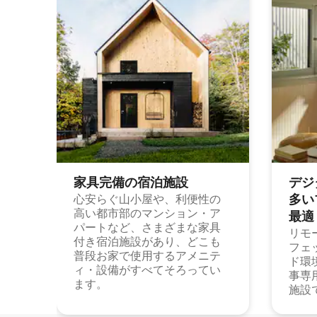
家具完備の宿⁠泊⁠施⁠設
デジ
多⁠いプ
心安らぐ山小屋や、利便性の
高い都市部のマンション・ア
最⁠適
パートなど、さまざまな家具
リモ
付き宿泊施設があり、どこも
フェ
普段お家で使用するアメニテ
ド環
ィ・設備がすべてそろってい
事専
ます。
施設