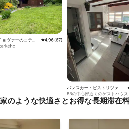
星中5つ星の平均評価
チョヴァーのコテー
レビュー67件、5つ星中4.96つ星の平均評価
4.96 (67)
starkého
バンスカー・ビストリツァの
離れ
BBの中心部近くのゲストハウス
家のような快⁠適⁠さ⁠とお⁠得⁠な長⁠期⁠滞⁠在料