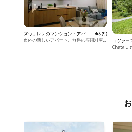
ズヴォレンのマンション・アパー
レビュー9件、5つ
5 (9)
ト
市内の新しいアパート、無料の専用駐車
コヴァー
場
ジ
Chata U 
お