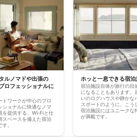
タルノマドや出⁠張⁠の
ホッと一⁠息⁠で⁠き⁠る宿⁠泊
⁠ロ⁠フ⁠ェ⁠ッ⁠シ⁠ョ⁠ナ⁠ル⁠に
宿泊施設自体が旅行の目
になることもあります。
いのログハウスや静かな
ートワークが中心のプロ
スボートのように、こう
ッショナルに快適なノマ
宿泊施設にはユニークな
境を提供する、Wi-Fiと仕
が満載です。
用スペースを備えた宿泊
です。