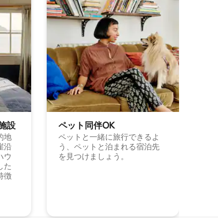
施⁠設
ペット同⁠伴OK
的地
ペットと一緒に旅行できるよ
崖沿
う、ペットと泊まれる宿泊先
ハウ
を見つけましょう。
した
特徴