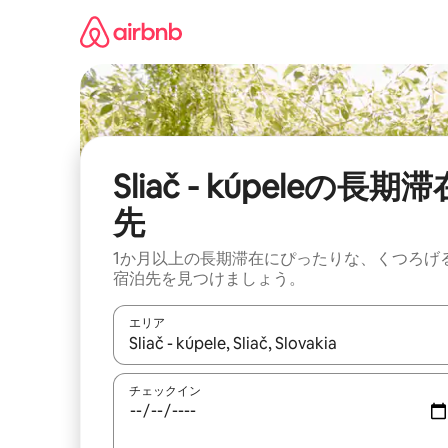
コ
ン
テ
ン
ツ
に
ス
キ
ッ
Sliač - kúpeleの長期滞
プ
先
1か月以上の長期滞在にぴったりな、くつろげ
宿泊先を見つけましょう。
エリア
検索結果が表示されたら、上下の矢印キーを使っ
チェックイン