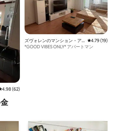
ズヴォレンのマンション・ア
レビュー19件、5つ星
4.79 (19)
パート
*GOOD VIBES ONLY* アパートマン
レビュー62件、5つ星中4.98つ星の平均評価
4.98 (62)
⁠金