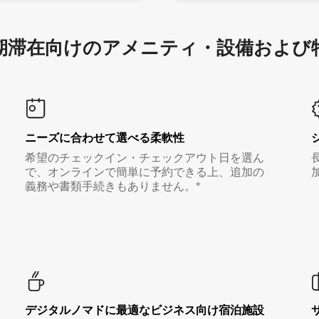
滞在向け⁠のア⁠メ⁠ニ⁠テ⁠ィ⁠・設⁠備⁠および
ニーズに合わせて選べる柔軟性
希望のチェックイン・チェックアウト日を選ん
で、オンラインで簡単に予約できる上、追加の
義務や書類手続きもありません。*
デジタルノマド⁠に最⁠適⁠なビ⁠ジ⁠ネ⁠ス⁠向⁠け宿⁠泊⁠施⁠設