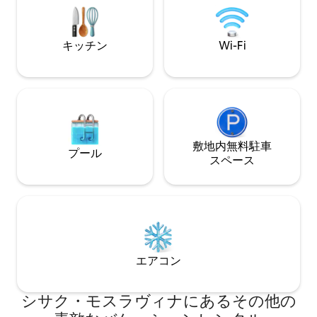
でです。 22時以
い。
キッチン
Wi-Fi
敷地内無料駐⁠車
プール
ス⁠ペ⁠ー⁠ス
エアコン
シサク・モスラヴィナにあるその他の