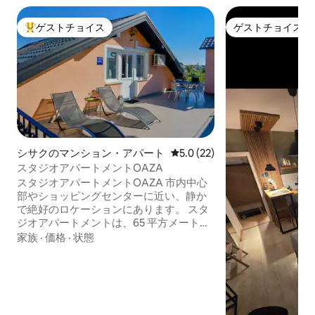
ゲストチョイス
ゲストチョイス
大好評のゲストチョイスです。
ゲストチョイス
シサクのマンション・アパート
レビュー22件、5つ星中5.0
5.0 (22)
スタジオアパートメントOAZA
スタジオアパートメントOAZA 市内中心
部やショッピングセンターに近い、静か
で絶好のロケーションにあります。 スタ
ジオアパートメントは、65 平方メートル
のクローズドスペースと 33 平方メートル
家族
·
価格
·
状態
のテラスを備え、メインベッド 3 つと補
助ベッドを備えています。 キッチンに
は、電磁調理器、オーブン、冷蔵庫、コ
ーヒーメーカー、フードフード、電気ポ
ットなど、すべての関連機器が備わって