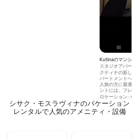
います。 リビングルームにはAndroidス
マートテレビが備わっています。スタジ
オアパート全体にエアコンが設置されて
います。
Kutinaのマンシ
スタジオアパート
クティナの新しく
パートメントへよ
人旅の方に最適な
ントには、フレン
ャワー、小さなキ
ロケーション
·
価
シサク・モスラヴィナのバケーション
ンがあり、快適な
ートは市内中心部
レンタルで人気のアメニティ・設備
ます。 ハウスルール： 禁煙です。 小さく
て静かなペットを
できません。 最大
親と一緒に滞在す
ンは14:00から、