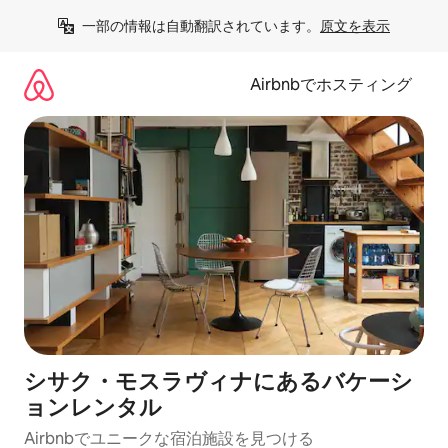
コ
一部の情報は自動翻訳されています。
原文を表示
ン
テ
ン
Airbnbでホスティング
ツ
に
ス
キ
ッ
プ
シサク・モスラヴィナにあるバケーシ
ョンレンタル
Airbnbでユニークな宿泊施設を見つける