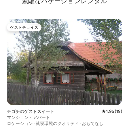
素敵なバケーションレンタル
ゲストチョイス
ゲストチョイス
チゴチのゲストスイート
レビュー19件
4.95 (19)
マンション・アパート
ロケーション
·
就寝環境のクオリティ
·
おもてなし