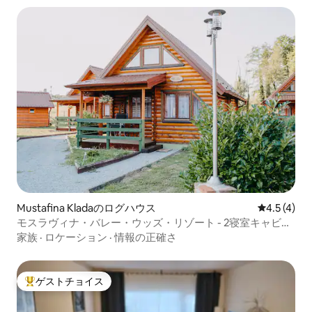
Mustafina Kladaのログハウス
レビュー4
4.5 (4)
モスラヴィナ・バレー・ウッズ・リゾート - 2寝室キャビン
ハウスB
家族
·
ロケーション
·
情報の正確さ
ゲストチョイス
大好評のゲストチョイスです。