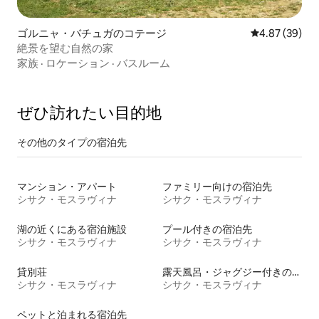
ゴルニャ・バチュガのコテージ
レビュー39件
4.87 (39)
絶景を望む自然の家
家族
·
ロケーション
·
バスルーム
ぜひ訪⁠れ⁠た⁠い目⁠的⁠地
その他のタ⁠イ⁠プ⁠の宿⁠泊⁠先
マンション・アパート
ファミリー向けの宿泊先
シサク・モスラヴィナ
シサク・モスラヴィナ
湖の近くにある宿泊施設
プール付きの宿泊先
シサク・モスラヴィナ
シサク・モスラヴィナ
貸別荘
露天風呂・ジャグジー付きの宿泊施設
シサク・モスラヴィナ
シサク・モスラヴィナ
ペットと泊まれる宿泊先