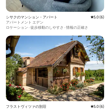
シサクのマンション・アパート
レビュー6
5.0 (6)
アパートメント エデン
ロケーション
·
徒歩移動のしやすさ
·
情報の正確さ
フラストヴィツァの別荘
レビュー6
5.0 (6)