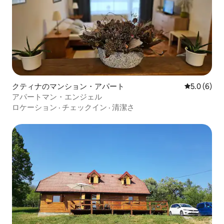
クティナのマンション・アパート
レビュー6
5.0 (6)
アパートマン・エンジェル
ロケーション
·
チェックイン
·
清潔さ