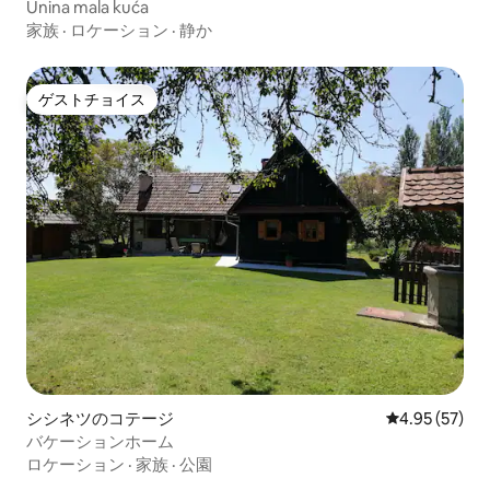
Unina mala kuća
家族
·
ロケーション
·
静か
ゲストチョイス
ゲストチョイス
シシネツのコテージ
レビュー57件
4.95 (57)
バケーションホーム
ロケーション
·
家族
·
公園