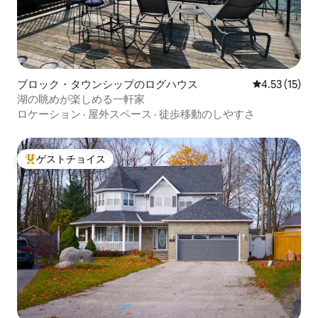
ブロック・タウンシップのログハウス
レビュー15件
4.53 (15)
湖の眺めが楽しめる一軒家
ロケーション
·
屋外スペース
·
徒歩移動のしやすさ
ゲストチョイス
大好評のゲストチョイスです。