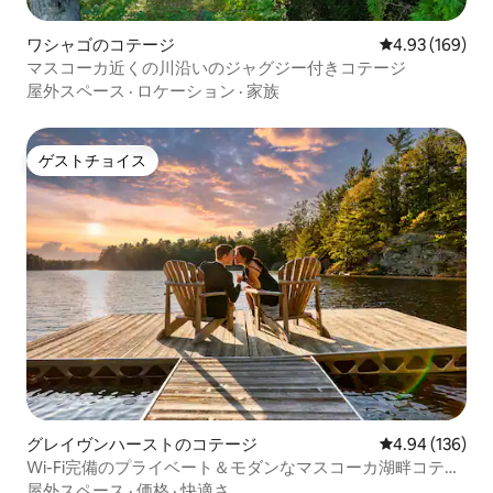
ワシャゴのコテージ
レビュー169件
4.93 (169)
マスコーカ近くの川沿いのジャグジー付きコテージ
屋外スペース
·
ロケーション
·
家族
ゲストチョイス
ゲストチョイス
グレイヴンハーストのコテージ
レビュー136件
4.94 (136)
Wi-Fi完備のプライベート＆モダンなマスコーカ湖畔コテー
ジ
屋外スペース
·
価格
·
快適さ