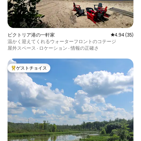
ビクトリア港の一軒家
レビュー35件
4.94 (35)
温かく迎えてくれるウォーターフロントのコテージ
屋外スペース
·
ロケーション
·
情報の正確さ
ゲストチョイス
大好評のゲストチョイスです。