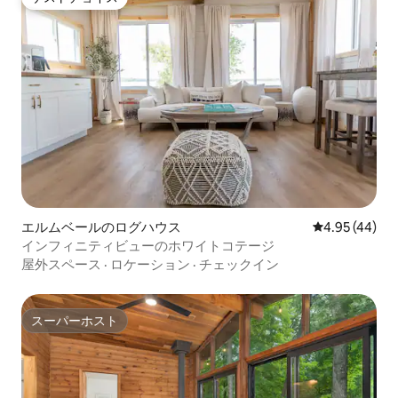
ゲストチョイス
エルムベールのログハウス
レビュー44件
4.95 (44)
インフィニティビューのホワイトコテージ
屋外スペース
·
ロケーション
·
チェックイン
スーパーホスト
スーパーホスト