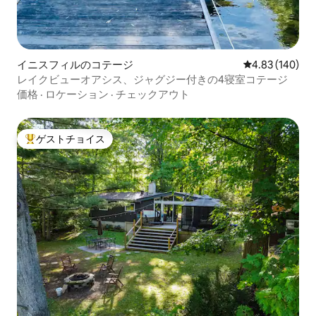
イニスフィルのコテージ
レビュー140件
4.83 (140)
レイクビューオアシス、ジャグジー付きの4寝室コテージ
価格
·
ロケーション
·
チェックアウト
ゲストチョイス
大好評のゲストチョイスです。