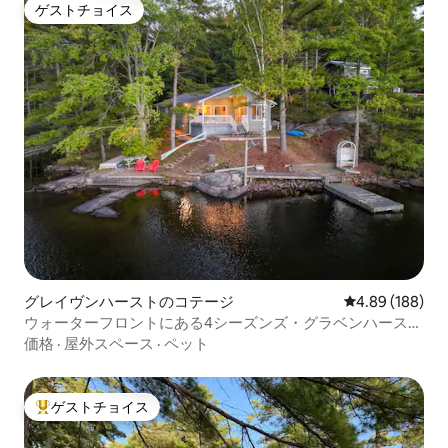
ゲストチョイス
ゲストチョイス
グレイヴンハーストのコテージ
レビュー188件
4.89 (188)
ウォーターフロントにある4シーズンズ・グラベンハースト
の3寝室のコテージ
価格
·
屋外スペース
·
ペット
ゲストチョイス
大好評のゲストチョイスです。