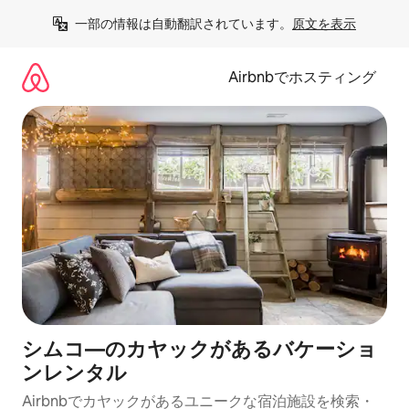
コ
一部の情報は自動翻訳されています。
原文を表示
ン
テ
ン
Airbnbでホスティング
ツ
に
ス
キ
ッ
プ
シムコ―のカヤックがあるバケーショ
ンレンタル
Airbnbでカヤックがあるユニークな宿泊施設を検索・