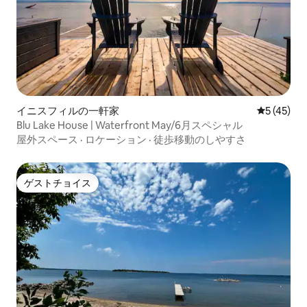
イニスフィルの一軒家
レビュー4
5 (45)
Blu Lake House | Waterfront May/6月スペシャル
屋外スペース
·
ロケーション
·
徒歩移動のしやすさ
ゲストチョイス
ゲストチョイス