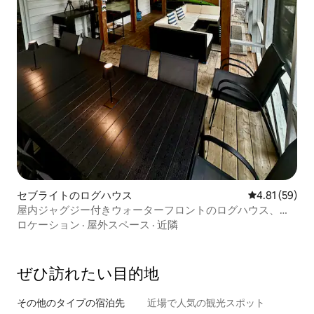
セブライトのログハウス
レビュー59件
4.81 (59)
屋内ジャグジー付きウォーターフロントのログハウス、
GTAまで90分
ロケーション
·
屋外スペース
·
近隣
ぜひ訪⁠れ⁠た⁠い目⁠的⁠地
その他のタ⁠イ⁠プ⁠の宿⁠泊⁠先
近場で人気の観光スポット