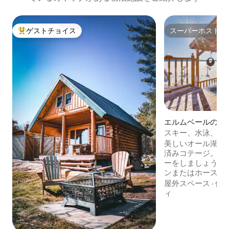
ゲストチョイス
スーパーホスト
大好評のゲストチョイスです。
スーパーホスト
エルムベールの一
スキー、水泳、温
美しいオール湖を
済みコテージ。マ
ーをしましょう。
ンまたはホースシ
も13分です。夏
屋外スペース
·
価
じて露天風呂・ジ
ィ
だけます。向かい
ク、パドルボード
設備・器具のそろ