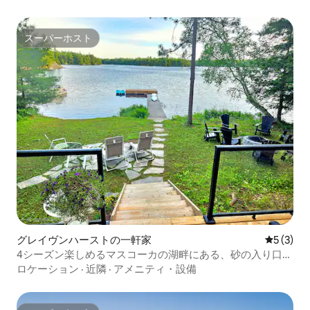
スーパーホスト
スーパーホスト
グレイヴンハーストの一軒家
レビュー
5 (3)
4シーズン楽しめるマスコーカの湖畔にある、砂の入り口が
ある宿泊先
ロケーション
·
近隣
·
アメニティ・設備