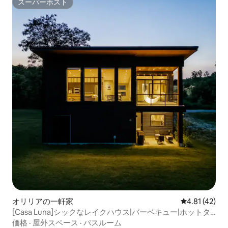
スーパーホスト
スーパーホスト
オリリアの一軒家
レビュー42件
4.81 (42)
[Casa Luna]シックなレイクハウス|バーベキュー|ホットタ
ブ|湖の眺望
価格
·
屋外スペース
·
バスルーム