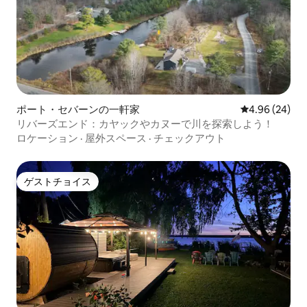
ポート・セバーンの一軒家
レビュー24件
4.96 (24)
リバーズエンド：カヤックやカヌーで川を探索しよう！
ロケーション
·
屋外スペース
·
チェックアウト
ゲストチョイス
ゲストチョイス