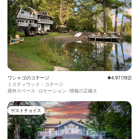
ワシャゴのコテージ
レビュー192件
4.97 (192)
ミスティウッド・コテージ
屋外スペース
·
ロケーション
·
情報の正確さ
ゲストチョイス
ゲストチョイス