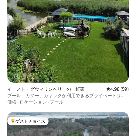
イースト・グウィリンベリーの一軒家
レビュー59件
4.98 (59)
プール、カヌー、カヤックが利用できるプライベートリバ
ーアクセス
価格
·
ロケーション
·
プール
ゲストチョイス
大好評のゲストチョイスです。