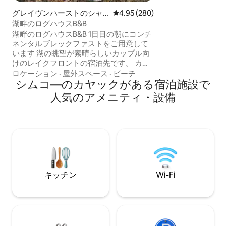
グにはオーバーヘ
あり、2階にはフ
グレイヴンハーストのシャ
レビュー280件、5つ星中4.95
4.95 (280)
あります。寝室5
レー
湖畔のログハウスB&B
ルーム3部屋。最大
湖畔のログハウスB&B 1日目の朝にコンチ
様、または13歳未
ネンタルブレックファストをご用意して
名様。駐車場５台
います 湖の眺望が素晴らしいカップル向
けのレイクフロントの宿泊先です。 カス
タムメイドのログハウスで小さな家の暮
ロケーション
·
屋外スペース
·
ビーチ
らしを体験してください。 造園により、
シムコ―のカヤックがある宿泊施設で
すべての当事者（隣の所有者）のプライ
人気のアメニティ・設備
バシーが確保されています。ボート用の
駐車場があり、5分以内に2つの出発地が
あります。 1つはモリソン湖に、もう1つ
はトレント・セヴァーンに面していま
す。クロスカントリースキー、アイスフ
ィッシング、ウォータースキー、水泳、
ボート。 日常からの脱出には、私たちの
ログハウスが最適です。
キッチン
Wi-Fi