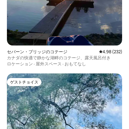
セバーン・ブリッジのコテージ
レビュー232件
4.98 (232)
カナダの快適で静かな湖畔のコテージ、露天風呂付き
ロケーション
·
屋外スペース
·
おもてなし
ゲストチョイス
ゲストチョイス