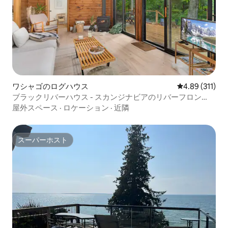
ワシャゴのログハウス
レビュー311件
4.89 (311)
ブラックリバーハウス - スカンジナビアのリバーフロン
ト・キャビン・マスコーカ
屋外スペース
·
ロケーション
·
近隣
スーパーホスト
スーパーホスト