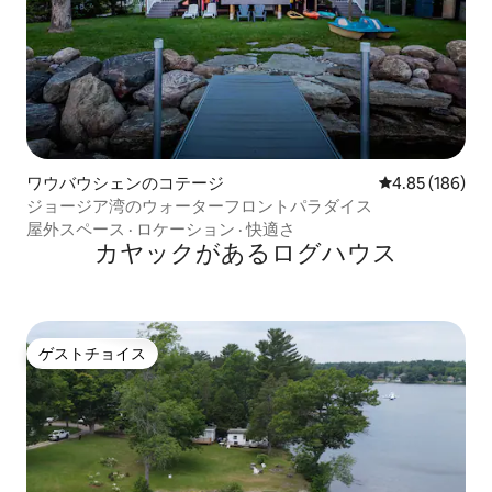
ワウバウシェンのコテージ
レビュー186件
4.85 (186)
ジョージア湾のウォーターフロントパラダイス
屋外スペース
·
ロケーション
·
快適さ
カヤックがあるログハウス
ゲストチョイス
ゲストチョイス