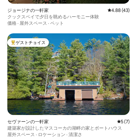
ジョージナの一軒家
レビュー43件
4.88 (43)
クックスベイで夕日を眺めるハーモニー体験
価格
·
屋外スペース
·
ペット
ゲストチョイス
大好評のゲストチョイスです。
セヴァーンの一軒家
レビュー
5 (7)
建築家が設計したマスコーカの湖畔の家とボートハウス
屋外スペース
·
ロケーション
·
清潔さ