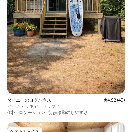
タイニーのログハウス
レビュー49件
4.92 (49)
ビーチデッキでリラックス
価格
·
ロケーション
·
徒歩移動のしやすさ
ゲストチョイス