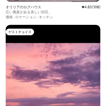
オリリアのログハウス
レビュー108件
4.83 (108)
広い裏庭がある美しい別荘。
価格
·
ロケーション
·
キッチン
ゲストチョイス
ゲストチョイス