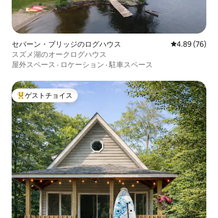
セバーン・ブリッジのログハウス
レビュー76件
4.89 (76)
スズメ湖のオークログハウス
屋外スペース
·
ロケーション
·
駐車スペース
ゲストチョイス
大好評のゲストチョイスです。