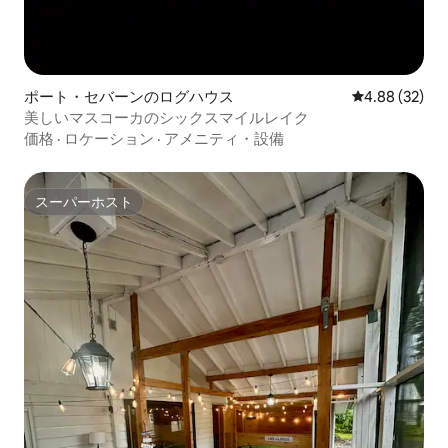
ポート・セバーンのログハウス
レビュー32件
4.88 (32)
美しいマスコーカのシックスマイルレイク
価格
·
ロケーション
·
アメニティ・設備
スーパーホスト
スーパーホスト