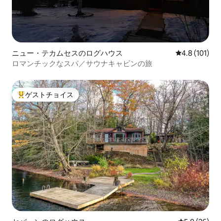
ニュー・テカムセスのログハウス
レビュー101
4.8 (101)
ロマンチックなスパ／サウナキャビンの旅
ゲストチョイス
大好評のゲストチョイスです。