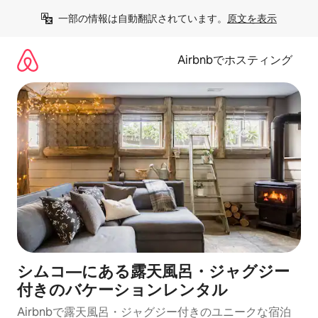
コ
一部の情報は自動翻訳されています。
原文を表示
ン
テ
ン
Airbnbでホスティング
ツ
に
ス
キ
ッ
プ
シムコ―にある露天風呂・ジャグジー
付きのバケーションレンタル
Airbnbで露天風呂・ジャグジー付きのユニークな宿泊