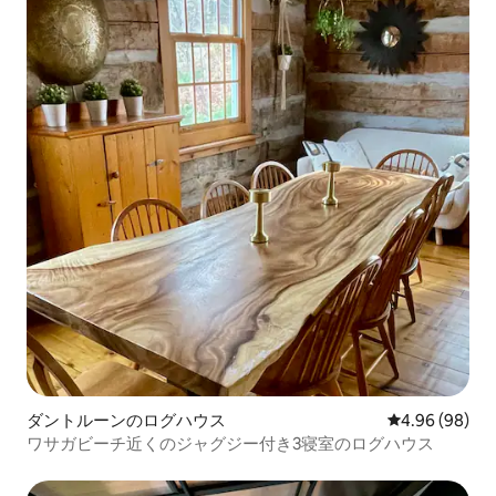
ダントルーンのログハウス
レビュー98件
4.96 (98)
ワサガビーチ近くのジャグジー付き3寝室のログハウス