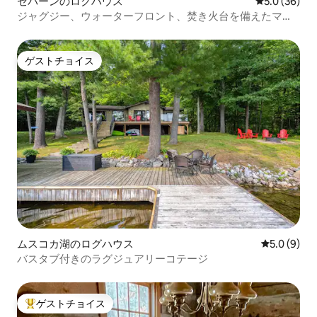
セバーンのログハウス
レビュー36
5.0 (36)
ジャグジー、ウォーターフロント、焚き火台を備えたマス
コーカの隠れ家的な宿泊先
ゲストチョイス
ゲストチョイス
ムスコカ湖のログハウス
レビュー9
5.0 (9)
バスタブ付きのラグジュアリーコテージ
ゲストチョイス
大好評のゲストチョイスです。