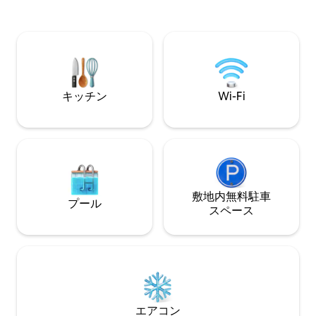
ビーチへのアクセスが
は3台分あり、隣の駐車場を利用して追加
ィー、追加ゲスト
駐車が可能です。ガスバーベキュー、フ
ト、花火は禁止です!!!! 過去のAir
ァイヤーピット、ガス式暖炉2台、高速
滞在からの5つ星⭐
Wi-Fi、77インチテレビ、洗濯機／乾燥
るためにリストさ
機。48アンペアの電気自動車用電源。シ
ト。 ご予約を
ードゥー／ボートレンタルのマリーナま
で数分。高級レストラン、パブ、お店ま
キッチン
Wi-Fi
で徒歩圏内。カイトサーフィン＆アイス
フィッシング
敷地内無料駐⁠車
プール
ス⁠ペ⁠ー⁠ス
エアコン