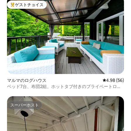
ゲストチョイス
大好評のゲストチョイスです。
マルマのログハウス
レビュー56件
4.98 (56)
ベッド7台、布団2組、ホットタブ付きのプライベートログ
キャビン
スーパーホスト
スーパーホスト