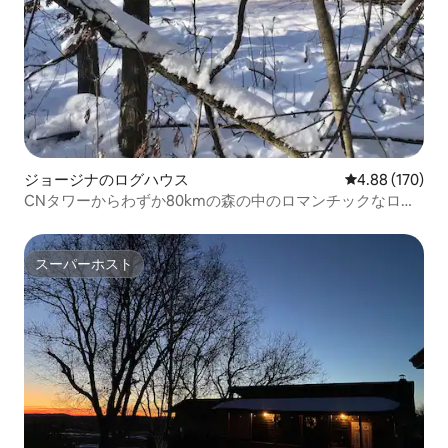
ジョージナのログハウス
レビュー170件
4.88 (170)
CNタワーからわずか80kmの森の中のロマンチックなログ
ハウス
スーパーホスト
スーパーホスト