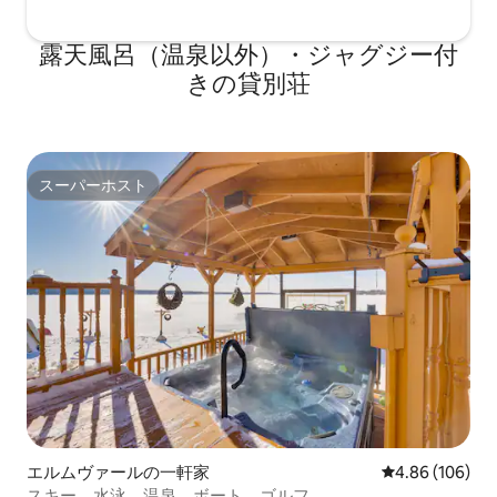
露天風呂（温泉以外）・ジャグジー付
きの貸別荘
スーパーホスト
スーパーホスト
エルムヴァールの一軒家
レビュー106件
4.86 (106)
スキー、水泳、温泉、ボート、ゴルフ