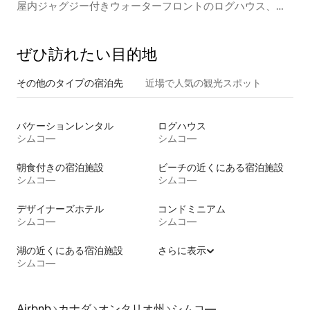
屋内ジャグジー付きウォーターフロントのログハウス、
GTAまで90分
ぜひ訪⁠れ⁠た⁠い目⁠的⁠地
その他のタ⁠イ⁠プ⁠の宿⁠泊⁠先
近場で人気の観光スポット
バケーションレンタル
ログハウス
シムコ―
シムコ―
朝食付きの宿泊施設
ビーチの近くにある宿泊施設
シムコ―
シムコ―
デザイナーズホテル
コンドミニアム
シムコ―
シムコ―
湖の近くにある宿泊施設
さらに表示
シムコ―
Airbnb
カナダ
オンタリオ州
シムコ―