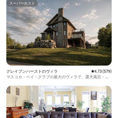
スーパーホスト
スーパーホスト
グレイブンハーストのヴィラ
レビュー579件
4.73 (579)
マスコカ・ベイ・クラブの最大のヴィラで、露天風呂・ジ
ャグジーがあります！