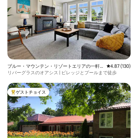
ブルー・マウンテン・リゾートエリアの一軒
レビュー130件
4.87 (130)
家
リバーグラスのオアシス | ビレッジとプールまで徒歩
ゲストチョイス
大好評のゲストチョイスです。