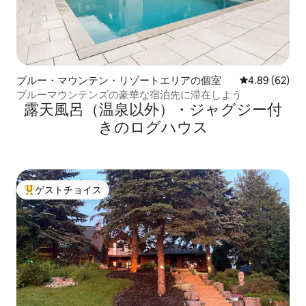
ブルー・マウンテン・リゾートエリアの個室
レビュー62件
4.89 (62)
ブルーマウンテンズの豪華な宿泊先に滞在しよう
露天風呂（温泉以外）・ジャグジー付
きのログハウス
ゲストチョイス
大好評のゲストチョイスです。