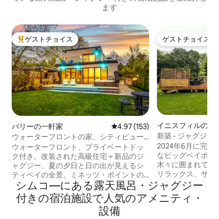
ます
ゲストチョイス
ゲストチョイス
大好評のゲストチョイスです。
ゲストチョイス
イニスフィルのロ
バリーの一軒家
レビュー153件、5つ星中4.97
4.97 (153)
新築 - ジャグジ
ウォーターフロントの家、シティビュー
／夕焼けビュー、ビーチまで数歩
2024年6月に完
ウォーターフロント、プライベートドッ
なビッグベイポイ
ク付き。改装された高級住宅＋新品のジ
木々に囲まれています。 広い
ャグジー、夏の夕日と日の出が見えるシ
リラックス、サッ
ティベイの全景。ミネッツ・ポイントの
シムコ―にある露天風呂・ジャグジー
キャンプファイヤー
ビーチと公園までわずか数歩。4つの本格
歩圏内にはビーチ
的な寝室と2つのプルアウトソファ（クイ
付きの宿泊施設で人気のアメニティ・
す。 徒歩圏内には、フライデーハーバー
ーンとツイン）、3つのフルバスルームと
設備
リゾート、ヨガス
サウナ、2400平方フィート以上。駐車場