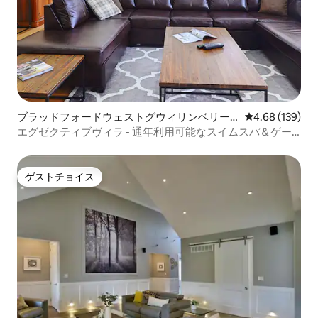
ブラッドフォードウェストグウィリンベリー
レビュー139件
4.68 (139)
のヴィラ
エグゼクティブヴィラ - 通年利用可能なスイムスパ＆ゲー
ムルーム
ゲストチョイス
ゲストチョイス