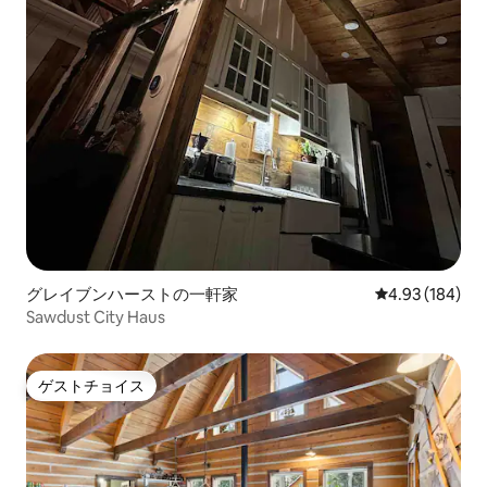
グレイブンハーストの一軒家
レビュー184件
4.93 (184)
Sawdust City Haus
ゲストチョイス
ゲストチョイス