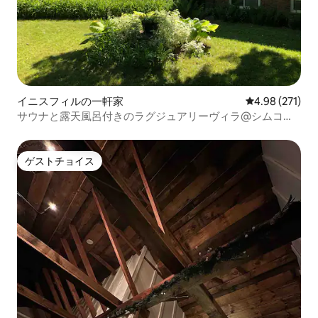
イニスフィルの一軒家
レビュー271件
4.98 (271)
サウナと露天風呂付きのラグジュアリーヴィラ@シムコー
湖
ゲストチョイス
ゲストチョイス