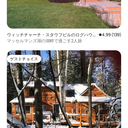
ウィッチチャーチ・スタウフビルのログハウ
レビュー139件
4.99 (139)
ス
マッセルマンズ湖の湖畔で過ごす2人旅
ゲストチョイス
ゲストチョイス