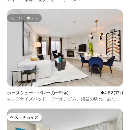
スーパーホスト
スーパーホスト
ホースシュー・バレーの一軒家
レビュー122件
4.82 (122)
キングサイズベッド、プール、ジム、渓谷の眺め、あなた
の休暇です！
ゲストチョイス
ゲストチョイス