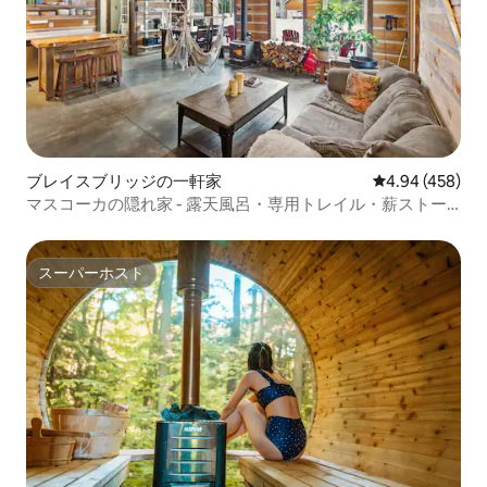
ブレイスブリッジの一軒家
レビュー458件
4.94 (458)
マスコーカの隠れ家 - 露天風呂・専用トレイル・薪ストー
ブ
スーパーホスト
スーパーホスト