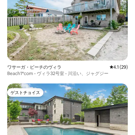
ワサーガ・ビーチのヴィラ
レビュー29
4.1 (29)
Beach1*com - ヴィラ32号室 - 川沿い、ジャグジー
ゲストチョイス
ゲストチョイス