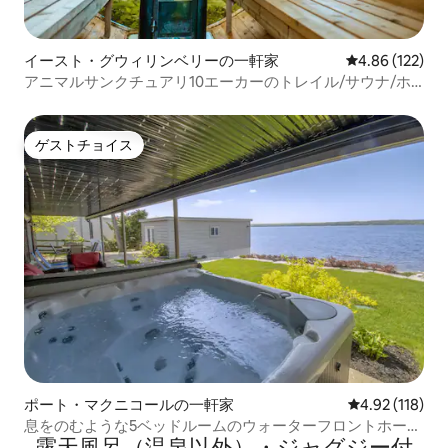
イースト・グウィリンベリーの一軒家
レビュー122件
4.86 (122)
アニマルサンクチュアリ10エーカーのトレイル/サウナ/ホ
ットタブ
ゲストチョイス
ゲストチョイス
ポート・マクニコールの一軒家
レビュー118件
4.92 (118)
息をのむような5ベッドルームのウォーターフロントホー
露天風呂（温泉以外）・ジャグジー付
ム、ジャグジー付き！