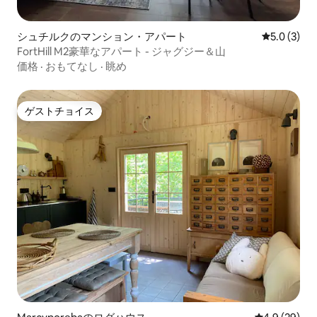
シュチルクのマンション・アパート
レビュー3
5.0 (3)
FortHill M2豪華なアパート - ジャグジー＆山
価格
·
おもてなし
·
眺め
ゲストチョイス
ゲストチョイス