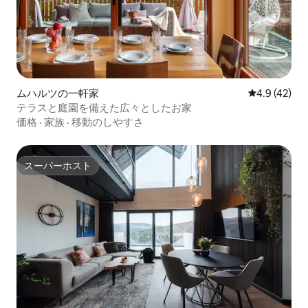
ムハルツの一軒家
レビュー42
4.9 (42)
テラスと庭園を備えた広々としたお家
価格
·
家族
·
移動のしやすさ
スーパーホスト
スーパーホスト