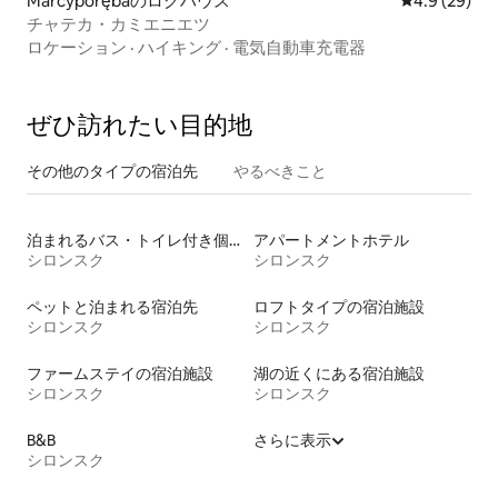
Marcyporębaのログハウス
レビュー29
4.9 (29)
チャテカ・カミエニエツ
ロケーション
·
ハイキング
·
電気自動車充電器
ぜひ訪⁠れ⁠た⁠い目⁠的⁠地
その他のタ⁠イ⁠プ⁠の宿⁠泊⁠先
やるべきこと
泊まれるバス・トイレ付き個室
アパートメントホテル
シロンスク
シロンスク
ペットと泊まれる宿泊先
ロフトタイプの宿泊施設
シロンスク
シロンスク
ファームステイの宿泊施設
湖の近くにある宿泊施設
シロンスク
シロンスク
B&B
さらに表示
シロンスク