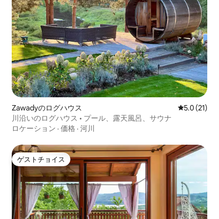
Zawadyのログハウス
レビュー21
5.0 (21)
川沿いのログハウス • プール、露天風呂、サウナ
ロケーション
·
価格
·
河川
ゲストチョイス
ゲストチョイス