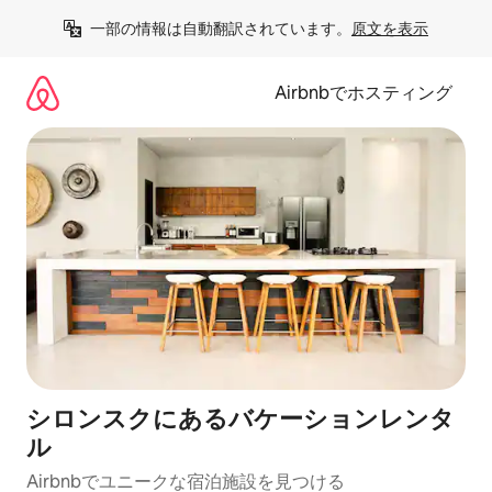
コ
一部の情報は自動翻訳されています。
原文を表示
ン
テ
ン
Airbnbでホスティング
ツ
に
ス
キ
ッ
プ
シロンスクにあるバケーションレンタ
ル
Airbnbでユニークな宿泊施設を見つける