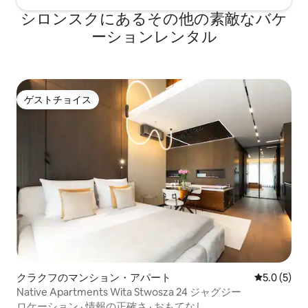
シロンスクにあるその他の素敵なバケ
ーションレンタル
ゲストチョイス
ゲストチョイス
クラクフのマンション・アパート
レビュー5
5.0 (5)
Native Apartments Wita Stwosza 24 ジャグジー
ロケーション
·
情報の正確さ
·
おもてなし