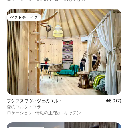
ゲストチョイス
ゲストチョイス
プシブスワヴィツェのユルト
レビュー7
5.0 (7)
森のユルタ・ユラ
ロケーション
·
情報の正確さ
·
キッチン