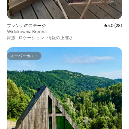
ブレンナのコテージ
レビュー28
5.0 (28)
Widokownia Brenna
家族
·
ロケーション
·
情報の正確さ
スーパーホスト
スーパーホスト