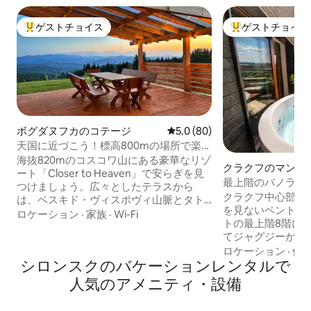
ゲストチョイス
ゲストチョイス
大好評のゲストチョイスです。
大好評のゲストチ
ボグダヌフカのコテージ
レビュー80件、5つ星中5.0
5.0 (80)
天国に近づこう！標高800mの場所で楽し
む屋外スパ
海抜820mのコスコワ山にある豪華なリゾ
クラクフのマンシ
ート「Closer to Heaven」で安らぎを見
ト
最上階のパノラマ
つけましょう。広々としたテラスから
ジー、ガレージ、
クラクフ中心部に
は、ベスキド・ヴィスポヴィ山脈とタト
を見ないペントハ
ラ山脈のパノラマビューを楽しめます。
ロケーション
·
家族
·
Wi-Fi
トの最上階8階にあります
この88平方メートルの環境に優しい家
てジャグジーが利
は、2,300平方メートルの私有地に囲まれ
のパノラマテラス
ロケーション
·
価
ています。リクライニングマッサージシ
シロンスクのバケーションレンタルで
100㎡の広さ、キ
ート2台を備えた、年間を通じてご利用い
ダンスを備えた寝
ただける5人用の塩素フリー屋外スパでお
人気のアメニティ・設備
リビングルーム、
くつろぎください。純粋な湧き水の水道
車場、エレベーター
水、製氷機付き冷蔵庫、高速Wi-Fiが快適