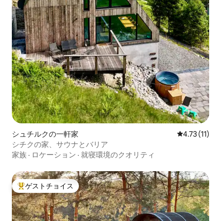
シュチルクの一軒家
レビュー11件
4.73 (11)
シチクの家、サウナとバリア
家族
·
ロケーション
·
就寝環境のクオリティ
ゲストチョイス
大好評のゲストチョイスです。