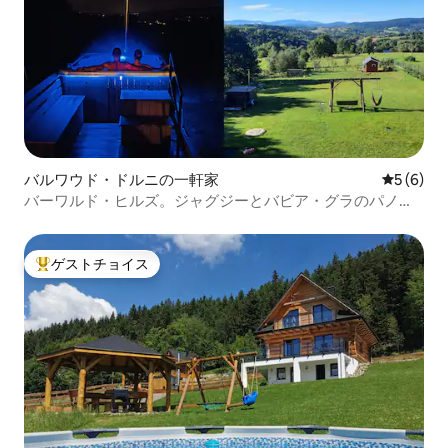
バルワウド・ドルニの一軒家
レビュー
5 (6)
バーワルド・ヒルズ。ジャグジーとバビア・グラのパノラ
マ
ゲストチョイス
大好評のゲストチョイスです。