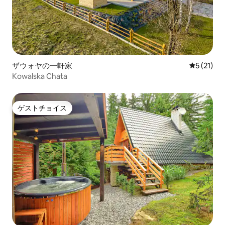
ザウォヤの一軒家
レビュー2
5 (21)
Kowalska Chata
ゲストチョイス
ゲストチョイス