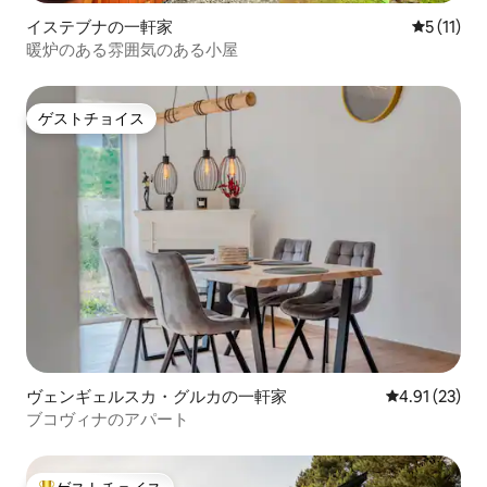
イステブナの一軒家
レビュー1
5 (11)
暖炉のある雰囲気のある小屋
ゲストチョイス
ゲストチョイス
ヴェンギェルスカ・グルカの一軒家
レビュー23件
4.91 (23)
ブコヴィナのアパート