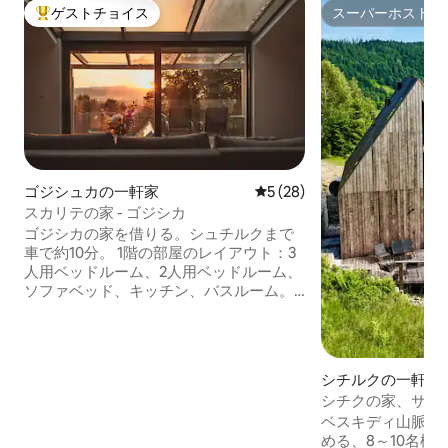
ゲストチョイス
スーパーホスト
大好評のゲストチョイスです。
スーパーホスト
ゴジシュカの一軒家
レビュー28件、5つ星中5つ
5 (28)
スカリテの家 - ゴジシカ
ゴジシカの家を借りる。シュチルクまで
車で約10分。 1階の部屋のレイアウト：3
人用ベッドルーム、2人用ベッドルーム、
ソファベッド、キッチン、バスルーム。
バルコニー。さらに、ベッド1台と遊び部
屋のある屋根裏部屋。 1階の部屋のレイア
ウト：3人用ベッドルーム2部屋、2人用ベ
ッドルーム、キッチン、バスルーム、テ
シチルクの一軒家
ラス。 リビングルームにはテレビがあ
シチクの家、サウ
り、1階にはテーブルサッカーがありま
ベスキディ山脈の
す。 キッチンは設備が整っています。 タ
める、8～10名様
オル、石鹸、シャンプー。 5台分の駐車ス