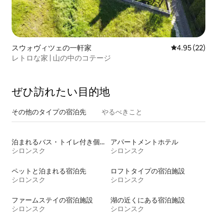
スウォヴィツェの一軒家
レビュー22件
4.95 (22)
レトロな家 | 山の中のコテージ
ぜひ訪⁠れ⁠た⁠い目⁠的⁠地
その他のタ⁠イ⁠プ⁠の宿⁠泊⁠先
やるべきこと
泊まれるバス・トイレ付き個室
アパートメントホテル
シロンスク
シロンスク
ペットと泊まれる宿泊先
ロフトタイプの宿泊施設
シロンスク
シロンスク
ファームステイの宿泊施設
湖の近くにある宿泊施設
シロンスク
シロンスク