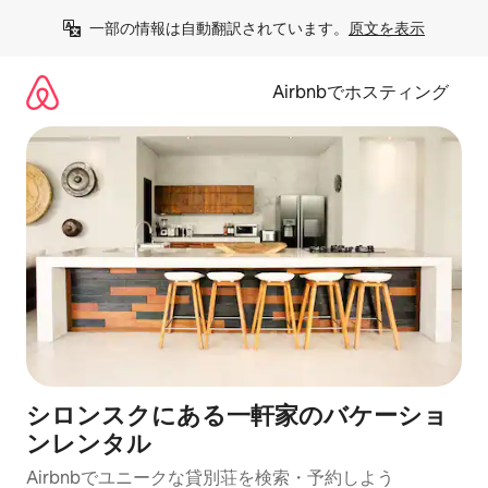
コ
一部の情報は自動翻訳されています。
原文を表示
ン
テ
ン
Airbnbでホスティング
ツ
に
ス
キ
ッ
プ
シロンスクにある一軒家のバケーショ
ンレンタル
Airbnbでユニークな貸別荘を検索・予約しよう