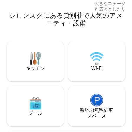
大きなコテージ。
ペース。
た広々としたリビ
シロンスクにある貸別荘で人気のアメ
過ごすのに最適で
ア/ジャグジー、
ニティ・設備
ッカーを備えた別
す。複数の家族や
す。シュチルクの
グ、ハイキング拠点
乾燥機もあります
高速Wi-Fiが快
キッチン
Wi-Fi
敷地内無料駐⁠車
プール
ス⁠ペ⁠ー⁠ス