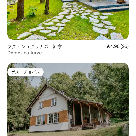
フタ・シュクラナの一軒家
レビュー26件
4.96 (26)
Domek na Jurze
ゲストチョイス
ゲストチョイス