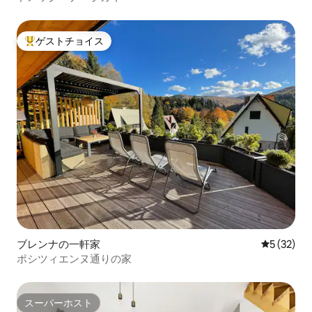
ゲストチョイス
大好評のゲストチョイスです。
ブレンナの一軒家
レビュー3
5 (32)
ポシツィエンヌ通りの家
スーパーホスト
スーパーホスト