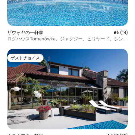
ザウォヤの一軒家
レビュー1
5 (19)
ログハウスTomanówka、ジャグジー、ビリヤード、シンバ
ル
ゲストチョイス
ゲストチョイス