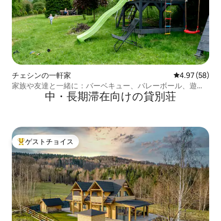
チェシンの一軒家
レビュー58件
4.97 (58)
家族や友達と一緒に：バーベキュー、バレーボール、遊び
中・長期滞在向けの貸別荘
場
ゲストチョイス
大好評のゲストチョイスです。