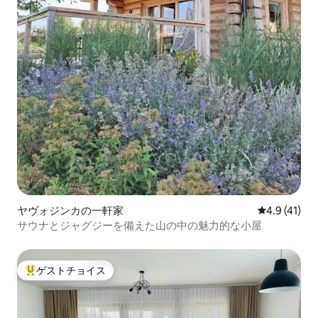
ヤヴォジンカの一軒家
レビュー41
4.9 (41)
サウナとジャグジーを備えた山の中の魅力的な小屋
ゲストチョイス
大好評のゲストチョイスです。