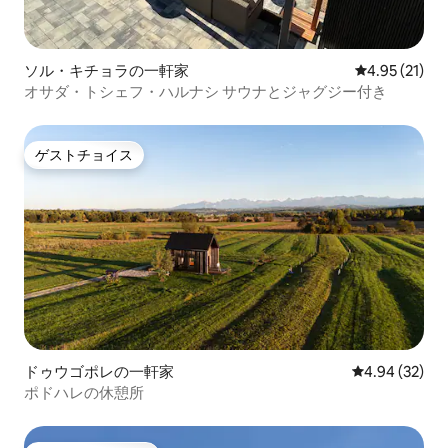
ソル・キチョラの一軒家
レビュー21件
4.95 (21)
オサダ・トシェフ・ハルナシ サウナとジャグジー付き
ゲストチョイス
ゲストチョイス
ドゥウゴポレの一軒家
レビュー32件
4.94 (32)
ポドハレの休憩所