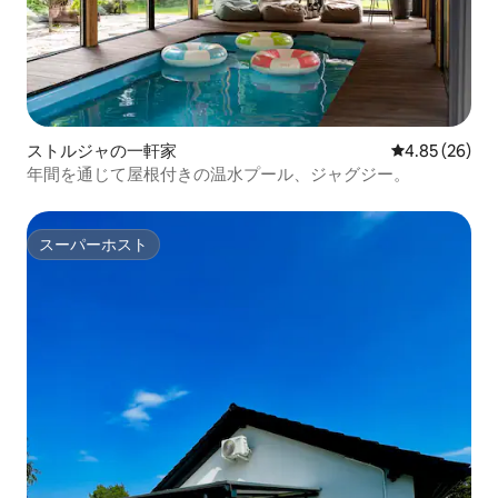
ストルジャの一軒家
レビュー26件
4.85 (26)
年間を通じて屋根付きの温水プール、ジャグジー。
スーパーホスト
スーパーホスト