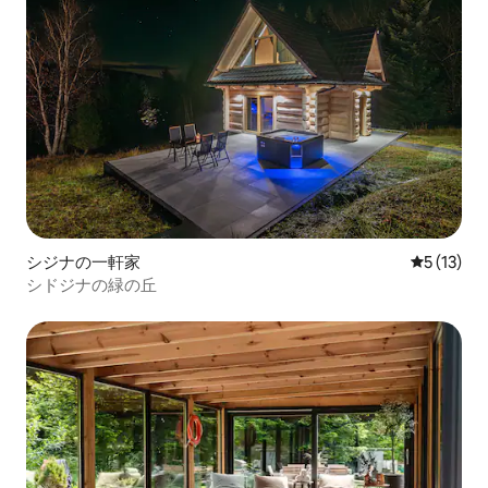
シジナの一軒家
レビュー1
5 (13)
シドジナの緑の丘