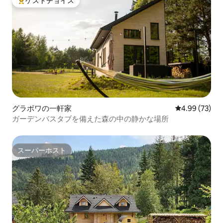
ゲストチョイス
大好評のゲストチョイスです。
グラボワの一軒家
レビュー73件
4.99 (73)
ガーデンバスタブを備えた森の中の静かな場所
スーパーホスト
スーパーホスト