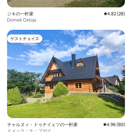
ジキの一軒家
レビュー28件
4.82 (28)
Domek Ostoja
ゲストチョイス
ゲストチョイス
チャルヌィ・ドゥナイェツの一軒家
レビュー80件
4.96 (80)
ドメック・ナ・ブガイ