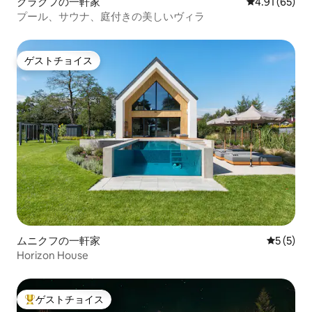
クラクフの一軒家
レビュー65件
4.91 (65)
プール、サウナ、庭付きの美しいヴィラ
ゲストチョイス
ゲストチョイス
ムニクフの一軒家
レビュー
5 (5)
Horizon House
ゲストチョイス
大好評のゲストチョイスです。