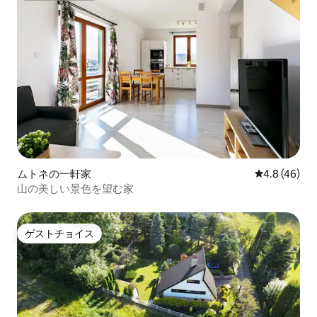
ムトネの一軒家
レビュー46
4.8 (46)
山の美しい景色を望む家
ゲストチョイス
ゲストチョイス