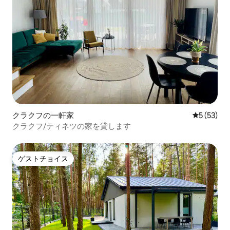
クラクフの一軒家
レビュー5
5 (53)
クラクフ/ティネツの家を貸します
ゲストチョイス
ゲストチョイス