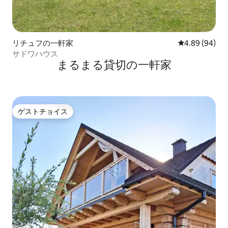
リチュフの一軒家
レビュー94件
4.89 (94)
サドワハウス
まるまる貸切の一軒家
ゲストチョイス
ゲストチョイス