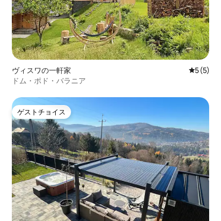
ヴィスワの一軒家
レビュー
5 (5)
ドム・ポド・バラニア
ゲストチョイス
ゲストチョイス