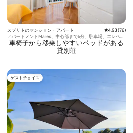
スプリトのマンション・アパート
レビュー76件
4.93 (76)
アパートメントMares、中心部まで5分、駐車場、エレベー
車椅子から移乗しやすいベッドがある
ター
貸別荘
ゲストチョイス
ゲストチョイス