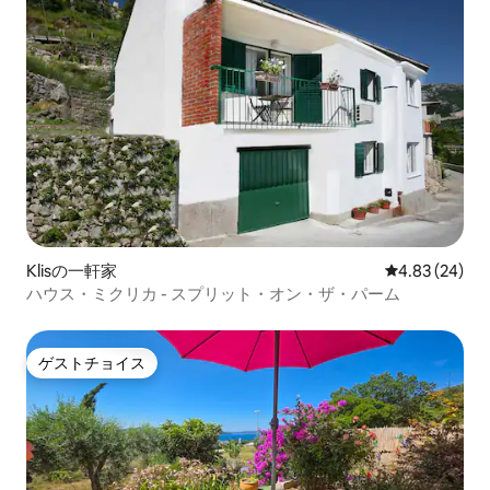
Klisの一軒家
レビュー24件
4.83 (24)
ハウス・ミクリカ - スプリット・オン・ザ・パーム
ゲストチョイス
ゲストチョイス