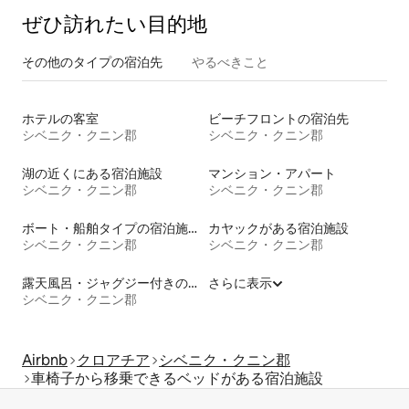
ぜひ訪⁠れ⁠た⁠い目⁠的⁠地
その他のタ⁠イ⁠プ⁠の宿⁠泊⁠先
やるべきこと
ホテルの客室
ビーチフロントの宿泊先
シベニク・クニン郡
シベニク・クニン郡
湖の近くにある宿泊施設
マンション・アパート
シベニク・クニン郡
シベニク・クニン郡
ボート・船舶タイプの宿泊施設
カヤックがある宿泊施設
シベニク・クニン郡
シベニク・クニン郡
露天風呂・ジャグジー付きの宿泊施設
さらに表示
シベニク・クニン郡
Airbnb
クロアチア
シベニク・クニン郡
車椅子から移乗できるベッドがある宿泊施設