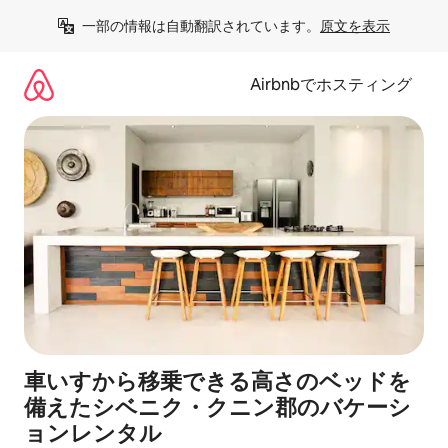
コ
一部の情報は自動翻訳されています。
原文を表示
ン
テ
ン
Airbnbでホスティング
ツ
に
ス
キ
ッ
プ
車いすから移乗できる高さのベッドを
備えたシベニク・クニン郡のバケーシ
ョンレンタル