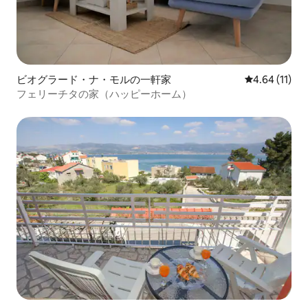
ビオグラード・ナ・モルの一軒家
レビュー11件
4.64 (11)
フェリーチタの家（ハッピーホーム）