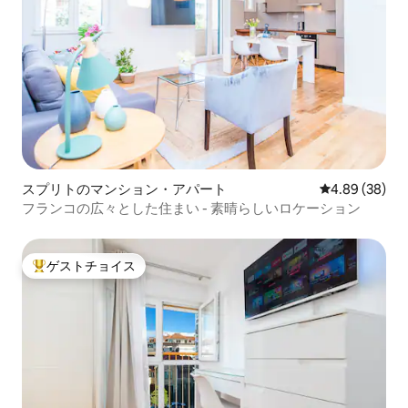
スプリトのマンション・アパート
レビュー38件
4.89 (38)
フランコの広々とした住まい - 素晴らしいロケーション
ゲストチョイス
大好評のゲストチョイスです。