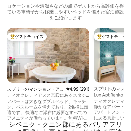
ロケーションや清潔さなどの点でゲストから高評価を得
ている車椅子から移乗しやすいベッドを備えた宿泊施設
をご紹介します
ゲストチョイス
ゲストチョイス
大好評のゲストチョイスです。
大好評のゲストチ
スプリトのマンシ
スプリトのマンション・ア
レビュー291件、5つ星中4.99
4.99 (291)
パート
パート
Lux Apt Rank
ディオクレティアヌス宮殿にあるスタジ
殿まで徒歩4分
オアモーレ
ディオクレティア
アパートは大きなダブルベッド、キッチ
静かなアパートメント。 ラグ
ン、バスルームを備えており、2名様に最
アパートメント「R
適です。 快適なご滞在に必要なすべての
にある真新しいア
アメニティが備わっています。無料Wi-
シベニク・クニン郡にあるバリアフリ
のアパートはスプ
Fi、テレビ、タオル、洗濯機、冷蔵庫、冷
し、ディオクレテ
凍庫、電子レンジ、ヘアドライヤー、ア