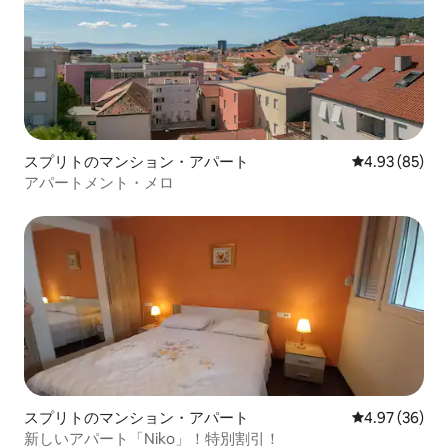
スプリトのマンション・アパート
レビュー85件
4.93 (85)
アパートメント・メロ
スプリトのマンション・アパート
レビュー36件
4.97 (36)
新しいアパート「Niko」！特別割引！