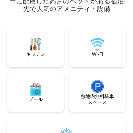
ーに配慮した高さのベッドがある宿泊
門から400メート
イロン... 魅力的なロケーションにあるた
先で人気のアメニティ・設備
にあります。 街
め、この美しい街の歴史的な観光スポッ
地にあるこの高級
トすべてにほんの数歩で行くことができ
ものがすべて揃っ
ます。また、数多くのカフェ、ベーカリ
トは38平方メー
ー、レストラン、ショップなどもありま
きの寝室1室、ウ
す。 アパートは新しく改装されました。
濯機を備えたバス
私は24時間365日対応しております。 何
備えた設備の整っ
か必要な場合は、いつでもご連絡くださ
ます。
い。 市の中心部に位置していますが、ビ
キッチン
Wi-Fi
ーチ、市場、魚市場、ショッピング、レ
ストラン、観光スポットに近いです。 建
物はユネスコ世界遺産に指定されてお
り、築1,700年以上の歴史があります。 バ
ス停、電車駅、フェリー乗り場まで徒歩
わずか数分です。 アドバイスや必要なも
のがあれば、喜んでお手伝いします。 空
港からの送迎が必要な場合は、手配いた
敷地内無料駐⁠車
プール
します。
ス⁠ペ⁠ー⁠ス