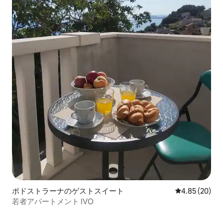
ポドストラーナのゲストスイート
レビュー20件
4.85 (20)
若者アパートメント IVO