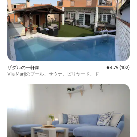
ザダルの一軒家
レビュー102件
4.79 (102)
Vila Marijのプール、サウナ、ビリヤード、ド