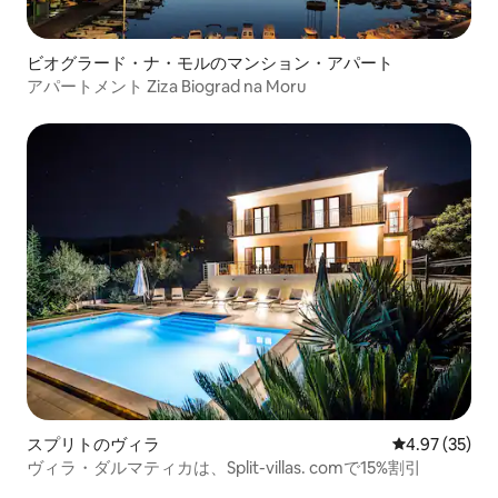
ビオグラード・ナ・モルのマンション・アパート
アパートメント Ziza Biograd na Moru
スプリトのヴィラ
レビュー35件
4.97 (35)
ヴィラ・ダルマティカは、Split-villas. comで15%割引