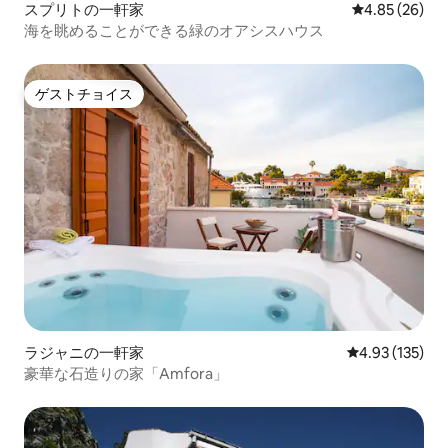
スプリトの一軒家
レビュー26件
4.85 (26)
海を眺めることができる緑のオアシスハウス
ゲストチョイス
ゲストチョイス
ラジャニの一軒家
レビュー135件
4.93 (135)
豪華な石造りの家「Amfora」