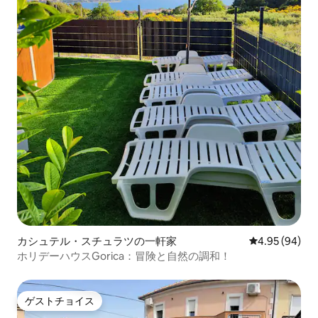
カシュテル・スチュラツの一軒家
レビュー94件
4.95 (94)
ホリデーハウスGorica：冒険と自然の調和！
ゲストチョイス
ゲストチョイス