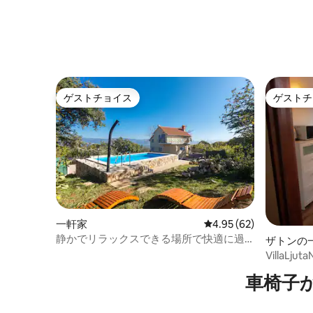
以内にあります。 近くには、朝のランニ
ングや夜の散歩に最適な美しい公園があ
ります。 ご滞在中は車は必要ないので、
近くのガレージに駐車してください。 ま
た、中央鉄道駅または中央バス駅に直結
する路面電車の停留所もすぐ近くにあり
ます。 市内の主な観光スポットや名所の
ほとんどはこの辺にあります。 すべてが
ゲストチョイス
ゲストチ
ゲストチョイス
ゲストチ
徒歩圏内にあり、車は必要ありません。
多くのエリアは歩行者専用です。 中央駅
とバスターミナルは、数駅（直通）の路
面電車で行けます。 路面電車の停留所ま
でわずか1分です。 ご予約時に詳細な道順
をお送りします。 ザグレブのタクシーは
高くありません。UberとTaxifyサービス
もご利用いただけます。 ご希望があれ
ば、すべてのゲストに空港からのVIPタク
一軒家
レビュー62件、5つ星中
4.95 (62)
シー送迎を割引価格で提供しています。
静かでリラックスできる場所で快適に過
自家用車でお越しの場合は、60 HRK（約
ザトンの
ごせる、庭とプール付きの宿泊先
1日8ユーロ）または近くにある素晴らし
VillaLjut
い公共駐車場Tuškanacでは、1週間200
車椅子
HRK（1週間26ユーロ）です。 電気自動車
用充電器もあります。 ご希望であれば、
アパートの目の前の通りの入り口で少し