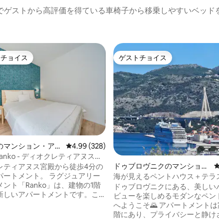
でゲストから高評価を得ている車椅子から移乗しやすいベッド
トチョイス
ゲストチョイス
ゲストチョイスです。
ゲストチョイス
のマンション・アパ
レビュー328件、5つ星中4.99つ星の平均評価
4.99 (328)
中4.98つ星の平均評価
t Ranko - ディオクレティアヌス宮
歩4分
ドゥブロヴニクのマンショ
レティアヌス宮殿から徒歩4分の
ン・アパート
メント。 ラグジュアリー
海が見えるペントハウス＋テラ
ント「Ranko」は、建物の1階
コニー／4人宿泊可能
ドゥブロヴニクにある、美しい
新しいアパートメントです。こ
ビューを楽しめるモダンなペン
トはスプリトの中心部に位置
へようこそ🌄 アパートメントは家の最上
オクレティアヌス宮殿の黄金の
階にあり、プライバシーと静け