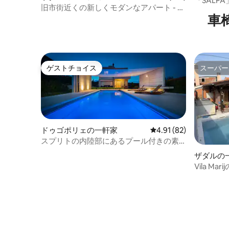
「SALPA」A
り快適にお過ごしいただけます。 設備の
ト
旧市街近くの新しくモダンなアパート - 専
に駐車場
整ったキッチン、ケーブルテレビ（海外
車
用駐車場
チャンネル付き）、無料Wi-Fi、素晴らし
いエアコン、セントラルヒーティング、
地元のおすすめスポットや滞在中のお役
立ち情報を紹介するパーソナライズされ
たガイドブックなど、アパート全体をま
ゲストチョイス
スーパー
ゲストチョイス
スーパー
るまる貸し切りでご利用いただけます。
ご要望に応じて、空港シャトル、旅行用
ベビーベッド、ハイチェアなどをご用意
しております。 私は、ゲストの方のお困
りのことや情報について、24時間365日対
応いたします。 私が直接お迎えし、宿泊
ドゥゴポリェの一軒家
レビュー82件、5つ星中
4.91 (82)
先や近隣に関する情報をすべてご案内し
スプリトの内陸部にあるプール付きの素
ます。 快適で楽しい滞在になるよう、で
晴らしいヴィラ・ソフィア
きる限りのことを喜んでいたします。 多
ザダルの
くの人々がそうであるように、あなたも
Vila M
ザグレブに恋に落ちることを願っていま
ド、ド
す！ アパートはザグレブの中心部にあり
ます。 すべての史跡や博物館、バーやレ
ストラン、素晴らしい公園、ショップ、
スーパーまで徒歩で簡単に行けます。 有
名な野菜市場とアート映画館が徒歩数分