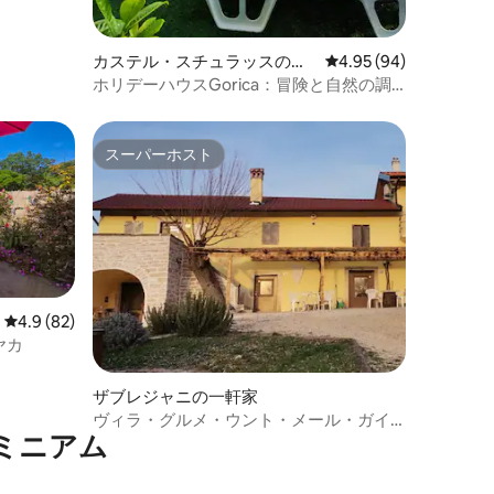
カステル・スチュラッスの一
レビュー94件、5つ星
4.95 (94)
軒家
ホリデーハウスGorica：冒険と自然の調
和！
スーパーホスト
スーパーホスト
レビュー82件、5つ星中4.9つ星の平均評価
4.9 (82)
フヤカ
ザブレジャニの一軒家
ヴィラ・グルメ・ウント・メール・ガイ
ミニアム
モヴィチ