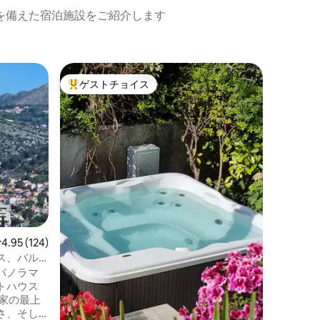
を備えた宿泊施設をご紹介します
プーラの
ゲストチョイス
ゲス
大好評のゲストチョイスです。
大好評
ト
都会の旧
当宿泊施
関、ショ
ントに近
にあり、
るゴール
せるので
でしょう
に感じら
アドリア
きます。 カップル、一人旅、ビジネス旅
レビュー124件、5つ星中4.95つ星の平均評価
4.95 (124)
行者、ご
ス、バル
です。素
しいただ
パノラマ
トハウス
さ、そし