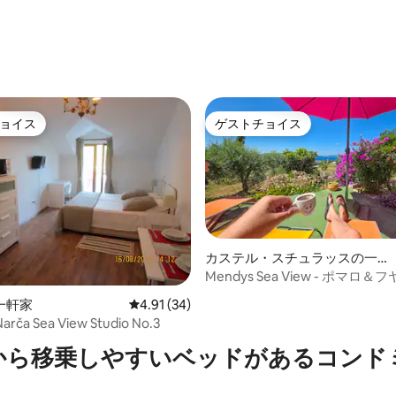
ョイス
ゲストチョイス
ョイス
ゲストチョイス
カステル・スチュラッスの一軒
家
Mendys Sea View - ポマロ＆
4.95つ星の平均評価
一軒家
レビュー34件、5つ星中4.91つ星の平均評価
4.91 (34)
aNarča Sea View Studio No.3
から移乗しやすいベッドがあるコンド