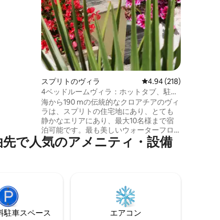
つの屋外ス
ーヒーや
街やスル
ムブラ川
 お部屋
適な滞在
ー
泊いただ
でのご利
スプリトのヴィラ
レビュー218件、5つ星
4.94 (218)
4ベッドルームヴィラ：ホットタブ、駐車
場、テラス、バーベキュー！
海から190 mの伝統的なクロアチアのヴィ
ラは、スプリトの住宅地にあり、とても
静かなエリアにあり、最大10名様まで宿
泊可能です。最も美しいウォーターフロ
泊先で人気のアメニティ・設備
ントの遊歩道に沿ってわずか10分のとこ
ろに旧市街があります。最寄りのビーチ
とビーチバーは200m先にあります。パー
クフォレスト、ススティパン・ウォータ
ーフロントパーク、ACIヨットハーバーま
でわずか300 mです。車用のプライベート
ガレージは宿泊施設から70 mの距離にあ
ります。ヴィラの前にはほとんどの場合
⁠車ス⁠ペ⁠ー⁠ス
エアコン
無料の駐車スペースがあります 😊