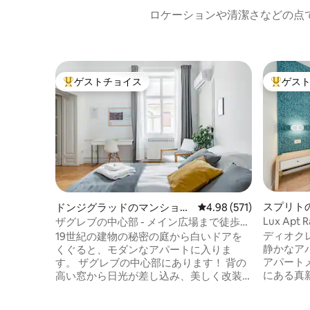
ロケーションや清潔さなどの点
ゲストチョイス
ゲス
大好評のゲストチョイスです。
大好評の
スプリト
ドンジグラッドのマンショ
レビュー571件、5つ星
4.98 (571)
ート
ン・アパート
Lux Ap
ザグレブの中心部 - メイン広場まで徒歩4
殿まで徒
分
ディオク
19世紀の建物の秘密の庭から白いドアを
静かなアパート
くぐると、モダンなアパートに入りま
アパートメ
す。 ザグレブの中心部にあります！ 背の
にある真
高い窓から日光が差し込み、美しく改装
のアパー
された寄木細工の床と高い天井を照らし
し、ディ
ています。 旧市街の中心にあるこの静か