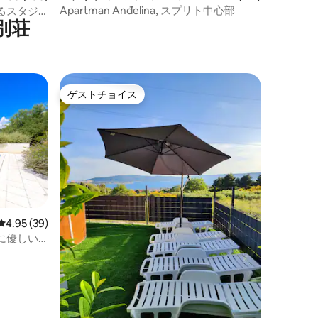
ート
Apartman Anđelina, スプリト中心部
るスタジ
別荘
ゲストチョイス
ゲストチョイス
レビュー39件、5つ星中4.95つ星の平均評価
4.95 (39)
に優しい