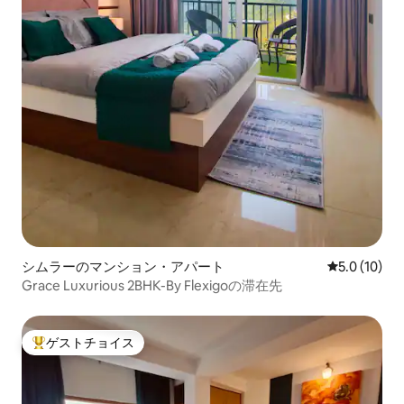
シムラーのマンション・アパート
レビュー10
5.0 (10)
Grace Luxurious 2BHK-By Flexigoの滞在先
ゲストチョイス
大好評のゲストチョイスです。