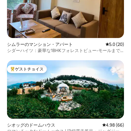
シムラーのマンション・アパート
レビュー20
5.0 (20)
シダーハイツ：豪華な1BHKフォレストビュー-モールまで
20分
ゲストチョイス
大好評のゲストチョイスです。
シオッグのドームハウス
レビュー66件
4.98 (66)