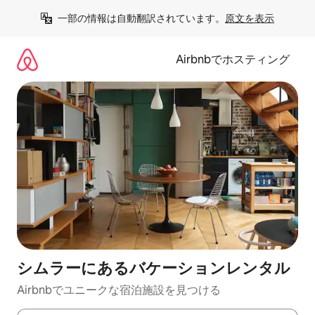
コ
一部の情報は自動翻訳されています。
原文を表示
ン
テ
ン
Airbnbでホスティング
ツ
に
ス
キ
ッ
プ
シムラーにあるバケーションレンタル
Airbnbでユニークな宿泊施設を見つける