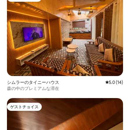
ゲストチョイス
シムラーのタイニーハウス
レビュー14
5.0 (14)
森の中のプレミアムな滞在
ゲストチョイス
ゲストチョイス