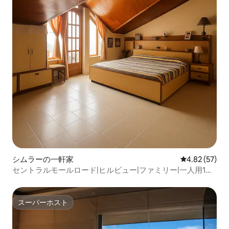
シムラーの一軒家
レビュー57件
4.82 (57)
セントラルモールロード|ヒルビュー|ファミリー|一人用1ベ
ッドルームのデュプレックス
スーパーホスト
スーパーホスト