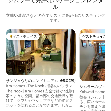
シムラーで好評なバケーションレンタ
ル
立地や清潔さなどの点でゲストに高評価のリスティング
です。
ゲストチョイス
ゲストチョイス
大好評のゲストチョイスです。
ゲストチョイス
サンジャウリのコンドミニアム
レビュー29件、5つ星中5.0
5.0 (29)
Irra Homes · The Nook · 渓谷のパノラマ
シムラーのヴィラ
眺望
The Nook | Irra Homes 安全で静かな隠れ
Kalawati Ho
家のような空間。都市部の交通渋滞を避
豪華なドライブイ
教会（シムラ中心
けて、クフリやマショブラなどの絶景ス
る、広いホール、
ポットを訪れることができます。しか
チンを備えた豪華な家全体
も、モール・ロードまで25分で行けま