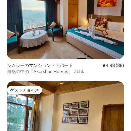
シムラーのマンション・アパート
レビュー88件
4.98 (88)
自然の中の「Akarshan Homes」 2 bhk
ゲストチョイス
ゲストチョイス