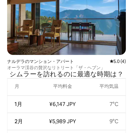
ナルデラのマンション・アパート
レビュー4
5.0 (4)
オーラマ渓谷の贅沢なリトリート「ザ・ヘブン」
シムラーを訪⁠れ⁠るの⁠に最⁠適⁠な時⁠期⁠は⁠？
月
平均料金
平均気温
1月
¥6,147 JPY
7°C
2月
¥5,989 JPY
9°C