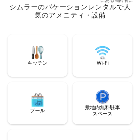
にある高齢者にも
す。 特徴： • キングサイズベッド2台とバ
シムラーのバケーションレンタルで人
宿泊施設で、玄関
スルーム2室 • 高速Wi-Fi（バックアップ電
場があります。 
気のアメニティ・設備
源付き） • フルキッチン • 55インチ
場所まで徒歩圏内！ 暖房付きのお部
Google TV • 無料駐車場 • 渓谷の全景が眺
上品な装飾、新鮮
められる専用バルコニー スムーズなセル
とフレグランス、本
フチェックイン（スタッフなし）で、
Netflix、充実
100%プライバシーをお楽しみください。
バーなど、私たち
当宿泊施設は、混沌から遠く離れた、ス
空間をお楽しみください。 
トレスのない山岳地帯の隠れ家を求める
と自然散策ができ
リモートワーカーやご家族連れに最適
Zomatoが利用
キッチン
Wi-Fi
な、静かな住宅街にあります。
にあります（明る
敷地内無料駐⁠車
プール
ス⁠ペ⁠ー⁠ス