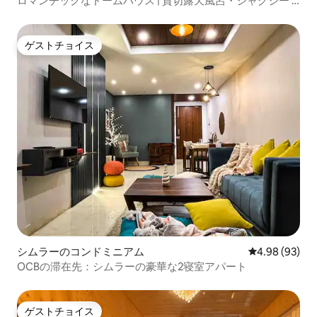
ロマンチックなドームハウス | 貸切露天風呂・ジャグジー |
Glamoreo
ゲストチョイス
ゲストチョイス
シムラーのコンドミニアム
レビュー93件
4.98 (93)
OCBの滞在先：シムラーの豪華な2寝室アパート
ゲストチョイス