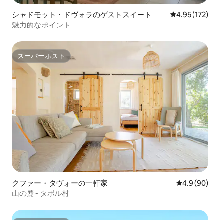
シャドモット・ドヴォラのゲストスイート
レビュー172件
4.95 (172)
魅力的なポイント
スーパーホスト
スーパーホスト
クファー・タヴォーの一軒家
レビュー90
4.9 (90)
山の麓 - タボル村