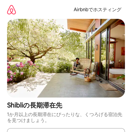
コ
ン
Airbnbでホスティング
テ
ン
ツ
に
ス
キ
ッ
プ
Shibliの長期滞在先
1か月以上の長期滞在にぴったりな、くつろげる宿泊先
を見つけましょう。