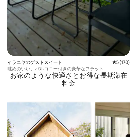
イラニヤのゲストスイート
レビュー17
5 (170)
眺めのいい、バルコニー付きの豪華なフラット
お家のような快⁠適⁠さ⁠とお⁠得⁠な長⁠期⁠滞⁠在
料⁠金