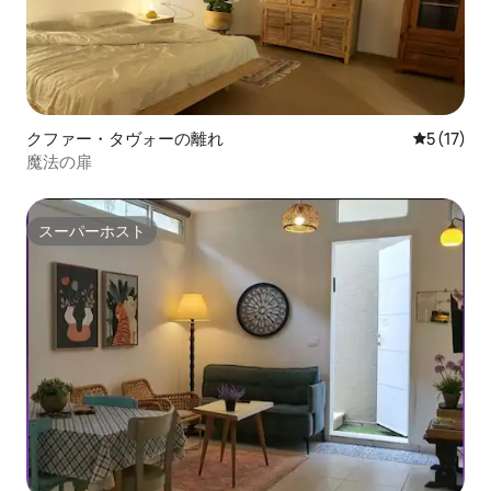
クファー・タヴォーの離れ
レビュー1
5 (17)
魔法の扉
スーパーホスト
スーパーホスト