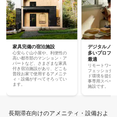
家具完備の宿⁠泊⁠施⁠設
デジタルノマド
多⁠いプ⁠ロ⁠フ⁠ェ⁠
心安らぐ山小屋や、利便性の
高い都市部のマンション・ア
最⁠適
パートなど、さまざまな家具
リモートワーク
付き宿泊施設があり、どこも
フェッショナル
普段お家で使用するアメニテ
ド環境を提供する
ィ・設備がすべてそろってい
事専用スペース
ます。
施設です。
長期滞在向け⁠のア⁠メ⁠ニ⁠テ⁠ィ⁠・設⁠備⁠およ