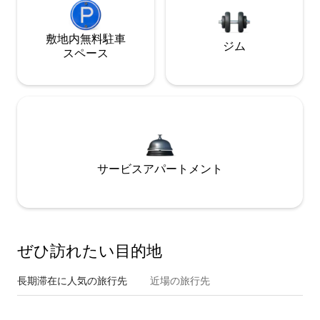
敷地内無料駐⁠車
ジム
ス⁠ペ⁠ー⁠ス
サービスアパートメント
ぜひ訪⁠れ⁠た⁠い目⁠的⁠地
長期滞在に人気の旅行先
近場の旅行先