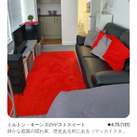
ミルトン・キーンズのゲストスイート
レビュー131
4.75 (131)
静かな庭園の隠れ家、歴史ある村にある（マッカイスタウ
ンから15分）