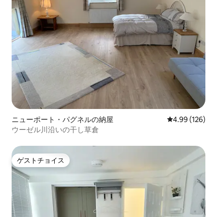
ニューポート・パグネルの納屋
レビュー126件
4.99 (126)
ウーゼル川沿いの干し草倉
ゲストチョイス
ゲストチョイス