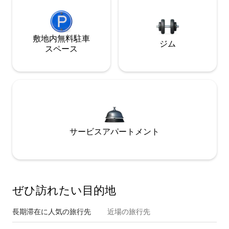
敷地内無料駐⁠車
ジム
ス⁠ペ⁠ー⁠ス
サービスアパートメント
ぜひ訪⁠れ⁠た⁠い目⁠的⁠地
長期滞在に人気の旅行先
近場の旅行先