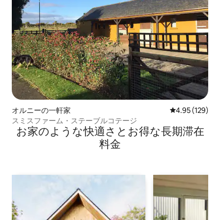
オルニーの一軒家
レビュー129件
4.95 (129)
スミスファーム・ステーブルコテージ
お家のような快⁠適⁠さ⁠とお⁠得⁠な長⁠期⁠滞⁠在
料⁠金