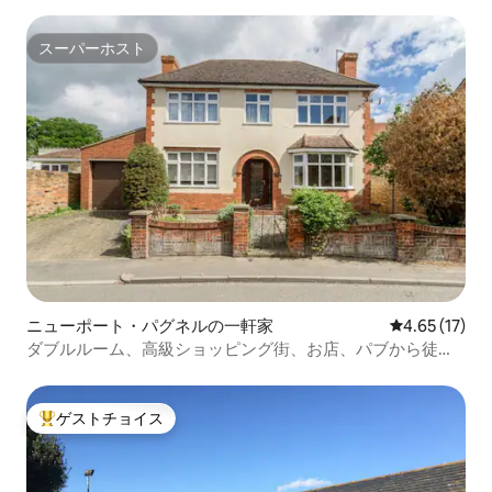
スーパーホスト
スーパーホスト
ニューポート・パグネルの一軒家
レビュー17件
4.65 (17)
ダブルルーム、高級ショッピング街、お店、パブから徒歩2
分。
ゲストチョイス
大好評のゲストチョイスです。