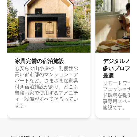
家具完備の宿⁠泊⁠施⁠設
デジタルノマド
多⁠いプ⁠ロ⁠フ⁠ェ⁠
心安らぐ山小屋や、利便性の
高い都市部のマンション・ア
最⁠適
パートなど、さまざまな家具
リモートワーク
付き宿泊施設があり、どこも
フェッショナル
普段お家で使用するアメニテ
ド環境を提供する
ィ・設備がすべてそろってい
事専用スペース
ます。
施設です。