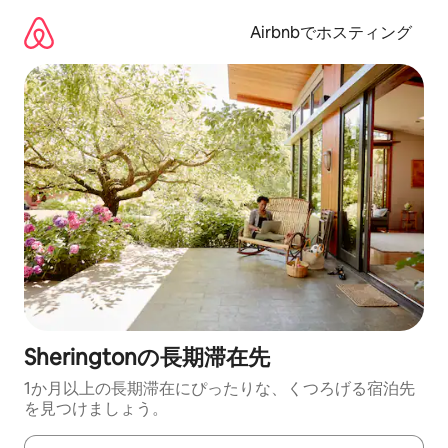
コ
ン
Airbnbでホスティング
テ
ン
ツ
に
ス
キ
ッ
プ
Sheringtonの長期滞在先
1か月以上の長期滞在にぴったりな、くつろげる宿泊先
を見つけましょう。