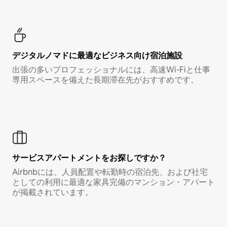
デジタルノマド⁠に最⁠適⁠なビ⁠ジ⁠ネ⁠ス⁠向⁠け宿⁠泊⁠施⁠設
出張の多いプロフェッショナルには、高速Wi-Fiと仕事
専用スペースを備えた長期滞在先がおすすめです。
サービスアパートメントをお探しですか？
Airbnbには、人員配置や転勤時の宿泊先、および社宅
としての利用に最適な家具完備のマンション・アパート
が掲載されています。