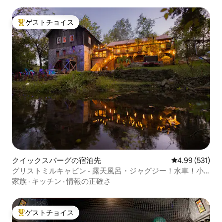
ゲストチョイス
大好評のゲストチョイスです。
クイックスバーグの宿泊先
レビュー531件
4.99 (531)
グリストミルキャビン - 露天風呂・ジャグジー！水車！小
川！
家族
·
キッチン
·
情報の正確さ
ゲストチョイス
大好評のゲストチョイスです。