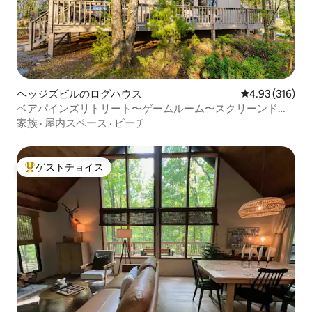
ヘッジズビルのログハウス
レビュー316件
4.93 (316)
ベアパインズリトリート〜ゲームルーム〜スクリーンドポ
ーチ
家族
·
屋内スペース
·
ビーチ
ゲストチョイス
大好評のゲストチョイスです。