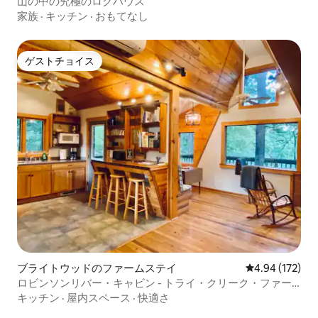
山の中の究極のログハウス
家族
·
キッチン
·
おもてなし
ゲストチョイス
ゲストチョイス
ブライトウッドのファームステイ
レビュー172件
4.94 (172)
ロビンソンリバー・キャビン - トライ・クリーク・ファー
ム
キッチン
·
屋内スペース
·
快適さ