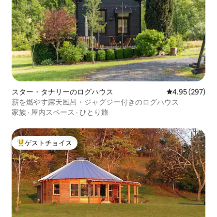
スター・タナリーのログハウス
レビュー297件
4.95 (297)
薪を燃やす露天風呂・ジャグジー付きのログハウス
家族
·
屋内スペース
·
ひとり旅
ゲストチョイス
大好評のゲストチョイスです。