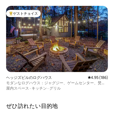
ゲストチョイス
大好評のゲストチョイスです。
ヘッジズビルのログハウス
レビュー186件
4.95 (186)
モダンなログハウス：ジャグジー、ゲームセンター、焚き
火台、ペット＋プール
屋内スペース
·
キッチン
·
グリル
ぜひ訪⁠れ⁠た⁠い目⁠的⁠地