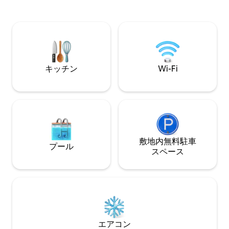
応じて仕事をする
（3分）：The Bacon Brothers 8/8；
休暇先です。 敷地内にあった1800年代の
Hotel CA-The Original Eagles Tribute
ログハウスから回
9/5；The Four Tops 9/4 🪑ルート11ヤード
います。 ほかのリスティング、**キャビ
クロール：8/8
ンリトリート**を
https://www.airbn
キッチン
Wi-Fi
敷地内無料駐⁠車
プール
ス⁠ペ⁠ー⁠ス
エアコン