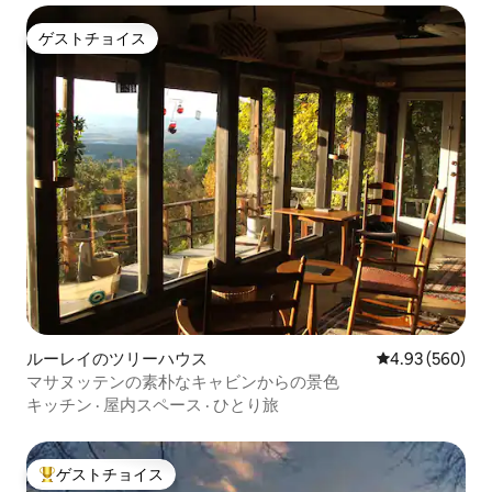
ゲストチョイス
ゲストチョイス
ルーレイのツリーハウス
レビュー560件
4.93 (560)
マサヌッテンの素朴なキャビンからの景色
キッチン
·
屋内スペース
·
ひとり旅
ゲストチョイス
大好評のゲストチョイスです。