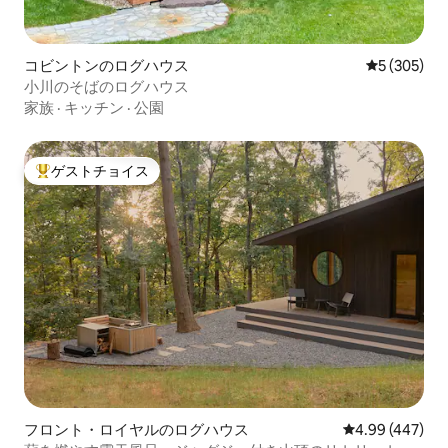
コビントンのログハウス
レビュー30
5 (305)
小川のそばのログハウス
家族
·
キッチン
·
公園
ゲストチョイス
大好評のゲストチョイスです。
フロント・ロイヤルのログハウス
レビュー447件
4.99 (447)