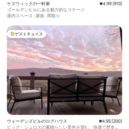
ケズウィックの一軒家
レビュー913件
4.99 (913)
ゴールデンヒルにある魅力的なコテージ
屋内スペース
·
家族
·
間取り
ゲストチョイス
大好評のゲストチョイスです。
ウォーデンズビルのログハウス
レビュー200件
4.95 (200)
ビッグ・シュロスの素晴らしい景色を望む、快適で歴史あ