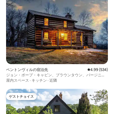
ベントンヴィルの宿泊先
レビュー534件
4.99 (534)
ジョン・ポープ・キャビン、ブラウンタウン、バージニア
州 Starlinkが利用可能になりました
屋内スペース
·
キッチン
·
近隣
ゲストチョイス
ゲストチョイス