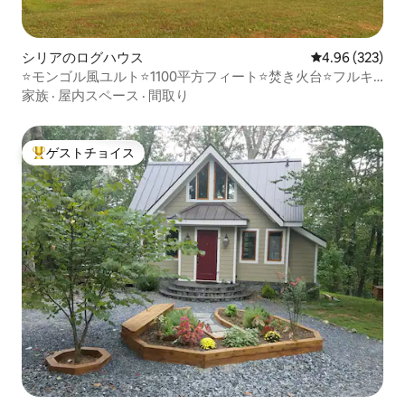
シリアのログハウス
レビュー323件
4.96 (323)
⭐️モンゴル風ユルト⭐️1100平方フィート⭐️焚き火台⭐️フルキ
ッチン
家族
·
屋内スペース
·
間取り
ゲストチョイス
大好評のゲストチョイスです。