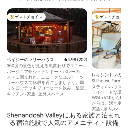
ゲストチョイス
ゲストチョイス
大好評のゲストチョイスです。
大好評のゲストチ
ベイジーのツリーハウス
レビュー202件、5つ星中4.98
4.98 (202)
360度の景色が見える風変わりでユニーク
なツリーハウス*ハイキング*湖*ゴルフ
バージニア州シェナンドー・バレーの
レキシントンのユ
木々に囲まれた、ユニークなユルト・ツ
Stillhouse Farmの
リーハウスで休暇を過ごしましょう。周
ライベート
スティルハウスフ
りを囲むデッキでコーヒーを飲み、星空
ライベートな環境
の下のファイヤーピットの周りに集ま
キッチン
·
家族
·
屋外スペース
W&L+VMIから5
り、ブライスリゾート、レイクローラ、
からは、湧き水の
景色の良いハイキング、ワイナリー、山
や七面鳥などの野
家族
·
屋内スペー
でのアドベンチャーを探索して過ごしま
Shenandoah Valleyにある家族と泊まれ
えます。 デッキ
しょう。すべてわずか数分です。 🎸シェ
の下には広い屋外
ナンドー・バレー・コンサート・シリー
る宿泊施設で人気のアメニティ・設備
高速インターネッ
ズ@オークニー・スプリングス・ホテル