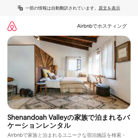
コ
一部の情報は自動翻訳されています。
原文を表示
ン
テ
ン
Airbnbでホスティング
ツ
に
ス
キ
ッ
プ
Shenandoah Valleyの家族で泊まれるバ
ケーションレンタル
Airbnbで家族と泊まれるユニークな宿泊施設を検索・