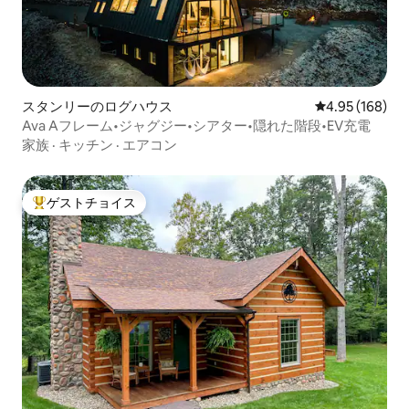
スタンリーのログハウス
レビュー168件
4.95 (168)
Ava Aフレーム•ジャグジー•シアター•隠れた階段•EV充電
家族
·
キッチン
·
エアコン
ゲストチョイス
大好評のゲストチョイスです。