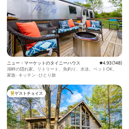
ニュー・マーケットのタイニーハウス
レビュー148件
4.93 (148)
湖畔の隠れ家。リトリート、魚釣り、水泳。ペットOK。
家族
·
キッチン
·
ひとり旅
ゲストチョイス
大好評のゲストチョイスです。