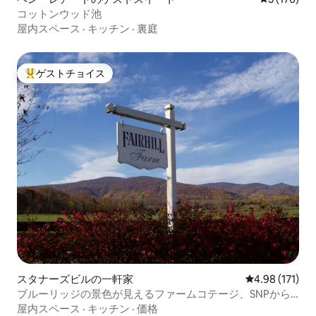
コットンウッド池
屋内スペース
·
キッチン
·
裏庭
ゲストチョイス
大好評のゲストチョイスです。
スタナーズビルの一軒家
レビュー171件
4.98 (171)
ブルーリッジの景色が見えるファームコテージ、SNPから
15分
屋内スペース
·
キッチン
·
価格