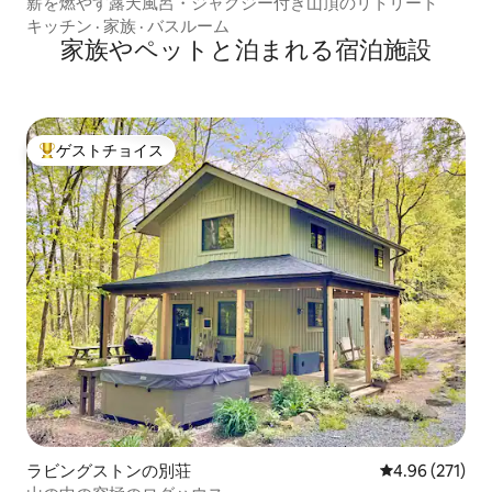
薪を燃やす露天風呂・ジャグジー付き山頂のリトリート
キッチン
·
家族
·
バスルーム
家族やペットと泊まれる宿泊施設
ゲストチョイス
大好評のゲストチョイスです。
ラビングストンの別荘
レビュー271件
4.96 (271)