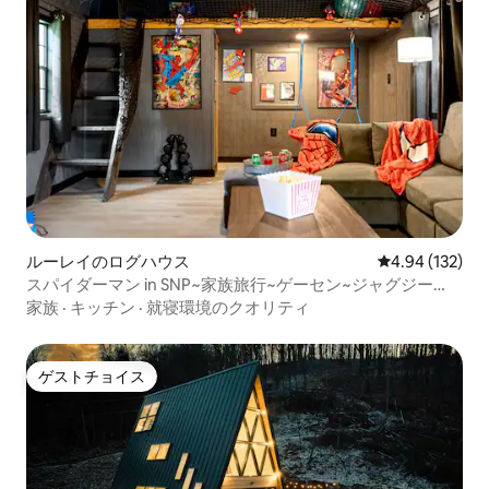
ルーレイのログハウス
レビュー132件
4.94 (132)
スパイダーマン in SNP~家族旅行~ゲーセン~ジャグジー
~ESVE
家族
·
キッチン
·
就寝環境のクオリティ
ゲストチョイス
ゲストチョイス