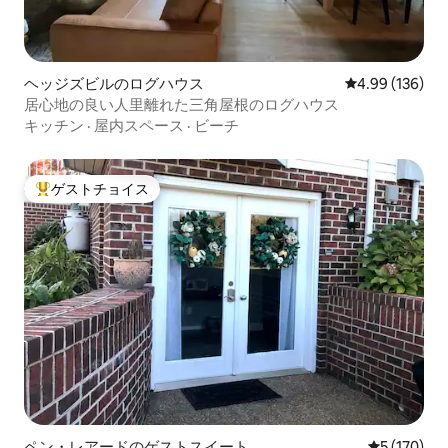
ヘッジズビルのログハウス
レビュー136件
4.99 (136)
居心地の良い人里離れた三角屋根のログハウス
キッチン
·
屋内スペース
·
ビーチ
ゲストチョイス
大好評のゲストチョイスです。
ペン・レアードのゲストスイート
レビュー17
5 (170)