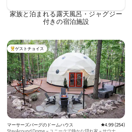
家族と泊まれる露天風呂・ジャグジー
付きの宿泊施設
ゲストチョイス
大好評のゲストチョイスです。
マーサーズバーグのドームハウス
レビュー254件
4.99 (254)
StayAround Dome ~ ユニークで静かな隠れ家 ~ サウナ