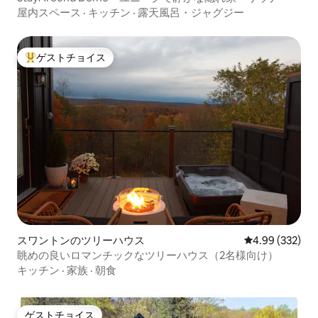
屋内スペース
·
キッチン
·
露天風呂・ジャグジー
ゲストチョイス
大好評のゲストチョイスです。
スワントンのツリーハウス
レビュー332件
4.99 (332)
眺めの良いロマンチックなツリーハウス（2名様向け）
キッチン
·
家族
·
朝食
ゲストチョイス