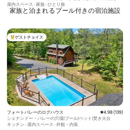
るキャビン
屋内スペース
·
家族
·
ひとり旅
家族と泊まれるプール付きの宿泊施設
ゲストチョイス
大好評のゲストチョイスです。
フォートバレーのログハウス
レビュー139件
4.98 (139)
シェナンドー・バレーの穴場|プール|ペット|焚き火台
キッチン
·
屋内スペース
·
外観・内装