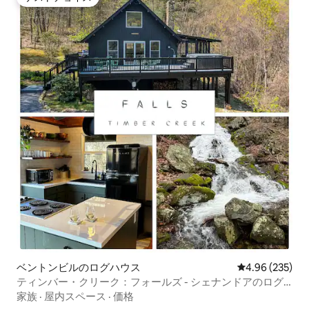
ゲストチョイス
ベントンビルのログハウス
レビュー235件
4.96 (235)
ティンバー・クリーク：フォールズ - シェナンドアのログ
ハウス
家族
·
屋内スペース
·
価格