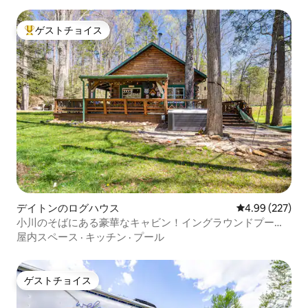
ゲストチョイス
大好評のゲストチョイスです。
デイトンのログハウス
レビュー227件
4.99 (227)
小川のそばにある豪華なキャビン！イングラウンドプー
ル！スパ！
屋内スペース
·
キッチン
·
プール
ゲストチョイス
ゲストチョイス