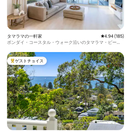
タマラマの一軒家
レビュー185件
4.94 (185)
ボンダイ・コースタル・ウォーク沿いのタマラマ・ビーチ
フロント
ゲストチョイス
大好評のゲストチョイスです。