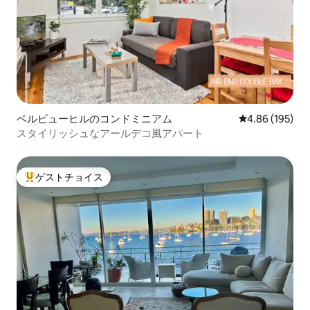
ベルビューヒルのコンドミニアム
レビュー195件
4.86 (195)
スタイリッシュなアールデコ風アパート
ゲストチョイス
大好評のゲストチョイスです。