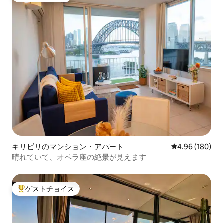
キリビリのマンション・アパート
レビュー180件
4.96 (180)
晴れていて、オペラ座の絶景が見えます
ゲストチョイス
大好評のゲストチョイスです。