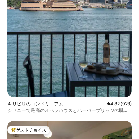
キリビリのコンドミニアム
レビュー923件
4.82 (923)
シドニーで最高のオペラハウスとハーバーブリッジの眺め
を楽しめる豪華なお部屋
ゲストチョイス
大好評のゲストチョイスです。