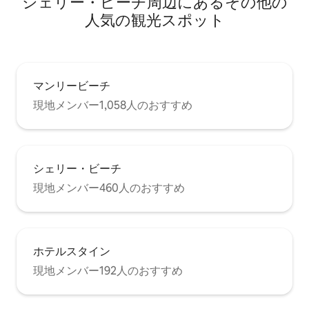
シェリー・ビーチ⁠周⁠辺⁠に⁠あ⁠るそ⁠の⁠他⁠の
Wi-Fi ＊洗濯機と浴室乾燥機完備 ＊ビーチ
タオルをご用意しております アパート全
人⁠気⁠の観⁠光⁠ス⁠ポ⁠ッ⁠ト
体と周辺の庭は貸切でご利用いただけま
す。 2階のアパートには別の専用玄関があ
ります。 私はこの家に住んでいません。
問題が発生した場合は、サービス窓口に
ご連絡ください。 マンリーは素晴らしく
マンリービーチ
活気のある街の村です。 アパートは住宅
現地メンバー1,058人のおすすめ
街の����の上にあり、ビレッジの中心
部やナイトライフの音からは少し離れて
います。 徒歩圏内には、有名なマンリー
サーフビーチや静かなシェリービーチが
あります。 バスは、近くのシドニーロー
シェリー・ビーチ
ドとピットウォーターロードを常に行き
来して、周辺のすべてのエリアと市内へ
現地メンバー460人のおすすめ
と向かっています。 マンリーワーフは徒
歩圏内にあり、市内へのボートに乗るこ
とができます。 私はアパートからマンリ
ーのどこへでも歩いて行きます。 車が必
ホテルスタイン
要な場合は、ゲートの後ろに小型車から
中型車用の駐車スペースがあります。 大
現地メンバー192人のおすすめ
型車または2台目の車については、無料で
無制限の路上駐車ができる住民用駐車許
可証があります。 マンリーからアパート