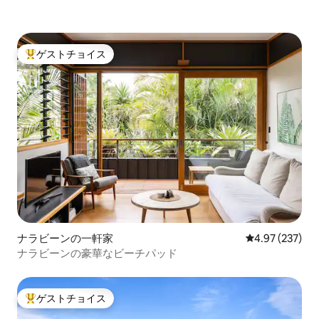
ゲストチョイス
大好評のゲストチョイスです。
ナラビーンの一軒家
レビュー237件
4.97 (237)
ナラビーンの豪華なビーチパッド
ゲストチョイス
大好評のゲストチョイスです。