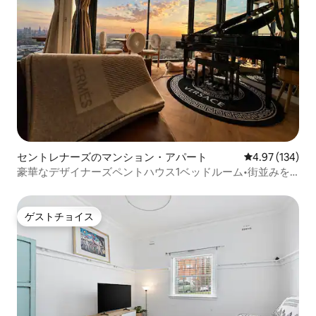
セントレナーズのマンション・アパート
レビュー134件
4.97 (134)
豪華なデザイナーズペントハウス1ベッドルーム•街並みを
一望•駐車場
ゲストチョイス
ゲストチョイス