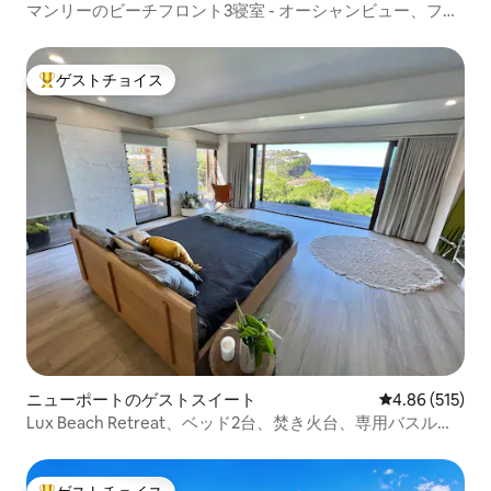
マンリーのビーチフロント3寝室 - オーシャンビュー、フェ
リーまで徒歩圏内
ゲストチョイス
大好評のゲストチョイスです。
ニューポートのゲストスイート
レビュー515件
4.86 (515)
Lux Beach Retreat、ベッド2台、焚き火台、専用バスルー
ム、ジム！