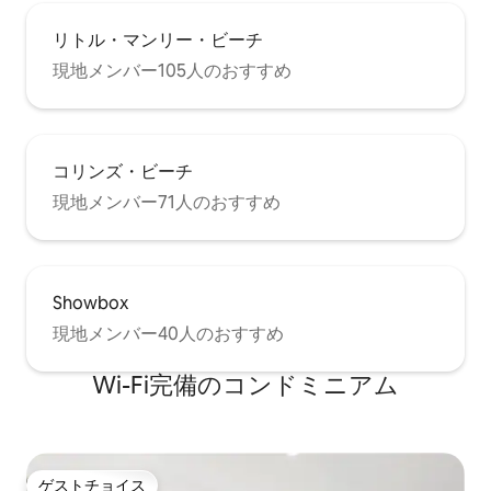
までの丘を歩くのが難しい方のために、
近くの平地に停車するバスが頻繁に運行
リトル・マンリー・ビーチ
しており、丘の下部にはタクシー乗り場
現地メンバー105人のおすすめ
があり、料金は約7ドルです。 マンリー議
会は、朝から夕方まで30分ごとに無料の
「ホップ、スキップ＆ジャンプ」バスを
提供しており、通りの近くまたは通りに
停車します。 サーフボードを置くスペー
コリンズ・ビーチ
スがあり、外のシャワーはビーチで汗を
流した後に最適です。 乾燥機は家の下、
現地メンバー71人のおすすめ
物干し用ロープの近くにあります。 洗濯
機は台所にあります。 アパートは2戸建て
の1階にあります。 障がいのある方のため
の家へのアクセスは、玄関ホールの中に
Showbox
入ると、玄関のベランダまで1つの小さな
段差があり、もう1つの小さな段差があり
現地メンバー40人のおすすめ
ます。 家の中には、キッチンから少し高
いダイニング/サンルームまで2段階の段
Wi-Fi完備のコンドミニアム
差があります。 マンリーは素晴らしく活
気のある街の村です。 アパートは住宅街
の丘の上にあり、ビレッジの中心部から
少し離れています。 徒歩圏内には、有名
なマンリーサーフビーチや静かなシェリ
ゲストチョイス