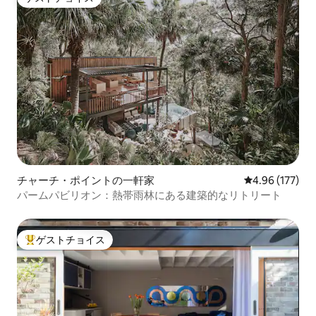
ゲストチョイス
チャーチ・ポイントの一軒家
レビュー177件
4.96 (177)
パームパビリオン：熱帯雨林にある建築的なリトリート
ゲストチョイス
大好評のゲストチョイスです。