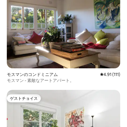
モスマンのコンドミニアム
レビュー111
4.91 (111)
モスマン - 素敵なアートアパート。
ゲストチョイス
ゲストチョイス