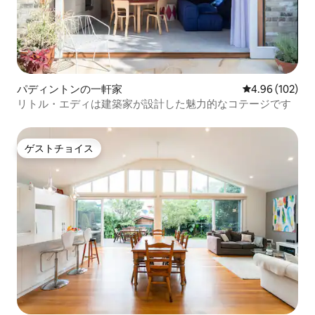
パディントンの一軒家
レビュー102件
4.96 (102)
リトル・エディは建築家が設計した魅力的なコテージです
ゲストチョイス
ゲストチョイス