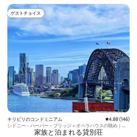
ゲストチョイス
ゲストチョイス
キリビリのコンドミニアム
レビュー146件
4.88 (146)
シドニー・ハーバー・ブリッジ＋オペラハウスの眺め｜駐
家族と泊まれる貸別荘
車場1台分