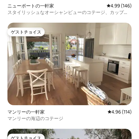
ニューポートの一軒家
レビュー146件
4.99 (146)
スタイリッシュなオーシャンビューのコテージ、カップル
向けの隠れ家
ゲストチョイス
ゲストチョイス
マンリーの一軒家
レビュー114件
4.96 (114)
マンリーの海辺のコテージ
ゲストチョイス