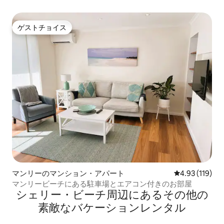
ゲストチョイス
ゲストチョイス
マンリーのマンション・アパート
レビュー119件
4.93 (119)
マンリービーチにある駐車場とエアコン付きのお部屋
シェリー・ビーチ⁠周⁠辺⁠に⁠あ⁠るそ⁠の⁠他⁠の
素⁠敵⁠なバ⁠ケ⁠ー⁠シ⁠ョ⁠ン⁠レ⁠ン⁠タ⁠ル