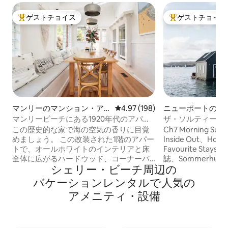
ゲストチョイス
ゲストチョイス
大好評のゲストチョイスです。
大好評のゲストチ
マンリーのマンション・ア
レビュー198件、5つ星中4.97
4.97 (198)
ニューポートのハ
パート
ト
マンリービーチにある1920年代のアパー
ザ・ソルティー・
トメント、庭付き、全面改装済み。
この歴史的な家で海の空気の香りに目覚
Ch7 Morning Su
めましょう。 この改装された1階のアパー
Inside Out、Home
トで、オールホワイトのインテリアと床
Favourite Stays 
全体に広がるハードウッド、コーナーパ
誌、Sommerhusm
シェリー・ビーチ⁠周⁠辺⁠の
ティオ、オリジナルの鉛ガラスのステン
パ）でご覧いただい
ドグラスの窓がある、平和な隠れ家を発
い空気の匂い、水
バ⁠ケ⁠ー⁠シ⁠ョ⁠ン⁠レ⁠ン⁠タ⁠ル⁠で人⁠気⁠の
見してください。 マンリービーチは、ト
たを取り囲む波紋に
ア⁠メ⁠ニ⁠テ⁠ィ⁠・⁠設⁠備
リップアドバイザー2019年度にオースト
平和と世界を置き
ラリアで1位、世界で20位に選ばれまし
ティー・ドッグは
た！ 1920年代のクラシックなマンリース
空間で、2名様用
タイル、日当たりの良い庭があるビーチ
す。リラックスし