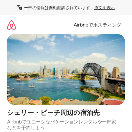
コ
一部の情報は自動翻訳されています。
原文を表示
ン
テ
ン
Airbnbでホスティング
ツ
に
ス
キ
ッ
プ
シェリー・ビーチ⁠周⁠辺⁠の宿⁠泊⁠先
Airbnbでユニークなバ⁠ケ⁠ー⁠シ⁠ョ⁠ンレ⁠ン⁠タ⁠ルや一⁠軒⁠家
な⁠ど⁠を予⁠約⁠し⁠よ⁠う