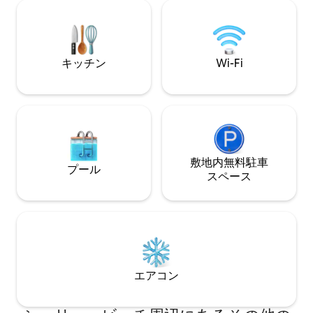
のリトリートです。 *朝はダイニングルー
楽しみ、オフグリ
ム/サンルームで、午後はラウンジルーム
びつながることが
と庭で日光浴ができます。 *小型車用のゲ
ート付き駐車場と無料の路上駐車許可
キッチン
Wi-Fi
証。 *高い天井と綺麗な白いインテリア *
ラウンジ＆ダイニング/サンルーム *巨大
キングベッドルーム＆バスルーム。 （キ
ングベッドはリクエストに応じてキング
シングルベッド2台に分けることができま
す）。 * 2つ目のクイーンルーム＆3つ目
のシングルルーム、2つ目のバスルーム ＊
床暖房と天井ファン。 ＊すべて新品の高
敷地内無料駐⁠車
プール
品質の家電 ＊ベランダ、バーベキュー、
ス⁠ペ⁠ー⁠ス
屋外ダイニング ＊ソニー50インチスマー
トテレビ、iPodドッキングステーション
＆スピーカー ＊新しいホテルクオリティ
のベッドには、高品質の綿100%のリネン
が用意されています ＊ヘアドライヤー、
アイロン＆アイロン台、コーヒーマシン
＊ハイチェアが利用可能で、ご要望に応
エアコン
じて追加料金でベビーベッドを提供でき
ます ＊高品質のアメニティシャンプー、
石けん、キッチンの基本アイテム ＊無料