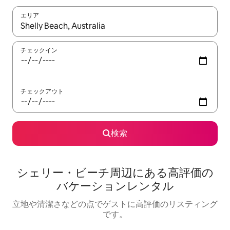
エリア
検索結果が表示されたら、上下の矢印キーを使って移動するか、
チェックイン
チェックアウト
検索
シェリー・ビーチ⁠周⁠辺⁠に⁠あ⁠る高⁠評⁠価⁠の
バ⁠ケ⁠ー⁠シ⁠ョ⁠ン⁠レ⁠ン⁠タ⁠ル
立地や清潔さなどの点でゲストに高評価のリスティング
です。