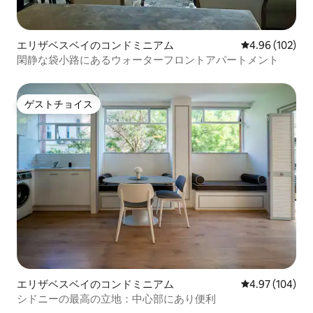
エリザベスベイのコンドミニアム
レビュー102件
4.96 (102)
閑静な袋小路にあるウォーターフロントアパートメント
ゲストチョイス
ゲストチョイス
エリザベスベイのコンドミニアム
レビュー104件
4.97 (104)
シドニーの最高の立地：中心部にあり便利