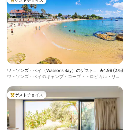
ゲストチョイス
大好評のゲストチョイスです。
ワトソンズ・ベイ（Watsons Bay）のゲスト
レビュー275件
4.98 (275)
スイート
ワトソンズ・ベイのキャンプ・コーブ・トロピカル・リト
リート
ゲストチョイス
大好評のゲストチョイスです。