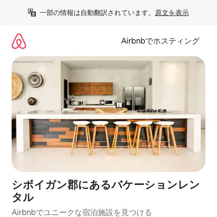
コ
一部の情報は自動翻訳されています。
原文を表示
ン
テ
ン
Airbnbでホスティング
ツ
に
ス
キ
ッ
プ
シボイガン郡にあるバケーションレン
タル
Airbnbでユニークな宿泊施設を見つける