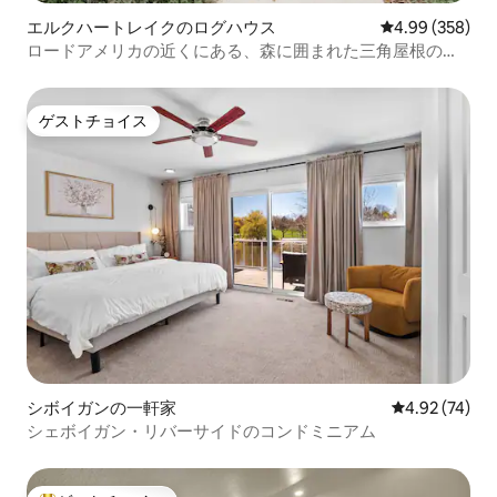
エルクハートレイクのログハウス
レビュー358件
4.99 (358)
ロードアメリカの近くにある、森に囲まれた三角屋根の隠
れ家
ゲストチョイス
ゲストチョイス
シボイガンの一軒家
レビュー74件
4.92 (74)
シェボイガン・リバーサイドのコンドミニアム