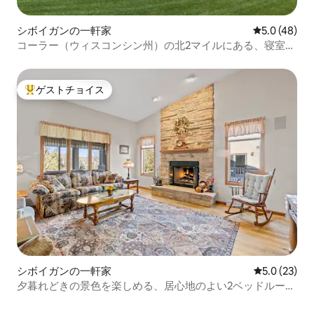
シボイガンの一軒家
レビュー48
5.0 (48)
コーラー（ウィスコンシン州）の北2マイルにある、寝室3
部屋の貸切カントリーハウス
ゲストチョイス
大好評のゲストチョイスです。
シボイガンの一軒家
レビュー23
5.0 (23)
夕暮れどきの景色を楽しめる、居心地のよい2ベッドルーム
の隠れ家