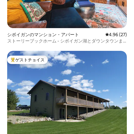
シボイガンのマンション・アパート
レビュー27件
4.96 (27)
ストーリーブックホーム - シボイガン湖とダウンタウンま
で1.6キロ
ゲストチョイス
大好評のゲストチョイスです。