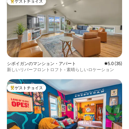
ゲストチョイス
大好評のゲストチョイスです。
シボイガンのマンション・アパート
レビュー35
5.0 (35)
新しいリバーフロントロフト - 素晴らしいロケーション
ゲストチョイス
大好評のゲストチョイスです。