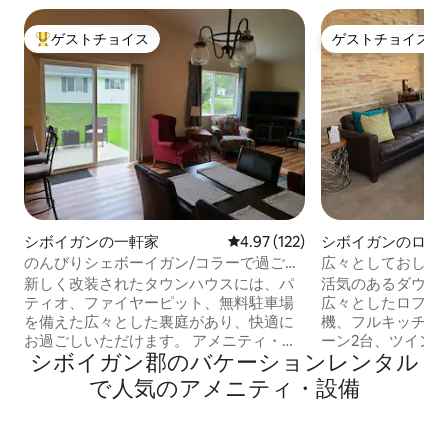
ゲストチョイス
ゲストチョイス
大好評のゲストチョイスです。
ゲストチョイス
シボイガンの一軒家
レビュー122件、5つ星中4.97
4.97 (122)
シボイガンのロフ
のんびりシェボーイガン/コラーで過ごす
広々としておしゃ
休暇
フト
新しく改装されたタウンハウスには、パ
活気のあるダウン
ティオ、ファイヤーピット、無料駐車場
広々としたロフト
を備えた広々とした裏庭があり、快適に
機、フルキッチン、
お過ごしいただけます。 アメニティ・設
ーン2台、ツイン
シボイガン郡のバケーションレンタル
備には、設備の整ったキッチン、2寝室と
れるスペース。家
2寝室、洗濯機/乾燥機、Wi - Fi、スマート
います。スマートテ
で人気のアメニティ・設備
テレビが含まれています。 Village of
Fi。後ろに有料駐
Kohler、Downtown Sheboygan &
間/週末は無料です
Lakefront、Black Wolf Run、Whistling
フィットネススタ