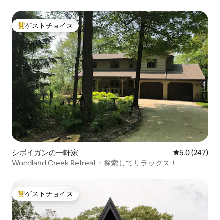
ゲストチョイス
大好評のゲストチョイスです。
シボイガンの一軒家
レビュー247
5.0 (247)
Woodland Creek Retreat：探索してリラックス！
ゲストチョイス
大好評のゲストチョイスです。