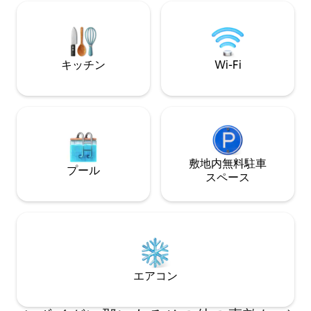
Straits （ 14分）、Road America （ 18
ップ、レストラン
分）、Kohler - Andrae州立公園（ 16
館、リバーウォー
分）、食料品店、レストラン、ショッピ
しい歩きやすいエ
ング、地元のエンターテイメントまで数
ウィスリング・ス
分で行けます。
ス、ウッドレイク
キッチン
Wi-Fi
センターのショッ
近くにはマーカス
敷地内無料駐⁠車
プール
ス⁠ペ⁠ー⁠ス
エアコン