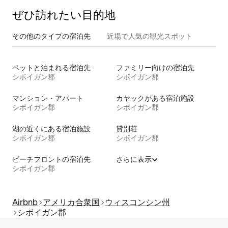
ぜひ訪⁠れ⁠た⁠い目⁠的⁠地
その他のタ⁠イ⁠プ⁠の宿⁠泊⁠先
近場で人気の観光スポット
ペットと泊まれる宿泊先
ファミリー向けの宿泊先
シボイガン郡
シボイガン郡
マンション・アパート
カヤックがある宿泊施設
シボイガン郡
シボイガン郡
湖の近くにある宿泊施設
貸別荘
シボイガン郡
シボイガン郡
ビーチフロントの宿泊先
さらに表示
シボイガン郡
Airbnb
アメリカ合衆国
ウィスコンシン州
シボイガン郡