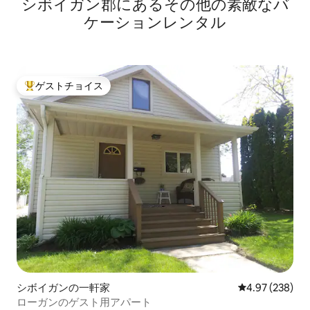
シボイガン郡にあるその他の素敵なバ
ケーションレンタル
ゲストチョイス
大好評のゲストチョイスです。
シボイガンの一軒家
レビュー238件
4.97 (238)
ローガンのゲスト用アパート