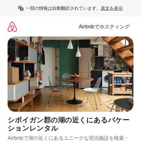
コ
一部の情報は自動翻訳されています。
原文を表示
ン
テ
ン
Airbnbでホスティング
ツ
に
ス
キ
ッ
プ
シボイガン郡の湖の近くにあるバケー
ションレンタル
Airbnbで湖の近くにあるユニークな宿泊施設を検索・