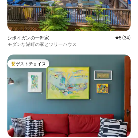
シボイガンの一軒家
レビュー3
5 (34)
モダンな湖畔の家とツリーハウス
ゲストチョイス
大好評のゲストチョイスです。