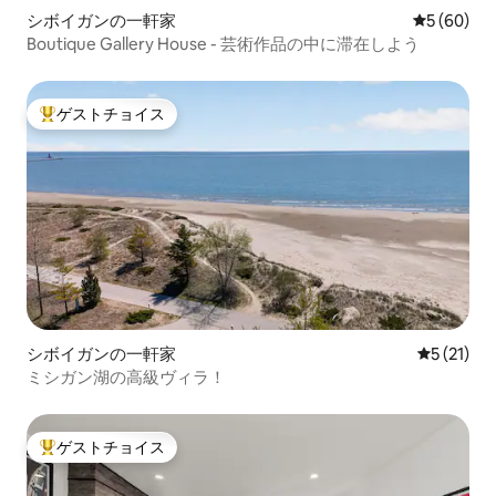
シボイガンの一軒家
レビュー6
5 (60)
Boutique Gallery House - 芸術作品の中に滞在しよう
ゲストチョイス
大好評のゲストチョイスです。
シボイガンの一軒家
レビュー2
5 (21)
ミシガン湖の高級ヴィラ！
ゲストチョイス
大好評のゲストチョイスです。