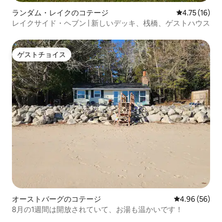
ランダム・レイクのコテージ
レビュー16件
4.75 (16)
レイクサイド・ヘブン | 新しいデッキ、桟橋、ゲストハウス
ゲストチョイス
ゲストチョイス
オーストバーグのコテージ
レビュー56件
4.96 (56)
8月の1週間は開放されていて、お湯も温かいです！