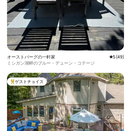
オーストバーグの一軒家
レビュー4
5 (49)
ミシガン湖畔のブルー・デューン・コテージ
ゲストチョイス
大好評のゲストチョイスです。