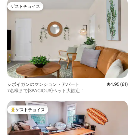
ゲストチョイス
ゲストチョイス
シボイガンのマンション・アパート
レビュー61件
4.95 (61)
7名様まで{SPACIOUS}ペット大歓迎！
ゲストチョイス
大好評のゲストチョイスです。