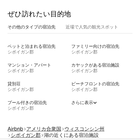
ぜひ訪⁠れ⁠た⁠い目⁠的⁠地
その他のタ⁠イ⁠プ⁠の宿⁠泊⁠先
近場で人気の観光スポット
ペットと泊まれる宿泊先
ファミリー向けの宿泊先
シボイガン郡
シボイガン郡
マンション・アパート
カヤックがある宿泊施設
シボイガン郡
シボイガン郡
貸別荘
ビーチフロントの宿泊先
シボイガン郡
シボイガン郡
プール付きの宿泊先
さらに表示
シボイガン郡
Airbnb
アメリカ合衆国
ウィスコンシン州
シボイガン郡
湖の近くにある宿泊施設