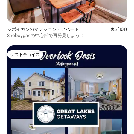
シボイガンのマンション・アパート
レビュー1
5 (101)
Sheboyganの中心部で再発見しよう！
ゲストチョイス
ゲストチョイス