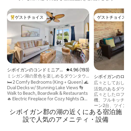
ゲストチョイス
ゲストチョイス
大好評のゲストチョイスです。
ゲストチョイス
シボイガンのコンドミニア
レビュー193件、5つ星中4.96
4.96 (193)
ム
ミシガン湖の景色を楽しめるダウンタウ
シボイガンのロフ
ンのビーチサイドコンドミニアム
🛏️ 2 Comfy Bedrooms (King + Queen) 🌊
広々としておしゃ
Dual Decks w/ Stunning Lake Views 👣
フト
活気のあるダウン
Walk to Beach, Boardwalk & Restaurants
広々としたロフト
🔥 Electric Fireplace for Cozy Nights 📺
機、フルキッチン、
Roku Smart TV & High-Speed WiFi 🧼 In-
ーン2台、ツイン
Unit Laundry + Full Kitchen 🪂 Steps
シボイガン郡の湖の近くにある宿泊施
れるスペース。家
from Kite & Parasailing-Friendly Park 🚗
います。スマートテ
設で人気のアメニティ・設備
Free Parking + Walkable to Downtown
Fi。後ろに有料駐
間/週末は無料です