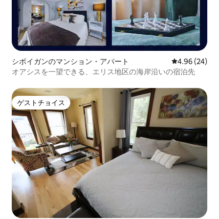
シボイガンのマンション・アパート
レビュー24件
4.96 (24)
オアシスを一望できる、エリス地区の海岸沿いの宿泊先
ゲストチョイス
ゲストチョイス