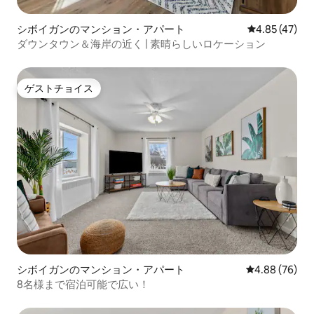
シボイガンのマンション・アパート
レビュー47件
4.85 (47)
ダウンタウン＆海岸の近く | 素晴らしいロケーション
ゲストチョイス
ゲストチョイス
シボイガンのマンション・アパート
レビュー76件
4.88 (76)
8名様まで宿泊可能で広い！