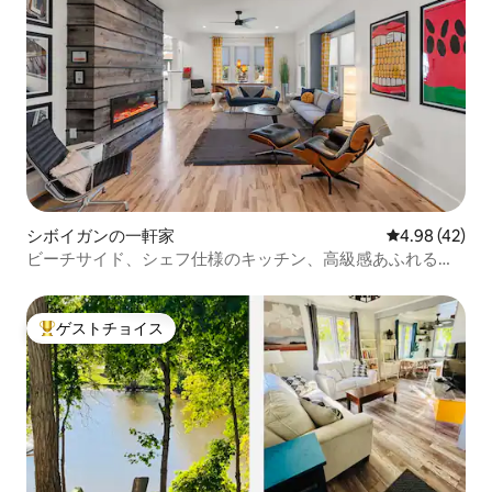
シボイガンの一軒家
レビュー42件
4.98 (42)
ビーチサイド、シェフ仕様のキッチン、高級感あふれる空
間
ゲストチョイス
大好評のゲストチョイスです。