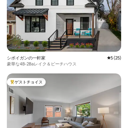
シボイガンの一軒家
レビュー2
5 (25)
豪華な4B-2Baレイク＆ビーチハウス
ゲストチョイス
大好評のゲストチョイスです。