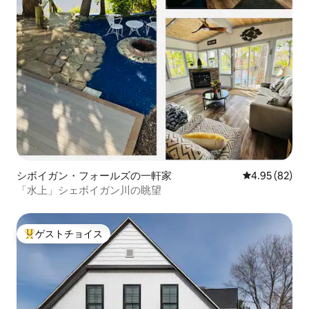
シボイガン・フォールズの一軒家
レビュー82件
4.95 (82)
「水上」シェボイガン川の眺望
ゲストチョイス
大好評のゲストチョイスです。