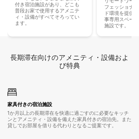
リモートワーク
付き宿泊施設があり、どこも
フェッショナル
普段お家で使用するアメニテ
ド環境を提供する
ィ・設備がすべてそろってい
事専用スペース
ます。
施設です。
長期滞在向け⁠のア⁠メ⁠ニ⁠テ⁠ィ⁠・設⁠備⁠およ
び特⁠典
家具付き⁠の宿⁠泊⁠施⁠設
1か月以上の長期滞在を快適に過ごすのに必要なキッチ
ンとアメニティ・設備を備えた家具付きの宿泊先。また
貸しでお部屋を借りる代わりとなるご提案です。