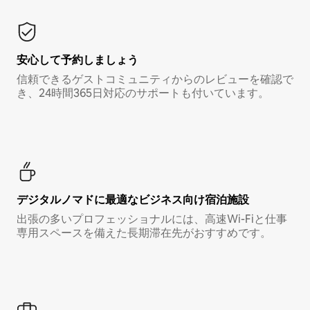
安心して予約しましょう
信頼できるゲストコミュニティからのレビューを確認で
き、24時間365日対応のサポートも付いています。
デジタルノマド⁠に最⁠適⁠なビ⁠ジ⁠ネ⁠ス⁠向⁠け宿⁠泊⁠施⁠設
出張の多いプロフェッショナルには、高速Wi-Fiと仕事
専用スペースを備えた長期滞在先がおすすめです。