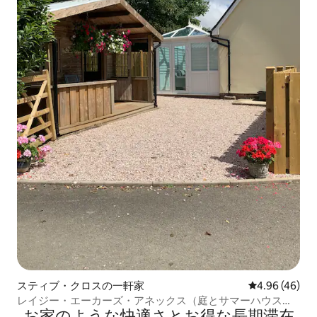
スティブ・クロスの一軒家
レビュー46件
4.96 (46)
レイジー・エーカーズ・アネックス（庭とサマーハウスを
お家のような快⁠適⁠さ⁠とお⁠得⁠な長⁠期⁠滞⁠在
含む）