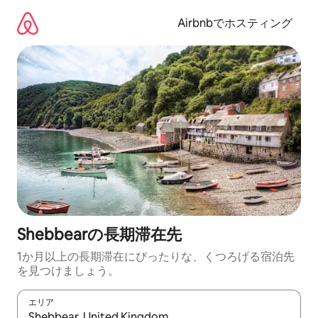
コ
ン
Airbnbでホスティング
テ
ン
ツ
に
ス
キ
ッ
プ
Shebbearの長期滞在先
1か月以上の長期滞在にぴったりな、くつろげる宿泊先
を見つけましょう。
エリア
検索結果が表示されたら、上下の矢印キーを使って移動するか、