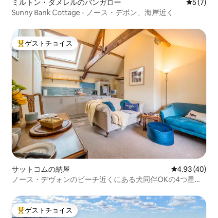
ミルトン・ダメレルのバンガロー
レビュー
5 (7)
Sunny Bank Cottage - ノース・デボン、海岸近く
ゲストチョイス
大好評のゲストチョイスです。
サットコムの納屋
レビュー40件
4.93 (40)
ノース・デヴォンのビーチ近くにある犬同伴OKの4つ星ゴ
ールド格付けの穀倉
ゲストチョイス
大好評のゲストチョイスです。