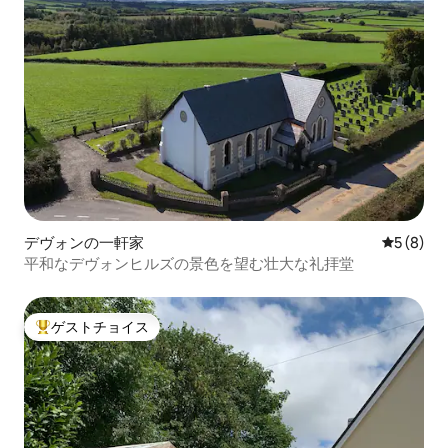
デヴォンの一軒家
レビュー
5 (8)
平和なデヴォンヒルズの景色を望む壮大な礼拝堂
ゲストチョイス
大好評のゲストチョイスです。