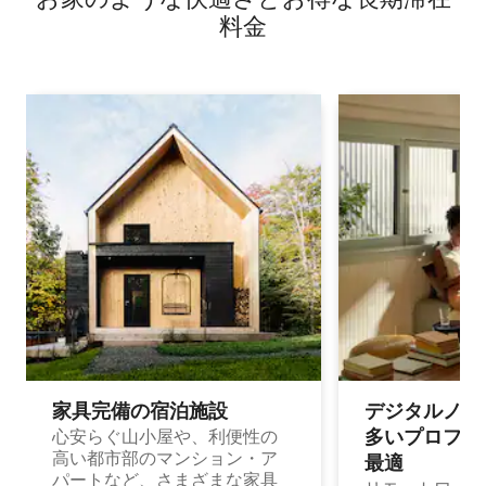
料⁠金
家具完備の宿⁠泊⁠施⁠設
デジタルノマド
多⁠いプ⁠ロ⁠フ⁠ェ⁠
心安らぐ山小屋や、利便性の
高い都市部のマンション・ア
最⁠適
パートなど、さまざまな家具