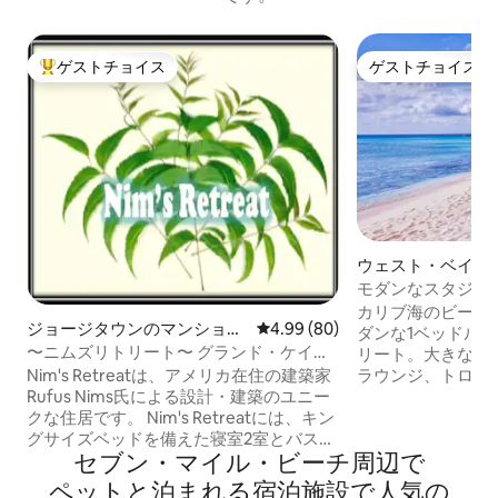
ゲストチョイス
ゲストチョイス
大好評のゲストチョイスです。
ゲストチョイス
ウェスト・ベイの
アム
モダンなスタジオ
ベキューまで徒歩
カリブ海のビーチ
ジョージタウンのマンショ
レビュー80件、5つ星中4.99
4.99 (80)
ダンな1ベッドルー
ン・アパート
〜ニムズリトリート〜 グランド・ケイマ
リート。大きなプ
ンBWI
ラウンジ、トロピ
Nim's Retreatは、アメリカ在住の建築家
静かなコンプレッ
Rufus Nims氏による設計・建築のユニー
しょう。海岸まで
クな住居です。 Nim's Retreatには、キン
ーケリング、忘れ
グサイズベッドを備えた寝室2室とバスル
セブン・マイル・ビーチ周⁠辺⁠で
ましょう。室内に
ーム2室があります。グランド・ケイマン
ン、高速Wi-Fi
島の最高のレストランやダイビングスポ
ペ⁠ッ⁠ト⁠と泊⁠ま⁠れ⁠る宿⁠泊⁠施⁠設⁠で人⁠気⁠の