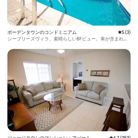
ボーデンタウンのコンドミニアム
レビュー
5 (3)
シーブリーズヴィラ、素晴らしいBFビュー。車が含まれて
います！
ジョージタウンのマンション・アパート
レビュー353
4.7 (353)