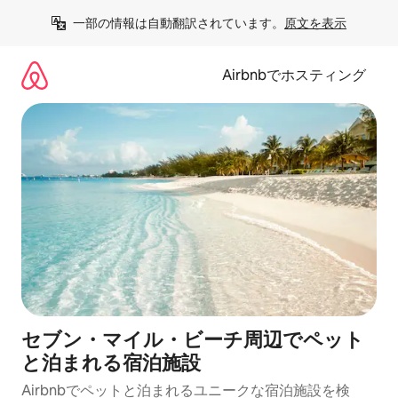
コ
一部の情報は自動翻訳されています。
原文を表示
ン
テ
ン
Airbnbでホスティング
ツ
に
ス
キ
ッ
プ
セブン・マイル・ビーチ周辺でペット
と泊まれる宿泊施設
Airbnbでペットと泊まれるユニークな宿泊施設を検