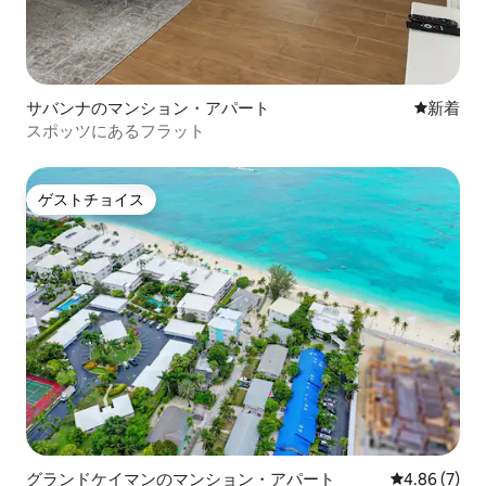
サバンナのマンション・アパート
新しい宿
新着
スポッツにあるフラット
ゲストチョイス
ゲストチョイス
グランドケイマンのマンション・アパート
レビュー7件
4.86 (7)