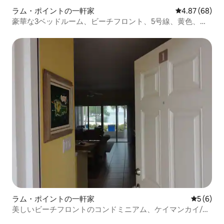
ラム・ポイントの一軒家
レビュー68件
4.87 (68)
豪華な3ベッドルーム、ビーチフロント、5号線、黄色、絶
景
ラム・ポイントの一軒家
レビュー
5 (6)
美しいビーチフロントのコンドミニアム、ケイマンカイ/ラ
ムポイント