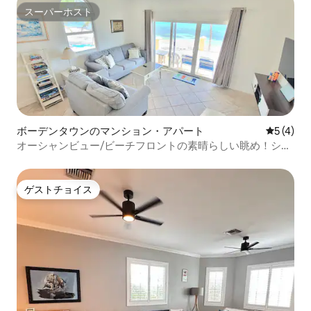
スーパーホスト
スーパーホスト
ボーデンタウンのマンション・アパート
レビュー
5 (4)
オーシャンビュー/ビーチフロントの素晴らしい眺め！シー
ブリーズヴィラ
ゲストチョイス
ゲストチョイス