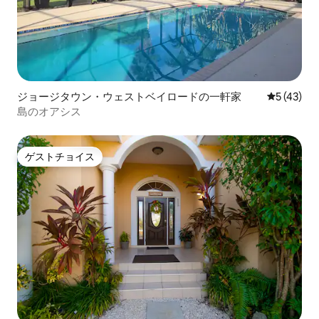
ジョージタウン・ウェストベイロードの一軒家
レビュー4
5 (43)
島のオアシス
ゲストチョイス
ゲストチョイス