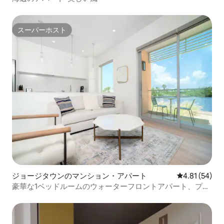
スーパーホスト
スーパーホスト
ジョージタウンのマンション・アパート
レビュー54件
4.81 (54)
豪華な1ベッドルームのウォーターフロントアパート、プー
ル、ジャグジー、ジム付き