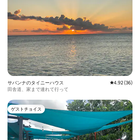
サバンナのタイニーハウス
レビュー36件
4.92 (36)
田舎道、家まで連れて行って
ゲストチョイス
ゲストチョイス