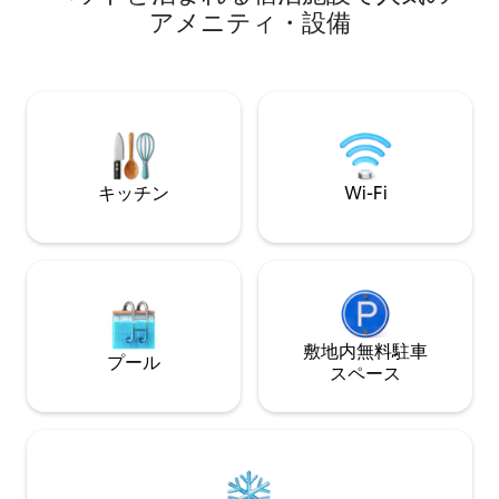
プル、ひとり旅、
ットのいくつかから近く、中心部に位置
ア⁠メ⁠ニ⁠テ⁠ィ・設⁠備
適です。地元のシ
しています。ちょっと足を伸ばすだけで
近いこのスタイリ
行けるスミス・コーブでは、さっと泳い
陽、海、静けさを
だり、美しい夕日をお楽しみいただけま
最適です。
す。Nim's Retreatでは、引き出し式のク
イーンサイズ・ソファベッドを使用する
ことで、最大6名様まで快適にお過ごしい
ただけます。本宿泊施設の各部屋には
SONOが設置されています。VRBOには掲
キッチン
Wi-Fi
載されていません
敷地内無料駐⁠車
プール
ス⁠ペ⁠ー⁠ス