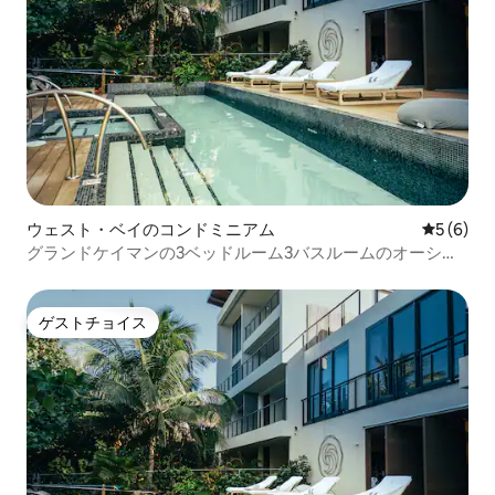
ウェスト・ベイのコンドミニアム
レビュー
5 (6)
グランドケイマンの3ベッドルーム3バスルームのオーシャ
ンビューペントハウス
ゲストチョイス
ゲストチョイス