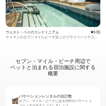
ウェスト・ベイのコンドミニアム
レビュー
5 (5)
ケイマンのセブンマイルビーチ近くのプライベートゲスト
ハウス
セブン・マイル・ビーチ周⁠辺⁠で
ペ⁠ッ⁠ト⁠と泊⁠ま⁠れ⁠る宿⁠泊⁠施⁠設⁠に関⁠す⁠る
概⁠要
バケーションレ⁠ン⁠タ⁠ル⁠の合⁠計⁠数
セブン・マイル・ビーチにある10件のバケーショ
ンレンタルをチェックしましょう