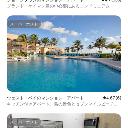
グランド・ケイマン島の中心部にあるコンドミニアム
スーパーホスト
スーパーホスト
ウェスト・ベイのマンション・アパート
レビュー6件
4.67 (6)
キッチン付きアパート、島の景色とセブンマイルビーチ近
く
スーパーホスト
スーパーホスト