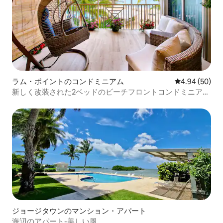
ラム・ポイントのコンドミニアム
レビュー50件
4.94 (50)
新しく改装された2ベッドのビーチフロントコンドミニア
ム、プール＋ホット
ジョージタウンのマンション・アパート
海辺のアパート-美しい風