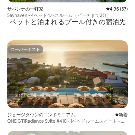
サバンナの一軒家
レビュー57件
4.96 (57)
Savhaven - 4ベッド4バスルーム（ビーチまで2分）
ペットと泊まれるプール付きの宿泊先
スーパーホスト
スーパーホスト
ジョージタウンのコンドミニアム
新しい宿
新着
ONE GT|Radiance Suite #410 - 1ベッドルームスイート - ジ
ョージタウン