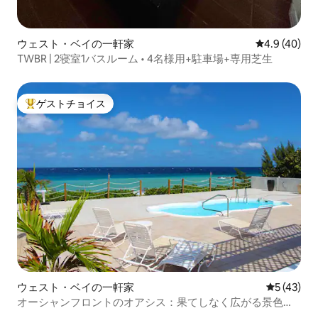
ウェスト・ベイの一軒家
レビュー40
4.9 (40)
TWBR | 2寝室1バスルーム • 4名様用+駐車場+専用芝生
ゲストチョイス
大好評のゲストチョイスです。
ウェスト・ベイの一軒家
レビュー4
5 (43)
オーシャンフロントのオアシス：果てしなく広がる景色、
プール、コテージ