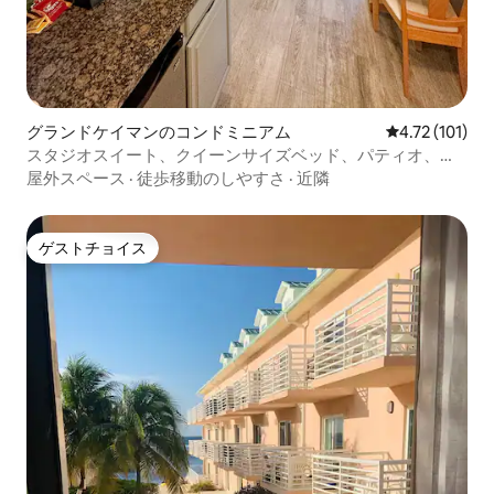
グランドケイマンのコンドミニアム
レビュー101
4.72 (101)
スタジオスイート、クイーンサイズベッド、パティオ、簡
易キッチン
屋外スペース
·
徒歩移動のしやすさ
·
近隣
ゲストチョイス
ゲストチョイス