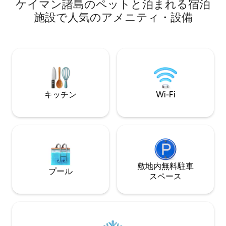
ットのいくつかから近く、中心部に位置
ケイマン諸島のペットと泊まれる宿泊
オ、プール、無料
しています。ちょっと足を伸ばすだけで
ます。グランドハ
施設で人気のアメニティ・設備
行けるスミス・コーブでは、さっと泳い
です。グランドハ
だり、美しい夕日をお楽しみいただけま
ーバーウォークがす
す。Nim's Retreatでは、引き出し式のク
イマン諸島の魅力
イーンサイズ・ソファベッドを使用する
むのに最適です。
ことで、最大6名様まで快適にお過ごしい
ただけます。本宿泊施設の各部屋には
SONOが設置されています。VRBOには掲
載されていません
キッチン
Wi-Fi
敷地内無料駐⁠車
プール
ス⁠ペ⁠ー⁠ス