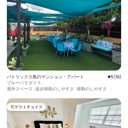
パトリックス島のマンション・アパート
レビュー1
5 (16)
ブルーパラダイス
屋外スペース
·
徒歩移動のしやすさ
·
移動のしやすさ
ゲストチョイス
大好評のゲストチョイスです。