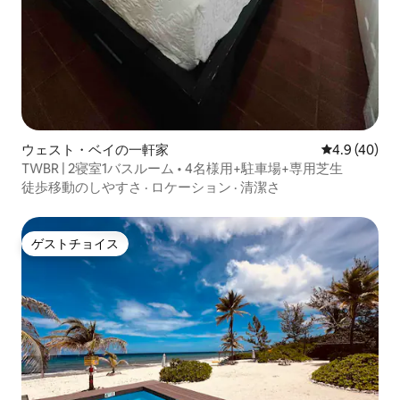
ウェスト・ベイの一軒家
レビュー40
4.9 (40)
TWBR | 2寝室1バスルーム • 4名様用+駐車場+専用芝生
徒歩移動のしやすさ
·
ロケーション
·
清潔さ
ゲストチョイス
ゲストチョイス