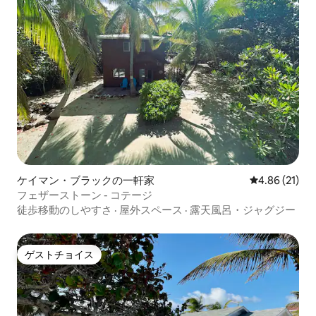
ケイマン・ブラックの一軒家
レビュー21件
4.86 (21)
フェザーストーン - コテージ
徒歩移動のしやすさ
·
屋外スペース
·
露天風呂・ジャグジー
ゲストチョイス
ゲストチョイス