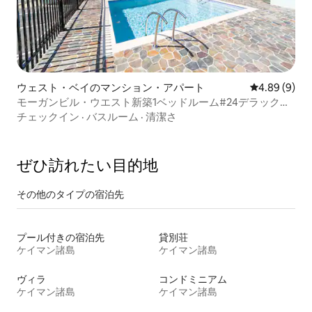
ウェスト・ベイのマンション・アパート
レビュー9件
4.89 (9)
モーガンビル・ウエスト新築1ベッドルーム#24デラックス
アパート
チェックイン
·
バスルーム
·
清潔さ
ぜひ訪⁠れ⁠た⁠い目⁠的⁠地
その他のタ⁠イ⁠プ⁠の宿⁠泊⁠先
プール付きの宿泊先
貸別荘
ケイマン諸島
ケイマン諸島
ヴィラ
コンドミニアム
ケイマン諸島
ケイマン諸島