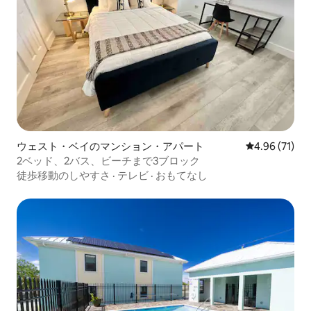
ウェスト・ベイのマンション・アパート
レビュー71件
4.96 (71)
2ベッド、2バス、ビーチまで3ブロック
徒歩移動のしやすさ
·
テレビ
·
おもてなし