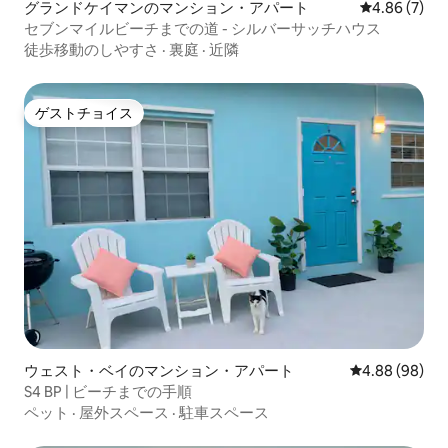
グランドケイマンのマンション・アパート
レビュー7件
4.86 (7)
セブンマイルビーチまでの道 - シルバーサッチハウス
徒歩移動のしやすさ
·
裏庭
·
近隣
ゲストチョイス
ゲストチョイス
ウェスト・ベイのマンション・アパート
レビュー98件
4.88 (98)
S4 BP | ビーチまでの手順
ペット
·
屋外スペース
·
駐車スペース