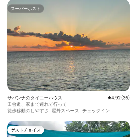
スーパーホスト
スーパーホスト
サバンナのタイニーハウス
レビュー36件
4.92 (36)
田舎道、家まで連れて行って
徒歩移動のしやすさ
·
屋外スペース
·
チェックイン
ゲストチョイス
ゲストチョイス