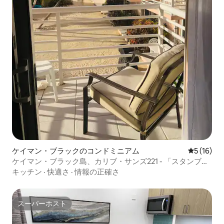
ケイマン・ブラックのコンドミニアム
レビュー1
5 (16)
ケイマン・ブラック島、カリブ・サンズ221 - 「スタンブ
ル・イン」
キッチン
·
快適さ
·
情報の正確さ
スーパーホスト
スーパーホスト