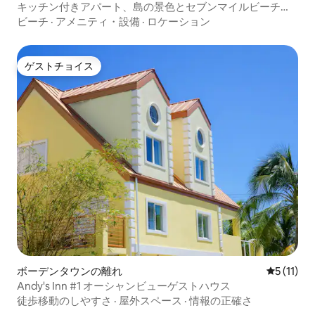
キッチン付きアパート、島の景色とセブンマイルビーチ近
く
ビーチ
·
アメニティ・設備
·
ロケーション
ゲストチョイス
ゲストチョイス
ボーデンタウンの離れ
レビュー1
5 (11)
Andy's Inn #1 オーシャンビューゲストハウス
徒歩移動のしやすさ
·
屋外スペース
·
情報の正確さ