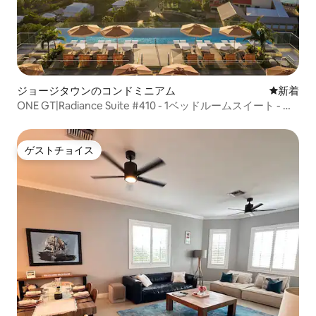
ジョージタウンのコンドミニアム
新しい宿
新着
ONE GT|Radiance Suite #410 - 1ベッドルームスイート - ジ
ョージタウン
ゲストチョイス
ゲストチョイス