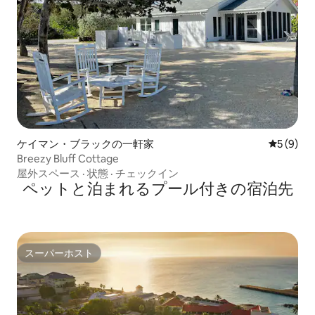
ケイマン・ブラックの一軒家
レビュー
5 (9)
Breezy Bluff Cottage
屋外スペース
·
状態
·
チェックイン
ペットと泊まれるプール付きの宿泊先
スーパーホスト
スーパーホスト