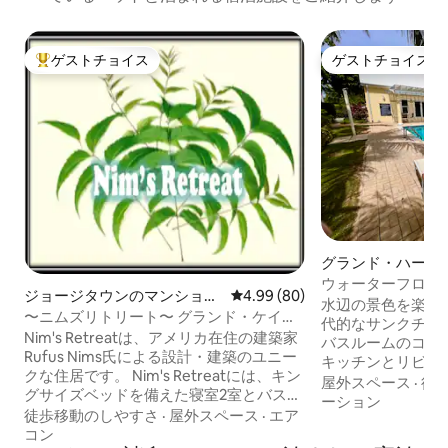
ゲストチョイス
ゲストチョイス
大好評のゲストチョイスです。
ゲストチョイス
グランド・ハーバ
ドミニアム
ウォーターフロン
ジョージタウンのマンショ
レビュー80件、5つ星中4.99
4.99 (80)
ングスイート｜プ
水辺の景色を楽し
ン・アパート
〜ニムズリトリート〜 グランド・ケイマ
代的なサンクチュア
ンBWI
Nim's Retreatは、アメリカ在住の建築家
バスルームのコン
Rufus Nims氏による設計・建築のユニー
キッチンとリビン
クな住居です。 Nim's Retreatには、キン
のアメニティ（Wi
屋外スペース
·
徒
グサイズベッドを備えた寝室2室とバスル
Apple TV、Netfli
ーション
ーム2室があります。グランド・ケイマン
徒歩移動のしやすさ
·
屋外スペース
·
エア
機、セントラルエ
島の最高のレストランやダイビングスポ
コン
イロン台、洗濯機