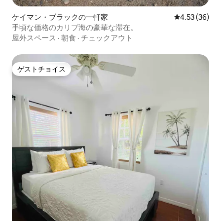
ケイマン・ブラックの一軒家
レビュー36件
4.53 (36)
手頃な価格のカリブ海の豪華な滞在。
屋外スペース
·
朝食
·
チェックアウト
ゲストチョイス
ゲストチョイス