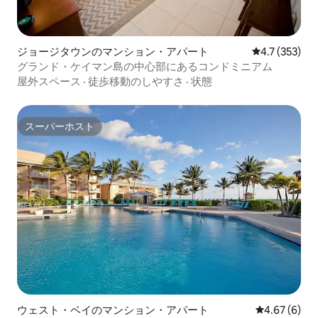
ジョージタウンのマンション・アパート
レビュー353
4.7 (353)
グランド・ケイマン島の中心部にあるコンドミニアム
屋外スペース
·
徒歩移動のしやすさ
·
状態
スーパーホスト
スーパーホスト
ウェスト・ベイのマンション・アパート
レビュー6件
4.67 (6)