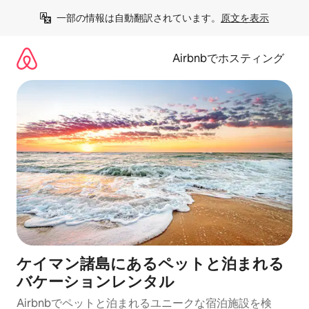
コ
一部の情報は自動翻訳されています。
原文を表示
ン
テ
ン
Airbnbでホスティング
ツ
に
ス
キ
ッ
プ
ケイマン諸島にあるペットと泊まれる
バケーションレンタル
Airbnbでペットと泊まれるユニークな宿泊施設を検