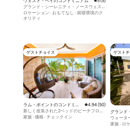
ウェスト・ベイのコンドミニアム
レビュー5件、5
5 (5)
グランド・シーレニティ・ノースウェス
ト・ポイント
ロケーション
·
おもてなし
·
就寝環境のク
オリティ
ゲストチョイス
ゲストチ
ゲストチョイス
ゲストチ
ラム・ポイントのコンドミニ
レビュー50件、5つ星中
4.94 (50)
アム
新しく改装された2ベッドのビーチフロン
グランド
トコンドミニアム、プール＋ホット
家族
·
価格
·
チェックイン
ミニアム
ウォータ
ングスイ
家族
·
ロ