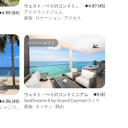
ウェスト・ベイのコンドミニ
レビュー45件、5つ星
4.87 (45)
アム
アイスランドジェム
レビュー84件、5つ星中4.99つ星の平均評価
4.99 (84)
家族
·
ロケーション
·
アクセス
）
スーパーホスト
スーパーホスト
ウェスト・ベイのコンドミニアム
レビュー4件、5
5 (4)
SeaDreams 6 by Grand Caymanヴィラ
レビュー49件、5つ星中4.96つ星の平均評価
4.96 (49)
家族
·
キッチン
·
眺め
ーシャンフ