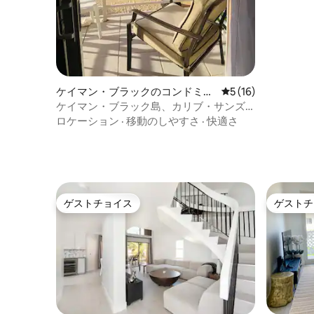
ケイマン・ブラックのコンドミニ
レビュー16件、5
5 (16)
アム
ケイマン・ブラック島、カリブ・サンズ
221 - 「スタンブル・イン」
ロケーション
·
移動のしやすさ
·
快適さ
ゲストチョイス
ゲストチ
ゲストチョイス
ゲストチ