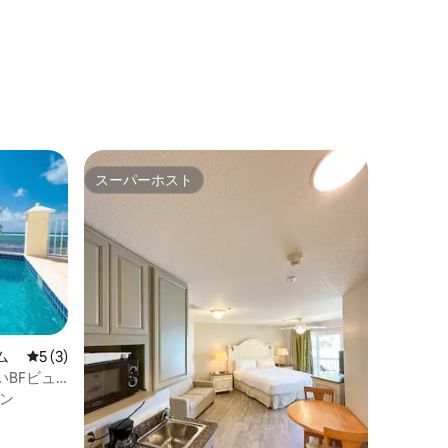
スーパーホスト
スーパーホスト
ム
レビュー3件、5つ星中5つ星の平均評価
5 (3)
BFビュ
ン