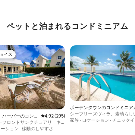
つ星中5つ星の平均評価
ペットと泊まれるコンドミニアム
ョイス
ョイス
ボーデンタウンのコンドミニア
4.94つ星の平均評価
シーブリーズヴィラ、素晴らしい
・ハーバーのコンド
レビュー295件、5つ星中4.92つ星の平均評価
4.92 (295)
ー。車が含まれています！
家族
·
ロケーション
·
チェックイ
ーフロントサンクチュアリ｜キ
ート｜プール+ポーチ
ケーション
·
移動のしやすさ