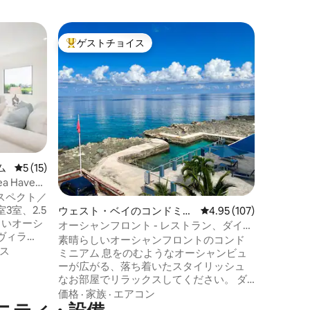
ウェスト
ゲストチョイス
ゲスト
大好評のゲストチョイスです。
ゲスト
アム
セブンマ
のデザイ
セブンマ
ンであり
みくださ
チへのア
を眺めな
家族
·
ロ
高のシュ
ストラン
マイルビー
ム
レビュー15件、5つ星中5つ星の平均評価
5 (15)
のビーチ
Haven
ガーデン
、プロスペクト／
った居心
室、2.5
作りまし
ウェスト・ベイのコンドミニ
レビュー107件、5つ星
4.95 (107)
しいオーシ
Beach 
アム
オーシャンフロント - レストラン、ダイビ
ヴィラ
だけるこ
ング、シュノーケリング
素晴らしいオーシャンフロントのコンド
の景色が
ス
ミニアム 息をのむようなオーシャンビュ
ーが広がる、落ち着いたスタイリッシュ
は、静か
なお部屋でリラックスしてください。 ダ
宅地にあ
イビングやシュノーケリングができる天
価格
·
家族
·
エアコン
かく歓迎
然の海の入り江のプールと、島で最高の