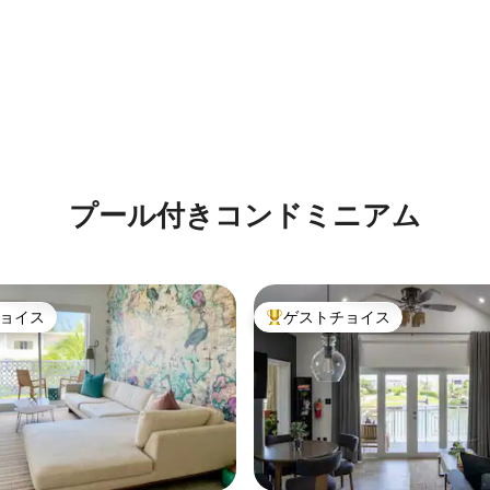
つ星中5つ星の平均評価
プール付きコンドミニアム
ョイス
ゲストチョイス
ョイス
大好評のゲストチョイスです。