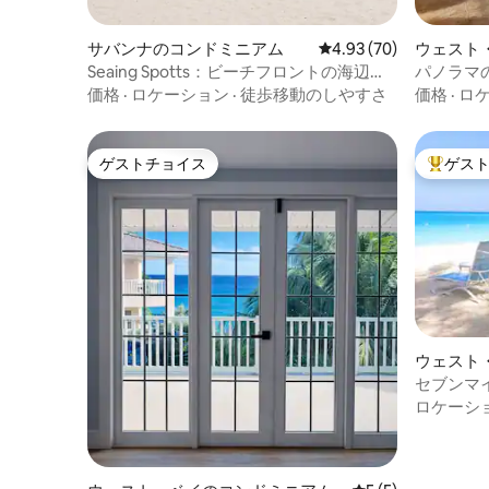
サバンナのコンドミニアム
レビュー70件、5つ星中
4.93 (70)
ウェスト
アム
Seaing Spotts：ビーチフロントの海辺の
パノラマ
静養所！ケイマン
ーケリン
価格
·
ロケーション
·
徒歩移動のしやすさ
価格
·
ロ
ゲストチョイス
ゲス
ゲストチョイス
大好評の
ウェスト
アム
セブンマ
ロケーシ