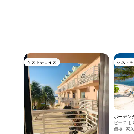
ゲストチョイス
ゲストチ
ゲストチョイス
ゲストチ
ボーデン
アム
ビーチまで
のコンド
価格
·
家