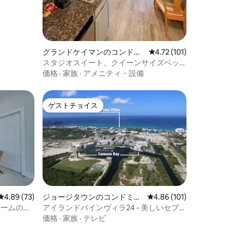
グランドケイマンのコンドミ
レビュー101件、5つ星
4.72 (101)
ニアム
スタジオスイート、クイーンサイズベッ
ド、パティオ、簡易キッチン
価格
·
家族
·
アメニティ・設備
ゲストチョイス
ゲストチョイス
レビュー73件、5つ星中4.89つ星の平均評価
4.89 (73)
ジョージタウンのコンドミニ
レビュー101件、5つ星
4.86 (101)
アム
ルームのア
アイランドパインヴィラ24 - 美しいセブン
ベキュー
マイルビーチにあります！
価格
·
家族
·
テレビ