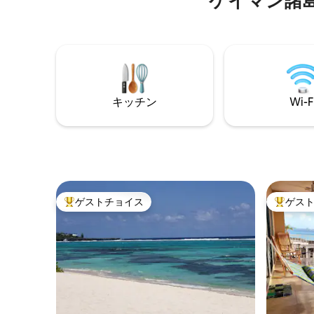
ケイマン諸
ダイビング、パドルボードがすべて利用
マーケッ
可能です。 5つ星レビューのみで期待を超
ン、アウ
える新しいリスティング！ このレンタル
か数分で行
ではパドルボードを2枚ご用意しておりま
クゼーシ
す。
提供しま
クゼーシ
コンドミ
完璧で忘
キッチン
Wi-F
ゲストチョイス
ゲス
大好評のゲストチョイスです。
大好評の