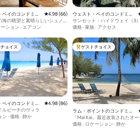
4.93つ星の平均評価
・ベイのコンドミニ
レビュー66件、5つ星中4.98つ星の平均評価
4.98 (66)
ウェスト・ベイのコンドミニ
アム
の海の眺望と素晴らしいシュノ
サンセット・ハイドウェイ（3
グ
ケーション
·
エアコン
価格
·
家族
·
アクセス
トチョイス
ゲストチョイス
ゲストチョイスです。
大好評のゲストチョイスです。
・ベイのコンドミニ
レビュー86件、5つ星中4.98つ星の平均評価
4.98 (86)
イルビーチのヴィラ
ラム・ポイントのコンドミニ
ョン
·
価格
·
静か
アム
「Mai Kai」最近改装されたオ
ロントのコンドミニアム
価格
·
ロケーション
·
静か