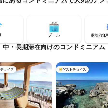
島にあるコンドミニアムで人気のアメ
される雰囲気が融合しています。 ドッ
ト、幅広いダイニングオプショ
へのアクセス、プール、島のビ
トドアアクティビティまでわず
トラクションへの便利なアクセ
けるBlissfulは、利便性、リラ
た、静かで水に面したケイマン
ョン、価値の見事なブレンドを
的な場所をお探しの最大6名様
す。 冒険に来たとしても、リラ
す。
ョンに来たとしても、私たちの
ニアムはグランドケイマンでの
れられない滞在を提供します。
i
プール
敷地内無料駐
中・長期滞在向けのコンドミニアム
トチョイス
ゲストチョイス
ゲストチョイスです。
大好評のゲストチョイスです。