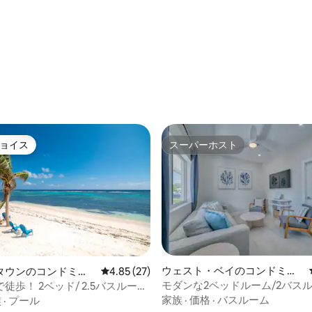
ョイス
スーパーホスト
ョイス
スーパーホスト
ウェスト・ベイのコンドミニ
タウンのコンドミニ
レビュー27件、5つ星中4.85つ星の平均評価
4.85 (27)
アム
モダンな2ベッドルーム/2バス
徒歩！ 2ベッド/ 2.5バスルーム
パート、ビーチ、プール、バー
ミニアム
家族
·
価格
·
バスルーム
族
·
プール
グリルまで徒歩