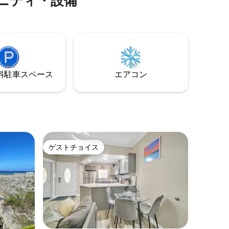
ニティ・設備
ク
ハウスリーフのひとつがあります。サン
ーチやア
ゴ礁は海洋保護区にあり、ウミガメ、小
スを備え
さな海洋生物、ブダイ、エイが豊富に生
の隠れ家
息しています。 フルサービスのダイビン
に最適で
グショップ「Divetech」は敷地内にあ
り、便利です。海岸ダイビングとボート
ダイビングを提供しています。 敷地内に
⁠車ス⁠ペ⁠ー⁠ス
エアコン
は「Vivo」レストランもあります。
ゲストチョイス
ゲストチョイス