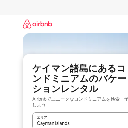
コ
ン
テ
ン
ツ
に
ス
キ
ッ
プ
ケイマン諸島にあるコ
ンドミニアムのバケー
ションレンタル
Airbnbでユニークなコンドミニアムを検索・
しよう
エリア
検索結果が表示されたら、上下の矢印キーを使っ