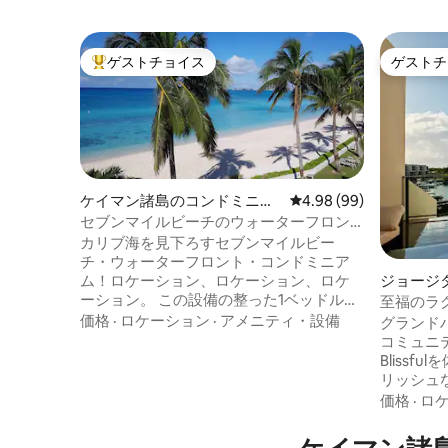
ゲストチョイス
ゲストチ
大好評のゲストチョイスです。
ゲストチ
ケイマン諸島のコンドミニア
レビュー99件、5つ星中
4.98 (99)
ム
セブンマイルビーチのウォーターフロン
トにある1ベッドのコンドミニアム。隠れ
カリブ海を見下ろすセブンマイルビー
た名所です！
チ・ウォーターフロント・コンドミニア
ジョージ
ム！ロケーション、ロケーション、ロケ
アム
ーション。 この設備の整った1ベッドルー
至福のラ
ムのコンドミニアムに滞在することは、
ントヴィ
価格
·
ロケーション
·
アメニティ・設備
グランド
決して忘れることのできない休暇になる
コミュニ
でしょう。 ご家族やご友人とこの体験を
Bliss
共有することを選択された場合は、快適
リッシュ
なソファベッドをご利用いただけます。
ムは、モ
価格
·
ロ
この場所からは、サンラウンジャーでの
ったキッ
んびり、シュノーケリング、スキューバ
シャンビ