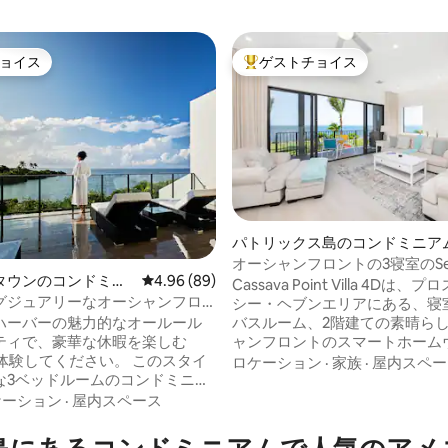
ョイス
ゲストチョイス
ョイス
大好評のゲストチョイスです。
4.98つ星の平均評価
パトリックス島のコンドミニア
オーシャンフロントの3寝室のSea 
タウンのコンドミニ
レビュー89件、5つ星中4.96つ星の平均評価
4.96 (89)
– Cassava Point Villa 4D
Cassava Point Villa 4Dは
グジュアリーなオーシャンフロ
シー・ヘブンエリアにある、寝室3
ラ、グランドハーバー
バスルーム、2階建ての素晴ら
ハーバーの魅力的なオールール
ャンフロントのスマートホーム
ティで、豪華な休暇を楽しむ
で、広大なウォーターフロント
fulを体験してください。 このスタイ
ロケーション
·
家族
·
屋内スペー
見渡せます。 穏やかなノースサウンドと
な3ベッドルームのコンドミニア
周辺の水路を見渡せるこの場所
ダンな快適さを誇り、設備の整
ケーション
·
屋内スペース
で家族連れに適した袋小路の住
チン、プール、素晴らしいオー
り、高級感のある仕上がりと温
ューを備えています。 スーパー