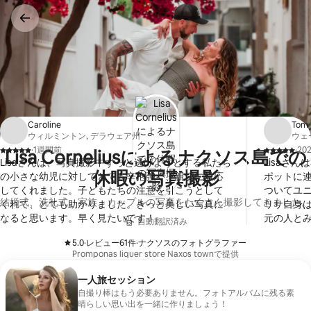
コ
ン
テ
ン
ツ
に
ス
キッ
プ
Caroline
Tom
ウィルミントン, デラウェア州
ウェ
·
1週間前
·
20
Lisa Corneliusによるナクソス島での
、
、
Lisaさんは、写真撮影中ずっと逃げようとする私たち
Lisaさ
休暇の写真撮影
の小さな幼児に対してとても辛抱強く、親切に対応
ポットに
してくれました。子どもたちの注意を引こうとして
ついてユ
結婚式、洗礼式、家族、カップルの写真をたくさん撮影してきました。
くれて、とても助かりました。きっと美しい写真に
リサ自身
なると思います。早く見たいです！
元の人と
自動翻訳済み
ので、島
5.0
·
レビュー61件
·
ナクソスのフォトグラファー
れました。
、
、
Promponas liquer store Naxos townで提供
さんはそ
ロである
一人旅セッション
く、楽し
自撮り棒はもう必要ありません。フォトアルバムに残る素
の完璧なサ
晴らしい思い出を一緒に作りましょう！