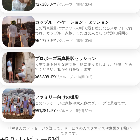
りがとう
¥27,385 JPY
グループ1組あたり¥27,385 JPYです。
、
/グループ
·
1時間 30分
カップル・バケーション・セッション
この写真撮影はナクソスの町で最も絵になるスポットで行
われ、カップル、家族、または友人として特別な瞬間を一
緒に捉えます。
¥54,770 JPY
グループ1組あたり¥54,770 JPYです。
、
/グループ
·
1時間 30分
プロポーズ写真撮影セッション
人生で最も特別な瞬間を一緒に創りましょう。想像してみ
てください。私がそれを捉えます！
¥63,898 JPY
グループ1組あたり¥63,898 JPYです。
、
/グループ
·
1時間 30分
ファミリー向けの撮影
このパッケージは家族や大人数のグループに最適です。
¥91,284 JPY
グループ1組あたり¥91,284 JPYです。
、
/グループ
·
1時間 30分
Lisaさんにメッセージを送って、サ⁠ー⁠ビ⁠スのカ⁠ス⁠タ⁠マ⁠イ⁠ズや変⁠更をお⁠願⁠い
で⁠き⁠ま⁠す⁠。
5.0
·
レビュー61件
全61件のレビューに基づき、5つ星評価で5.0と評価されています