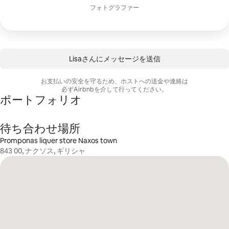
フォトグラファー
Lisaさんにメ⁠ッ⁠セ⁠ー⁠ジを送⁠信
お支払いの安⁠全を守⁠る⁠た⁠め⁠、ホ⁠ス⁠ト⁠へ⁠の送⁠金⁠や連⁠絡⁠は
必⁠ずAirbnb⁠を介⁠し⁠て行⁠っ⁠てく⁠だ⁠さ⁠い⁠。
ポートフォリオ
待ち合わせ場所
Promponas liquer store Naxos town
843 00, ナクソス, ギリシャ