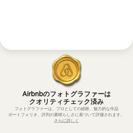
Airbnbのフォトグラファーは
ク⁠オ⁠リ⁠テ⁠ィ⁠チ⁠ェ⁠ッ⁠ク⁠済⁠み
フォトグラファーは、プロとしての経験、魅⁠力⁠的⁠な作⁠品
ポ⁠ー⁠ト⁠フ⁠ォ⁠リ⁠オ⁠、評⁠判の素⁠晴⁠ら⁠し⁠さ⁠に基⁠づ⁠い⁠て評⁠価⁠さ⁠れ⁠ま⁠す⁠。
さらに詳しく