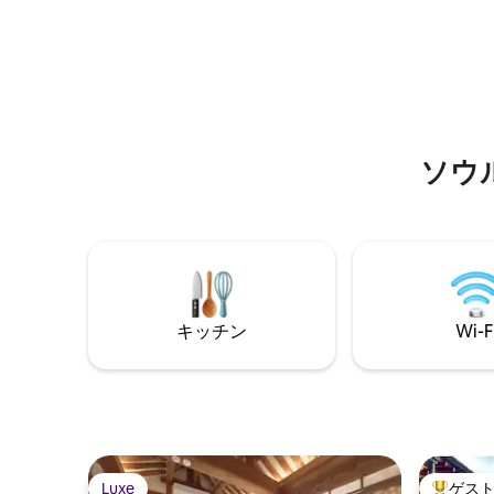
感じられ
ービス、屋外テーブルと椅子が用意され
す 暖炉のある豪華なリビングルームで
ています。 ❇️こちらはプライベートな韓
は、ビー
屋体験の宿泊施設で、ブライダルシャワ
できます
ー、小さな集まり、クラブ会、小さな1歳
プレミア
の誕生日パーティー、その他のイベント
が備わっ
やパーティーを開くことができます。市
レストラ
内では見つけることができない庭を自由
から少し
に使用できます。 ❇️1939年に建てられた
ソウ
ミアム宿泊施設 12年連
韓屋を改装し、伝統的な外観とモダンな
トが運営
インテリアを楽しむことができます。 庭
サービス
が❇️あり、韓屋は木造建築なので毎週消毒
ています。 4泊以上のお客様には無
をしていますが、虫が現れることはごく
港送迎サ
稀です。（非常に敏感な方は、慎重にご
上のお客
予約ください。）
スを提供
キッチン
Wi-F
Luxe
ゲス