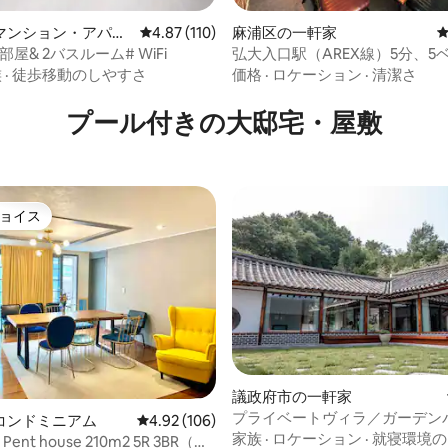
中4.85つ星の平均評価
マンション・アパー
レビュー110件、5つ星中4.87つ星の平均評価
4.87 (110)
麻浦区の一軒家
部屋& 2バスルーム# WiFi
弘大入口駅（AREX線）5分、5
ム、4バスルーム
族
·
徒歩移動のしやすさ
価格
·
ロケーション
·
清潔さ
プール付きの大邸宅・屋敷
ョイス
ョイス
議政府市の一軒家
4.85つ星の平均評価
プライベートヴィラ／ガーデン
コンドミニアム
レビュー106件、5つ星中4.92つ星の平均評価
4.92 (106)
ュー、サウナ、ジャグジー（プ
家族
·
ロケーション
·
就寝環境の
t Pent house 210m2 5R 3BR（ま