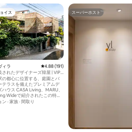
ョイス
スーパーホスト
ョイス
スーパーホスト
中4.86つ星の平均評価
ヴィラ
レビュー191件、5つ星中4.88つ星の平均評価
4.88 (191)
されたデザイナーズ韓屋 | VIP
ンシェルジュ
駅の都心に位置する、庭園とバ
ーテラスを備えたプレミアムデ
Living、MARU、
rning Wideで紹介されたこの特別
イタリアのデザインスタジオ
ョン
·
家族
·
間取り
icoのデザイナー、シモーネ・カレー
コ・ブルーノが韓国の伝統的な
造と文化を現代的に再解釈して
 つる植物に囲まれた
ウルの中心部でも四季の自然を