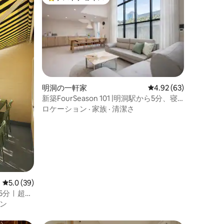
大好評のゲストチョイスです。
行後の快
す。都心
気を同時
宿泊先で
です。
明洞の一軒家
レビュー63件、5つ星
4.92 (63)
新築FourSeason 101 |明洞駅から5分、寝
室5室、バスルーム3室の大型宿泊施設、
ロケーション
·
家族
·
清潔さ
最大10名様まで
レビュー39件、5つ星中5.0つ星の平均評価
5.0 (39)
5分ㅣ超大
ラスㅣ5室
ン
家族ㅣソウ