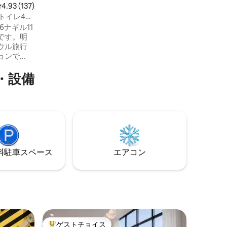
（Sarangchae/Detached House）、ムン
ョッピン
レビュー137件、5つ星中4.93つ星の平均評価
4.93 (137)
ガンチェ（Annex）に分かれています。
ート鑑賞
トイレ4
ゲストは、本館（Main House）と別館
施設とし
都心の眺
6ナギル11
（Annex）を専用でご利用いただけま
です。明
す。 ホストは独立した建物である サラン
ウル旅行
チェ（Detached House）に居住し、朝食
ョンで
の提供など必要なサービスを直接お手伝
ば、さま
いします。 東村在では、伝統的な韓屋の
・設備
。日中は
静かな美しさと穏やかな雰囲気をゆった
市場を散
りとお楽しみください。 ありがとうござ
Nソウルタ
います。 ※ 東村在は、セーフステイキャ
きます。
ンペーンに参加している合法的な宿泊施
泊いただ
設です。
、寝室4
ルーム4室
人旅行、
⁠車ス⁠ペ⁠ー⁠ス
エアコン
、すっき
的な設備
。周辺に
ニ、ショ
スポット
にも最適
でありな
静かに休
ゲストチョイス