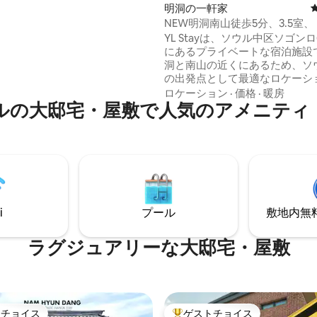
る都会の癒し空間を体験できま
明洞の一軒家
NEW明洞南山徒歩5分、3.5室、
ムプロジェクターで映画を鑑賞
室、ルーフトップからの南山と
YL Stayは、ソウル中区ソゴンロ
。 寝室には5つ星ホテルレベルの
望、最大10名
にあるプライベートな宿泊施設
ムグースダウン寝具（95%以上）
洞と南山の近くにあるため、ソ
ています 洞察力のあるカフェ、
の出発点として最適なロケーシ
ン、ギャラリーに近いが、混雑
す。明洞駅と会賢駅を利用すれ
ロケーション
·
価格
·
暖房
離れた静かな住宅街にあるプレ
ルの大邸宅・屋敷で人気のアメニティ
ざまな場所への移動が便利です
続でスーパーホス
明洞のショッピング街や南大門
する宿泊先で、清潔さ、管理、
策し、夜は南山ケーブルカーや
において最高の満足度を維持し
ワーから夜景を楽しむことがで
料の空
宿泊施設は最大10名様までご宿
ービスを提供しています。 5泊以
ける広々とした3.5ルーム構造で
様には、無料の空港送迎サービ
室、リビング、キッチン、バス
しています。
を備えています。家族旅行、友
i
プール
敷地内無料駐
団体旅行のお客様に適しており
りとして洗練された室内と基本
で快適に過ごすことができます
ラグジュアリーな大邸宅・屋敷
はカフェ、レストラン、コンビ
ッピングスポット、主要な観光
が近く、短期滞在にも長期滞在
です。活気あふれる明洞の近く
がら、宿泊先の中では同伴者と
トチョイス
ゲストチョイス