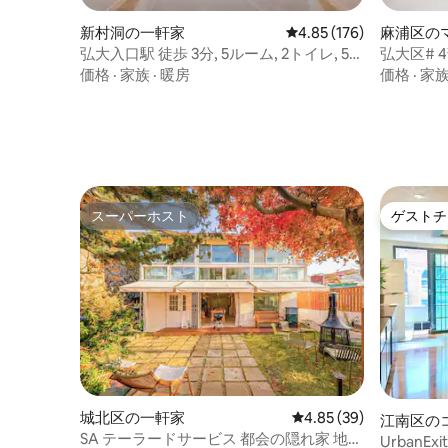
新村洞の一軒家
レビュー176件、5つ星
4.85 (176)
麻浦区の
ト
弘大入口駅 徒歩 3分, 5ルーム, 2トイレ, 5ベ
弘大区# 4
ット
価格
·
家族
·
暖房
価格
·
家
スーパーホスト
ゲストチ
スーパーホスト
ゲストチ
城北区の一軒家
レビュー39件、5つ星中
4.85 (39)
江南区の
SA テーラードサービス 都会の隠れ家 地下
UrbanExi