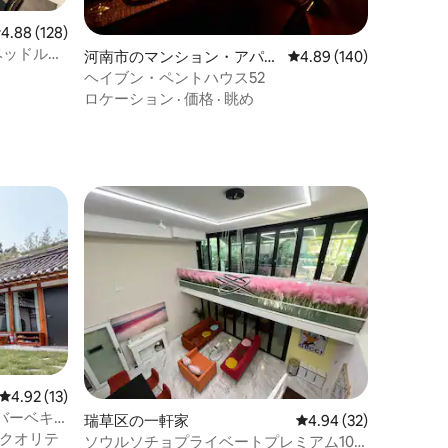
レビュー128件、5つ星中4.88つ星の平均評価
4.88 (128)
ベッドルー
河南市のマンション・アパー
レビュー140件、5つ星
4.89 (140)
ト
ヘイブン・ペントハウス52
ロケーション
·
価格
·
眺め
レビュー13件、5つ星中4.92つ星の平均評価
4.92 (13)
バーベキ
瑞草区の一軒家
レビュー32件、5つ星
4.94 (32)
ール）
クオリテ
ソウルソチョプライベートプレミアム100