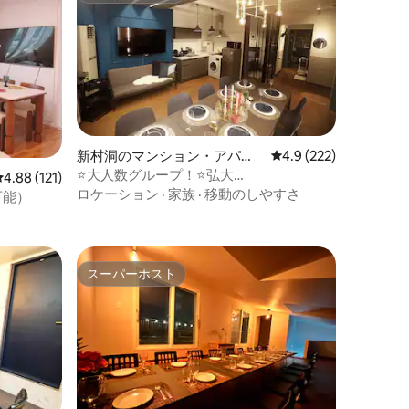
新村洞のマンション・アパー
レビュー222件、5つ
4.9 (222)
ト
⭐️大人数グループ！⭐️弘大
レビュー121件、5つ星中4.88つ星の平均評価
4.88 (121)
st.3MIN/5BR&3BT 無料ストレージ
ロケーション
·
家族
·
移動のしやすさ
可能）
スーパーホスト
スーパーホスト