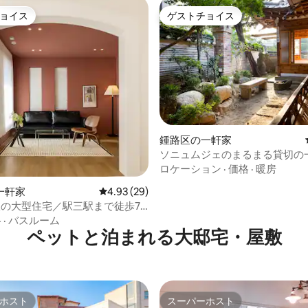
ョイス
ゲストチョイス
ョイス
ゲストチョイス
鍾路区の一軒家
中5.0つ星の平均評価
ソニュムジェのまるまる貸切の
ロケーション
·
価格
·
暖房
一軒家
レビュー29件、5つ星中4.93つ星の平均評価
4.93 (29)
室の大型住宅／駅三駅まで徒歩7
かな庭・テラス／無料駐車場／
格
·
バスルーム
／BM4
ペットと泊まれる大邸宅・屋敷
ホスト
スーパーホスト
ホスト
スーパーホスト