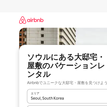
コ
ン
テ
ン
ツ
に
ス
キ
ッ
プ
ソウルにある大邸宅・
屋敷のバケーションレ
ンタル
Airbnbでユニークな大邸宅・屋敷を見つけよ
エリア
検索結果が表示されたら、上下の矢印キーを使っ