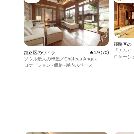
Luxe
大好評の
鍾路区の
「ナムヒ
鍾路区のヴィラ
レビュー70件、5つ星
4.9 (70)
レミアム A
ロケーシ
ソウル最大の韓屋／Château Anguk
洞鍾路
ロケーション
·
価格
·
屋内スペース