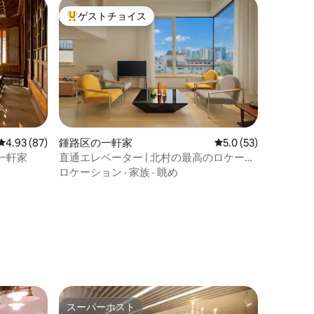
ゲストチョイス
大好評のゲストチョイスです。
レビュー87件、5つ星中4.93つ星の平均評価
4.93 (87)
鍾路区の一軒家
レビュー53件、5つ
5.0 (53)
一軒家
直通エレベーター | 北村の最高のロケーシ
ョンにある広々とした4ベッドルーム3バ
ロケーション
·
家族
·
眺め
スルーム
スーパーホスト
スーパーホスト