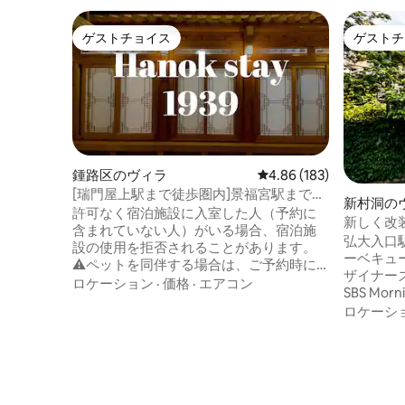
ゲストチョイス
ゲストチ
ゲストチョイス
ゲストチ
鍾路区のヴィラ
レビュー183件、5つ星
4.86 (183)
[瑞門屋上駅まで徒歩圏内]景福宮駅まで徒
新村洞の
歩5分•パーティー•宿泊施設Tongin
許可なく宿泊施設に入室した人（予約に
新しく改装
1939/Dog O, Parking O
含まれていない人）がいる場合、宿泊施
ツアーコ
弘大入口
設の使用を拒否されることがあります。
ーベキュ
⚠️ペットを同伴する場合は、ご予約時に
ザイナーズハウス CASA 
お知らせください。 家全体をご利用いた
ロケーション
·
価格
·
エアコン
SBS Mo
だけます（1回限り） 🚪5室5トイレ（バス
な家は、
ロケーシ
ルーム）付き 景福宮駅から徒歩5分の立地
Elast
❇️です。宿泊施設のガレージには車1台分
ナとマル
の駐車スペースがあります。 広々とし❇️
韓屋の構
たダイニングルーム、Wi-Fi、テレビ
設計した空間です。
（Netflix）、AI Bluetoothスピーカー、ボ
庭園、ソ
ードゲーム、パーティー用品レンタルサ