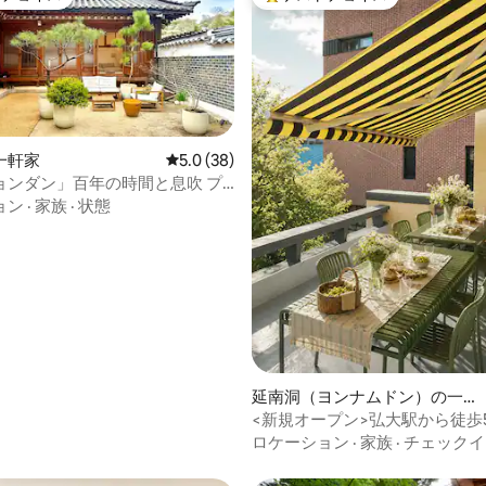
ゲストチョイスです。
大好評のゲストチョイスです。
むことができるので、ソウル旅
適な休息を望む方におすすめで
の便利さと南山の穏やかな雰囲
に感じながら滞在できる温かい
す。ソウル旅行に最適な選択肢
一軒家
レビュー38件、5つ星中5.0つ星の平均評価
5.0 (38)
ョンダン」百年の時間と息吹 プ
中4.9つ星の平均評価
uthentic 伝統的な韓屋 4R4B 明
ョン
·
家族
·
状態
延南洞（ヨンナムドン）の一軒
家
<新規オープン>弘大駅から徒歩
型プライベート一軒家ㅣ庭・テ
ロケーション
·
家族
·
チェックイ
8寝室8バスルーム2ㅣ団体＆大
ル