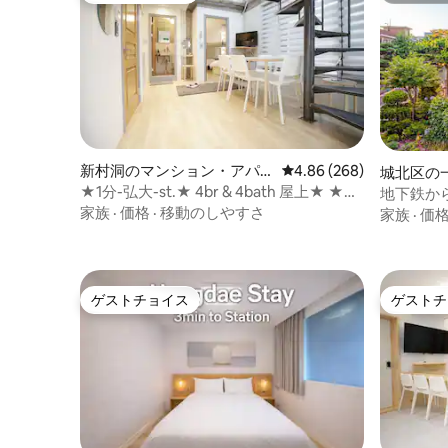
新村洞のマンション・アパ
レビュー268件、5つ星中
4.86 (268)
城北区の
ート
★1分-弘大-st.★ 4br & 4bath 屋上★ ★セ
地下鉄か
ルフバー★
スホーム
家族
·
価格
·
移動のしやすさ
家族
·
価
ゲストチョイス
ゲストチ
ゲストチョイス
ゲストチ