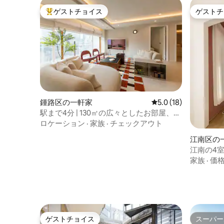
ゲストチョイス
ゲストチ
大好評のゲストチョイスです。
ゲストチ
鍾路区の一軒家
レビュー18件、5つ星
5.0 (18)
駅まで4分 | 130㎡の広々としたお部屋、エ
レベーター| 家族全員で | DDP・景福宮・
ロケーション
·
家族
·
チェックアウト
明洞・広場市場・新堂
江南区の
江南の4
分／緑豊
家族
·
価
コエックス
ゲストチョイス
スーパー
ゲストチョイス
スーパー