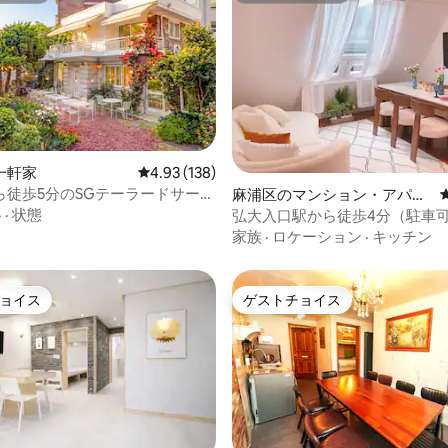
4.86つ星の平均評価
一軒家
レビュー138件、5つ星中4.93つ星の平均評価
4.93 (138)
ら徒歩5分のSGテーラードサービ
麻浦区のマンション・アパー
ト
格
·
状態
弘大入口駅から徒歩4分（駐車
家族
·
ロケーション
·
キッチン
ョイス
ゲストチョイス
ョイス
ゲストチョイス