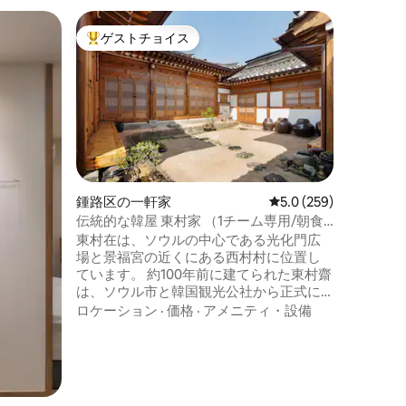
麻浦区の
ゲストチョイス
スーパ
大好評のゲストチョイスです。
スーパ
弘大駅2分
ーム、3
⭐️ソウ
大|延南
られるプ
預かり
大16名様） 弘大入口駅から徒歩2
に位置す
スルーム
ロケーシ
集まり、
ムな宿泊施設です
しい広々
鍾路区の一軒家
レビュー259件、5つ
5.0 (259)
韓屋スタ
伝統的な韓屋 東村家 （1チーム専用/朝食
さと特別
無料/駐車無料）
東村在は、ソウルの中心である光化門広
だけます。 団体向け宿泊施設で
場と景福宮の近くにある西村村に位置し
な要素で
ています。 約100年前に建てられた東村齋
便性、快
は、ソウル市と韓国観光公社から正式に
を払って
認定された伝統的な韓屋です。 東村済
スタイル
ロケーション
·
価格
·
アメニティ・設備
は、定年退職した夫婦が自宅を開放し、
お約束し
2020年10月から運営しています。 東村在
の雰囲気
は380.17m²の敷地に 1棟の建物で構成され
きます。 空港へのアクセスが便利で、ソ
ており、スペースはアンチェ
ウルの主
（Anche/Main House)、サランチェ
ールへの