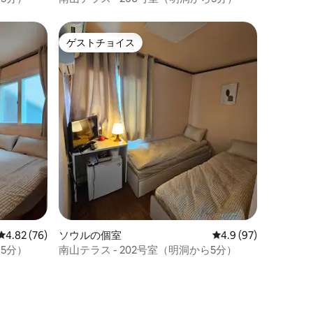
ゲストチョイス
ゲストチョイス
レビュー76件、5つ星中4.82つ星の平均評価
4.82 (76)
ソウルの個室
レビュー97件、5つ星
4.9 (97)
ら5分）
南山テラス - 202号室（明洞から5分）