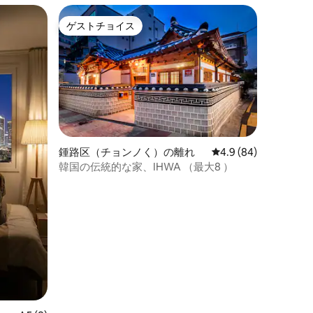
す。 こ
ゲストチョイス
ゲストチョイス
なただけ
ています。
鍾路区（チョンノく）の離れ
レビュー84件、5つ星
4.9 (84)
韓国の伝統的な家、IHWA （最大8 ）