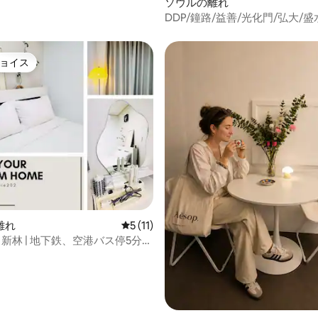
ソウルの離れ
DDP/鐘路/益善/光化門/弘大/盛
ン公園/デジタルノマド/高麗大
迎（5日3名）
ョイス
ョイス
中4.82つ星の平均評価
離れ
レビュー11件、5つ星中5つ星の平均評価
5 (11)
2・新林 | 地下鉄、空港バス停5分/
ォッシュタワー/Netflix/マッサ
エアラップ