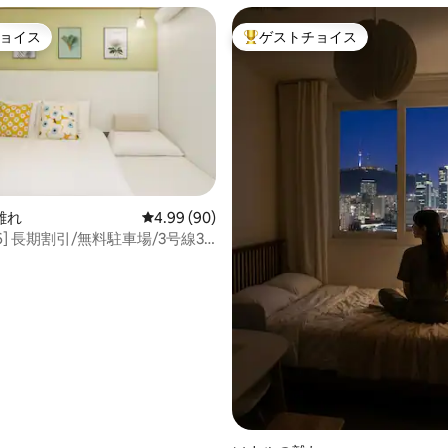
す。 エマリンという名前は フランス語で
「平和」と「豊かさ」を 意味しま
ョイス
ゲストチョイス
ョイス
大好評のゲストチョイスです。
こに滞在する間、あなたの心が 満ちて豊
かになり、 人生の旅のためのあ
の鍵を 発見されることを願っ
4.92つ星の平均評価
離れ
レビュー90件、5つ星中4.99つ星の平均評価
4.99 (90)
206] 長期割引/無料駐車場/3号線3
ス2分/弘大/城水洞/明洞/清溪