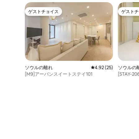
ゲストチョイス
ゲストチ
ゲストチョイス
ゲストチ
ソウルの離れ
レビュー25件、5つ星中
4.92 (25)
ソウルの
[M9]アーバンスイートステイ101
[STAY-
分、空港バ
川