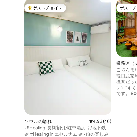
ゲストチョイス
ゲストチ
大好評のゲストチョイスです。
ゲストチ
鍾路区（
こぢんま
(PungGy
韓国式家
機関だっ
ン）"す
です。 800ｍ距離の昌慶宮（チャンギョ
ングン）
界文化遺
昌徳宮（
城郭があ
ソウルの離れ
レビュー46件、5つ星中
4.93 (46)
ンボック
•#Healing•長期割引/駐車場あり/地下鉄3
東大門（
分/空港バス2分/弘大15分/新世界•ロッテ/
🌿 #Healing in エセルナム 🌿 •旅の楽しみ
（インサ