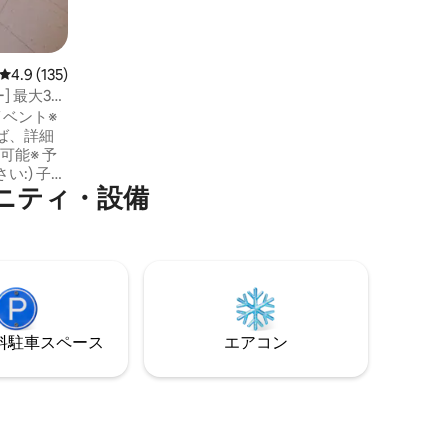
部屋があるため、ゆっくりとくつろぐこ
とができます。テラスが2つあり、日差し
が良く自然光で撮影するのにも最適で
す。 ☆ 冷蔵庫、炊飯器、IHコンロ、コー
レビュー135件、5つ星中4.9つ星の平均評価
4.9 (135)
ヒーマシン、テレビ、ビームプロジェク
] 最大3
ターなどが備わっています。 ☆ 近隣には
チェック
ベント※
北山山国立公園、韓屋村、イケア、スタ
引、マッサ
ば、詳細
ーフィールド、ロッテモールなど、北山
山のグルメレストランやカフェがたくさ
 子供
んあります。 暖かい日差しが差し込む居
ニティ・設備
心地の良い「屋上の春」で、幸せな思い
もがそう
出を作っていただければ幸いです。
いきませ
った瞬
やかに流
⁠車ス⁠ペ⁠ー⁠ス
エアコン
れば ど
時が経つ