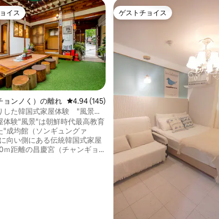
ョイス
ゲストチョイス
ョイス
ゲストチョイス
チョンノく）の離れ
レビュー145件、5つ星中4.94つ星の平均評価
4.94 (145)
りした韓国式家屋体験 "風景
eong,家全体)"
屋体験"風景"は朝鮮時代最高教育
た"成均館（ソンギュングァ
ぐに向い側にある伝統韓国式家屋
を含んで1Km以内にユネスコ世
産である宗廟（チョンミョ）と
チャンドックン）そしてソウル
って、3Km以内に景福宮（キョ
4.93つ星の平均評価
ン）、徳寿宮（トクスグン）、
トンデムン）、北村、仁寺洞
ドン）、三清洞（サムチョンド