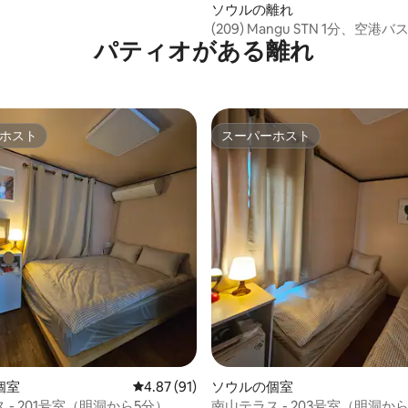
ソウルの離れ
(209) Mangu STN 1分、空港バ
パティオがある離れ
HUFS、KHU、Gamseong Stay
ホスト
スーパーホスト
ホスト
スーパーホスト
個室
レビュー91件、5つ星中4.87つ星の平均評価
4.87 (91)
ソウルの個室
 - 201号室（明洞から5分）
南山テラス - 203号室（明洞か