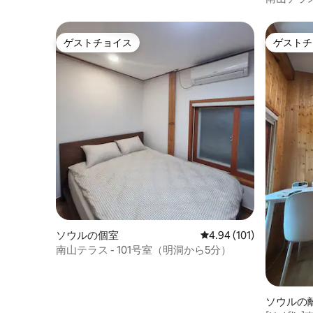
ゲストチョイス
ゲストチ
ゲストチョイス
ゲストチ
ソウルの個室
レビュー101件、5つ星
4.94 (101)
南山テラス - 101号室（明洞から5分）
ソウルの