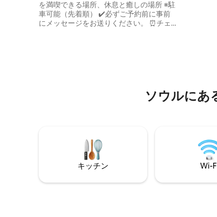
専用バスルーム
を満喫できる場所、休息と癒しの場所 ※駐
ン）、南
車可能（先着順） ✔️必ずご予約前に事前
（ハノク 
にメッセージをお送りください。 ⏰️チェ
（クァン
ックイン、チェックアウト 🔹️チェックイ
ムン）市
ン（午後5時～） 🔹️チェックアウト（午後
の距離に
12時まで） 🏡Airbnbゲストハウスのコン
を体験できます。 伝
セプトの ホテルスタイルの客室 •専用客
風景では
室、専用バスルーム •共用キッチン、共用
験できて
ランドリールーム、共用リビングルーム
村をはじ
✔️1階～2階：階段 2階からはエレベーター
す。 空港バスがあり、4号線地下鉄の駅や
ソウルにあ
があります。 ✔️CCTV設置：玄関、2階の
公共交通
リビング、 キッチン、各階の廊下、エレ
ピングや
ベーター内。 🌸ソウルの中心部🌸 🔹️ショ
（イテウ
ッピング、観光の特別区域 🔹️交通の便が
矣島（ヨ
非常に良い •永登浦タイムズスクエア、新
ッテ、ソ
世界百貨店 •ロッテ百貨店、汝矣島ザ・ヒ
けます。
ュンダイ・ソウル •永登浦市場駅まで3分 •
空港バス3分、永登浦駅8分、 •市内バス3
キッチン
Wi-F
分 •永登浦地下ショッピングモール •弘
大、合井；15分（地下鉄利用） •弘大、江
南、城水、延南洞、明洞、イテウォン、•
コチェックドーム、汝矣島、漢江；20分