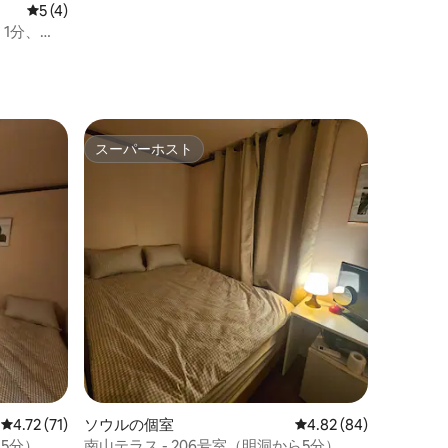
レビュー4件、5つ星中5つ星の平均評価
5 (4)
ス 1分、
スーパーホスト
スーパーホスト
レビュー71件、5つ星中4.72つ星の平均評価
4.72 (71)
ソウルの個室
レビュー84件、5つ星
4.82 (84)
ら5分）
南山テラス - 206号室（明洞から5分）