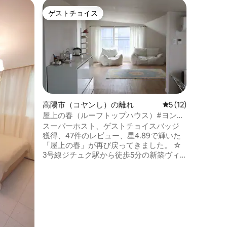
ソウルの
ゲストチョイス
ゲスト
ゲストチョイス
ゲスト
[#感性
駅3分、
「どこに
Netfli
います😊」 💜連泊割引実施中💜 -
で10%割引
通案内💜
6102/徒歩30秒 #体だ
ルスタイ
リア # 5
YouTu
高陽市（コヤンし）の離れ
レビュー12件、5
5 (12)
タワー（
屋上の春（ルーフトップハウス）#ヨンシ
ッソ・バ
ンネ #北漢山 #ソウル #スターフィールド
スーパーホスト、ゲストチョイスバッジ
の共用ス
#韓屋村
獲得、47件のレビュー、星4.89で輝いた
ラシ、ヘア
「屋上の春」が再び戻ってきました。 ☆
アメニテ
3号線ジチュク駅から徒歩5分の新築ヴィ
のコンビ
ラの4階にある屋上のお部屋です。 - ソウ
適 #清潔
ルはすぐ目の前！地鉄駅から30分以内で
【今月の
弘大と光化門に到着できます。 ☆ 所有者
て 高級
の住居の玄関から屋上部屋への階段を上
テールと
ると、まばゆくて温かみのある屋上部屋
す！ 新鮮で快適な休息が必要な場合
の春が待っています。 ☆ 66平方メートル
は！？ 
（20坪）を超える広さで、リビングとお