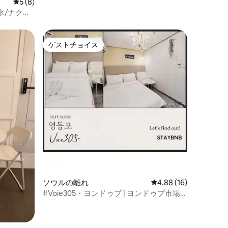
レビュー8件、5つ星中5つ星の平均評価
5 (8)
水/ナクサ
学/空港送
ゲストチョイス
ゲストチョイス
ソウルの離れ
レビュー16件、5つ星
4.88 (16)
#Voie305・ヨンドゥプ | ヨンドゥプ市場
駅／空港バス／駐車場／OTT／ウォッシュ
タワー／半身浴／ヘアスタイラー