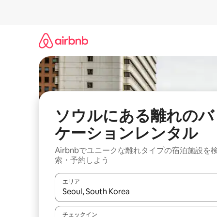
コ
ン
テ
ン
ツ
に
ス
キ
ッ
プ
ソウルにある離れのバ
ケーションレンタル
Airbnbでユニークな離れタイプの宿泊施設を
索・予約しよう
エリア
検索結果が表示されたら、上下の矢印キーを使っ
チェックイン