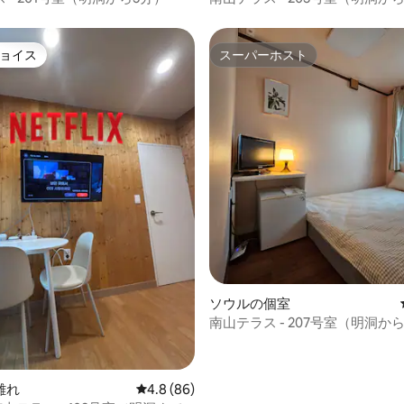
ョイス
スーパーホスト
ョイス
スーパーホスト
中4.94つ星の平均評価
ソウルの個室
南山テラス - 207号室（明洞か
離れ
レビュー86件、5つ星中4.8つ星の平均評価
4.8 (86)