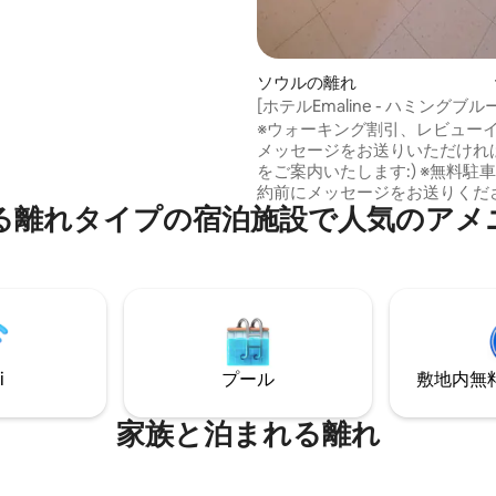
山谷（ナムサンゴル）、韓屋村
マウル）などがあります。 広蔵
ジャン）市場、東大門（トンデ
場、シンジン市長なども2km位
ソウルの離れ
あって伝統的な食べ物と商店街
[ホテルEmaline - ハミングブルー
統韓国式家屋である
名、レビューイベント、レイト
※ウォーキング割引、レビューイ
伝統料理、伝統の遊びなどを体
イン/チェックアウト、長期割
メッセージをお送りいただけれ
、近くに梨花（イファ）壁画の
ージ機、半身浴
をご案内いたします:) ※無料駐車可能※ 予
めとた美しい路地体験ができま
約前にメッセージをお送りください:)
る離れタイプの宿泊施設で人気のアメ
の頃から音楽を学び、 人生を美しい旋律
バスが近い為、市内でのショッ
で満たしたかったのですが、 誰
観光地へ接続している梨泰院
ですよね、人生は思い通りには
ォン）、江南（カンナム）、汝
ん。 大小さまざまな心配事や揺らぎの中
イド）、蚕室（チャムシル）ロ
で すべてを置いておきたいと思
ウル駅までも乗り換えなしで行
間、 コングルを口実にフランスに行って
しまいました。 そこで私は本当の休息を
経験しました。 自由な空気、穏
i
プール
敷地内無料駐
れる音楽、 食器がぶつかる音 そして人々
の温かい会話が 私を静かに包み込み、慰
めてくれました。 あの時だったと思いま
家族と泊まれる離れ
す。 「ソウルにもこんな空間があ
れだけいいだろう？」 こうして
につれて生まれた空間が Hotel Emalineで