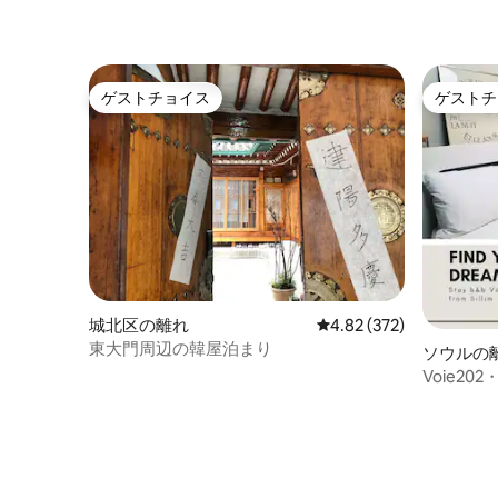
ゲストチョイス
ゲストチ
ゲストチョイス
ゲストチ
城北区の離れ
レビュー372件、5つ星
4.82 (372)
東大門周辺の韓屋泊まり
ソウルの
Voie20
駐車場/ウ
ージ機/