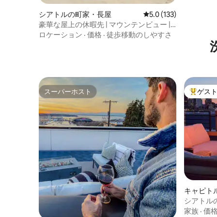
シアトルの町家・長屋
レビュー133件、5つ星
5.0 (133)
豪華な屋上の休暇先 | マウンテンビュー |
エアコン
ロケーション
·
価格
·
徒歩移動のしやすさ
スーパーホスト
ゲス
スーパーホスト
大好評の
キャピト
屋
シアトルの
車場（プ
家族
·
価