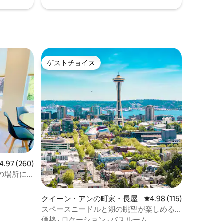
ゲストチョイス
ゲストチョイス
ビュー260件、5つ星中4.97つ星の平均評価
4.97 (260)
の場所に
ムのタウン
クイーン・アンの町家・長屋
レビュー115件、5つ星
4.98 (115)
スペースニードルと湖の眺望が楽しめる
ラグジュアリーなお部屋〜クイーン・ア
価格
·
ロケーション
·
バスルーム