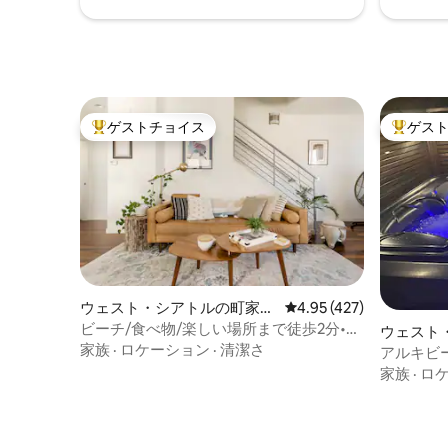
ゲストチョイス
ゲス
大好評のゲストチョイスです。
大好評の
ウェスト・シアトルの町家・
レビュー427件、5つ星
4.95 (427)
長屋
ビーチ/食べ物/楽しい場所まで徒歩2分•エ
ウェスト
アコン/暖炉/モダンで快適
家族
·
ロケーション
·
清潔さ
長屋
アルキビ
ッドルー
家族
·
ロ