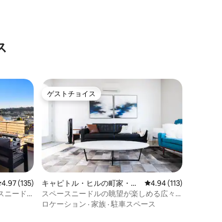
ス
ゲストチョイス
ゲストチョイス
レビュー135件、5つ星中4.97つ星の平均評価
4.97 (135)
キャピトル・ヒルの町家・長
レビュー113件、5つ星
4.94 (113)
屋
スニード
スペースニードルの眺望が楽しめる広々
とした5寝室のキャップヒルのロフト
ロケーション
·
家族
·
駐車スペース