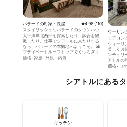
バラードの町家・長屋
レビュー110件、5つ星
4.98 (110)
スタイリッシュなバラードのタウンハウ
ワーリン
ス | 3寝室 | 屋上
太平洋岸北西部を探索したり、試合を観
長屋
エアコン
戦したり、仕事でシアトルに来たりする
ハウスス
ウォーリ
なら、バラードの本拠地へようこそ。 🌇
美しく改装
プライベートルーフトップでくつろぎま
ンチュリ
しょう。薪ストーブ、ガスグリル、スト
価格
·
家族
·
外観・内装
アトルの
リングライト、レーニア山の眺望。レイ
う。この1
価格
·
ロ
ニア山の眺望。ゲストが故郷に書き送る
トな最上
場所。 3階建てに3ベッドルーム、3フルバ
からわずか
スルーム、各部屋にエアコン、設備の整
シアトルにあるタ
の市内のオア
ったキッチン、室内ランドリールーム、
快適さを
65インチのスマートテレビ。 バラードの
ハウスス
レストラン、醸造所、コーヒーショップ
窓、キー
は徒歩圏内で、繁華街やパイク・プレイ
っていま
スへのアクセスも簡単です。 上位1%の宿
でご利用
泊先・4.98★・バラードへようこそ！
リッシュ
じられま
キッチン