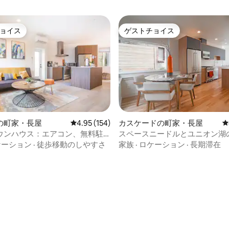
ョイス
ゲストチョイス
ョイス
ゲストチョイス
の町家・長屋
レビュー154件、5つ星中4.95つ星の平均評価
4.95 (154)
カスケードの町家・長屋
レ
ウンハウス：エアコン、無料駐
スペースニードルとユニオン湖の眺
W、病院
ダンなタウンハウス
ケーション
·
徒歩移動のしやすさ
家族
·
ロケーション
·
長期滞在