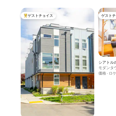
ゲストチョイス
ゲストチ
大好評のゲストチョイスです。
ゲストチ
シアトル
モダンタ
車場、U
価格
·
ロ