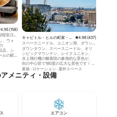
んどの宿
と。この
す。 3階建て + ペレットグリル、ファイヤ
家族
·
価
ーピット
景色が見
キ。寝室
レビュー158件、5つ星中4.95つ星の平均評価
4.95 (158)
全室エアコン完備。
2寝室/2バ
ルド（FI
キャピトル・ヒルの町家・長
レビュー437件、5つ星
4.98 (437)
し、ウォ
マイル —
屋
スペースニードル、ユニオン湖、ダウン
の
専用駐車場
タウンを180度見渡せる眺め！
ダウンタウン、スペースニードル、オリ
料品店、シ
ータック
ンピックマウンテン、レイクユニオン、
ールの駅
水上飛行機の離着陸の象徴的な景色が、
トップレ
街の中心部で180度の広大な景色です！ 人
楽しいア
気の観光スポットの近く！ • パイクプレイ
家族
·
ロケーション
·
屋外スペース
SLU、
のアメニティ・設備
スマーケット •アラスカクルーズターミナ
スマーケッ
ル •スタジアムとアリーナ •ウォーターフ
アクセス
ロント桟橋 • ワシントン大学 • スペースニ
ードル • サウスレイクユニオンパーク 徒
 一日の
歩で非常にアクセスしやすいエリアに位
とふわふ
置するこの宿泊先は、レストラン、カフ
くださ
ェ、お店、公園、公共交通機関に簡単に
楽しみく
アクセスできます。 安全なお荷物預かり
⁠ス
エアコン
サービス