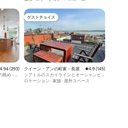
ン〜駐車場
ゲストチョイス
ゲストチョイス
ビュー293件、5つ星中4.94つ星の平均評価
4.94 (293)
クイーン・アンの町家・長屋
レビュー145件、5つ
4.9 (145)
め - モ
シアトルのスカイラインとオーシャンビ
ューを楽しめるモダンなタウンハウス
ロケーション
·
家族
·
屋外スペース