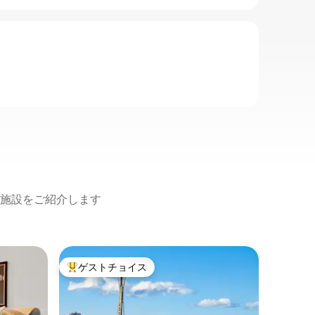
施設をご紹介します
ビーコン
ゲストチョイス
ゲス
大好評のゲストチョイスです。
大好評
スタジア
場｜眺望
屋上のフ
色。専用