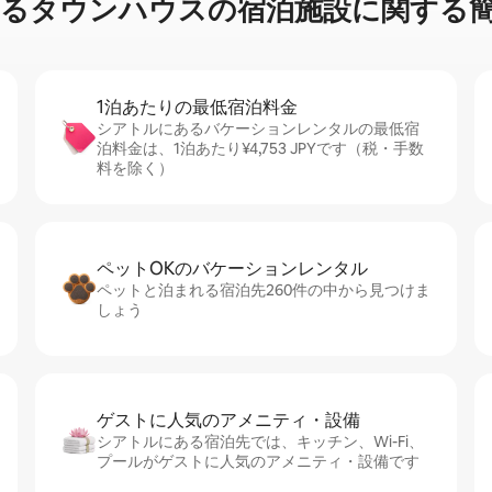
⁠ウ⁠ン⁠ハ⁠ウ⁠ス⁠の宿⁠泊⁠施⁠設⁠に関⁠す⁠る簡
1泊あたりの最⁠低⁠宿⁠泊⁠料⁠金
シアトルにあるバケーションレンタルの最低宿
泊料金は、1泊あたり¥4,753 JPYです（税・手数
料を除く）
ペットOKのバ⁠ケ⁠ー⁠シ⁠ョ⁠ンレ⁠ン⁠タ⁠ル
ペットと泊まれる宿泊先260件の中から見つけま
しょう
ゲストに人⁠気⁠のア⁠メ⁠ニ⁠テ⁠ィ・設⁠備
シアトルにある宿泊先では、キッチン、Wi-Fi、
プールがゲストに人気のアメニティ・設備です