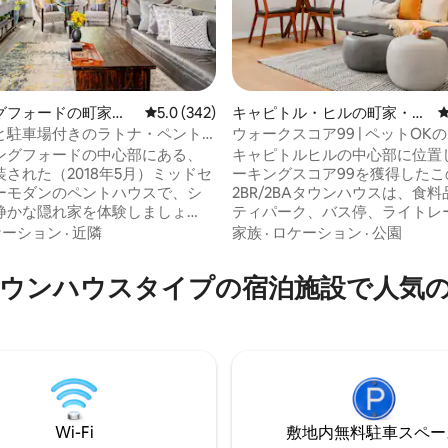
中4.98つ星の平均評価
グフォードの町家・
レビュー342件、5つ星中5.0つ星の平均評価
5.0 (342)
キャピトル・ヒルの町家・長
屋
と駐車場付きのラトナ・ペント
ウォークスコア99 | ペットOKの
イート！
スルームの宿泊先
ングフォードの中心部にある、
キャピトルヒルの中心部に位置
された（2018年5月）ミッドセ
ーキングスコア99を獲得したこ
ーモダンのペントハウスで、シ
2BR/2BAタウンハウスは、食
静かな隠れ家を体験しましょ
ティパーク、バス停、ライトレ
,300平方フィートのプライベー
まで徒歩圏内です。 シアトルの
ケーション
·
近隣
家族
·
ロケーション
·
公園
階のスイートは、ダウンタウン
ストラン、トレンディなバー、
3.5マイル、UWから1.2マイル
クティビティに囲まれています。 
ウンハウスタイプの宿泊施設で人気
シスにあります！ ゲストの
UW、アマゾン、パイクプレイ
特に考慮して設計されたペント
ト、スペースニードルなどへの
イートには、エアコン、二重
も簡単！ 自然光と居心地の良い雰囲気に
パッド入室、専用駐車場が備わ
満ちたデザイナーズホームです。
す。フロア全体をまるまる貸切
終わりには、新鮮な白いリネン
いただけます。全体的にスタイ
わの羽毛布団でリラックスして
な仕上げと細やかな心配りが感
い。 鮮やかな生活と甘い夢をお
す。
ださい。
Wi-Fi
敷地内無料駐⁠車ス⁠ペ⁠ー