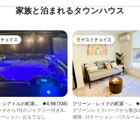
家族と泊まれるタウンハウス
トチョイス
ゲストチョイス
ゲストチョイスです。
大好評のゲストチョイスです。
中4.95つ星の平均評価
・シアトルの町家・
レビュー108件、5つ星中4.98つ星の平均評価
4.98 (108)
グリーン・レイクの町家・長
レ
屋
ーチから1分のジャグジー付き3ベ
グリーンレイクパークから数歩
ム
ある居心地の良い2ベッドルー
ケーション
·
おもてなし
価格
·
ロケーション
·
バスルーム
ハウス