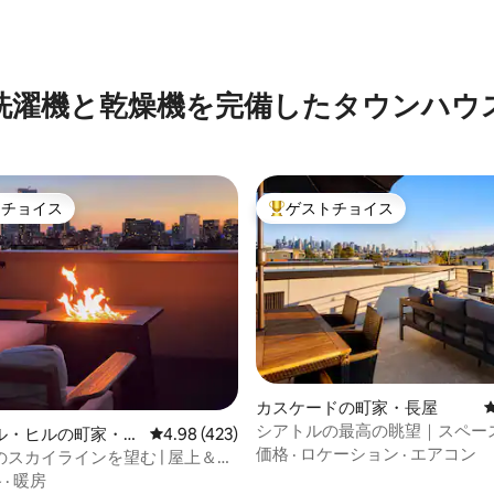
中5.0つ星の平均評価
洗濯機と乾燥機を完備したタウンハウ
トチョイス
ゲストチョイス
ゲストチョイスです。
大好評のゲストチョイスです。
カスケードの町家・長屋
シアトルの最高の眺望｜スペー
ル・ヒルの町家・長
レビュー423件、5つ星中4.98つ星の平均評価
4.98 (423)
ルと湖｜駐車場
価格
·
ロケーション
·
エアコン
スカイラインを望む | 屋上＆駐
ライベート）
格
·
暖房