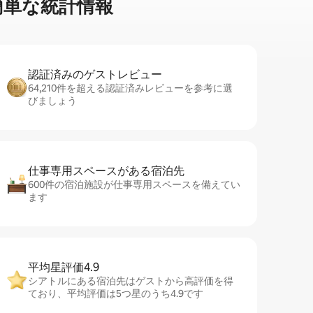
⁠単⁠な統⁠計⁠情⁠報
認証済みのゲ⁠ス⁠ト⁠レ⁠ビ⁠ュ⁠ー
64,210件を超える認証済みレビューを参考に選
びましょう
仕事専用ス⁠ペ⁠ー⁠スがあ⁠る宿⁠泊⁠先
600件の宿泊施設が仕事専用スペースを備えてい
ます
平均星評価4.9
シアトルにある宿泊先はゲストから高評価を得
ており、平均評価は5つ星のうち4.9です