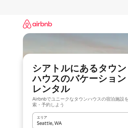
コ
ン
テ
ン
ツ
に
ス
キ
ッ
プ
シアトルにあるタウン
ハウスのバケーション
レンタル
Airbnbでユニークなタウンハウスの宿泊施設
索・予約しよう
エリア
検索結果が表示されたら、上下の矢印キーを使っ