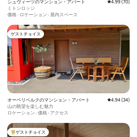
シュヴィーツのマンション・アパート
レビュー70件
4.99 (70)
ミトンロッジ
価格
·
ロケーション
·
屋内スペース
ゲストチョイス
ゲストチョイス
オーベリベルクのマンション・アパート
レビュー34件
4.94 (34)
山の眺望を楽しむ魅力
ロケーション
·
価格
·
アクセス
ゲストチョイス
大好評のゲストチョイスです。