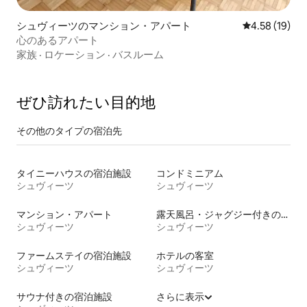
シュヴィーツのマンション・アパート
レビュー19件
4.58 (19)
心のあるアパート
家族
·
ロケーション
·
バスルーム
ぜひ訪⁠れ⁠た⁠い目⁠的⁠地
その他のタ⁠イ⁠プ⁠の宿⁠泊⁠先
タイニーハウスの宿泊施設
コンドミニアム
シュヴィーツ
シュヴィーツ
マンション・アパート
露天風呂・ジャグジー付きの宿泊施設
シュヴィーツ
シュヴィーツ
ファームステイの宿泊施設
ホテルの客室
シュヴィーツ
シュヴィーツ
サウナ付きの宿泊施設
さらに表示