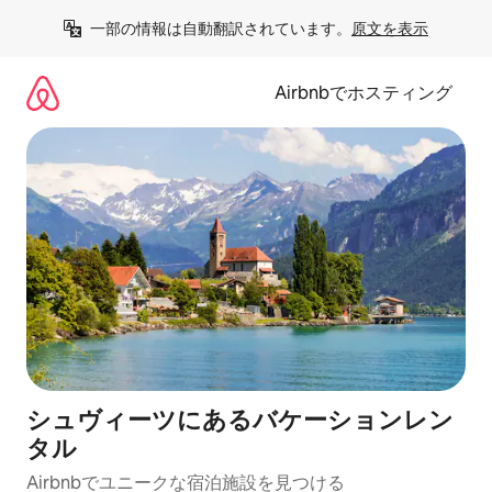
コ
一部の情報は自動翻訳されています。
原文を表示
ン
テ
ン
Airbnbでホスティング
ツ
に
ス
キ
ッ
プ
シュヴィーツにあるバケーションレン
タル
Airbnbでユニークな宿泊施設を見つける