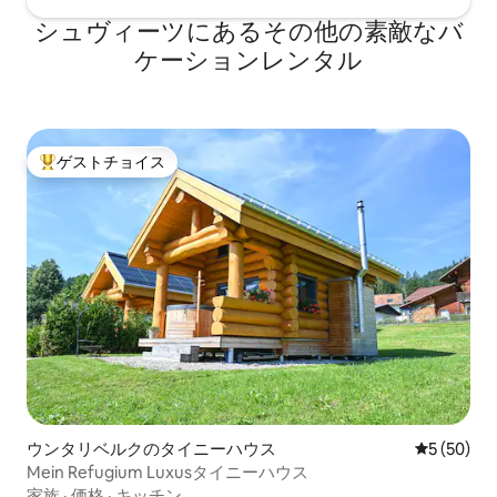
シュヴィーツにあるその他の素敵なバ
ケーションレンタル
ゲストチョイス
大好評のゲストチョイスです。
ウンタリベルクのタイニーハウス
レビュー5
5 (50)
Mein Refugium Luxusタイニーハウス
家族
·
価格
·
キッチン