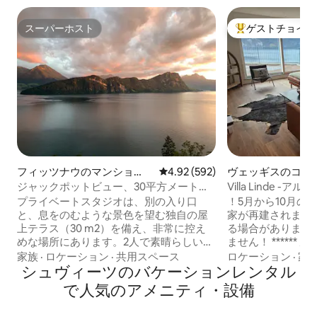
スーパーホスト
ゲストチョイス
スーパーホスト
大好評のゲストチ
フィッツナウのマンショ
レビュー592件、5つ星中4.92
4.92 (592)
ヴェッギスのコン
ン・アパート
ジャックポットビュー、30平方メートル
Villa Linde 
の専用屋上テラス付き
ビュー
プライベートスタジオは、別の入り口
！5月から10月の
と、息をのむような景色を望む独自の屋
家が再建されます
上テラス（30 m2）を備え、非常に控え
る場合があります
めな場所にあります。2人で素晴らしい休
ません！ ****** ルツェルン湖の息をのむ
暇をお楽しみください。 このスタジオ
ような景色が広が
家族
·
ロケーション
·
共用スペース
ロケーション
·
家
（40 m2）には、エントランスエリア、
シュヴィーツのバケーションレンタル
ペンシックなホリ
完全に機能するキッチン付きの家具付き
ラックスと静寂を
で人気のアメニティ・設備
のリビングルーム、ウォークインシャワ
タイリッシュなデ
ー付きのバスルーム、窓の前にダブルベ
ニティ、夕日を眺