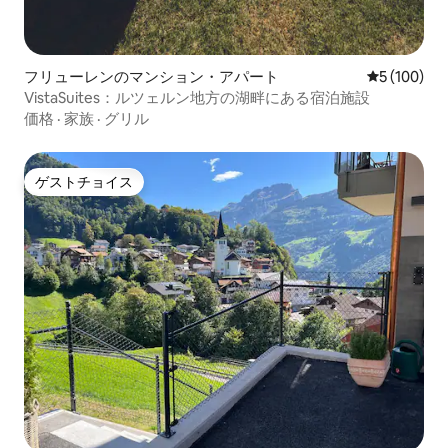
フリューレンのマンション・アパート
レビュー10
5 (100)
VistaSuites：ルツェルン地方の湖畔にある宿泊施設
価格
·
家族
·
グリル
ゲストチョイス
ゲストチョイス