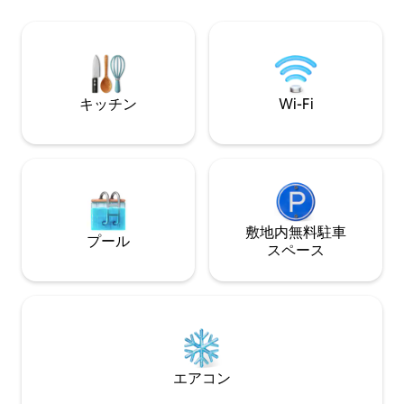
ッドがある寝室があります。水の上に浮
ベートテラスをお
かんでいるような印象を与えます。 2025
なロケーションは
年11月以降、Netflixを備えたスマートテ
に、隠れ家的な場
レビ Eトライク体験はオプションで利用可
のお越しを心より
能
キッチン
Wi-Fi
敷地内無料駐⁠車
プール
ス⁠ペ⁠ー⁠ス
エアコン