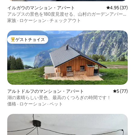
イルガウのマンション・アパート
レビュー37件
4.95 (37)
アルプスの景色を180度見渡せる、山村のガーデンアパート
メント
家族
·
ロケーション
·
チェックアウト
ゲストチョイス
大好評のゲストチョイスです。
アルトドルフのマンション・アパート
レビュー7
5 (77)
湖の素晴らしい景色、最高のくつろぎの時間です！
価格
·
ロケーション
·
ペット