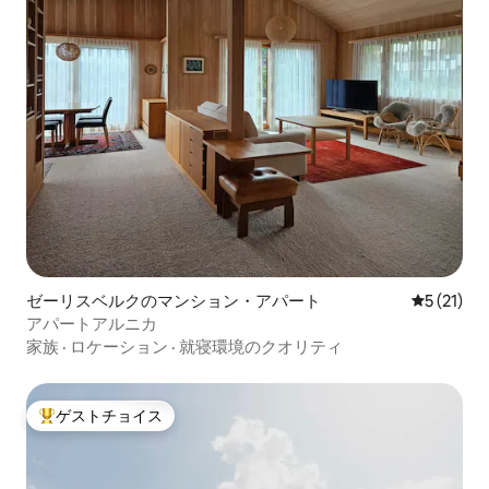
ゼーリスベルクのマンション・アパート
レビュー2
5 (21)
アパートアルニカ
家族
·
ロケーション
·
就寝環境のクオリティ
ゲストチョイス
大好評のゲストチョイスです。