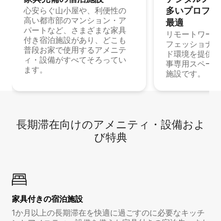
多⁠いプ⁠ロ⁠フ⁠ェ⁠
心安らぐ山小屋や、利便性の
高い都市部のマンション・ア
最⁠適
パートなど、さまざまな家具
リモートワーク
付き宿泊施設があり、どこも
フェッショナル
普段お家で使用するアメニテ
ド環境を提供する
ィ・設備がすべてそろってい
事専用スペース
ます。
施設です。
長期滞在向け⁠のア⁠メ⁠ニ⁠テ⁠ィ⁠・設⁠備⁠およ
び特⁠典
家具付き⁠の宿⁠泊⁠施⁠設
1か月以上の長期滞在を快適に過ごすのに必要なキッチ