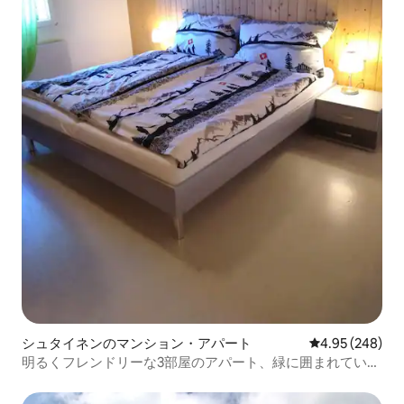
シュタイネンのマンション・アパート
レビュー248件
4.95 (248)
明るくフレンドリーな3部屋のアパート、緑に囲まれていま
す