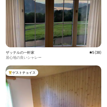
ザッテルの一軒家
レビュー3
5 (38)
居心地の良いシャレー
ゲストチョイス
大好評のゲストチョイスです。