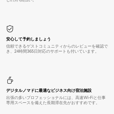
安心して予約しましょう
信頼できるゲストコミュニティからのレビューを確認で
き、24時間365日対応のサポートも付いています。
デジタルノマド⁠に最⁠適⁠なビ⁠ジ⁠ネ⁠ス⁠向⁠け宿⁠泊⁠施⁠設
出張の多いプロフェッショナルには、高速Wi-Fiと仕事
専用スペースを備えた長期滞在先がおすすめです。