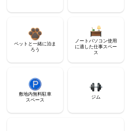
ノートパソコン使用
ペットと一緒に泊ま
に適した仕事スペー
ろう
ス
敷地内無料駐⁠車
ジム
ス⁠ペ⁠ー⁠ス