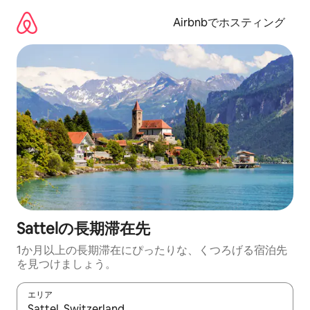
コ
ン
Airbnbでホスティング
テ
ン
ツ
に
ス
キ
ッ
プ
Sattelの長期滞在先
1か月以上の長期滞在にぴったりな、くつろげる宿泊先
を見つけましょう。
エリア
検索結果が表示されたら、上下の矢印キーを使って移動するか、