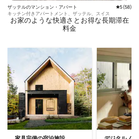
ザッテルのマンション・アパート
レビュー5
5 (58)
キッチン付きアパートメント、ザッテル、スイス
お家のような快⁠適⁠さ⁠とお⁠得⁠な長⁠期⁠滞⁠在
料⁠金
家具完備の宿⁠泊⁠施⁠設
デジタルノマド