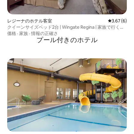
レジーナのホテル客室
レビュー6件
3.67 (6)
クイーンサイズベッド2台 | Wingate Regina | 家族で行く大
平原への旅
価格
·
家族
·
情報の正確さ
プール付きのホ⁠テ⁠ル