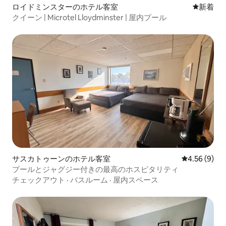
ロイドミンスターのホテル客室
新しい宿
新着
クイーン | Microtel Lloydminster | 屋内プール
サスカトゥーンのホテル客室
レビュー9件
4.56 (9)
プールとジャグジー付きの最高のホスピタリティ
チェックアウト
·
バスルーム
·
屋内スペース