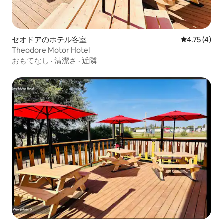
セオドアのホテル客室
レビュー4件
4.75 (4)
Theodore Motor Hotel
おもてなし
·
清潔さ
·
近隣