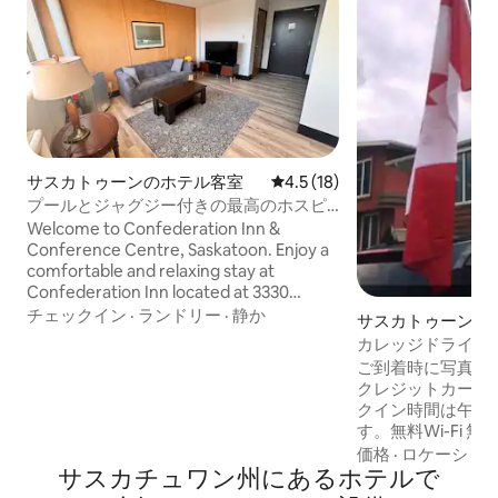
サスカトゥーンのホテル客室
レビュー18件、5つ星中4.5
4.5 (18)
プールとジャグジー付きの最高のホスピ
タリティ
Welcome to Confederation Inn &
Conference Centre, Saskatoon. Enjoy a
comfortable and relaxing stay at
Confederation Inn located at 3330
Fairlight Drive. Our hotel offers spacious
チェックイン
·
ランドリー
·
静か
サスカトゥーンの
rooms, friendly service, and the
カレッジドライブ
conveniences travelers appreciate
ご到着時に写真付
most. Comfortable Rooms & Amenities
クレジットカード
You Will Love Enjoy free wireless
クイン時間は午後2
internet, an indoor swimming pool, a
す。無料Wi-Fi 無料駐車スペース ファミリ
welcoming bar and salon, and our on site
ールーム 禁煙ルーム カップルにおすすめ
価格
·
ロケーショ
restaurant Curry Leaves known for its
サスカチュワン州にあるホ⁠テ⁠ル⁠で
- 2名様での宿泊の
delicious Indian & Canadian cuisine.
しています。 すべてのお部屋に薄型テレ