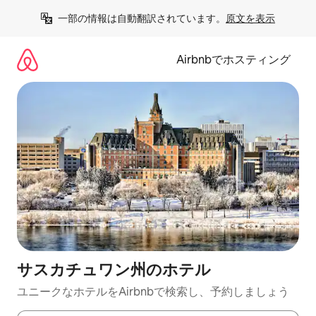
コ
一部の情報は自動翻訳されています。
原文を表示
ン
テ
ン
Airbnbでホスティング
ツ
に
ス
キ
ッ
プ
サスカチュワン州のホ⁠テ⁠ル
ユニークなホ⁠テ⁠ル⁠をAirbnb⁠で検⁠索⁠し⁠、予⁠約し⁠ま⁠し⁠ょ⁠う