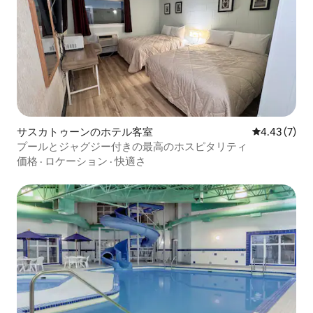
サスカトゥーンのホテル客室
レビュー7件
4.43 (7)
プールとジャグジー付きの最高のホスピタリティ
価格
·
ロケーション
·
快適さ