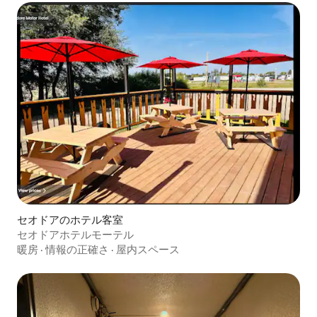
セオドアのホテル客室
セオドアホテルモーテル
暖房
·
情報の正確さ
·
屋内スペース