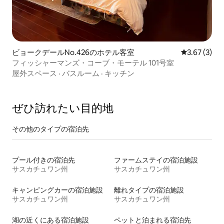
ビョークデールNo.426のホテル客室
レビュー3件
3.67 (3)
フィッシャーマンズ・コーブ・モーテル 101号室
屋外スペース
·
バスルーム
·
キッチン
ぜひ訪⁠れ⁠た⁠い目⁠的⁠地
その他のタ⁠イ⁠プ⁠の宿⁠泊⁠先
プール付きの宿泊先
ファームステイの宿泊施設
サスカチュワン州
サスカチュワン州
キャンピングカーの宿泊施設
離れタイプの宿泊施設
サスカチュワン州
サスカチュワン州
湖の近くにある宿泊施設
ペットと泊まれる宿泊先