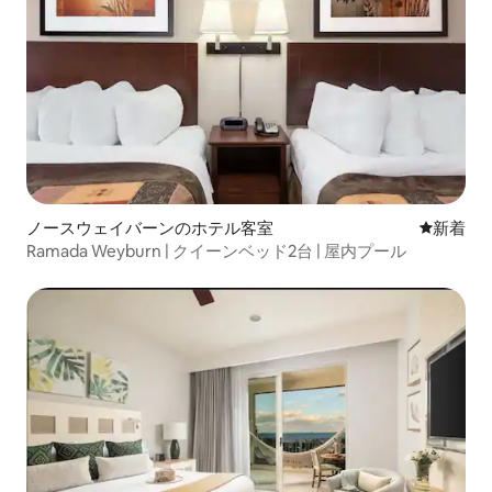
ノースウェイバーンのホテル客室
新しい宿
新着
Ramada Weyburn | クイーンベッド2台 | 屋内プール