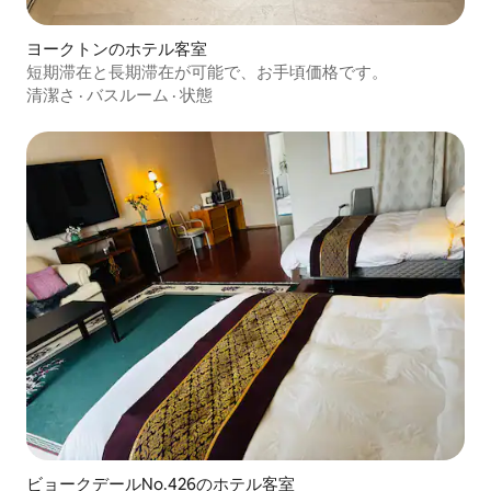
ヨークトンのホテル客室
短期滞在と長期滞在が可能で、お手頃価格です。
清潔さ
·
バスルーム
·
状態
ビョークデールNo.426のホテル客室