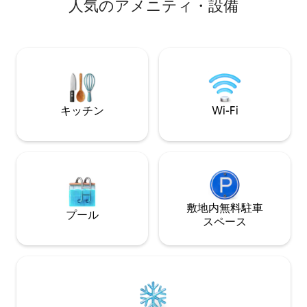
人⁠気⁠のア⁠メ⁠ニ⁠テ⁠ィ⁠・設⁠備
ビがあります 素敵で清潔 RU病院、サスカ
トゥーン、サスカ
側 シティ病院まで1km、 セ
病院まで3.5 km、 J Gディフェンベーカー
空港まで6 km サスクテルセンターまで7.1
km、 グリフィススタジアムまで1 km 州
裁判所まで1.4km
キッチン
Wi-Fi
敷地内無料駐⁠車
プール
ス⁠ペ⁠ー⁠ス