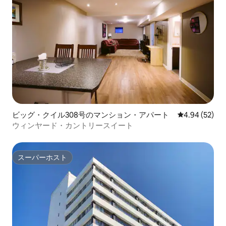
ビッグ・クイル308号のマンション・アパート
レビュー52件
4.94 (52)
ウィンヤード・カントリースイート
スーパーホスト
スーパーホスト