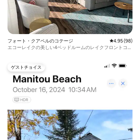
フォート・クアペルのコテージ
レビュー98件
4.95 (98)
エコーレイクの美しい4ベッドルームのレイクフロントコテ
ージ
ゲストチョイス
ゲストチョイス