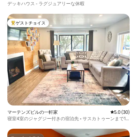
デッキハウス - ラグジュアリーな休暇
ゲストチョイス
大好評のゲストチョイスです。
マーテンズビルの一軒家
レビュー30
5.0 (30)
寝室4室のジャグジー付きの宿泊先 • サスカトゥーンまで10
分