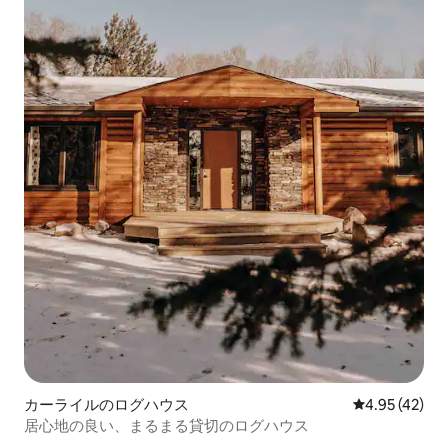
カーライルのログハウス
レビュー42件
4.95 (42)
居心地の良い、まるまる貸切のログハウス