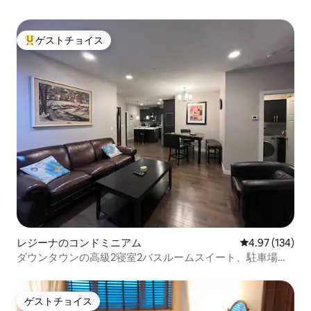
ゲストチョイス
大好評のゲストチョイスです。
レジーナのコンドミニアム
レビュー134件
4.97 (134)
ダウンタウンの高級2寝室2バスルームスイート、駐車場付
き
ゲストチョイス
ゲストチョイス