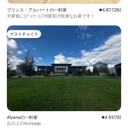
プリンス・アルバートの一軒家
レビュー126件
4.87 (126)
大家族にぴったりの5寝室の快適なお家です！
ゲストチョイス
ゲストチョイス
Alvenaの一軒家
レビュー15件
4.93 (15)
丘の上のAcreage