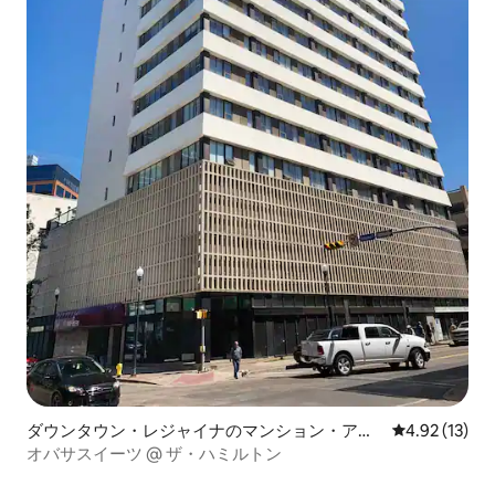
ダウンタウン・レジャイナのマンション・アパ
レビュー13件
4.92 (13)
ート
オバサスイーツ @ ザ・ハミルトン