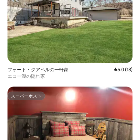
フォート・クアペルの一軒家
レビュー13
5.0 (13)
エコー湖の隠れ家
スーパーホスト
スーパーホスト