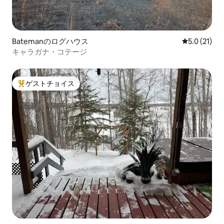
Batemanのログハウス
レビュー21
5.0 (21)
キャラガナ・コテージ
ゲストチョイス
大好評のゲストチョイスです。