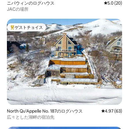
ニパウィンのログハウス
レビュー20
5.0 (20)
JACの場所
ゲストチョイス
大好評のゲストチョイスです。
North Qu'Appelle No. 187のログハウス
レビュー63件
4.97 (63)
広々とした湖畔の宿泊先