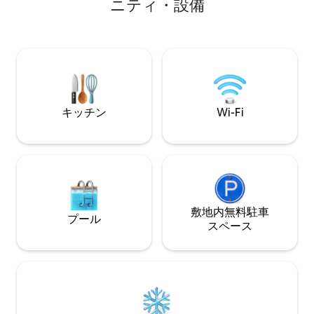
ニティ・設備
プロジェクトです。私たちと同じよう
ボールのゲームを
に、この土地で思い出を作ることを楽し
AUXコードでお
んでいただけることを願っています。 寒
を聴きながらスパ
い季節には、安全と快適さのために冬用
きます。 デッキで新鮮なコーヒーを飲ん
タイヤをお勧めします。 *満室ですか？
だり、階下でポッ
Hidden Haven 2.0をご覧ください！*
らしい映画を見たり
ようなベッドで眠
う。
キッチン
Wi-Fi
敷地内無料駐⁠車
プール
ス⁠ペ⁠ー⁠ス