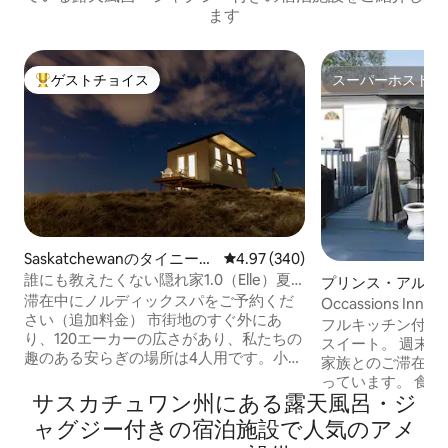
ます
ゲストチョイス
スーパーホスト
大好評のゲストチョイスです。
スーパーホスト
Saskatchewanのタイニーハ
レビュー340件、5つ星中4.97
4.97 (340)
ウス
誰にも教えたくない隠れ家1.0（Elle）夏
プリンス・アルバ
の旅行先
滞在中にノルディックスパをご予約くだ
トスイート
Occassions I
さい（追加料金） 市街地のすぐ外にあ
ォークインシャワ
フルキッチン付き
り、120エーカーの広さがあり、私たちの
スイート。 週末のお祝いや、お友達やご
趣のある安らぎの場所は4人用です。小さ
家族とのご滞在に
な家からわずか数フィートの距離にある
っています。 食器洗い機で簡単に洗えま
専用シャワーハウスで、専用バスルーム
サスカチュワン州にある露天風呂・ジ
す。 温かいウォーマーと冷蔵ボックスを
をお楽しみください。 私たちのタイニー
備えた大型シェフ
ャグジー付きの宿泊施設で人気のアメ
ハウスは、私たち家族にとって情熱的な
ゆる調理ニーズに対応し