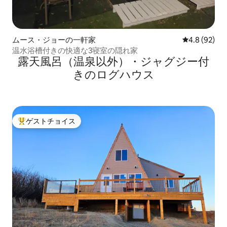
ムース・ジョーの一軒家
レビュー92
4.8 (92)
温水浴槽付きの快適な3寝室の隠れ家
露天風呂（温泉以外）・ジャグジー付
きのログハウス
ゲストチョイス
大好評のゲストチョイスです。