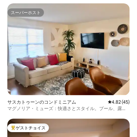
スーパーホスト
スーパーホスト
サスカトゥーンのコンドミニアム
レビュー45件
4.82 (45)
マグノリア・ミューズ：快適さとスタイル。プール、露天
風呂・ジャグジー、ジム
ゲストチョイス
大好評のゲストチョイスです。