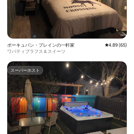
ポーキュパン・プレインの一軒家
レビュー65件
4.89 (65)
ワパティブラフス＆スイーツ
スーパーホスト
スーパーホスト