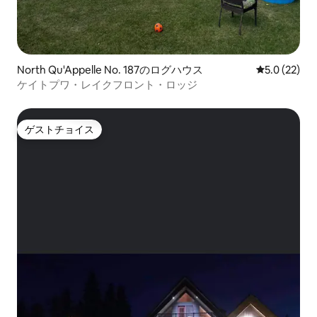
North Qu'Appelle No. 187のログハウス
レビュー22
5.0 (22)
ケイトプワ・レイクフロント・ロッジ
ゲストチョイス
ゲストチョイス