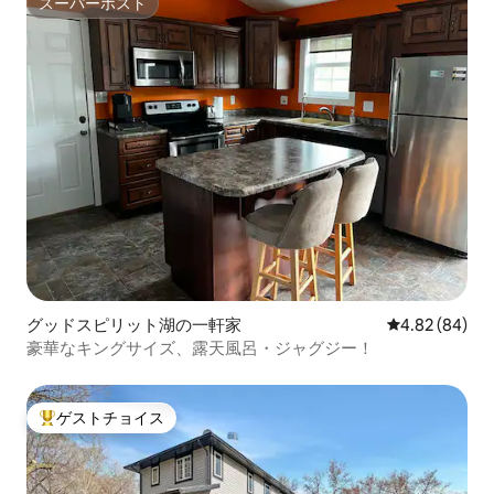
スーパーホスト
スーパーホスト
グッドスピリット湖の一軒家
レビュー84件
4.82 (84)
豪華なキングサイズ、露天風呂・ジャグジー！
ゲストチョイス
大好評のゲストチョイスです。