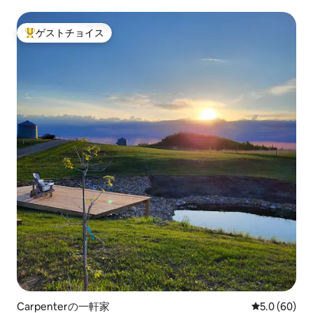
ゲストチョイス
大好評のゲストチョイスです。
Carpenterの一軒家
レビュー60
5.0 (60)