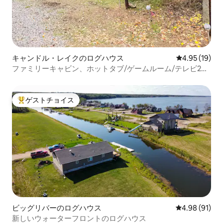
キャンドル・レイクのログハウス
レビュー19件
4.95 (19)
ファミリーキャビン、ホットタブ/ゲームルーム/テレビ2
台/暖炉/ Wi-Fi
ゲストチョイス
大好評のゲストチョイスです。
ビッグリバーのログハウス
レビュー91件
4.98 (91)
新しいウォーターフロントのログハウス