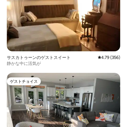
サスカトゥーンのゲストスイート
レビュー356件
4.79 (356)
静かな中に活気が
ゲストチョイス
ゲストチョイス