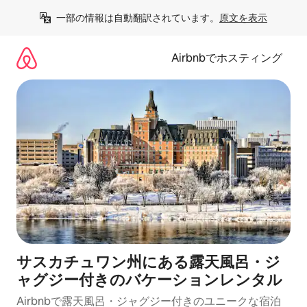
コ
一部の情報は自動翻訳されています。
原文を表示
ン
テ
ン
Airbnbでホスティング
ツ
に
ス
キ
ッ
プ
サスカチュワン州にある露天風呂・ジ
ャグジー付きのバケーションレンタル
Airbnbで露天風呂・ジャグジー付きのユニークな宿泊