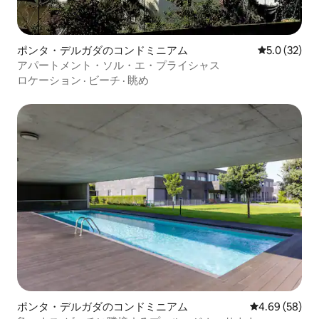
ポンタ・デルガダのコンドミニアム
レビュー32
5.0 (32)
アパートメント・ソル・エ・プライシャス
ロケーション
·
ビーチ
·
眺め
ポンタ・デルガダのコンドミニアム
レビュー58件
4.69 (58)