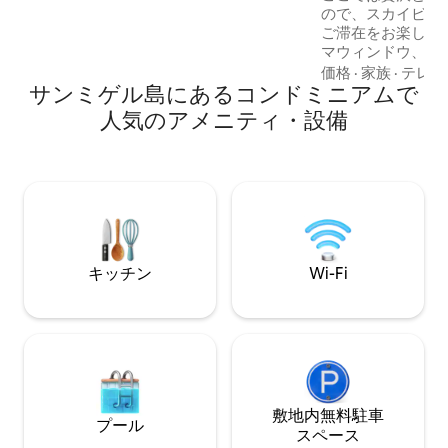
ので、スカイビュ
チンからアクセスできるテラス ファイバ
ご滞在をお楽しみ
ーインターネット（500 Mpbs） コンドミ
マウィンドウ、豊
ニアム内に駐車場1台分 ジャグジー
ライバシーを備え
価格
·
家族
·
テレビ
サンミゲル島にあるコンドミニアムで
たエレガントな空
い。夕暮れ時にリ
人気のアメニティ・設備
とときを過ごし、
な気分を味わって
な快適さと、最初
ない体験をお約束します。 
そばにあり、完全
休暇、シティブレ
な拠点です。
キッチン
Wi-Fi
敷地内無料駐⁠車
プール
ス⁠ペ⁠ー⁠ス