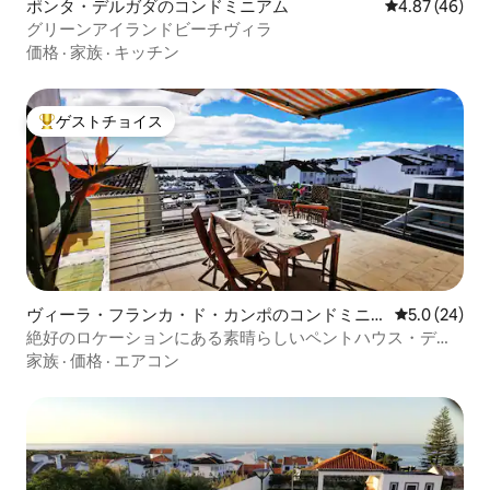
ポンタ・デルガダのコンドミニアム
レビュー46件
4.87 (46)
グリーンアイランドビーチヴィラ
価格
·
家族
·
キッチン
ゲストチョイス
大好評のゲストチョイスです。
ヴィーラ・フランカ・ド・カンポのコンドミニ
レビュー24
5.0 (24)
アム
絶好のロケーションにある素晴らしいペントハウス・デュ
ックス
家族
·
価格
·
エアコン