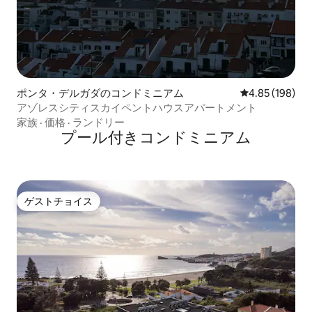
ポンタ・デルガダのコンドミニアム
レビュー198件
4.85 (198)
アゾレスシティスカイペントハウスアパートメント
家族
·
価格
·
ランドリー
プール付きコンドミニアム
ゲストチョイス
ゲストチョイス