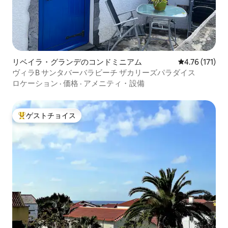
リベイラ・グランデのコンドミニアム
レビュー171
4.76 (171)
ヴィラB サンタバーバラビーチ ザカリーズパラダイス
ロケーション
·
価格
·
アメニティ・設備
ゲストチョイス
大好評のゲストチョイスです。