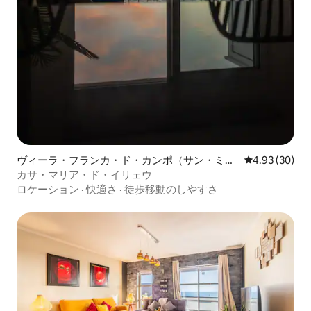
ヴィーラ・フランカ・ド・カンポ（サン・ミゲ
レビュー30件
4.93 (30)
ル）のコンドミニアム
カサ・マリア・ド・イリェウ
ロケーション
·
快適さ
·
徒歩移動のしやすさ