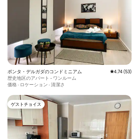
ポンタ・デルガダのコンドミニアム
レビュー53件
4.74 (53)
歴史地区のアパート - ワンルーム
価格
·
ロケーション
·
清潔さ
ゲストチョイス
ゲストチョイス