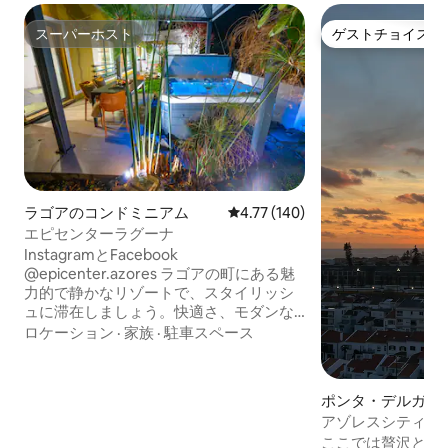
スーパーホスト
ゲストチョイス
スーパーホスト
ゲストチョイス
ラゴアのコンドミニアム
レビュー140件、5つ星中4.77
4.77 (140)
エピセンターラグーナ
InstagramとFacebook
@epicenter.azores ラゴアの町にある魅
力的で静かなリゾートで、スタイリッシ
ュに滞在しましょう。快適さ、モダンな
家具、設備の整った空間、オーシャンビ
ロケーション
·
家族
·
駐車スペース
ューをお楽しみください。 🚶 場所： レス
トラン、スーパーマーケットに近く、幹
線道路へのアクセスも便利です 空港から
ポンタ・デルガダ
車で15分 🛏️ 定員4名： クイーンサイズベ
ミニアム
アゾレスシティス
ッド1台 シングルベッド2台 🍳 含まれるも
ートメント
ここでは贅沢と街
の： 設備・器具のそろったキッチン キッ