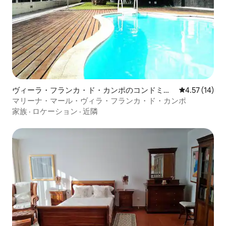
ヴィーラ・フランカ・ド・カンポのコンドミニ
レビュー14件
4.57 (14)
アム
マリーナ・マール・ヴィラ・フランカ・ド・カンポ
家族
·
ロケーション
·
近隣