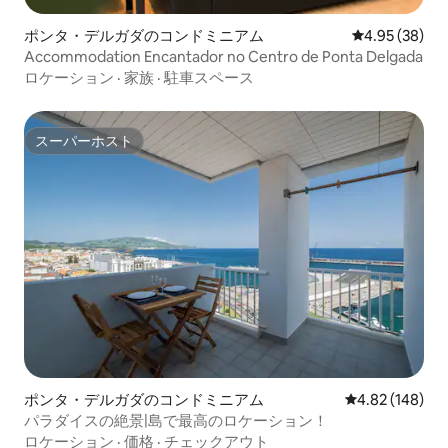
ポンタ・デルガダのコンドミニアム
レビュー38件
4.95 (38)
Accommodation Encantador no Centro de Ponta Delgada
ロケーション
·
家族
·
駐車スペース
スーパーホスト
スーパーホスト
ポンタ・デルガダのコンドミニアム
レビュー148件
4.82 (148)
パラダイスの絶景|島で最高のロケーション！
ロケーション
·
価格
·
チェックアウト