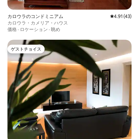
カロウラのコンドミニアム
レビュー43件
4.91 (43)
カロウラ・カメリア・ハウス
価格
·
ロケーション
·
眺め
ゲストチョイス
ゲストチョイス