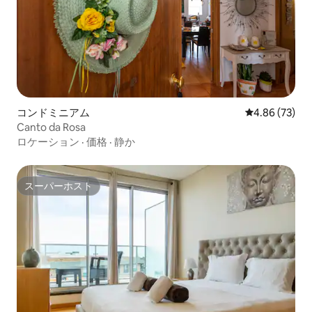
コンドミニアム
レビュー73件
4.86 (73)
Canto da Rosa
ロケーション
·
価格
·
静か
スーパーホスト
スーパーホスト