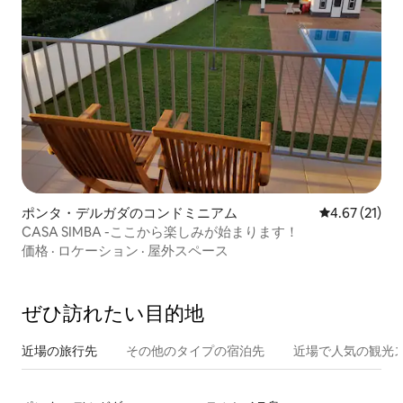
ポンタ・デルガダのコンドミニアム
レビュー21件
4.67 (21)
CASA SIMBA -ここから楽しみが始まります！
価格
·
ロケーション
·
屋外スペース
ぜひ訪⁠れ⁠た⁠い目⁠的⁠地
近場の旅行先
その他のタ⁠イ⁠プ⁠の宿⁠泊⁠先
近場で人気の観光