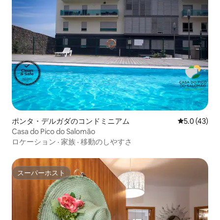
ポンタ・デルガダのコンドミニアム
レビュー43
5.0 (43)
Casa do Pico do Salomão
ロケーション
·
家族
·
移動のしやすさ
スーパーホスト
スーパーホスト