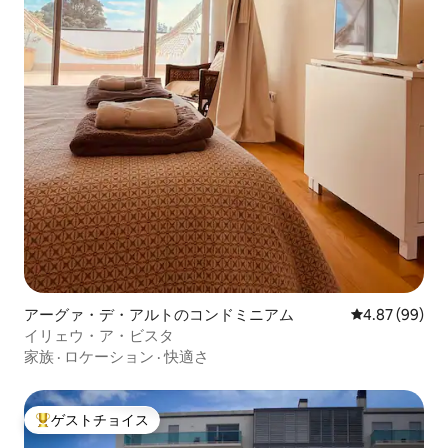
アーグァ・デ・アルトのコンドミニアム
レビュー99件
4.87 (99)
イリェウ・ア・ビスタ
家族
·
ロケーション
·
快適さ
ゲストチョイス
大好評のゲストチョイスです。