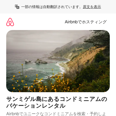
コ
一部の情報は自動翻訳されています。
原文を表示
ン
テ
ン
Airbnbでホスティング
ツ
に
ス
キ
ッ
プ
サンミゲル島にあるコンドミニアムの
バケーションレンタル
Airbnbでユニークなコンドミニアムを検索・予約しよ