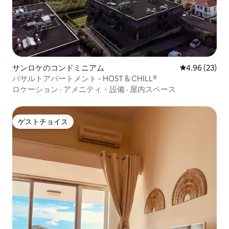
サンロケのコンドミニアム
レビュー23件
4.96 (23)
バサルトアパートメント - HOST & CHILL®
ロケーション
·
アメニティ・設備
·
屋内スペース
ゲストチョイス
ゲストチョイス