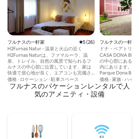
フルナスの一軒家
レビュー26件、5つ星中5つ
5 (26)
フルナスの一軒家
H2Furnas Natur - 温泉と火山の近く
ドナ・ベアトリス
H2Furnas Naturは、ファマルーラ、温
CASA DONA B
泉、トレイル、自然の風景で知られるフ
の中心部にあるParqu
ルナスの中心部に位置しています。家は
内にあります。Parqu
快適で居心地が良く、エアコンも完備さ
Parque Dona Bea
れています。ドナ・ベイジャの池とテ
られています。 この場所は、サンミゲル
価格
·
ロケーション
·
駐車スペース
価格
·
家族
·
ハイキ
ラ・ノストラ公園まで徒歩で行くことが
フルナスのバケーションレンタルで人
島で最も素晴らし
できます。寝室2室、トイレ2室、設備の
の1つであり、アゾ
気のアメニティ・設備
整ったキッチン、洗濯機と乾燥機、スヌ
まで計画されてい
ーカーテーブル、テーブルサッカー、ゲ
な形態の転換えを告
ームが備わったリビングルーム。カルデ
かで多様な植生の
イラス、ラゴア・ダス・フルナス、トニ
られています。こ
ーズ・レストランの近くにあります。正
くにあります。
面には有名なケーキ工場、Fábrica de
Bolos Lêvedos da Rosa Quentalがありま
す。