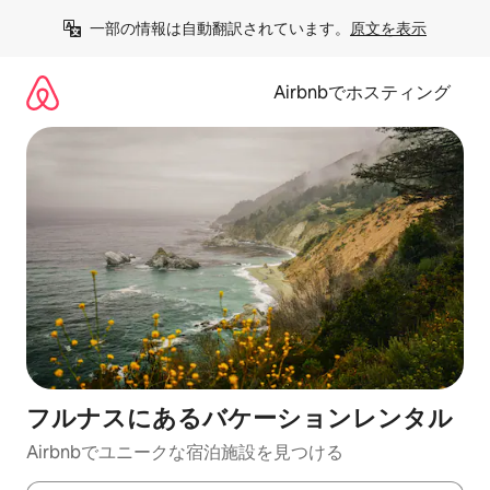
コ
一部の情報は自動翻訳されています。
原文を表示
ン
テ
ン
Airbnbでホスティング
ツ
に
ス
キ
ッ
プ
フルナスにあるバケーションレンタル
Airbnbでユニークな宿泊施設を見つける