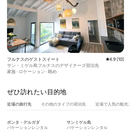
フルナスのゲストスイート
レビュー10
4.9 (10)
サン・ミゲル島フルナスのデザイナーズ宿泊先
家族
·
ロケーション
·
眺め
ぜひ訪⁠れ⁠た⁠い目⁠的⁠地
近場の旅行先
その他のタ⁠イ⁠プ⁠の宿⁠泊⁠先
近場で人気の観光
ポンタ・デルガダ
サンミゲル島
バケーションレンタル
バケーションレンタル