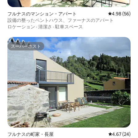
フルナスのマンション・アパート
レビュー56件
4.98 (56)
設備の整ったペントハウス、ファーナスのアパート
ロケーション
·
清潔さ
·
駐車スペース
スーパーホスト
スーパーホスト
フルナスの町家・長屋
レビュー24件
4.67 (24)