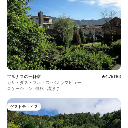
フルナスの一軒家
レビュー16件
4.75 (16)
カサ・ダス・フルナス-パノラマビュー
ロケーション
·
価格
·
清潔さ
ゲストチョイス
ゲストチョイス