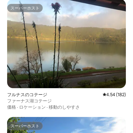
スーパーホスト
スーパーホスト
フルナスのコテージ
レビュー182件
4.54 (182)
ファーナス湖コテージ
価格
·
ロケーション
·
移動のしやすさ
スーパーホスト
スーパーホスト