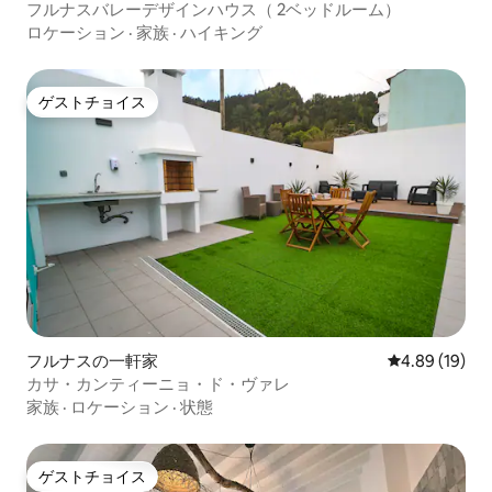
フルナスバレーデザインハウス（ 2ベッドルーム）
ロケーション
·
家族
·
ハイキング
ゲストチョイス
ゲストチョイス
フルナスの一軒家
レビュー19件
4.89 (19)
カサ・カンティーニョ・ド・ヴァレ
家族
·
ロケーション
·
状態
ゲストチョイス
ゲストチョイス