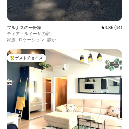
フルナスの一軒家
レビュー44件
4.86 (44)
ティア・ルイーザの家
家族
·
ロケーション
·
静か
ゲストチョイス
大好評のゲストチョイスです。