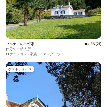
フルナスの一軒家
レビュー21件
4.86 (21)
什分の一納入所
ロケーション
·
家族
·
チェックアウト
ゲストチョイス
ゲストチョイス