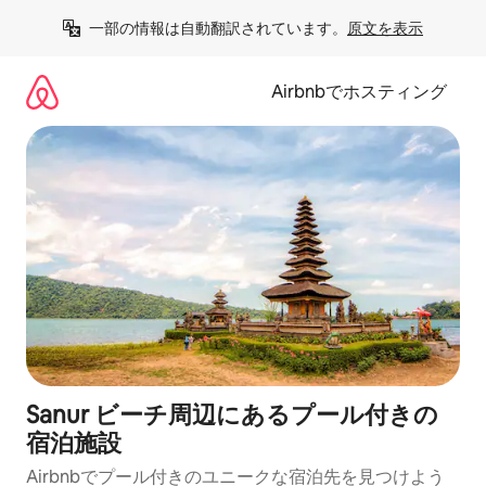
コ
一部の情報は自動翻訳されています。
原文を表示
ン
テ
ン
Airbnbでホスティング
ツ
に
ス
キ
ッ
プ
Sanur ビーチ周辺にあるプール付きの
宿泊施設
Airbnbでプール付きのユニークな宿泊先を見つけよう