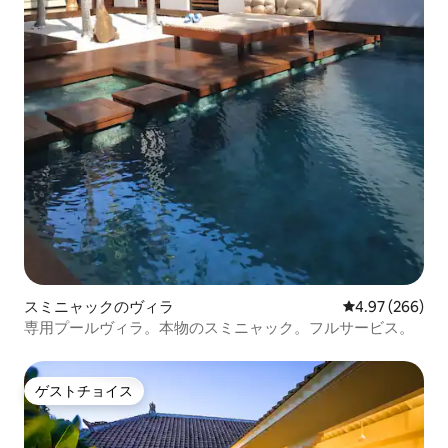
スミニャックのヴィラ
レビュー266件
4.97 (266)
専用プールヴィラ。本物のスミニャック。フルサービス。
ゲストチョイス
ゲストチョイス