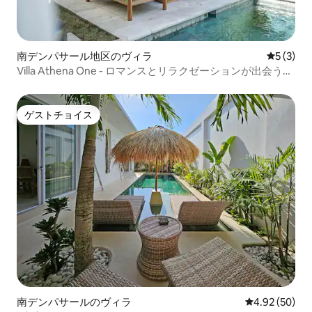
南デンパサール地区のヴィラ
レビュー
5 (3)
Villa Athena One - ロマンスとリラクゼーションが出会う場
所
ゲストチョイス
ゲストチョイス
南デンパサールのヴィラ
レビュー50件
4.92 (50)