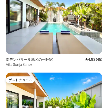
南デンパサール地区の一軒家
レビュー45件
4.93 (45)
Villa Sonja Sanur
ゲストチョイス
ゲストチョイス