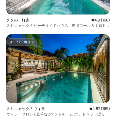
クタの一軒家
レビュー108
4.9 (108)
スミニャックのビーチサイドハウス - 専用プール＆トロピ
カルガーデン
スーパーホスト
スーパーホスト
スミニャックのヴィラ
レビュー169件
4.82 (169)
ヴィラ・サロン2 豪華な2ベッドルーム ポテトヘッド近く