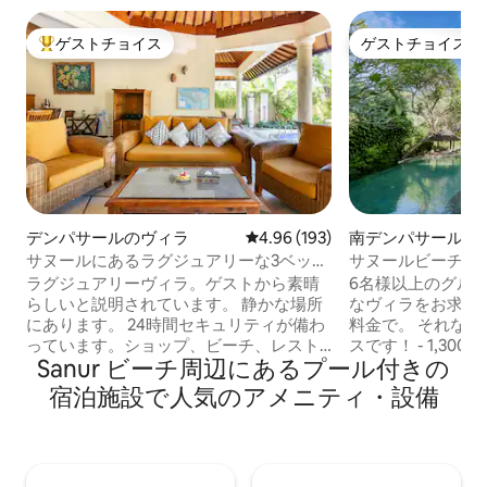
ゲストチョイス
ゲストチョイス
大好評のゲストチョイスです。
ゲストチョイス
デンパサールのヴィラ
レビュー193件、5つ星中4.96
4.96 (193)
南デンパサールの
サヌールにあるラグジュアリーな3ベッド
サヌールビーチ近
ルームのヴィラで、お店まで徒歩で行け
ヴィラ-50%d%d
ラグジュアリーヴィラ。ゲストから素晴
6名様以上のグル
ます
らしいと説明されています。 静かな場所
なヴィラをお求め
にあります。 24時間セキュリティが備わ
料金で。 それな
っています。ショップ、ビーチ、レスト
スです！ - 1,300平方メートルの物件を、
Sanur ビーチ周⁠辺⁠にあ⁠るプ⁠ー⁠ル⁠付⁠き⁠の
ラン、ハウスキーパーデイリーまで徒歩
あなただけでご利用
圏内です。安全な場所での短期レンタ
室、すべてスイー
宿⁠泊⁠施⁠設⁠で人⁠気⁠のア⁠メ⁠ニ⁠テ⁠ィ・設⁠備
ル、設備の整ったキッケン、専用プール
専用プールがあります
をご利用いただけます。短期滞在のため
サヌールビーチに近い
の無料Wi - Fiライセンス番号3000 9298
ャングルビュー - 
03 03で1、2ベッドルーム、または3ベッ
手入れが行き届いて