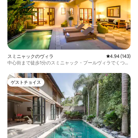
スミニャックのヴィラ
レビュー143件
4.94 (143)
中心街まで徒歩1分のスミニャック・プールヴィラでくつろ
ぎましょう
ゲストチョイス
ゲストチョイス