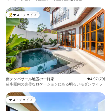
ゲストチョイス
大好評のゲストチョイスです。
南デンパサール地区の一軒家
レビュー79件
4.97 (79)
徒歩圏内の完璧なロケーションにある明るいモダンヴィラ
ゲストチョイス
ゲストチョイス