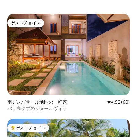
ゲストチョイス
ゲストチョイス
南デンパサール地区の一軒家
レビュー60件
4.92 (60)
バリ島クブのサヌールヴィラ
ゲストチョイス
大好評のゲストチョイスです。