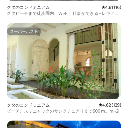
クタのコンドミニアム
レビュー16件
4.81 (16)
クタビーチまで徒歩圏内、Wi-Fi、仕事ができる - レギアン
- スミニャック
スーパーホスト
スーパーホスト
クタのコンドミニアム
レビュー129件
4.62 (129)
ビーチ、スミニャックのサンクチュアリまで600 m。m -2!