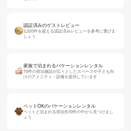
認証済みのゲ⁠ス⁠ト⁠レ⁠ビ⁠ュ⁠ー
2,320件を超える認証済みレビューを参考に選びま
しょう
家族で泊まれるバ⁠ケ⁠ー⁠シ⁠ョ⁠ンレ⁠ン⁠タ⁠ル
70件の宿泊施設が広々としたスペースや子ども向
けのアメニティ・設備を提供しています
ペットOKのバ⁠ケ⁠ー⁠シ⁠ョ⁠ンレ⁠ン⁠タ⁠ル
ペットと泊まれる宿泊先10件の中から見つけまし
ょう