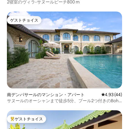
2寝室のヴィラ-サヌールビーチ800 m
ゲストチョイス
ゲストチョイス
南デンパサールのマンション・アパート
レビュー44件
4.93 (44)
サヌールのオーシャンまで徒歩5分、プール2つ付きのBoho
1BR
ゲストチョイス
大好評のゲストチョイスです。