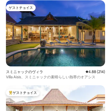
ゲストチョイス
ゲストチョイス
スミニャックのヴィラ
レビュー214件
4.88 (214)
Villa Aisis、スミニャックの素晴らしい熱帯のオアシス
ゲストチョイス
大好評のゲストチョイスです。