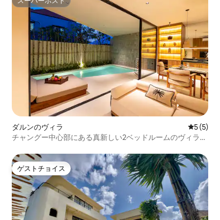
スーパーホスト
スーパーホスト
ダルンのヴィラ
レビュー
5 (5)
チャングー中心部にある真新しい2ベッドルームのヴィラ
「Sila」
ゲストチョイス
ゲストチョイス