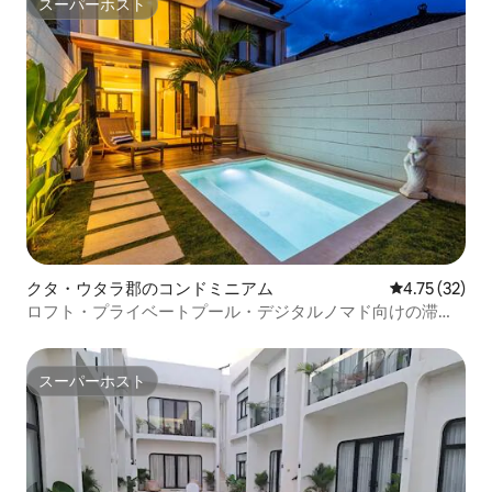
スーパーホスト
スーパーホスト
クタ・ウタラ郡のコンドミニアム
レビュー32件
4.75 (32)
ロフト・プライベートプール・デジタルノマド向けの滞在
先
スーパーホスト
スーパーホスト