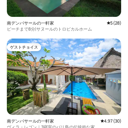
南デンパサールの一軒家
レビュー2
5 (28)
ビーチまで8分|サヌールのトロピカルホーム
ゲストチョイス
ゲストチョイス
南デンパサールの一軒家
レビュー30件
4.97 (30)
​ヴィラ・レゴン｜3寝室のバリ島の伝統的な家