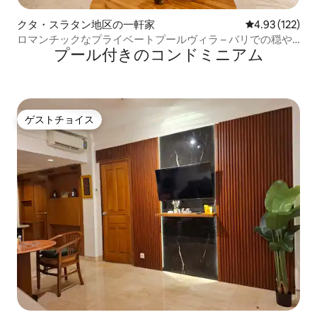
クタ・スラタン地区の一軒家
レビュー122件
4.93 (122)
ロマンチックなプライベートプールヴィラ – バリでの穏や
プール付きのコンドミニアム
かな休暇
ゲストチョイス
ゲストチョイス