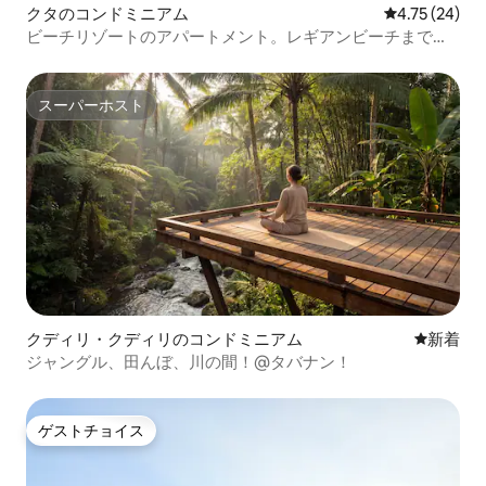
クタのコンドミニアム
レビュー24件
4.75 (24)
ビーチリゾートのアパートメント。レギアンビーチまで徒
歩5分
スーパーホスト
スーパーホスト
クディリ・クディリのコンドミニアム
新しい宿
新着
ジャングル、田んぼ、川の間！@タバナン！
ゲストチョイス
ゲストチョイス