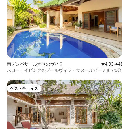
南デンパサール地区のヴィラ
レビュー44件
4.93 (44)
スローライビングのプールヴィラ・サヌールビーチまで5分
ゲストチョイス
ゲストチョイス