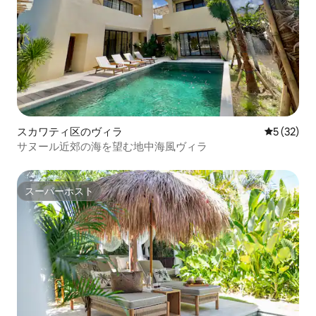
スカワティ区のヴィラ
レビュー3
5 (32)
サヌール近郊の海を望む地中海風ヴィラ
スーパーホスト
スーパーホスト