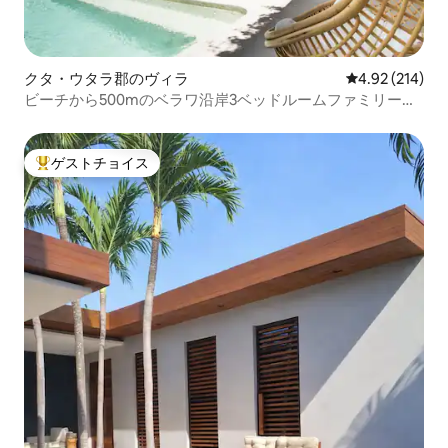
クタ・ウタラ郡のヴィラ
レビュー214件
4.92 (214)
ビーチから500mのベラワ沿岸3ベッドルームファミリーヴ
ィラ
ゲストチョイス
大好評のゲストチョイスです。