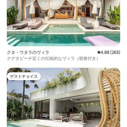
クタ・ウタラのヴィラ
レビュー265件
4.88 (265)
クデタビーチ近くの伝統的なヴィラ（朝食付き）
ゲストチョイス
ゲストチョイス