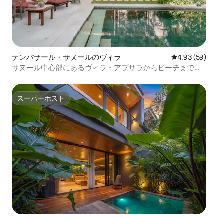
デンパサール・サヌールのヴィラ
レビュー59件
4.93 (59)
サヌール中心部にあるヴィラ・アプサラからビーチまで徒
歩
スーパーホスト
スーパーホスト