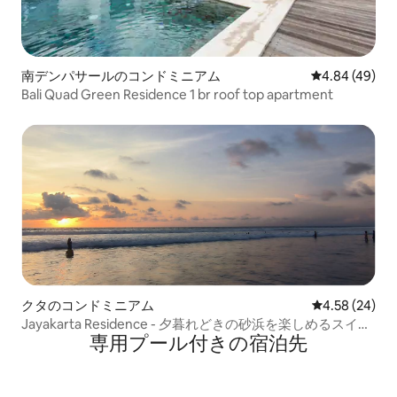
南デンパサールのコンドミニアム
レビュー49件
4.84 (49)
Bali Quad Green Residence 1 br roof top apartment
クタのコンドミニアム
レビュー24件
4.58 (24)
Jayakarta Residence - 夕暮れどきの砂浜を楽しめるスイー
専用プール付きの宿泊先
ト、Legian 6432