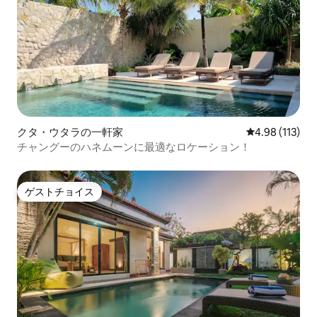
クタ・ウタラの一軒家
レビュー113件
4.98 (113)
チャングーのハネムーンに最適なロケーション！
ゲストチョイス
ゲストチョイス