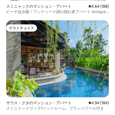
スミニャックのマンション・アパート
レビュー188件
4.64 (188)
ビーチ徒歩圏！アンティーク調の隠れ家アパート Antique
M3｜バリ島スミニャック
ゲストチョイス
ゲストチョイス
サウス・クタのマンション・アパート
レビュー184件
4.94 (184)
スミニャックヴィラ1ベッドルーム、プランジプール付き