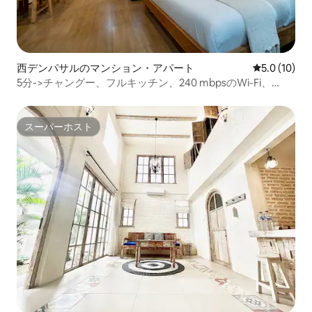
西デンパサルのマンション・アパート
レビュー10
5.0 (10)
5分->チャングー、フルキッチン、240 mbpsのWi-Fi、
Netflix
スーパーホスト
スーパーホスト