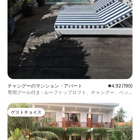
チャングーのマンション・アパート
レビュー190件
4.92 (190)
専用プール付き - ルーフトップロフト、チャングー、ベッ
ド2台
ゲストチョイス
ゲストチョイス