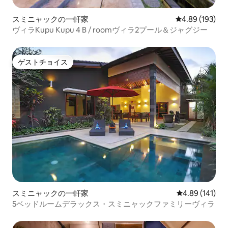
スミニャックの一軒家
レビュー193件
4.89 (193)
ヴィラKupu Kupu 4 B / roomヴィラ2プール＆ジャグジー
ゲストチョイス
ゲストチョイス
スミニャックの一軒家
レビュー141件
4.89 (141)
5ベッドルームデラックス・スミニャックファミリーヴィラ