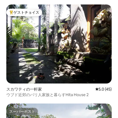
ラ
ゲストチョイス
大好評のゲストチョイスです。
スカワティの一軒家
レビュー45
5.0 (45)
ウブド近郊のバリ人家族と暮らすHita House 2
スーパーホスト
スーパーホスト