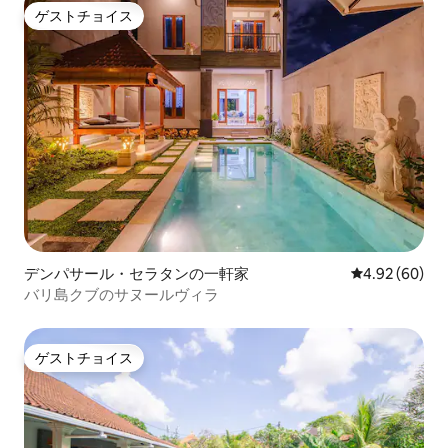
ゲストチョイス
ゲストチョイス
デンパサール・セラタンの一軒家
レビュー60件
4.92 (60)
バリ島クブのサヌールヴィラ
ゲストチョイス
ゲストチョイス