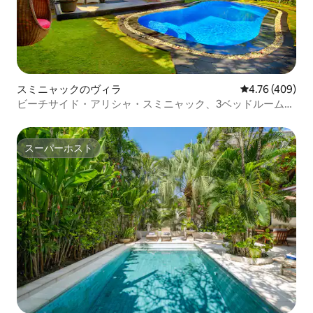
スミニャックのヴィラ
レビュー409件
4.76 (409)
ビーチサイド・アリシャ・スミニャック、3ベッドルーム、
10名様まで、BaliAsiaVila提供
スーパーホスト
スーパーホスト