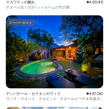
スカワティの離れ
レビュー41件
4.93 (41)
サヌール近くの2ベッドルームの竹の家
スーパーホスト
スーパーホスト
デンパサール・セラタンのヴィラ
レビュー26件
4.81 (26)
ヴィラ・マタハイ・テルビット - サヌールビーチ＆高速ボ
ートより