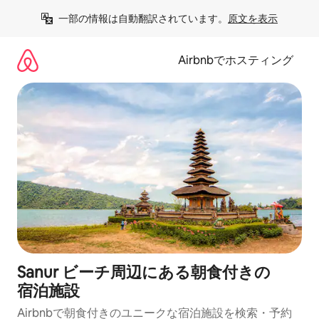
コ
一部の情報は自動翻訳されています。
原文を表示
ン
テ
ン
Airbnbでホスティング
ツ
に
ス
キ
ッ
プ
Sanur ビーチ周辺にあ⁠る朝⁠食⁠付⁠きの
宿⁠泊⁠施⁠設
Airbnbで朝食付きのユニークな宿泊施設を検索・予約