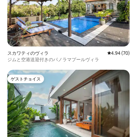
スカワティのヴィラ
レビュー70件
4.94 (70)
ジムと空港送迎付きのパノラマプールヴィラ
ゲストチョイス
ゲストチョイス