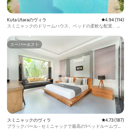
Kuta Utaraのヴィラ
レビュー114件
4.94 (114)
スミニャックのドリームハウス、ベッドの柔軟な配置、豪
華さと広さ
スーパーホスト
スーパーホスト
スミニャックのヴィラ
レビュー187件
4.73 (187)
ブラックパール - セミニャックで最高の1ベッドルームヴィ