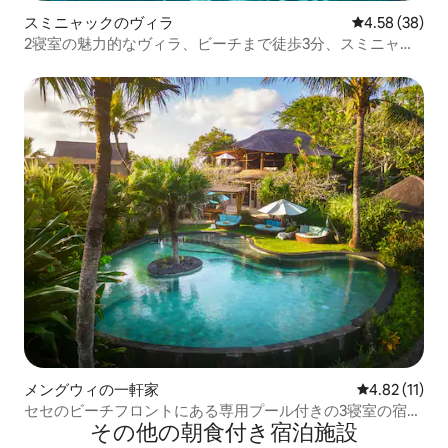
スミニャックのヴィラ
レビュー38件
4.58 (38)
2寝室の魅力的なヴィラ、ビーチまで徒歩3分、スミニャッ
ク
メングウィの一軒家
レビュー11件
4.82 (11)
セセのビーチフロントにある専用プール付きの3寝室の宿泊
その他の朝食付き宿泊施設
先