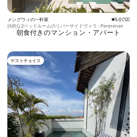
メングウィの一軒家
レビュー12
5.0 (12)
詩的な2ベッドルームのリバーサイドヴィラ - Pererenan
朝食付きのマンション・アパート
ゲストチョイス
ゲストチョイス