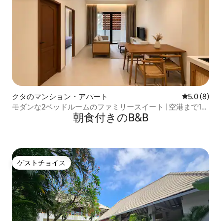
クタのマンション・アパート
レビュー8
5.0 (8)
モダンな2ベッドルームのファミリースイート | 空港まで10
朝食付きのB&B
分
ゲストチョイス
ゲストチョイス