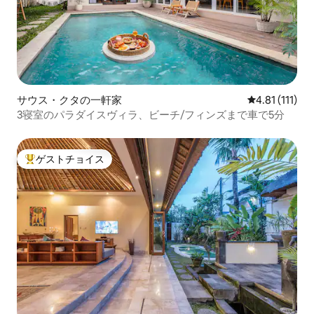
サウス・クタの一軒家
レビュー111
4.81 (111)
3寝室のパラダイスヴィラ、ビーチ/フィンズまで車で5分
ゲストチョイス
大好評のゲストチョイスです。