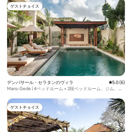
ゲストチョイス
ゲストチョイス
デンパサール・セラタンのヴィラ
レビュー6
5.0 (6)
Manu Gede | 4ベッドルーム + 2段ベッドルーム、ジム、サ
ウナ、氷浴
ゲストチョイス
ゲストチョイス