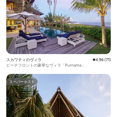
スカワティのヴィラ
レビュー71件
4.96 (71)
ビーチフロントの豪華なヴィラ「Purnama」
スーパーホスト
スーパーホスト