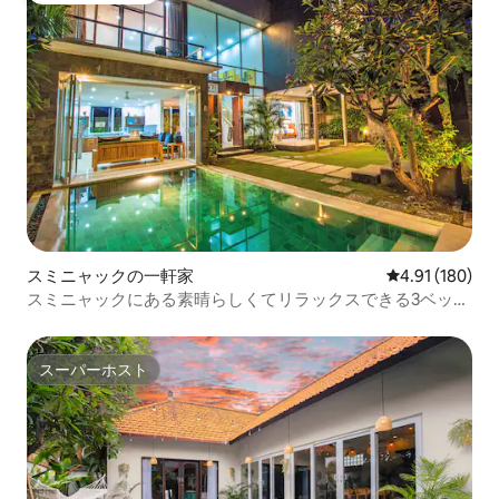
スミニャックの一軒家
レビュー180件
4.91 (180)
スミニャックにある素晴らしくてリラックスできる3ベッド
ルーム3エンスイートヴィラ
スーパーホスト
スーパーホスト