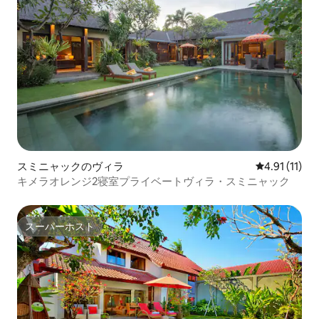
スミニャックのヴィラ
レビュー11件
4.91 (11)
キメラオレンジ2寝室プライベートヴィラ・スミニャック
スーパーホスト
スーパーホスト