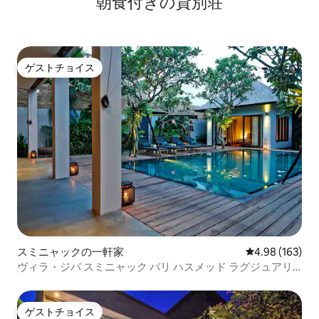
朝食付きの貸別荘
ゲストチョイス
ゲストチョイス
スミニャックの一軒家
レビュー163件
4.98 (163)
ヴィラ・ジバ スミニャック バリ ハスメッド ラグジュアリ
ー 5ベッドルームヴィラ
ゲストチョイス
ゲストチョイス