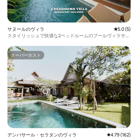
サヌールのヴィラ
レビュー5
5.0 (5)
スタイリッシュで快適な2ベッドルームのプールヴィラサヌ
ール、囲まれたリビング
スーパーホスト
スーパーホスト
デンパサール・セラタンのヴィラ
レビュー162件
4.79 (162)