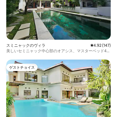
スミニャックのヴィラ
レビュー147件
4.92 (147)
美しいセミニャック中心部のオアシス、マスターベッド4
台、12mプール
ゲストチョイス
ゲストチョイス