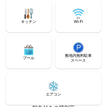
サイズのベッドルーム2室、専用バスルー
手入れが行き届いて
ム+ソファ。私たちの素晴らしいスタッフ
こは、上品で豪華
が、家庭でのマッサージや特別なランチ
間を共有する場所です
やディナーを簡単に手配します！75イン
掲載されたばかり
チのソニーを含む3台のテレビ。ベラワ＆
ン価格でご予約く
キッチン
Wi-Fi
エコービーチクラブフィンズ、アトラ
ス、ザ・ローンなどへのアクセスが簡単
敷地内無料駐⁠車
プール
ス⁠ペ⁠ー⁠ス
エアコン