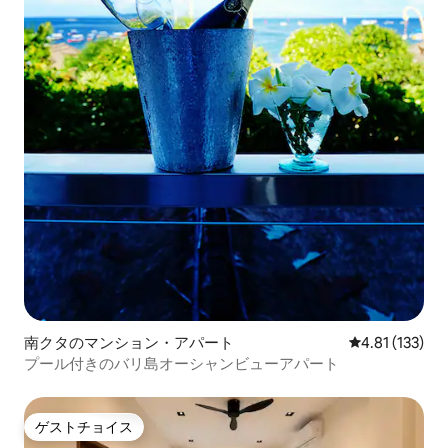
南クタのマンション・アパート
レビュー133
4.81 (133)
プール付きのバリ島オーシャンビューアパート
ゲストチョイス
ゲストチョイス