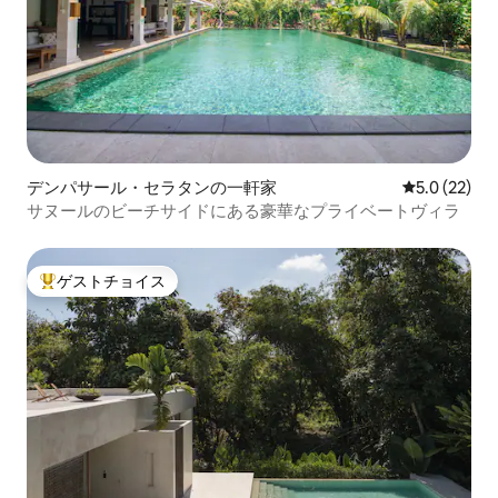
デンパサール・セラタンの一軒家
レビュー22
5.0 (22)
サヌールのビーチサイドにある豪華なプライベートヴィラ
ゲストチョイス
大好評のゲストチョイスです。