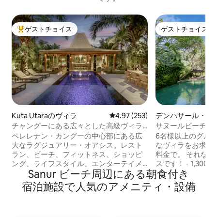
ゲストチョイス
ゲストチョイス
大好評のゲストチョイスです。
ゲストチョイス
Kuta Utaraのヴィラ
レビュー253件、5つ星中4.97
4.97 (253)
デンパサール・セ
ィラ
チャングーにある広々とした高級ヴィラ
サヌールビーチ近
での滞在（ビーチ＆エンターテイメン
ヴィラ-50%d%d
ペレレナン・カングーの中心部にある広
6名様以上のグル
ト）
大なラグジュアリー・オアシス。レスト
なヴィラをお求め
ラン、ビーチ、フィットネス、ショッピ
料金で。 それな
ング、ライフスタイル、エンターテイメ
スです！ - 1,300平方メートルの物件を、
Sanur ビーチ周辺にあ⁠る朝⁠食⁠付⁠き
ントシーン。広大な900平方メートルの
あなただけでご利用
ヴィラには素敵なプールがあります。メ
室、すべてスイー
宿⁠泊⁠施⁠設で人⁠気⁠のア⁠メ⁠ニ⁠テ⁠ィ⁠・設⁠備
インストリートまで簡単に歩けます。朝
専用プールがあります
食と清掃は週5日。広々とした独立したリ
サヌールビーチに近い
ビングルーム、エアコン。豪華なキング
ャングルビュー - 