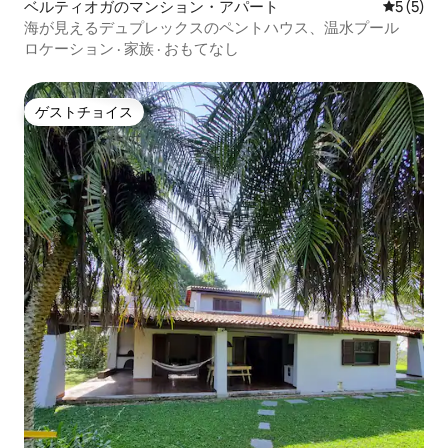
ベルティオガのマンション・アパート
レビュー
5 (5)
海が見えるデュプレックスのペントハウス、温水プール
ロケーション
·
家族
·
おもてなし
ゲストチョイス
ゲストチョイス