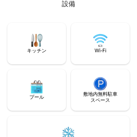
の部屋に換気扇 • 安全な屋内駐車スペー
設備
ルリネン、快適な
ス1台分
ド、フルキッチン
めるダイニングテ
す。 しばらく過ごすのが楽しくないかど
うかはわかります
キッチン
Wi-Fi
敷地内無料駐⁠車
プール
ス⁠ペ⁠ー⁠ス