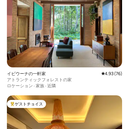
イビウーナの一軒家
レビュー76件
4.93 (76)
アトランティックフォレストの家
ロケーション
·
家族
·
近隣
ゲストチョイス
大好評のゲストチョイスです。