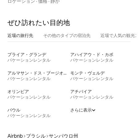
メント。
ロケーション
·
価格
·
静か
ぜひ訪⁠れ⁠た⁠い目⁠的⁠地
近場の旅行先
その他のタ⁠イ⁠プ⁠の宿⁠泊⁠先
近場で人気の観光
プライア・グランデ
アハイアウ・ド・カボ
バケーションレンタル
バケーションレンタル
アルマサン・ドス・ブージオス
モンテ・ヴェルデ
バケーションレンタル
バケーションレンタル
オリンピア
アチバイア
バケーションレンタル
バケーションレンタル
バウル
さらに表示
バケーションレンタル
Airbnb
ブラシル
サンパウロ州