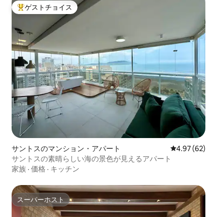
ゲストチョイス
大好評のゲストチョイスです。
サントスのマンション・アパート
レビュー62件
4.97 (62)
サントスの素晴らしい海の景色が見えるアパート
家族
·
価格
·
キッチン
スーパーホスト
スーパーホスト