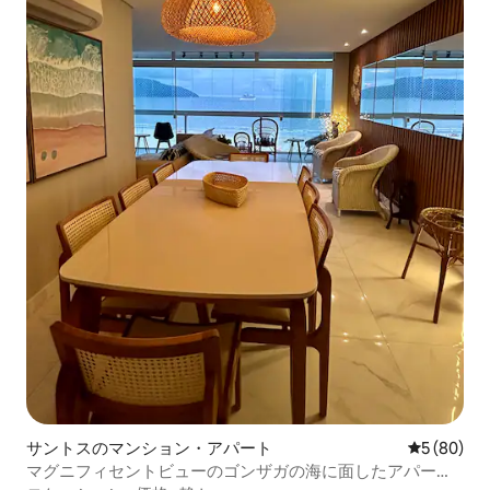
サントスのマンション・アパート
レビュー8
5 (80)
マグニフィセントビューのゴンザガの海に面したアパート