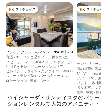
ゲストチョイス
ゲストチョイス
大好評のゲストチョイスです。
大好評のゲストチ
プライア グランドのマンシ
レビュー176件、5つ星中4.99
4.99 (176)
ョン・アパート
海辺 • エアコンと温水プール付きの2室の
スイート
📍 ビーラ・マル = ギルヘルミナ ゲストが
サン・ヴィセンテ
利用できるレクリエーションエリア。 •
ン・アパート
海の眺望の高級ア
セルフチェックイン • 光ファイバーWi-Fi •
ション！
São Vicenteの
スマートテレビ3台 • バーベキューキット
アパートで、海の
• ガラス張りのバルコニー • コットン100%
ロケーション
·
家族
·
ペット
います。 敷地周辺に駐車場をご用意して
の寝具とバスタオル • 72㎡のプライベー
おります。 レストラン、バー、ドラッグ
トエリア • エアコン、扇風機、スマート
ストア、スーパー
価格
·
家族
·
情報の
テレビ付きのスイート2室 • 設備の整った
バイシャーダ・サンティスタのバケー
要なビーチに近いです。 Ape
フルキッチン • バーベキューグリルとミ
コン、350 Mb Wi
ションレンタルで人気のアメニティ・
ニバー付きのグルメバルコニー • すべて
ルとNetflixを