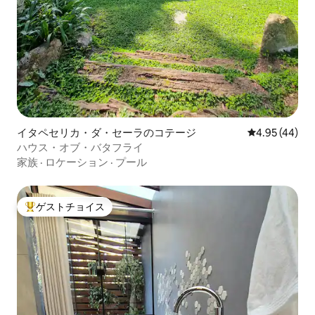
イタペセリカ・ダ・セーラのコテージ
レビュー44件
4.95 (44)
ハウス・オブ・バタフライ
家族
·
ロケーション
·
プール
ゲストチョイス
大好評のゲストチョイスです。