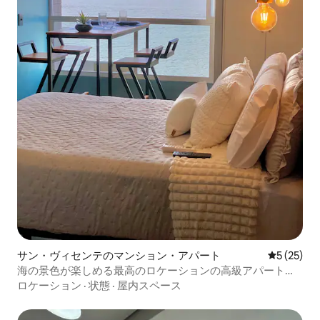
サン・ヴィセンテのマンション・アパート
レビュー2
5 (25)
海の景色が楽しめる最高のロケーションの高級アパートメ
ント
ロケーション
·
状態
·
屋内スペース