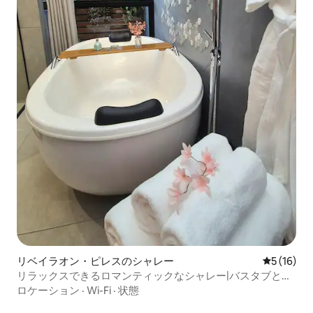
リベイラオン・ピレスのシャレー
レビュー1
5 (16)
リラックスできるロマンティックなシャレー|バスタブと暖
炉
ロケーション
·
Wi-Fi
·
状態