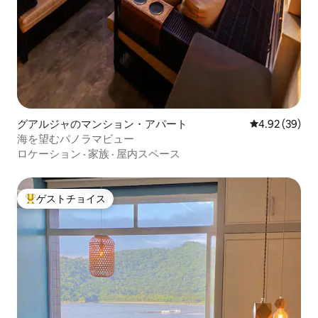
グアルジャのマンション・アパート
レビュー39件
4.92 (39)
海を望むパノラマビュー
ロケーション
·
家族
·
屋内スペース
ゲストチョイス
大好評のゲストチョイスです。