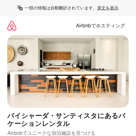
コ
一部の情報は自動翻訳されています。
原文を表示
ン
テ
ン
Airbnbでホスティング
ツ
に
ス
キ
ッ
プ
バイシャーダ・サンティスタにあるバ
ケーションレンタル
Airbnbでユニークな宿泊施設を見つける