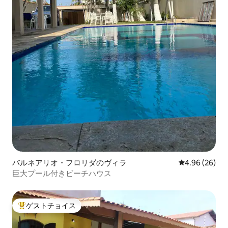
バルネアリオ・フロリダのヴィラ
レビュー26件
4.96 (26)
巨大プール付きビーチハウス
ゲストチョイス
大好評のゲストチョイスです。