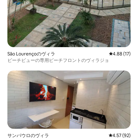
São Lourençoのヴィラ
レビュー17件
4.88 (17)
ビーチビューの専用ビーチフロントのヴィラジョ
サンパウロのヴィラ
レビュー92件
4.57 (92)