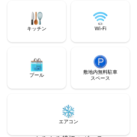
山、海、街の絶景を
ル。 🅿️ 無料駐車場3台分。隣にショッピ
機
ングセンターとマーケット。 💼 家族連
れ、グループ、企業のリトリート、ホー
ムオフィスに最適。 ⭐ 5つ星評価のスーパ
ーホスト
キッチン
Wi-Fi
敷地内無料駐⁠車
プール
ス⁠ペ⁠ー⁠ス
エアコン