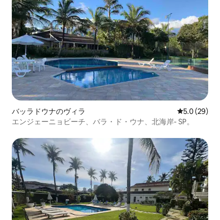
バッラドウナのヴィラ
レビュー29
5.0 (29)
エンジェーニョビーチ、バラ・ド・ウナ、北海岸- SP。