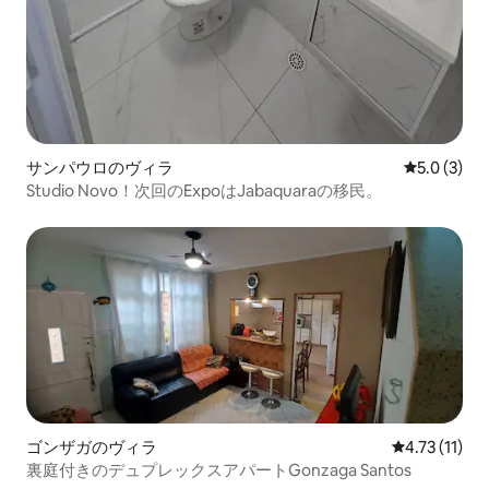
サンパウロのヴィラ
レビュー3
5.0 (3)
Studio Novo！次回のExpoはJabaquaraの移民。
ゴンザガのヴィラ
レビュー11件
4.73 (11)
裏庭付きのデュプレックスアパートGonzaga Santos