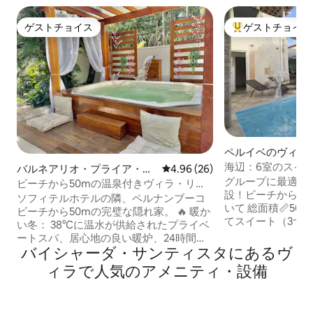
ゲストチョイス
ゲストチョイス
ゲストチョイス
大好評のゲストチ
ペルイベのヴィラ
海辺：6室のスイ
バルネアリオ・プライア・
レビュー26件、5つ星中4.96
4.96 (26)
ル、展望台
グループに最適な
ド・ペルナンブコのヴィラ
ビーチから50mの温泉付きヴィラ・リン
設！ビーチから50メートル
ダ（38人収容可）
ソフィテルホテルの隣、ペルナンブーコ
いて 総面積📏500
ビーチから50mの完璧な隠れ家。 🔥 暖か
てスイート（3つはエ
い冬： 38°Cに温水が供給されたプライベ
のバスルーム+ 1つ
ートスパ、居心地の良い暖炉、24時間プ
ン 🚗 3台分の屋内駐車
バイシャーダ・サンティスタにあるヴ
ライベートプール。 🏠 家： エアコン付き
い✨ハイライト 🌊
の4室のスイート、5.5バスルーム、設備
ィラで人気のアメニティ・設備
ートル プライベート
の整ったキッチン、グルメエリア、ハン
x 1.40m） 特
モック付きバルコニー。最大8名様まで。
ベキューエリア 高速🌐 
🛏️ ホテルスタンダードの白い寝具とタオ