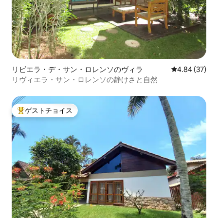
リビエラ・デ・サン・ロレンソのヴィラ
レビュー37件
4.84 (37)
リヴィエラ・サン・ロレンソの静けさと自然
ゲストチョイス
大好評のゲストチョイスです。