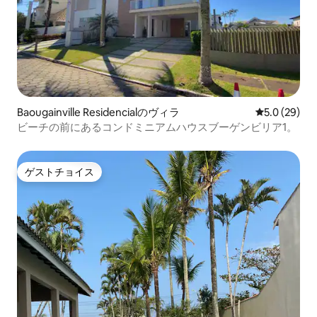
Baougainville Residencialのヴィラ
レビュー29
5.0 (29)
ビーチの前にあるコンドミニアムハウスブーゲンビリア1。
ゲストチョイス
ゲストチョイス