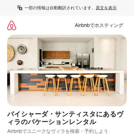
コ
一部の情報は自動翻訳されています。
原文を表示
ン
テ
ン
Airbnbでホスティング
ツ
に
ス
キ
ッ
プ
バイシャーダ・サンティスタにあるヴ
ィラのバケーションレンタル
Airbnbでユニークなヴィラを検索・予約しよう