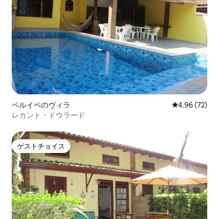
ペルイベのヴィラ
レビュー72件
4.96 (72)
レカント・ドウラード
ゲストチョイス
ゲストチョイス