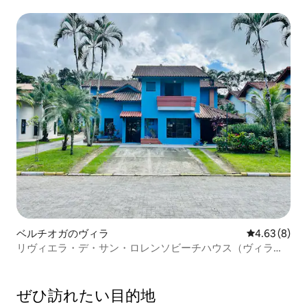
Lourenço）の横型マンションハウス
ベルチオガのヴィラ
レビュー8件
4.63 (8)
リヴィエラ・デ・サン・ロレンソビーチハウス（ヴィラー
ジョ）
ぜひ訪⁠れ⁠た⁠い目⁠的⁠地