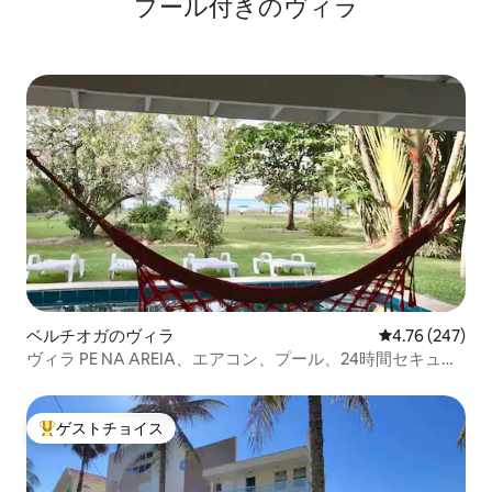
プール付きのヴィラ
ベルチオガのヴィラ
レビュー247件
4.76 (247)
ヴィラ PE NA AREIA、エアコン、プール、24時間セキュリ
ティ
ゲストチョイス
大好評のゲストチョイスです。