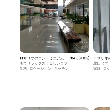
ロサリオのコンドミニアム
レビュー102件、5つ星
4.83 (102)
ロサリオ
街でリラックス！美しいロフト
北口（プ
価格
·
ロケーション
·
キッチン
家族
·
ロ