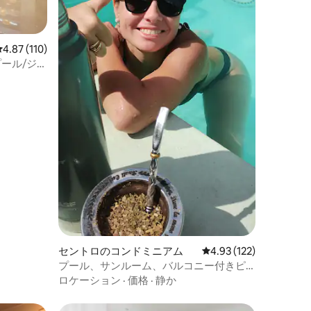
レビュー110件、5つ星中4.87つ星の平均評価
4.87 (110)
ール/ジ
セントロのコンドミニアム
レビュー122件、5つ星
4.93 (122)
プール、サンルーム、バルコニー付きピ
チンチャ
ロケーション
·
価格
·
静か