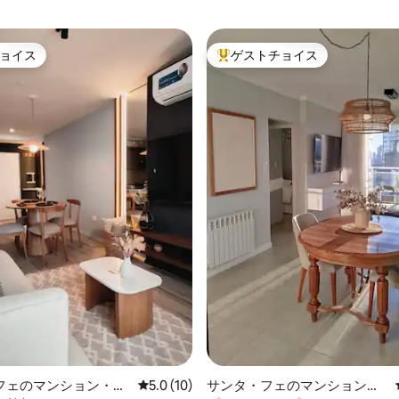
ョイス
ゲストチョイス
ョイス
大好評のゲストチョイスです。
中4.91つ星の平均評価
フェのマンション・ア
レビュー10件、5つ星中5.0つ星の平均評価
5.0 (10)
サンタ・フェのマンション・