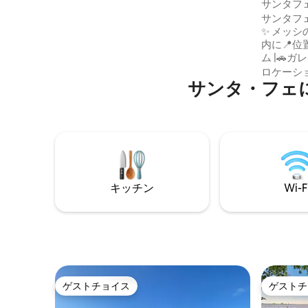
パート
サンタフ
まれています ✨ 明るくモダンで超快適 ⏰
サンタフ
柔軟なチェックイン・チェックアウト
✨ メッシの壁画が描かれた象徴的な建物
（リクエストに応じて） 24時間365日セ
内に📍位置 寝室🛏
キュリティとリバーウォークのある📍安
ム |🚗ガレージ付き
全なエリア 当日予約はまずお問い合わせ
えたユニ
ください
ロケーシ
サンタ・フェ
い。 ✔ 
と暖房 広い
トテレビ 
🌅 24時間✔
ア、ショ
ラザ、バス
ティーは
キッチン
Wi-F
ゲストチョイス
ゲストチ
ゲストチョイス
ゲストチ