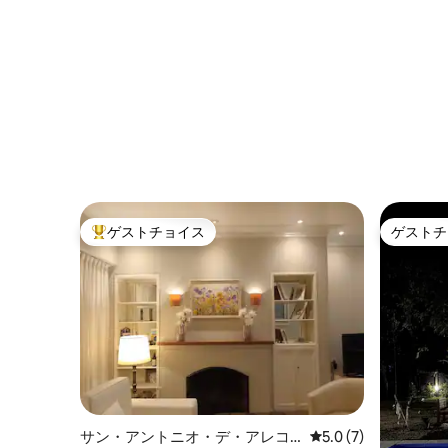
ゲストチョイス
ゲストチ
大好評のゲストチョイスです。
ゲストチ
サン・アントニオ・デ・アレコ
レビュー7件、5つ星
5.0 (7)