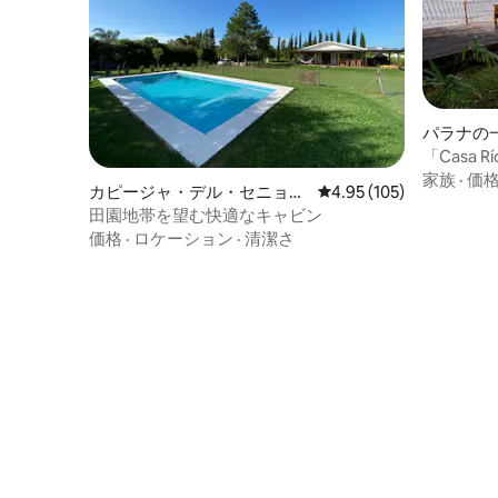
パラナの
「Casa 
ル、デッ
家族
·
価
カピージャ・デル・セニョー
レビュー105件、5つ星
4.95 (105)
ルの一軒家
田園地帯を望む快適なキャビン
価格
·
ロケーション
·
清潔さ