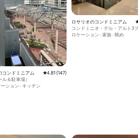
ロサリオのコンドミニアム
コンドミニオ・デル・アルト3プ
ム/セキュリティなど
ロケーション
·
家族
·
眺め
中4.83つ星の平均評価
のコンドミニアム
レビュー147件、5つ星中4.81つ星の平均評価
4.81 (147)
ール＆駐車場）
ケーション
·
キッチン