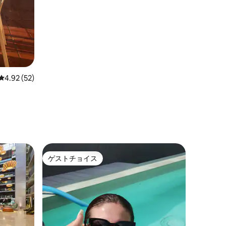
レビュー52件、5つ星中4.92つ星の平均評価
4.92 (52)
ゲストチョイス
ゲストチョイス