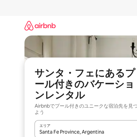
コ
ン
テ
ン
ツ
に
ス
キ
ッ
プ
サンタ・フェにあるプ
ール付きのバケーショ
ンレンタル
Airbnbでプール付きのユニークな宿泊先を見
よう
エリア
検索結果が表示されたら、上下の矢印キーを使っ