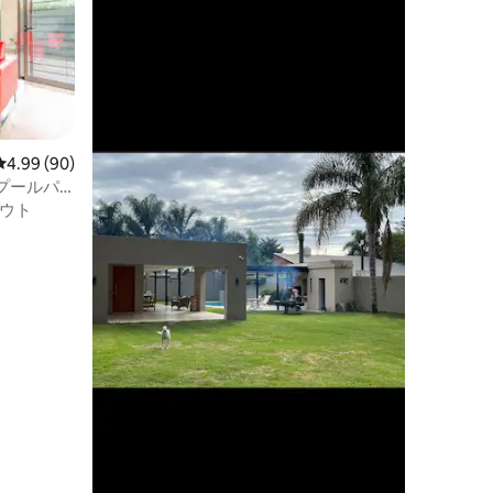
レビュー90件、5つ星中4.99つ星の平均評価
4.99 (90)
プールパ
ウト