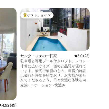
サンタ・
ゲストチョイス
ゲスト
大好評のゲストチョイスです。
ゲスト
Refúgi
ジ付きの
カーザ・
ルタを組
最大14
4寝室、
ングルー
ロケーシ
グリル付
付きラウンジ
後に共通
サンタ・フェの一軒家
レビュー23件、5つ
5.0 (23)
ループ、
駐車場と専用プール付きロフト。レコレ
で、必要
タ。
非常に広いサイズ。価格と品質が優れて
ためのス
います。最高で最新のもの。当宿泊施設
は優れた評価を得ており、お客様がまた
来てくださるよう、日々快適な体験を向
上させています。敷地内に駐車場があ
家族
·
ロケーション
·
快適さ
り、市内中心部にある静かな空間である
ことに加えて、サイズは本当にとても快
適です。お待ちしております。お問い合
わせは大歓迎です。24時間対応していま
レビュー49件、5つ星中4.92つ星の平均評価
4.92 (49)
す。いつでも予約できます。お迎えに参