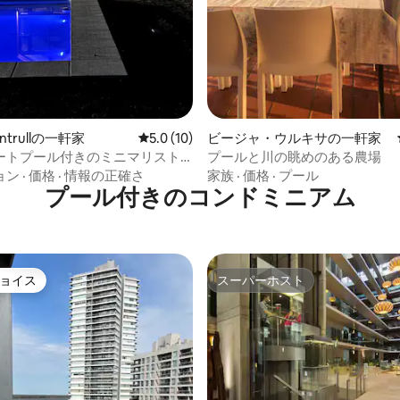
ontrullの一軒家
レビュー10件、5つ星中5.0つ星の平均評価
5.0 (10)
ビージャ・ウルキサの一軒家
ートプール付きのミニマリスト
プールと川の眺めのある農場
 パラナから20分
ョン
·
価格
·
情報の正確さ
家族
·
価格
·
プール
プール付きのコンドミニアム
ョイス
スーパーホスト
ョイス
スーパーホスト