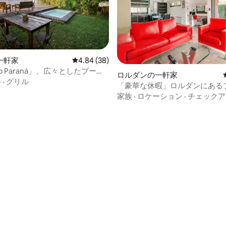
一軒家
レビュー38件、5つ星中4.84つ星の平均評価
4.84 (38)
Río Paraná」、広々としたプー
ロルダンの一軒家
キ桟橋。
格
·
グリル
「豪華な休暇」ロルダンにある
中4.95つ星の平均評価
ーク付きの家
家族
·
ロケーション
·
チェックア