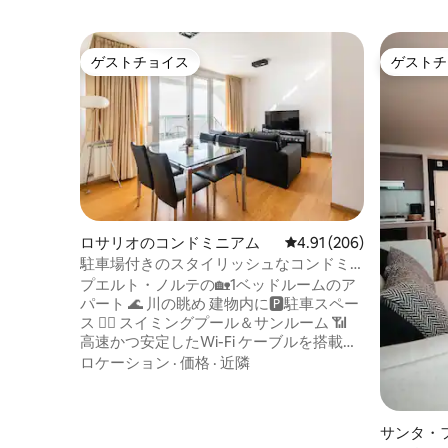
ゲストチョイス
ゲストチ
ゲストチョイス
ゲストチ
ロサリオのコンドミニアム
レビュー206件、5つ星
4.91 (206)
駐車場付きのスタイリッシュなコンドミ
ニアム•プエルトノルテ
プエルト・ノルテの🏡1ベッドルームのア
パート 🌊 川の眺め 建物内に🅿駐車スペー
ス 🏊‍♂️ スイミングプール＆サンルーム 📶
高速かつ安定したWi-Fi ケーブルを搭載し
た📺スマートテレビ ☕ ネスプレッソ＆設
ロケーション
·
価格
·
近隣
備の整ったキッチン 🍽 電子レンジ、オー
ブン、冷蔵庫、食器 形状😴 記憶枕 バス
タブ付き🛁フルバスルーム ❄ エアコン
サンタ・
（冷暖房） 🧼 ベッドリネンとタオルが含