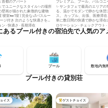
アパート
ェ首都のアパート
プレミアム、プール、バルコニー
ンチテレビ、ガレージ込み
ェでユニークなスタイル✨の場所
✨ サンタフェで最高のエリアの
る、温かでモダンで静かな休憩
️ 1室 | 完全な🛁バスルー
ス。 カップル、出張、医療滞在、または
 次のような快適さを備
単に数日間の快適で静かな滞在
ークな滞在をお楽しみくださ
す。 アパートメントにはクイーンサイズ
ョン
·
快適さ
·
長期滞在
ロケーション
·
チェックアウト
·
にあるプール付きの宿泊先で人気のア
設備の整ったキッチン ✔ エアコン
ベッド、58インチテレビ、完全
✔ バルコニー ✔ WiFi +スマー
テン、高速Wi-Fi、ラジエータ
川の360°の景色を望む✔プール
暮れ時にリラックスできる街の
セキュリティ 歩行者専用エリ
える広いバルコニーがあります。
ッピング、カジノ、プエルトプ
用、子供/乳幼児はお断り 家具は高品質
ターミナルから徒歩圏内 パー
（パイン材ではありません）マ
禁止されています –
高品質（マットではありません
i
プール
敷地内無料駐
プール付きの貸別荘
ョイス
ゲストチョイス
ョイス
大好評のゲストチョイスです。