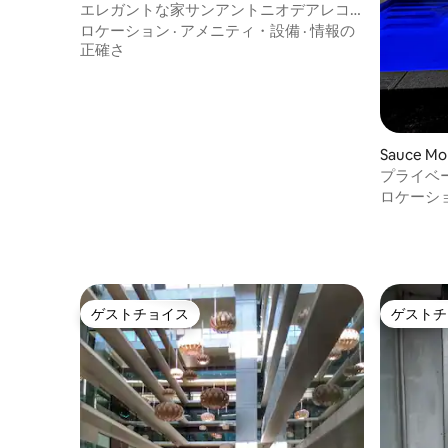
の一軒家
エレガントな家サンアントニオデアレコ
歴史地区
ロケーション
·
アメニティ・設備
·
情報の
正確さ
Sauce M
プライベ
ハウス -
ロケーシ
ゲストチョイス
ゲストチ
ゲストチョイス
ゲストチ