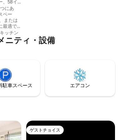
、58イ
ります！ 駐車場はロフトの中にありま
1つにあ
す！ ！ ！
スペー
に最適で
キッチン
メニティ・設備
遮光カー
ー暖房、夕
景色が見
 大人専
ットレス/
）
⁠車ス⁠ペ⁠ー⁠ス
エアコン
ゲストチョイス
ゲストチョイス