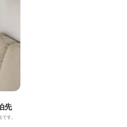
泊先
先です。