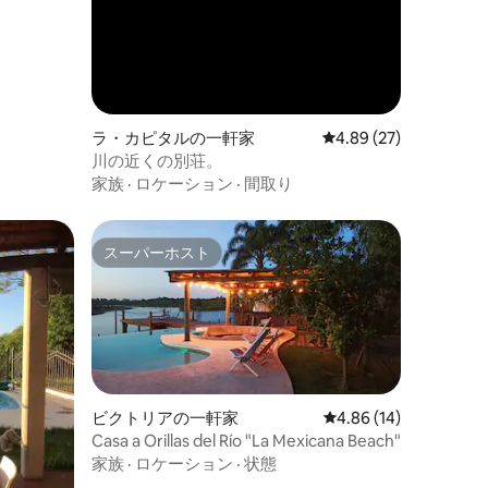
ラ・カピタルの一軒家
レビュー27件、5つ星
4.89 (27)
川の近くの別荘。
家族
·
ロケーション
·
間取り
スーパーホスト
スーパーホスト
ビクトリアの一軒家
レビュー14件、5つ星
4.86 (14)
Casa a Orillas del Río "La Mexicana Beach"
家族
·
ロケーション
·
状態