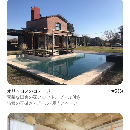
オリベロスのコテージ
レビュー
5 (5)
素敵な田舎の家とロフト、プール付き
情報の正確さ
·
プール
·
屋内スペース