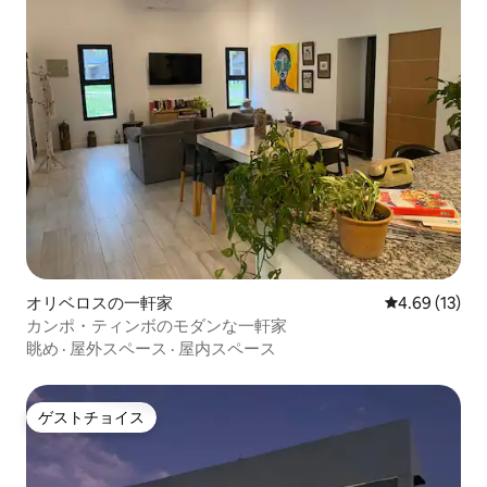
オリベロスの一軒家
レビュー13件
4.69 (13)
カンポ・ティンボのモダンな一軒家
眺め
·
屋外スペース
·
屋内スペース
ゲストチョイス
ゲストチョイス