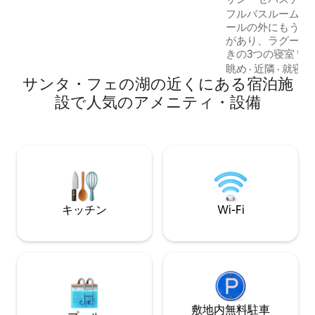
ランド、2ドア冷凍庫付き冷蔵庫。スイー
ットなし
フルバスルーム2室
ト：居心地の良いリビング、暖炉、屋内
ールの外にもう1室
プール（冬季のみ利用可能、この地域に
があり、ラグーン
はガスがないため追加料金がかかりま
きの3つの寝室 *
す）。スイート内のバスルームにはサウ
つ目の寝室には、
眺め
·
近隣
·
就寝環
ナ、ダブルシンクが備わっています。各
サンタ・フェの湖の近くにある宿泊施
ター付きソミエ（
部屋にエアコン。Wi-Fi。デザイン。川。
*90インチテレビ
設で人気のアメニティ・設備
ビング *エアコン
ングルーム *エア
付きプレイルーム 
ある広いテラス *プール *ラグ
家屋、桟橋なし。 
フボードのご利用可
キッチン
Wi-Fi
敷地内無料駐⁠車