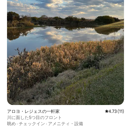
アロヨ・レジェスの一軒家
レビュー11件
4.73 (11)
川に面した5つ目のフロント
眺め
·
チェックイン
·
アメニティ・設備