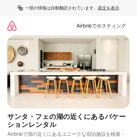
コ
一部の情報は自動翻訳されています。
原文を表示
ン
テ
ン
Airbnbでホスティング
ツ
に
ス
キ
ッ
プ
サンタ・フェの湖の近くにあるバケー
ションレンタル
Airbnbで湖の近くにあるユニークな宿泊施設を検索・