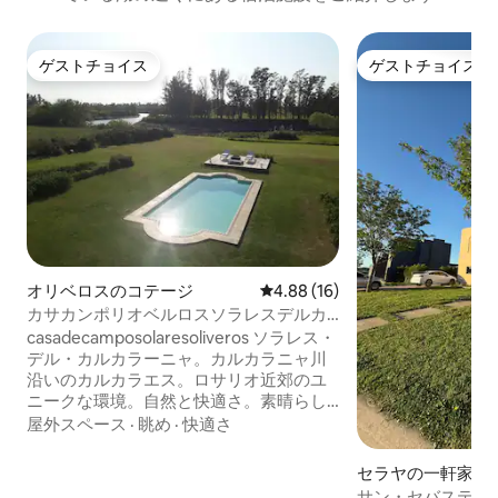
ゲストチョイス
ゲストチョイス
ゲストチョイス
ゲストチョイス
オリベロスのコテージ
レビュー16件、5つ星中4.88
4.88 (16)
カサカンポリオベルロスソラレスデルカ
ルカラーナカルカラエス
casadecamposolaresoliveros ソラレス・
デル・カルカラーニャ。カルカラニャ川
沿いのカルカラエス。ロサリオ近郊のユ
ニークな環境。自然と快適さ。素晴らし
い一日を過ごすのに最適です。公園、プ
屋外スペース
·
眺め
·
快適さ
ール、バーベキューエリア、バルコニ
ー、快適なリビング、暖炉、書斎、ダイ
セラヤの一軒家
ニングルーム。オープンキッチン、アイ
サン・セバスティア