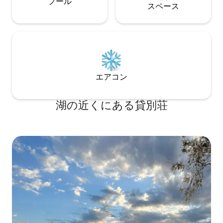
プール
ス⁠ペ⁠ー⁠ス
エアコン
湖の近くにある貸別荘