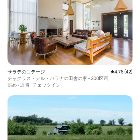
サラテのコテージ
レビュー42件
4.76 (42)
チャクラス・デル・パラナの田舎の家 - 200区画
眺め
·
近隣
·
チェックイン