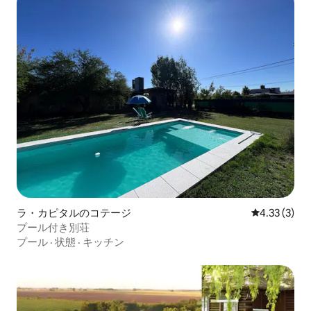
ラ・カピタルのコテージ
レビュー3件
4.33 (3)
プール付き別荘
プール
·
状態
·
キッチン