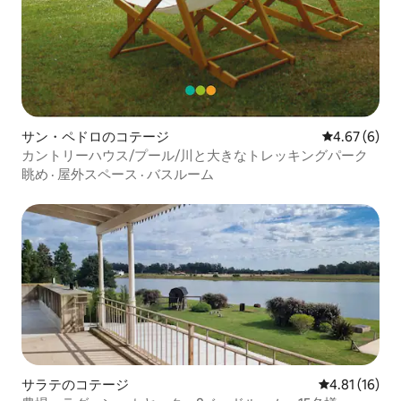
サン・ペドロのコテージ
レビュー6件
4.67 (6)
カントリーハウス/プール/川と大きなトレッキングパーク
眺め
·
屋外スペース
·
バスルーム
サラテのコテージ
レビュー16件
4.81 (16)