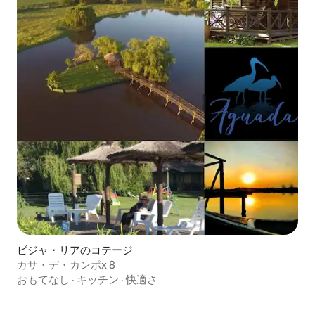
ビジャ・リアのコテージ
カサ・デ・カンポx 8
おもてなし
·
キッチン
·
快適さ