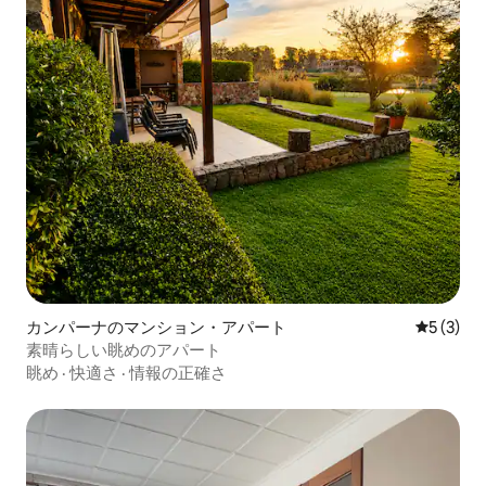
カンパーナのマンション・アパート
レビュー
5 (3)
素晴らしい眺めのアパート
眺め
·
快適さ
·
情報の正確さ