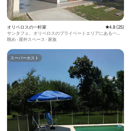
オリベロスの一軒家
レビュー25
4.8 (25)
サンタフェ、オリベロスのプライベートエリアにある一軒
家
眺め
·
屋外スペース
·
家族
スーパーホスト
スーパーホスト