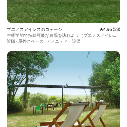
ブエノスアイレスのコテージ
レビュー23件
4.96 (23)
生態学的で持続可能な農場を訪れよう（ブエノスアイレス
から1時間）
近隣
·
屋外スペース
·
アメニティ・設備