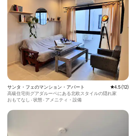
サンタ・フェのマンション・アパート
レビュー12
4.5 (12)
高級住宅街グアダルーペにある北欧スタイルの隠れ家
おもてなし
·
状態
·
アメニティ・設備