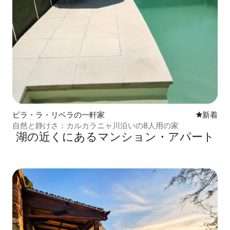
ビラ・ラ・リベラの一軒家
新しい宿
新着
自然と静けさ：カルカラニャ川沿いの8人用の家
湖の近くにあるマンション・アパート