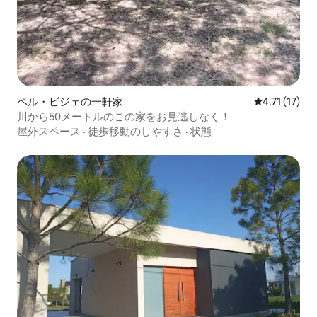
ベル・ビジェの一軒家
レビュー17件
4.71 (17)
川から50メートルのこの家をお見逃しなく！
屋外スペース
·
徒歩移動のしやすさ
·
状態