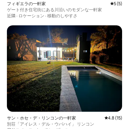
フィギエラの一軒家
レビュー
5 (5)
ゲート付き住宅街にある川沿いのモダンな一軒家
近隣
·
ロケーション
·
移動のしやすさ
サン・ホセ・デ・リンコンの一軒家
レビュー15
4.8 (15)
別荘「アイレス・デル・ウバハイ」 リンコン