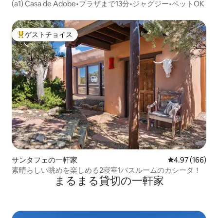
(a1) Casa de Adobe•プラザまで13分•ジャグジー•ペットOK
ゲストチョイス
大好評のゲストチョイスです。
サンタフェの一軒家
レビュー166件
4.97 (166)
素晴らしい眺めを楽しめる2寝室1バスルームのカシータ！
まるまる貸切の一軒家