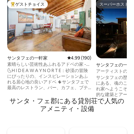
ゲストチョイス
スーパーホスト
大好評のゲストチョイスです。
スーパーホスト
サンタフェの一軒家
レビュー190件、5つ星中4.99
4.99 (190)
素晴らしい芸術性あふれるアドベの家 -
サンタフェの一軒
徒歩圏内にあらゆるものが揃う立地
🌜H I D E A W A Y N O R T E：砂漠の冒険
アーティストのアドビ
にぴったりの、インスピレーションあふ
フェンス | ミャオ
サンタフェの歴史
れる居心地の良いアドベ 🌵サンタフェで
にある、魂のこも
最高のレストラン、バー、カフェ、ブテ
れ家へようこそ。
ィック、映画館、ファーマーズマーケッ
的な建築とアーテ
ト、クラフトマーケットまで徒歩3分。
サンタ・フェ郡にある貸別荘で人気の
融合しています。
ABQから直通の🌵電車+レンタカーは不要
新しい専用ホット
アメニティ・設備
🌵キングベッド＋クイーンベッド 🌵高速
スで完全に囲まれ
⚡️Wi-Fi 🌵暖炉+エアコン/暖房ミニスプリ
ットを囲んで集まり
ット 🌵ボーナスサンルーム（ソファとテ
ンタフェでのお気
レビ付き） 🌵専用パティオ 🌵ランドリー
家に落ち着きまし
完備 🌵子供用：ベビーベッド、ハイチェ