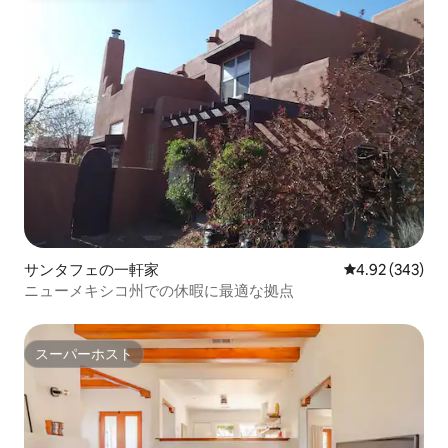
サンタフェの一軒家
レビュー343件
4.92 (343)
ニューメキシコ州での休暇に最適な拠点
スーパーホスト
スーパーホスト