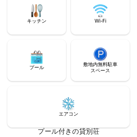
からわずか5分、プラ
ア/補助椅子、おもちゃ、本、ホワイトノ
全にフェンスで囲
イズ 🌵犬：ベッド、ボウル、ゲート付き
れでもOKです。
パティオ
もあります。
キッチン
Wi-Fi
敷地内無料駐⁠車
プール
ス⁠ペ⁠ー⁠ス
エアコン
プール付きの貸別荘