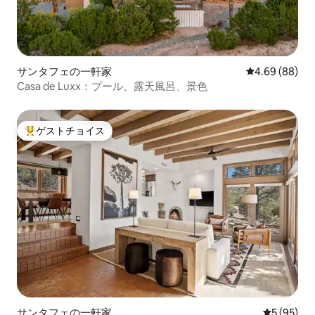
サンタフェの一軒家
レビュー88件
4.69 (88)
Casa de Luxx：プール、露天風呂、景色
ゲストチョイス
大好評のゲストチョイスです。
サンタフェの一軒家
レビュー9
5 (95)