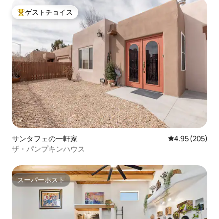
ゲストチョイス
大好評のゲストチョイスです。
サンタフェの一軒家
レビュー205件
4.95 (205)
ザ・パンプキンハウス
スーパーホスト
スーパーホスト