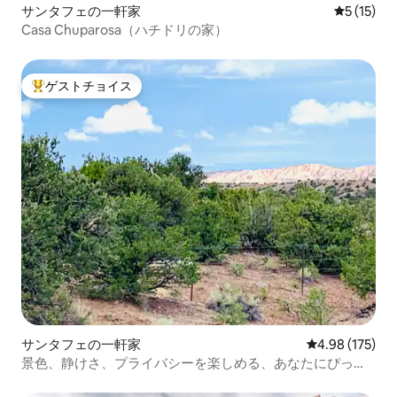
サンタフェの一軒家
レビュー1
5 (15)
Casa Chuparosa（ハチドリの家）
ゲストチョイス
大好評のゲストチョイスです。
サンタフェの一軒家
レビュー175件
4.98 (175)
景色、静けさ、プライバシーを楽しめる、あなたにぴった
りの場所を見つけましょう