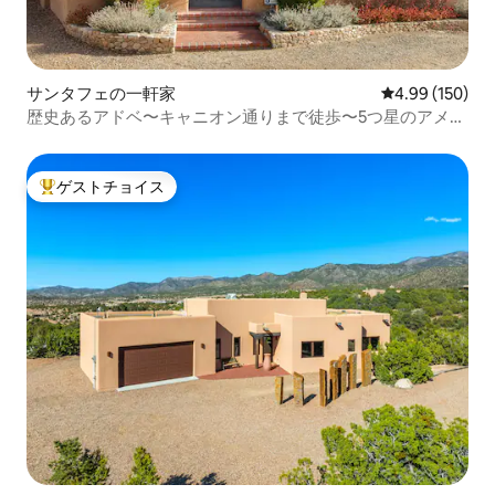
サンタフェの一軒家
レビュー150件
4.99 (150)
歴史あるアドベ〜キャニオン通りまで徒歩〜5つ星のアメニ
ティ
ゲストチョイス
大好評のゲストチョイスです。