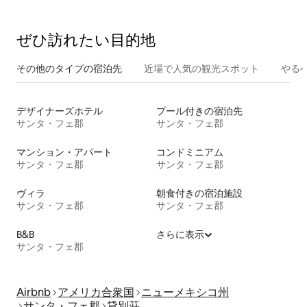
ぜひ訪⁠れ⁠た⁠い目⁠的⁠地
その他のタ⁠イ⁠プ⁠の宿⁠泊⁠先
近場で人気の観光スポット
やる
デザイナーズホテル
プール付きの宿泊先
サンタ・フェ郡
サンタ・フェ郡
マンション・アパート
コンドミニアム
サンタ・フェ郡
サンタ・フェ郡
ヴィラ
朝食付きの宿泊施設
サンタ・フェ郡
サンタ・フェ郡
B&B
さらに表示
サンタ・フェ郡
Airbnb
アメリカ合衆国
ニューメキシコ州
サンタ・フェ郡
貸別荘