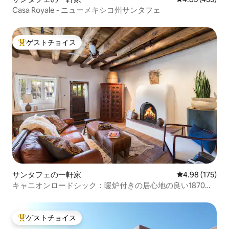
Casa Royale - ニューメキシコ州サンタフェ
ゲストチョイス
大好評のゲストチョイスです。
サンタフェの一軒家
レビュー175件
4.98 (175)
キャニオンロードシック：暖炉付きの居心地の良い1870年
アドビ
ゲストチョイス
大好評のゲストチョイスです。