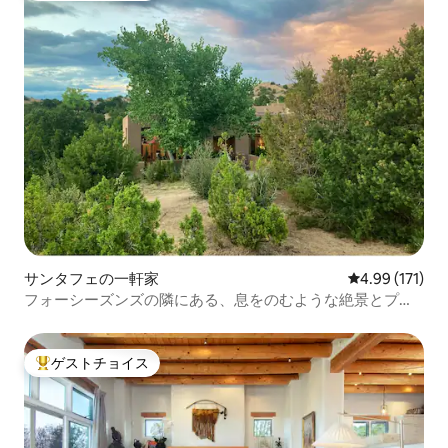
サンタフェの一軒家
レビュー171件
4.99 (171)
フォーシーズンズの隣にある、息をのむような絶景とプラ
イバシー
ゲストチョイス
大好評のゲストチョイスです。