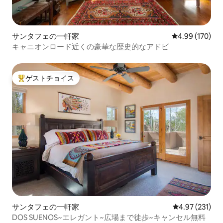
サンタフェの一軒家
レビュー170件
4.99 (170)
キャニオンロード近くの豪華な歴史的なアドビ
ゲストチョイス
大好評のゲストチョイスです。
サンタフェの一軒家
レビュー231件
4.97 (231)
DOS SUENOS~エレガント~広場まで徒歩~キャンセル無料