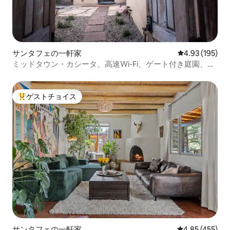
サンタフェの一軒家
レビュー195件
4.93 (195)
ミッドタウン・カシータ、高速Wi-Fi、ゲート付き庭園、駐
車場2台分
ゲストチョイス
大好評のゲストチョイスです。
サンタフェの一軒家
レビュー455件
4.85 (455)