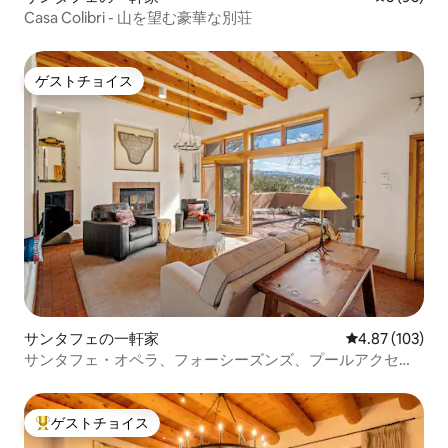
Casa Colibri - 山を望む豪華な別荘
ゲストチョイス
ゲストチョイス
サンタフェの一軒家
レビュー103件
4.87 (103)
サンタフェ・オペラ、フォーシーズンズ、プールアクセス
に近い
ゲストチョイス
大好評のゲストチョイスです。