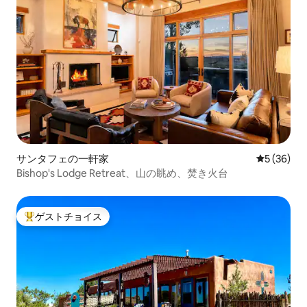
サンタフェの一軒家
レビュー3
5 (36)
Bishop's Lodge Retreat、山の眺め、焚き火台
ゲストチョイス
大好評のゲストチョイスです。