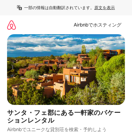
コ
一部の情報は自動翻訳されています。
原文を表示
ン
テ
ン
Airbnbでホスティング
ツ
に
ス
キ
ッ
プ
サンタ・フェ郡にある一軒家のバケー
ションレンタル
Airbnbでユニークな貸別荘を検索・予約しよう