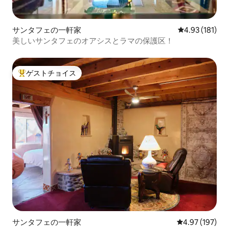
サンタフェの一軒家
レビュー181件
4.93 (181)
美しいサンタフェのオアシスとラマの保護区！
ゲストチョイス
大好評のゲストチョイスです。
サンタフェの一軒家
レビュー197件
4.97 (197)