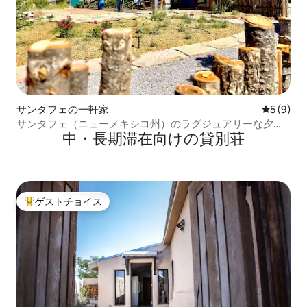
サンタフェの一軒家
レビュー
5 (9)
サンタフェ（ニューメキシコ州）のラグジュアリーな夕暮
中・長期滞在向けの貸別荘
れどきのカサ
ゲストチョイス
大好評のゲストチョイスです。