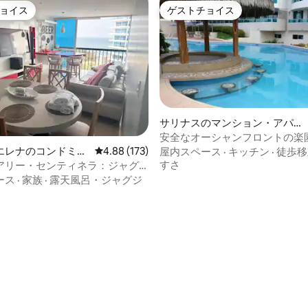
ョイス
ゲストチョイス
ョイス
ゲストチョイス
サリナスのマンション・アパ
ート
安全なオーシャンフロントの楽
中4.97つ星の平均評価
エレナのコンドミニ
レビュー173件、5つ星中4.88つ星の平均評価
4.88 (173)
屋内スペース
·
キッチン
·
徒歩移
すさ
アリー・センティネラ：ジャグ
キュリティ、エアコン、駐車場
ース
·
家族
·
露天風呂・ジャグジ