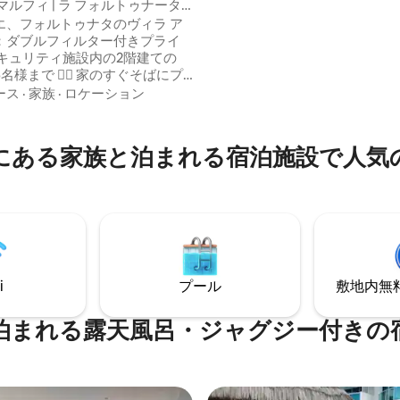
マルフィ | ラ フォルトゥナータ
けエリアを備えた家族向けプール
ト
エ、フォルトゥナタのヴィラ ア
ラの下でリラックスしたりヨガ
中4.9つ星の平均評価
：ダブルフィルター付きプライ
できます。 -子供に優しい緑豊
セキュリティ施設内の2階建ての
お楽しみください。 木陰でブランコ。 イ
‍♀️ 家のすぐそばにプ
ンスタで@CasitaDeBambu
ル • 発電機 • 📶 Starlink •
ース
·
家族
·
ロケーション
てください。 予約はAirbnb
の駐車場 • 🍽️ 設備の整ったキッチ
イニングルーム、屋外ラウン
にある家族と泊まれる宿泊施設で人気
ック 🛋️ プライバシーを確保す
寝室から分離されたリビングル
用プール、🔥 キャンプファイヤ
‍♀️ ハンモック、🏖️ ミニビーチ すべ
独立しています。
i
プール
敷地内無料駐
泊まれる露天風呂・ジャグジー付きの