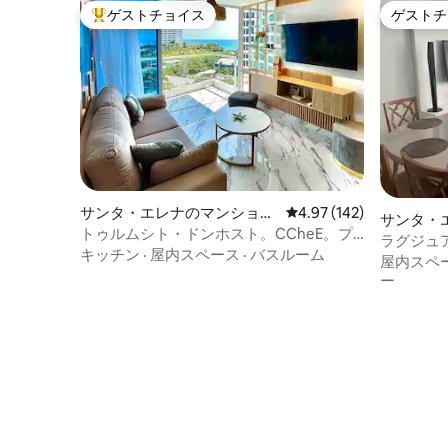
チが2つあります。プライタ・ミアとプラ
ゲストチョイス
ゲストチ
大好評のゲストチョイスです。
ゲストチ
ヤ・ラ・レオナです。 この家の1階には完
全に独立した2つのスイートがあり、どち
らもゲスト専用です。1階には、全面人工
芝で覆われた70平方メートルのパティオ
があり、バーベキューエリア、屋外ダイ
ニングセット、ガーデンパラソルが完備
されています！バーベキューとパティオ
には照明が設置されているので、夜でも
バーベキューを楽しむことができます。
屋上では、アヤンゲ湾の息をのむような
サンタ・エレナのマンショ
レビュー142件、5つ星
4.97 (142)
景色を楽しめます。2階には、夕日を眺め
サンタ・
ン・アパート
トゥルムシト・ドンホスト。CCheE。プ
るのに最適なプール、屋根付きのバー、
アム
ラグジュ
ンタ・センティネラ
屋外シャワー、ハーフバスルームがあり
キッチン
·
屋内スペース
·
バスルーム
ジー、セ
屋内スペ
ます。 とても快適なスイートを2室ご用意
ー
しております。各スイートには2つの異な
るエリアがあります。フルサイズのベッ
ド2台を備えたマスターベッドルームと、
冷蔵庫、コンロ、調理器具、カトラリ
ー、食器類、BBQ用品、鍋・フライパ
ン、小さなダイニングエリアを備えた設
備の整ったキッチンです。また、お湯が
流れる広々とした専用バスルームもあり
ます。 大切な点として、複合施設全体で