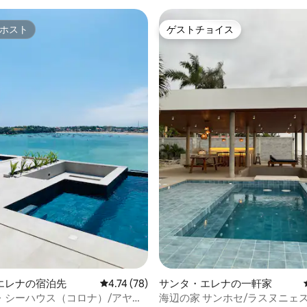
ホスト
ゲストチョイス
ホスト
ゲストチョイス
4.89つ星の平均評価
エレナの宿泊先
レビュー78件、5つ星中4.74つ星の平均評価
4.74 (78)
サンタ・エレナの一軒家
・シーハウス（コロナ）/アヤン
海辺の家 サンホセ/ラスヌニェ