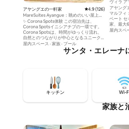
ヴィラ ア
エステー
アヤング
アヤングエの一軒家
レビュー126件、5つ星
4.9 (126)
マルフィ
MareSuites Ayangue：眺めのいい屋上プ
ベート 
ール
✨ Corona Spots体験 この宿泊先は、
家、最大6名様まで 🏊
Corona Spotsイニシアチブの一環です。
ライベートプー
屋内スペ
Corona Spotsは、時間がゆっくり流れ、
🚗 2台分
自然とのつながりが中心となるユニーク
ン 🧺 洗濯室 ⏱️ ビーチまで3分 🍗 バーベキ
なホスピタリティ体験を提供するために
屋内スペース
·
家族
·
プール
ュー、ダ
考案されたコンセプトです。 ご滞在中
サンタ・エレーナ
ジ、ハンモ
は、アウトドアでのひととき、マインド
るために
フルなリラクゼーションや日常からの解
ーム 共用エリア： 🌅 眺望の良い場所、💦
放のために設計された空間など、体験を
下階の共
より素晴らしいものにする小さなディテ
ー、🧘🏻
ールをお楽しみいただけます。パートナ
ての家は
ー、ご家族、ご友人との時間に最適で
す。すべてコロナの精神を伴って：海、
キッチン
Wi-F
自然、忘れられない夕日、そしてライム
入りの冷たいコロナビール🍋🍺。 この複
合施設は2021年2月に300平方メートルの
家族と
敷地に建てられ、海抜25メートルの岩場
の上に位置するゲート付きコミュニティ
内にあります。 ゲート付きコミュニティ
内には、居住者専用のプライベートビー