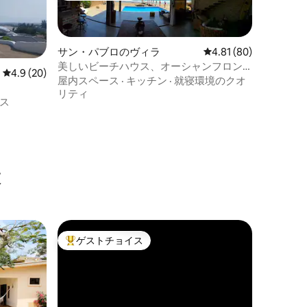
サン・パブロのヴィラ
レビュー80件、5つ星
4.81 (80)
美しいビーチハウス、オーシャンフロン
レビュー20件、5つ星中4.9つ星の平均評価
4.9 (20)
ト
屋内スペース
·
キッチン
·
就寝環境のクオ
リティ
ス
設
ゲストチョイス
大好評のゲストチョイスです。