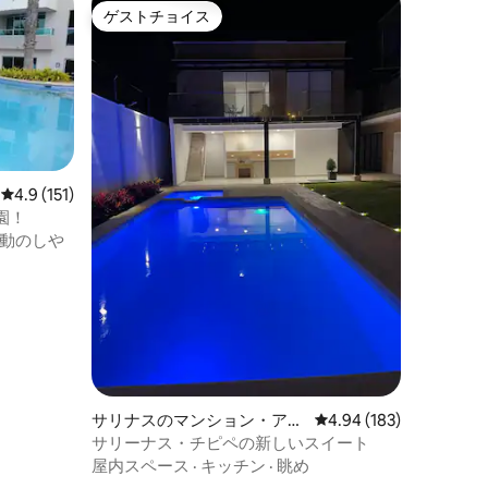
ゲストチョイス
ゲストチョイス
レビュー151件、5つ星中4.9つ星の平均評価
4.9 (151)
園！
動のしや
サリナスのマンション・アパ
レビュー183件、5つ星
4.94 (183)
ート
サリーナス・チピペの新しいスイート
屋内スペース
·
キッチン
·
眺め