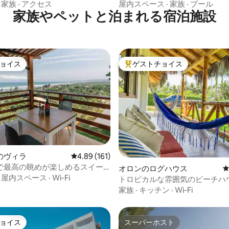
·
家族
·
アクセス
屋内スペース
·
家族
·
プール
家族やペットと泊まれる宿泊施設
ョイス
ゲストチョイス
ョイス
大好評のゲストチョイスです。
中4.92つ星の平均評価
のヴィラ
レビュー161件、5つ星中4.89つ星の平均評価
4.89 (161)
で最高の眺めが楽しめるスイー
オロンのログハウス
ta alta）
·
屋内スペース
·
Wi-Fi
トロピカルな雰囲気のビーチハ
べてに近い
家族
·
キッチン
·
Wi-Fi
ョイス
スーパーホスト
ョイス
スーパーホスト