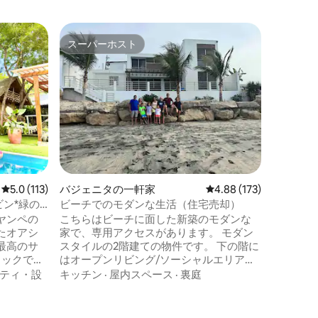
プンタ・
スーパーホスト
ゲス
スーパーホスト
大好評
ン・アパ
El Refugi
プンタ・
にあるラ
ゆる年齢
ィ・設備
ください
キッチン
ィ、ジム
ル、駐車
Direc
ァベッド
レビュー113件、5つ星中5.0つ星の平均評価
5.0 (113)
バジェニタの一軒家
レビュー173件、5つ星
4.88 (173)
られない体
な雰囲気
ャビン*緑の
ビーチでのモダンな生活（住宅売却）
ネラのプ
ヤンペの
こちらはビーチに面した新築のモダンな
セス。 
たオアシ
家で、専用アクセスがあります。 モダン
体験しよ
最高のサ
スタイルの2階建ての物件です。 下の階に
ロックで、
はオープンリビング/ソーシャルエリアが
あり、2つの大きなベッドルームがあり、
ティ・設
キッチン
·
屋内スペース
·
裏庭
シーを確
それぞれに専用バスルームがあります。
味しい食
すべて新品の家具と家電。 オープンコン
セプトのキッチン、花崗岩のカウンター