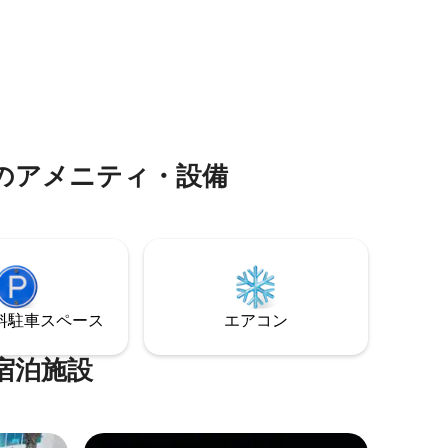
 パーゴ
トップ、カスタムキャビネットと棚。 た
をしたり
っぷりの収納スペース、温水、エアコ
かな裏庭を
ン、インターネット、セキュリティシス
テム。 2台分のガレージ、2寝室、2.5バス
をフォローし
ルーム。 リクエストに応じて、メイドお
のみです:)
よび／またはランドリーサービスをご用
意しております。
のアメニティ・設備
⁠車ス⁠ペ⁠ー⁠ス
エアコン
宿泊施設