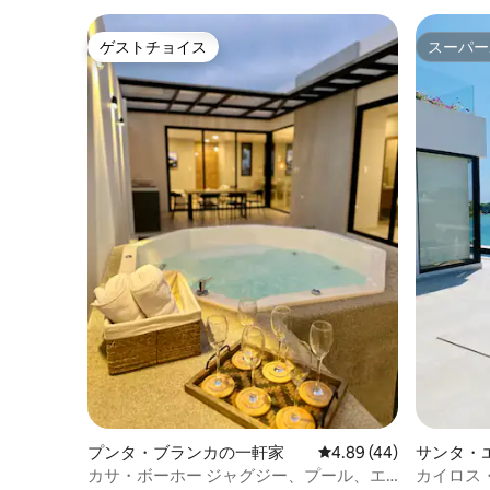
無料のWi-Fiが利用でき、ゲート付きコミ
ュニティ内の玄関のすぐそばに駐車場が
ゲストチョイス
スーパー
あります。
ゲストチョイス
スーパー
プンタ・ブランカの一軒家
レビュー44件、5つ星中
4.89 (44)
サンタ・
カサ・ボーホー ジャグジー、プール、エ
カイロス