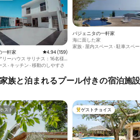
バジェニタの一軒家
海に面した家
家族
·
屋内スペース
·
駐車スペー
の一軒家
レビュー159件、5つ星中4.94つ星の平均評価
4.94 (159)
アリーハウス サリナス：16名様
中4.97つ星の平均評価
イベートプール・バーベキュー
ース
·
キッチン
·
移動のしやすさ
家族と泊まれるプール付きの宿泊施
ホスト
ゲストチョイス
ホスト
大好評のゲストチョイスです。