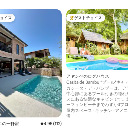
ョイス
ゲストチョイス
ョイス
大好評のゲストチョイスです。
アヤンペのログハウス
Casita de Bambu *プール*キ
オアシス*ビーチまで2分
カシータ・デ・バンブーは、ア
中心部にあるプール付きの隠れ
スにある快適なキャビンです。
ーフィンビーチまでわずか3ブ
最大6名様まで宿泊可能です！ -高い木々
屋内スペース
·
キッチン
·
アメニ
に囲まれたキャビンでプライバ
備
保。 屋内と屋外のキッチンで美
エの一軒家
レビュー112件、5つ星中4.95つ星の平均評価
4.95 (112)
事を調理+バーベキュー 浅いプレイ/日焼