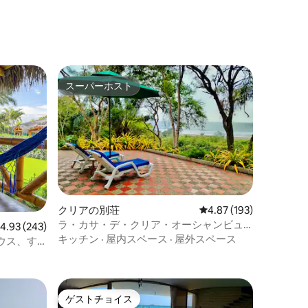
スーパーホスト
スーパーホスト
クリアの別荘
レビュー193件、5つ星
4.87 (193)
ラ・カサ・デ・クリア・オーシャンビュ
レビュー243件、5つ星中4.93つ星の平均評価
4.93 (243)
ーハウス
キッチン
·
屋内スペース
·
屋外スペース
ウス、す
ゲストチョイス
ゲストチョイス