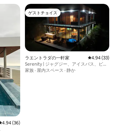
ゲストチョイス
ゲストチョイス
ラエントラダの一軒家
レビュー33件、5つ星
4.94 (33)
Serenity | ジャグジー、アイスバス、ビー
チへのアクセス
家族
·
屋内スペース
·
静か
レビュー36件、5つ星中4.94つ星の平均評価
4.94 (36)
ス