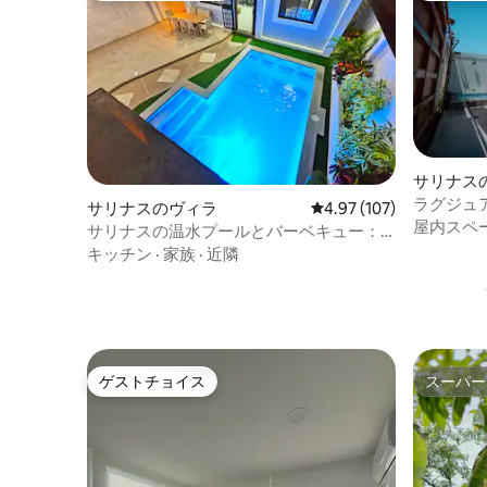
サリナス
ラグジュ
サリナスのヴィラ
レビュー107件、5つ星
4.97 (107)
用・プラ
屋内スペ
サリナスの温水プールとバーベキュー：
Casa Bali
キッチン
·
家族
·
近隣
ゲストチョイス
スーパー
ゲストチョイス
スーパー