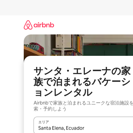
コ
ン
テ
ン
ツ
に
ス
キ
ッ
プ
サンタ・エレーナの家
族で泊まれるバケーシ
ョンレンタル
Airbnbで家族と泊まれるユニークな宿泊施設
索・予約しよう
エリア
検索結果が表示されたら、上下の矢印キーを使っ