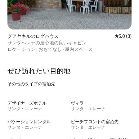
グアヤキルのログハウス
レビュー3
5.0 (3)
サンタヘレナの居心地の良いキャビン
ロケーション
·
おもてなし
·
屋内スペース
ぜひ訪⁠れ⁠た⁠い目⁠的⁠地
その他のタ⁠イ⁠プ⁠の宿⁠泊⁠先
デザイナーズホテル
ヴィラ
サンタ・エレーナ
サンタ・エレーナ
バケーションレンタル
ビーチフロントの宿泊先
サンタ・エレーナ
サンタ・エレーナ