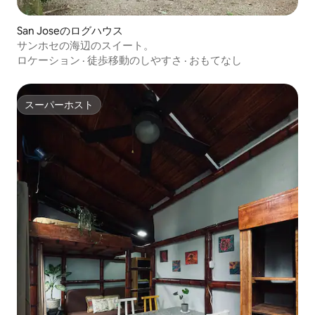
San Joseのログハウス
サンホセの海辺のスイート。
ロケーション
·
徒歩移動のしやすさ
·
おもてなし
スーパーホスト
スーパーホスト