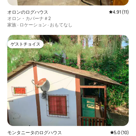
オロンのログハウス
レビュー11件
4.91 (11)
オロン・カバーナ＃2
家族
·
ロケーション
·
おもてなし
ゲストチョイス
ゲストチョイス
モンタニータのログハウス
レビュー10
5.0 (10)