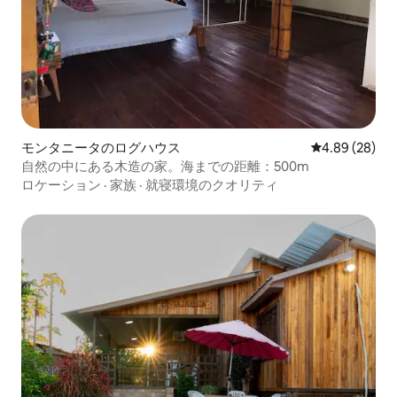
モンタニータのログハウス
レビュー28件
4.89 (28)
自然の中にある木造の家。海までの距離：500m
ロケーション
·
家族
·
就寝環境のクオリティ