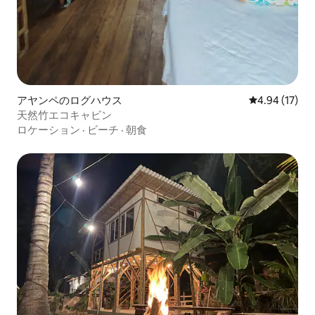
アヤンペのログハウス
レビュー17件
4.94 (17)
天然竹エコキャビン
ロケーション
·
ビーチ
·
朝食