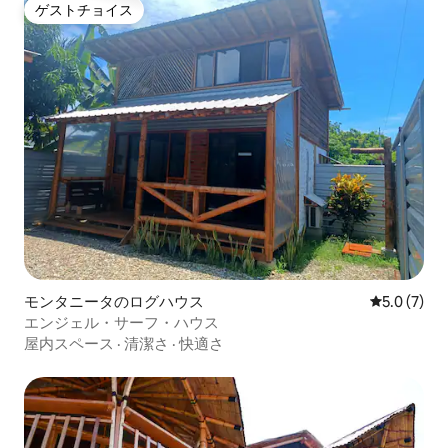
ゲストチョイス
ゲストチョイス
モンタニータのログハウス
レビュー7
5.0 (7)
エンジェル・サーフ・ハウス
屋内スペース
·
清潔さ
·
快適さ