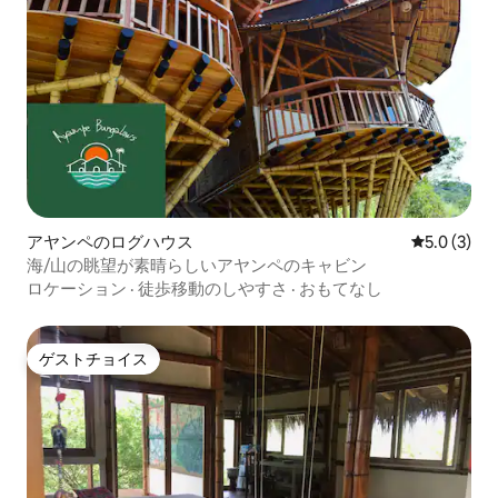
アヤンペのログハウス
レビュー3
5.0 (3)
海/山の眺望が素晴らしいアヤンペのキャビン
ロケーション
·
徒歩移動のしやすさ
·
おもてなし
ゲストチョイス
ゲストチョイス