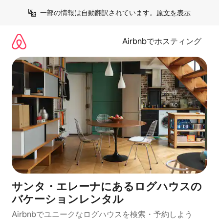
コ
一部の情報は自動翻訳されています。
原文を表示
ン
テ
ン
Airbnbでホスティング
ツ
に
ス
キ
ッ
プ
サンタ・エレーナにあるログハウスの
バケーションレンタル
Airbnbでユニークなログハウスを検索・予約しよう