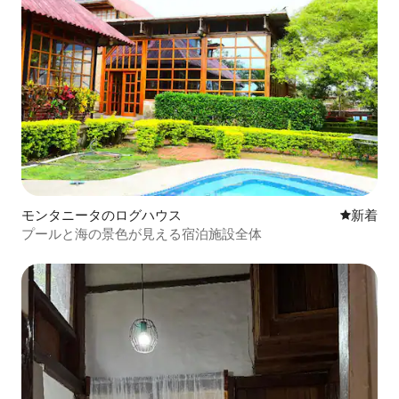
モンタニータのログハウス
新しい宿
新着
プールと海の景色が見える宿泊施設全体