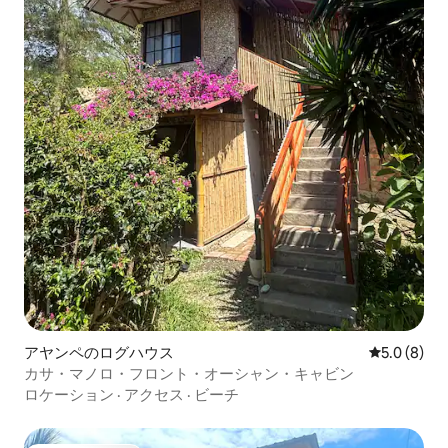
アヤンペのログハウス
レビュー8
5.0 (8)
カサ・マノロ・フロント・オーシャン・キャビン
ロケーション
·
アクセス
·
ビーチ