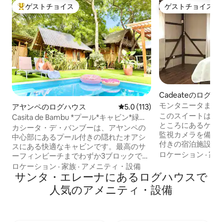
ゲストチョイス
ゲストチョイス
大好評のゲストチョイスです。
ゲストチョイス
Cadeateのログ
モンタニータまで
アヤンペのログハウス
レビュー113件、5つ星中5.0
5.0 (113)
ビン。
このスイートは、
Casita de Bambu *プール*キャビン*緑の
ところにあるケー
オアシス*ビーチまで2分
カシータ・デ・バンブーは、アヤンペの
監視カメラを備え
中心部にあるプール付きの隠れたオアシ
付きの宿泊施設の中に
スにある快適なキャビンです。最高のサ
トはデュプレック
ロケーション
·
家
ーフィンビーチまでわずか3ブロックで、
玄関で構成されて
最大6名様まで宿泊可能です！ -高い木々
ロケーション
·
家族
·
アメニティ・設備
ープンスペースが
に囲まれたキャビンでプライバシーを確
サンタ・エレーナにあるログハウスで
ッド（ダブル1台、
保。 屋内と屋外のキッチンで美味しい食
人気のアメニティ・設備
ていることがわか
事を調理+バーベキュー 浅いプレイ/日焼
ライベートで、物件
けエリアを備えた家族向けプール パーゴ
高速道路の反対側
ラの下でリラックスしたりヨガをしたり
オーシャンビュー
できます。 -子供に優しい緑豊かな裏庭を