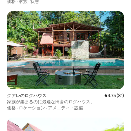
ィ
価格
·
家族
·
状態
グアレのログハウス
レビュー81件
4.75 (81)
家族が集まるのに最適な田舎のログハウス。
価格
·
ロケーション
·
アメニティ・設備