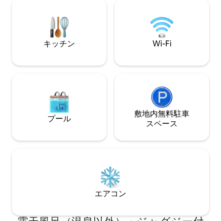
クスして自然を楽
お楽しみください。 木陰でブランコ。 イ
ンスタで@CasitaDeBambuをフォローし
てください。 予約はAirbnbのみです:)
キッチン
Wi-Fi
敷地内無料駐⁠車
プール
ス⁠ペ⁠ー⁠ス
エアコン