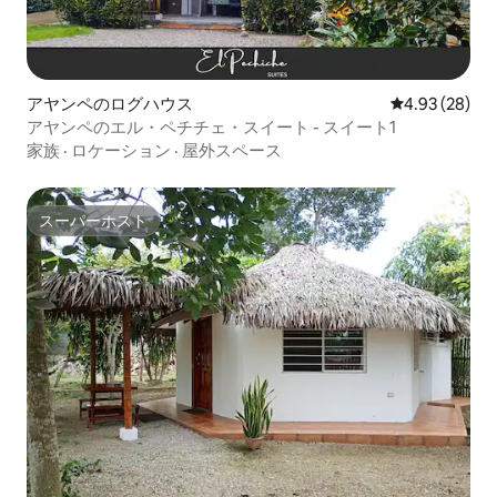
アヤンペのログハウス
レビュー28件
4.93 (28)
アヤンペのエル・ペチチェ・スイート - スイート1
家族
·
ロケーション
·
屋外スペース
スーパーホスト
スーパーホスト