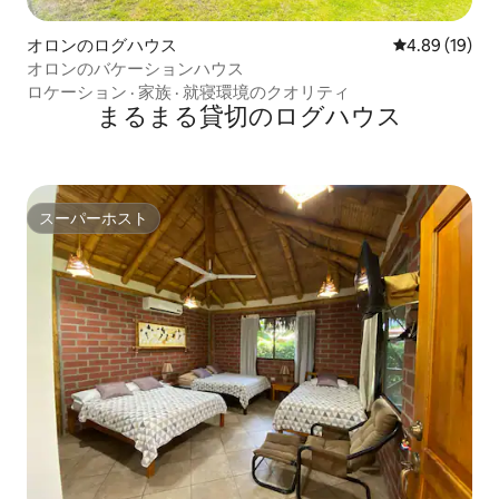
オロンのログハウス
レビュー19件
4.89 (19)
オロンのバケーションハウス
ロケーション
·
家族
·
就寝環境のクオリティ
まるまる貸切のログハウス
スーパーホスト
スーパーホスト