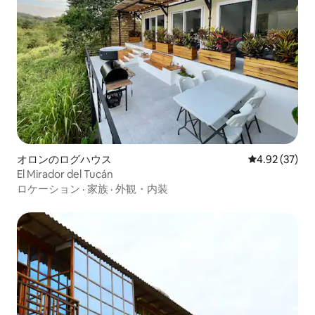
オロンのログハウス
レビュー37件
4.92 (37)
El Mirador del Tucán
ロケーション
·
家族
·
外観・内装