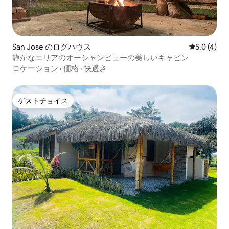
San Jose のログハウス
レビュー4
5.0 (4)
静かなエリアのオーシャンビューの美しいキャビン
ロケーション
·
価格
·
快適さ
ゲストチョイス
ゲストチョイス