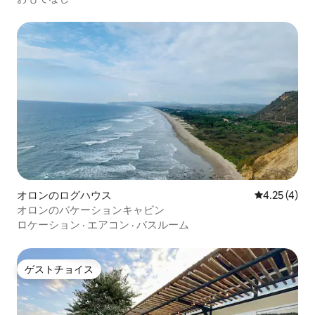
オロンのログハウス
レビュー4件
4.25 (4)
オロンのバケーションキャビン
ロケーション
·
エアコン
·
バスルーム
ゲストチョイス
ゲストチョイス