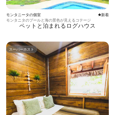
モンタニータの個室
新しい宿
新着
モンタニタのプールと海の景色が見えるコテージ
ペットと泊まれるログハウス
スーパーホスト
スーパーホスト