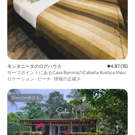
モンタニータのログハウス
レビュー15件
4.87 (15)
サーフポイントにあるCasa BaronaのCabaña Rustica Maui
ロケーション
·
ビーチ
·
情報の正確さ
スーパーホスト
スーパーホスト