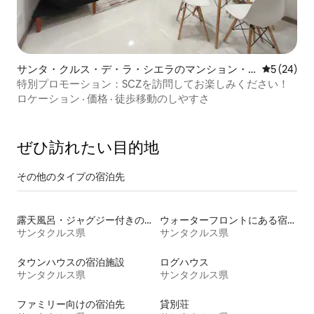
サンタ・クルス・デ・ラ・シエラのマンション・
レビュー2
5 (24)
アパート
特別プロモーション：SCZを訪問してお楽しみください！
ロケーション
·
価格
·
徒歩移動のしやすさ
ぜひ訪⁠れ⁠た⁠い目⁠的⁠地
その他のタ⁠イ⁠プ⁠の宿⁠泊⁠先
露天風呂・ジャグジー付きの宿泊施設
ウォーターフロントにある宿泊施設
サンタクルス県
サンタクルス県
タウンハウスの宿泊施設
ログハウス
サンタクルス県
サンタクルス県
ファミリー向けの宿泊先
貸別荘