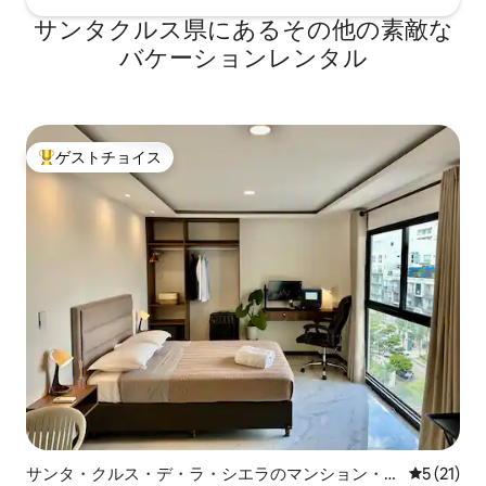
サンタクルス県にあるその他の素敵な
バケーションレンタル
ゲストチョイス
大好評のゲストチョイスです。
サンタ・クルス・デ・ラ・シエラのマンション・ア
レビュー2
5 (21)