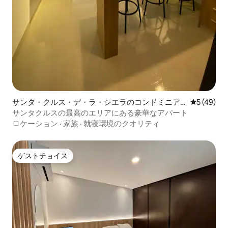
サンタ・クルス・デ・ラ・シエラのコンドミニア
レビュー4
5 (49)
ム
サンタクルスの最高のエリアにある豪華なアパート
ロケーション
·
家族
·
就寝環境のクオリティ
ゲストチョイス
ゲストチョイス