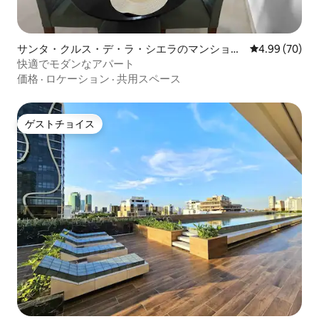
サンタ・クルス・デ・ラ・シエラのマンショ
レビュー70件
4.99 (70)
ン・アパート
快適でモダンなアパート
価格
·
ロケーション
·
共用スペース
ゲストチョイス
ゲストチョイス