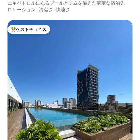
パート
エキペトロルにあるプールとジムを備えた豪華な宿泊先
ロケーション
·
清潔さ
·
快適さ
ゲストチョイス
大好評のゲストチョイスです。