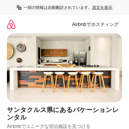
コ
一部の情報は自動翻訳されています。
原文を表示
ン
テ
ン
Airbnbでホスティング
ツ
に
ス
キ
ッ
プ
サンタクルス県にあるバケーションレ
ンタル
Airbnbでユニークな宿泊施設を見つける