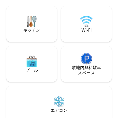
スや休暇の旅行に
ッド - ソファベッド - Wi-Fi 100 Mb 当施設
エレガントな空間
には以下の設備があります： - プール -ジ
れられない滞在を
ム - サウナ - ワークエリア - 遊び場 この体
す。きっと気に入るはず
験を味わうために、今すぐ予約しましょ
き！
う！
キッチン
Wi-Fi
敷地内無料駐⁠車
プール
ス⁠ペ⁠ー⁠ス
エアコン