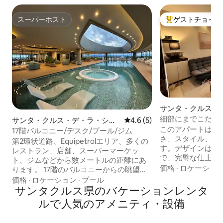
スーパーホスト
ゲストチョイス
スーパーホスト
大好評のゲストチ
サンタ・クルス・
エラのマンション
細部にまでこだわ
サンタ・クルス・デ・ラ・シエ
レビュー5件、5つ星中4.6
4.6 (5)
このアパートは、
ラのマンション・アパート
17階バルコニー/デスク/プール/ジム
さ、スタイル、快
第2環状道路、Equipetrolエリア、多くの
す。デザインはブ
レストラン、店舗、スーパーマーケッ
で、完璧な仕上が
ト、ジムなどから数メートルの距離にあ
チン、居心地の良
価格
·
ロケーショ
ります。 17階のバルコニーからの眺望、
広々としたベッド
プール、ワークエリア、ジムなどの共用
価格
·
ロケーション
·
プール
クスできる美しい
エリアを備えています。 アパートメント
サンタクルス県のバケーションレンタ
な体験を提供しま
には以下の設備が備わっています。 -
ルで人気のアメニティ・設備
心部に位置し、レ
100Mbps Wi-Fi - キッチン - 洗濯機 - スマ
アトラクションの
ートテレビ - 設備の整ったバスルーム - ベ