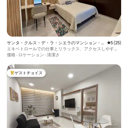
サンタ・クルス・デ・ラ・シエラのマンション・
レビュー2
5 (25)
アパート
エキペトロールでの仕事とリラックス、アクセスしやすく
て便利
価格
·
ロケーション
·
清潔さ
ゲストチョイス
大好評のゲストチョイスです。