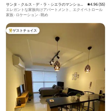
サンタ・クルス・デ・ラ・シエラのマンショ
レビュー55件
4.96 (55)
ン・アパート
エレガントな家族向けアパートメント、エクイペトロール
家族
·
ロケーション
·
眺め
ゲストチョイス
大好評のゲストチョイスです。