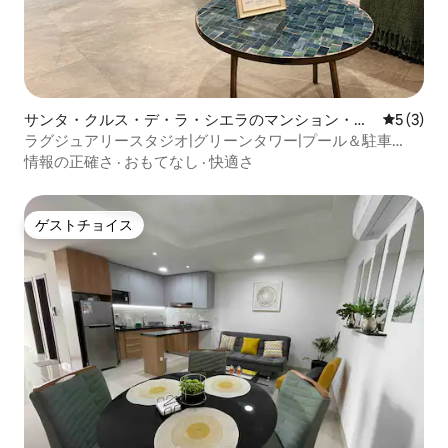
サンタ・クルス・デ・ラ・シエラのマンション・ア
レビュー
5 (3)
パート
ラグジュアリースタジオ|グリーンタワー|プール＆駐車
場|Equipetrol
情報の正確さ
·
おもてなし
·
快適さ
ゲストチョイス
ゲストチョイス