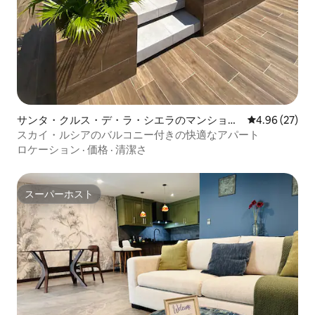
サンタ・クルス・デ・ラ・シエラのマンショ
レビュー27件
4.96 (27)
ン・アパート
スカイ・ルシアのバルコニー付きの快適なアパート
ロケーション
·
価格
·
清潔さ
スーパーホスト
スーパーホスト