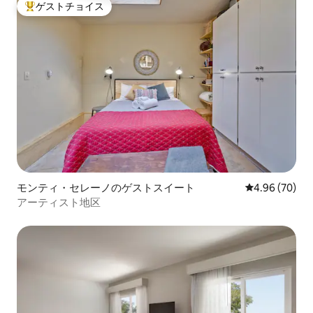
ゲストチョイス
大好評のゲストチョイスです。
モンティ・セレーノのゲストスイート
レビュー70件
4.96 (70)
アーティスト地区