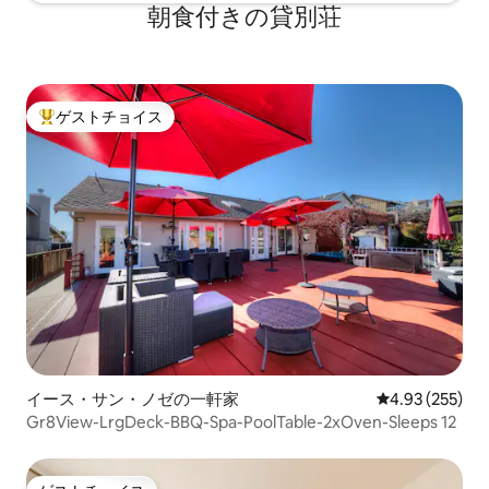
朝食付きの貸別荘
ゲストチョイス
大好評のゲストチョイスです。
イース・サン・ノゼの一軒家
レビュー255件
4.93 (255)
Gr8View-LrgDeck-BBQ-Spa-PoolTable-2xOven-Sleeps 12