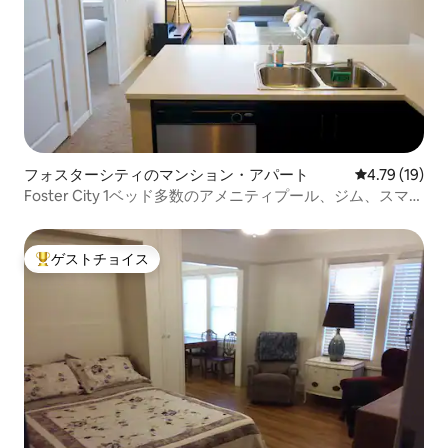
フォスターシティのマンション・アパート
レビュー19件
4.79 (19)
Foster City 1ベッド多数のアメニティプール、ジム、スマー
トテレビ！
ゲストチョイス
大好評のゲストチョイスです。