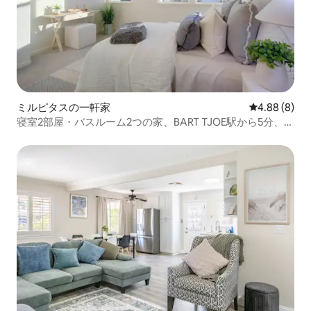
ミルピタスの一軒家
レビュー8件
4.88 (8)
寝室2部屋・バスルーム2つの家、BART TJOE駅から5分、
SJC空港から49分、スタートアップ企業の従業員に最適、4
名様まで宿泊可能