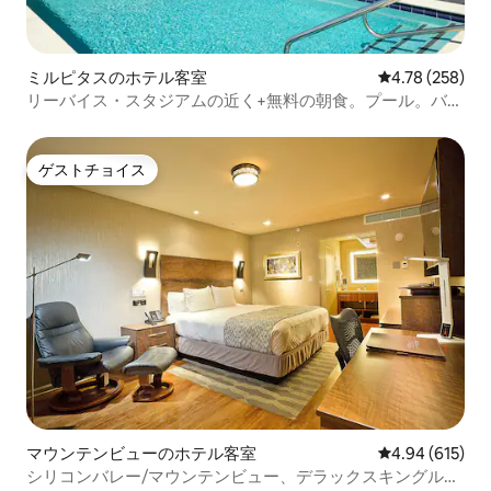
ミルピタスのホテル客室
レビュー258件
4.78 (258)
リーバイス・スタジアムの近く+無料の朝食。プール。バ
ー。
ゲストチョイス
ゲストチョイス
マウンテンビューのホテル客室
レビュー615件
4.94 (615)
シリコンバレー/マウンテンビュー、デラックスキングルー