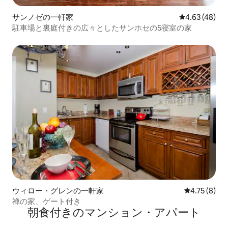
サンノゼの一軒家
レビュー48件
4.63 (48)
駐車場と裏庭付きの広々としたサンホセの5寝室の家
ウィロー・グレンの一軒家
レビュー8件
4.75 (8)
禅の家、ゲート付き
朝食付きのマンション・アパート