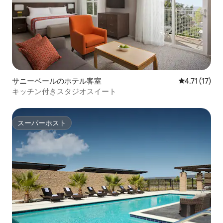
サニーベールのホテル客室
レビュー17件
4.71 (17)
キッチン付きスタジオスイート
スーパーホスト
スーパーホスト