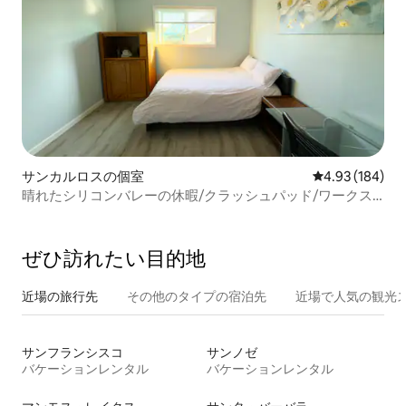
サンカルロスの個室
レビュー184件
4.93 (184)
晴れたシリコンバレーの休暇/クラッシュパッド/ワークス
ペース
ぜひ訪⁠れ⁠た⁠い目⁠的⁠地
近場の旅行先
その他のタ⁠イ⁠プ⁠の宿⁠泊⁠先
近場で人気の観光
サンフランシスコ
サンノゼ
バケーションレンタル
バケーションレンタル