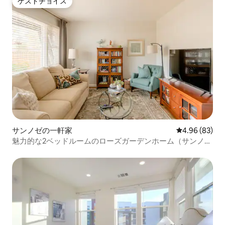
ゲストチョイス
ゲストチョイス
サンノゼの一軒家
レビュー83件
4.96 (83)
魅力的な2ベッドルームのローズガーデンホーム（サンノ
ゼ）