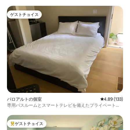
ム
ゲストチョイス
ゲストチョイス
パロアルトの個室
レビュー133件
4.89 (133)
専用バスルームとスマートテレビを備えたプライベートマ
スタールーム
ゲストチョイス
大好評のゲストチョイスです。