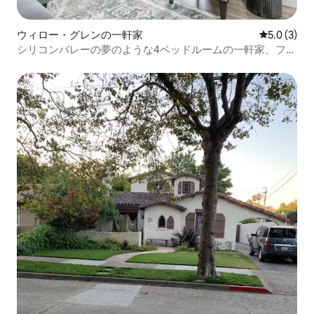
ウィロー・グレンの一軒家
レビュー3
5.0 (3)
シリコンバレーの夢のような4ベッドルームの一軒家、ファ
ミリー／出張向け