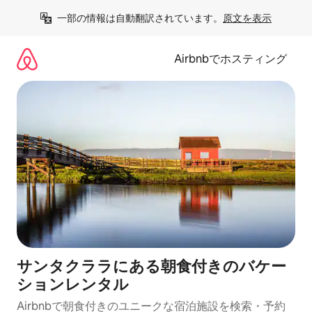
コ
一部の情報は自動翻訳されています。
原文を表示
ン
テ
ン
Airbnbでホスティング
ツ
に
ス
キ
ッ
プ
サンタクララにある朝食付きのバケー
ションレンタル
Airbnbで朝食付きのユニークな宿泊施設を検索・予約