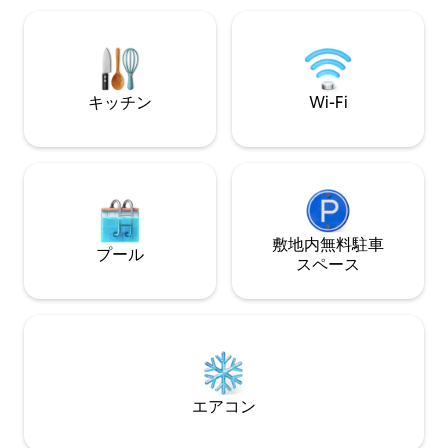
なこの小さな家には、短期滞在や長期滞
在に必要なものがすべて揃っています。
敷地内には、The Orchard tiny houseと
The Manzanita cottageという2つのユニ
ットがあります。
キッチン
Wi-Fi
敷地内無料駐⁠車
プール
ス⁠ペ⁠ー⁠ス
エアコン