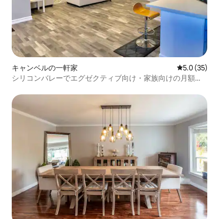
キャンベルの一軒家
レビュー35
5.0 (35)
シリコンバレーでエグゼクティブ向け・家族向けの月額レ
ンタル