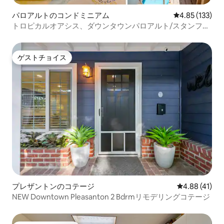
パロアルトのコンドミニアム
レビュー133件
4.85 (133)
トロピカルオアシス、ダウンタウンパロアルト/スタンフォ
ード655
ゲストチョイス
ゲストチョイス
プレザントンのコテージ
レビュー41件
4.88 (41)
NEW Downtown Pleasanton 2 Bdrmリモデリングコテージ