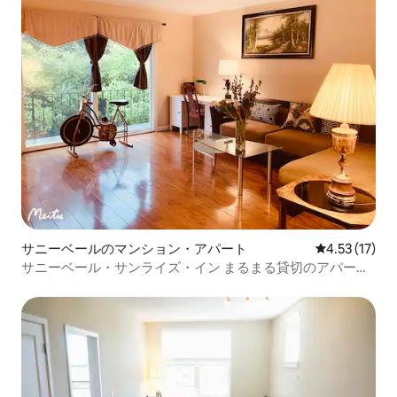
サニーベールのマンション・アパート
レビュー17件
4.53 (17)
サニーベール・サンライズ・イン まるまる貸切のアパート
- 2寝室