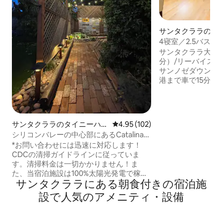
サンタクララの一
4寝室／2.5バス
ス／オープンプラ
サンタクララ大学ま
分）/リーバイスタ
サンノゼダウンタ
港まで車で15分 ✈ ☞ 4ベッドルーム、そ
のうち1つはオフィ
ンビネーションで
大人用のベッドがあ
バーベキュー、ダ
サンタクララのタイニーハウ
レビュー102件、5つ星中4.95
4.95 (102)
裏庭、お子様やペッ
ス
シリコンバレーの中心部にあるCatalina
マットレス、スマー
Tiny House
*お問い合わせには迅速に対応します！
グサイズベッド、
CDCの清掃ガイドラインに従っていま
テレビ付きマスター
す。清掃料金は一切かかりません！ま
具のそろったキッチ
た、当宿泊施設は100%太陽光発電で稼働
車道に☞無料駐車
サンタクララにある朝食付きの宿泊施
しています。 HGTV Tiny House Nationで
駐車場がたくさん
紹介されたCalifornia Tiny Homesが建て
設で人気のアメニティ・設備
たCatalinaの小さな家へようこそ。このタ
イニーハウスは小さいですが、スタイル
と快適さは抜群です。出張や休暇に最適