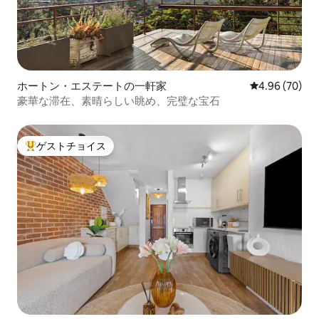
ホートン・エステートの一軒家
レビュー70件
4.96 (70)
豪華な滞在、素晴らしい眺め、完璧な宝石
ゲストチョイス
大好評のゲストチョイスです。