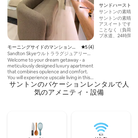
サンドハーストの
ン・アパート
サントンの素晴ら
LXXの隣にある最
サントンの素晴ら
アスイートです。
ことなく（負荷制
プ水道、24時間3
利用いただけます
モーニングサイドのマンション・
レビュー4件、5つ星中5つ
5 (4)
お過ごしいただけます
アパート
のWi-Fiと安全
Sandton Skyeウルトララグジュアリーア
います。 LXX Sandhurstの最高のレスト
パートメント
Welcome to your dream getaway - a
ランへ出かけましょう。
meticulously designed luxury apartment
Nelson Mandela 
that combines opulence and comfort.
Centreまでわずか数分
You will experience upscale living in this
レジャーに最適で
サントンのバケーションレンタルで人
beautifully appointed apartment at
そして最高のロケ
Sandton Skye boasting contemporary
気のアメニティ・設備
滞在先です。
designs. Perfect for couples, business
guests or solo travellers seeking
comfort, convenience, and style. This
residence situated in the heart of
Sandton offers an exceptional urban
retreat that allows you to enjoy easy
access to top shopping, dining, and
entertainment venues.