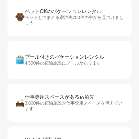
ペットOKのバ⁠ケ⁠ー⁠シ⁠ョ⁠ンレ⁠ン⁠タ⁠ル
ペットと泊まれる宿泊先750件の中から見つけまし
ょう
プール付きのバ⁠ケ⁠ー⁠シ⁠ョ⁠ンレ⁠ン⁠タ⁠ル
4,590件の宿泊施設にプールがあります
仕事専用ス⁠ペ⁠ー⁠スがあ⁠る宿⁠泊⁠先
3,800件の宿泊施設が仕事専用スペースを備えてい
ます