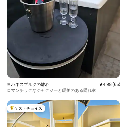
ヨハネスブルクの離れ
レビュー65件
4.98 (65)
ロマンチックなジャグジーと暖炉のある隠れ家
ゲストチョイス
大好評のゲストチョイスです。