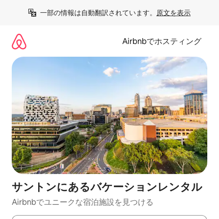
コ
一部の情報は自動翻訳されています。
原文を表示
ン
テ
ン
Airbnbでホスティング
ツ
に
ス
キ
ッ
プ
サントンにあるバケーションレンタル
Airbnbでユニークな宿泊施設を見つける