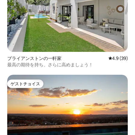
ブライアンストンの一軒家
レビュー39
4.9 (39)
最高の期待を持ち、さらに高めましょう！
ゲストチョイス
ゲストチョイス