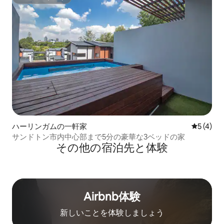
スーパーホスト
ハーリンガムの一軒家
レビュー
5 (4)
サンドトン市内中心部まで5分の豪華な3ベッドの家
その他の宿⁠泊⁠先と体⁠験
Airbnb体験
新しいことを体験しましょう