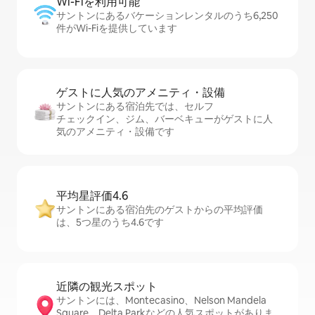
Wi-Fiを利⁠用⁠可⁠能
サントンにあるバケーションレンタルのうち6,250
件がWi-Fiを提供しています
ゲストに人⁠気⁠のア⁠メ⁠ニ⁠テ⁠ィ・設⁠備
サントンにある宿泊先では、セ⁠ル⁠フ
チ⁠ェ⁠ッ⁠ク⁠イ⁠ン、ジム、バーベキューがゲストに人
気のアメニティ・設備です
平均星評価4.6
サントンにある宿泊先のゲストからの平均評価
は、5つ星のうち4.6です
近隣の観光ス⁠ポ⁠ッ⁠ト
サントンには、Montecasino、Nelson Mandela
Square、Delta Parkなどの人気スポットがありま