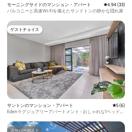
モーニングサイドのマンション・アパート
レビュー33件
4.94 (33)
バルコニーと高速Wi-Fiを備えたサンドトンの静かな隠れ家
ゲストチョイス
ゲストチョイス
サントンのマンション・アパート
レビュー
5 (6)
Edenラグジュアリーアパートメント - おしゃれな1ベッドル
ーム
スーパーホスト