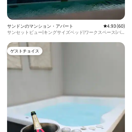
サンドンのマンション・アパート
レビュー60件
4.93 (60)
サンセットビュー|キングサイズベッド|ワークスペース|バ
ックアップ電源
ゲストチョイス
ゲストチョイス