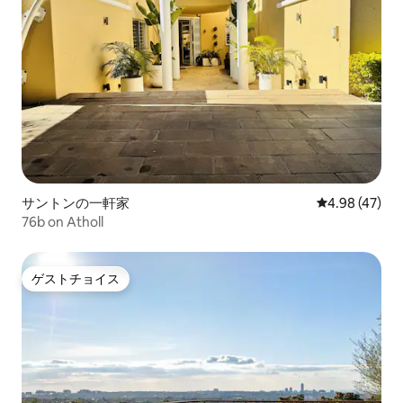
サントンの一軒家
レビュー47件
4.98 (47)
76b on Atholl
ゲストチョイス
ゲストチョイス