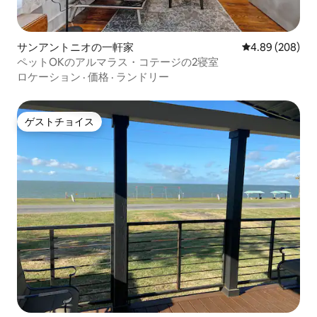
サンアントニオの一軒家
レビュー208件
4.89 (208)
ペットOKのアルマラス・コテージの2寝室
ロケーション
·
価格
·
ランドリー
ゲストチョイス
ゲストチョイス