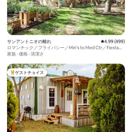
サンアントニオの離れ
レビュー499件
4.99 (499)
ロマンチック／プライバシー／Min's to Med Ctr／Fiesta
TX／SAT
家族
·
価格
·
清潔さ
ゲストチョイス
大好評のゲストチョイスです。