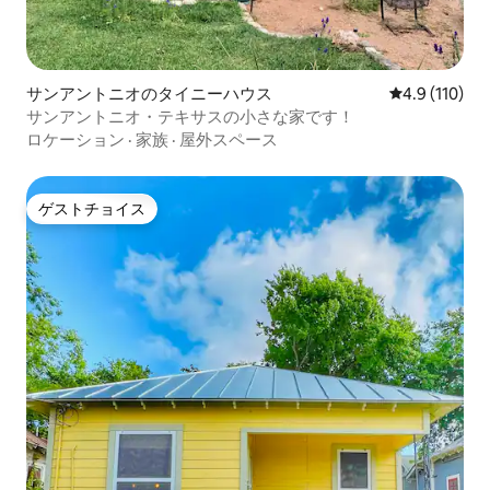
サンアントニオのタイニーハウス
レビュー110
4.9 (110)
サンアントニオ・テキサスの小さな家です！
ロケーション
·
家族
·
屋外スペース
ゲストチョイス
ゲストチョイス