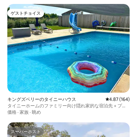
ゲストチョイス
ゲストチョイス
キングズベリーのタイニーハウス
レビュー164件
4.87 (164)
タイニーホームのファミリー向け隠れ家的な宿泊先 + プー
ル + 屋外キッチン
価格
·
家族
·
眺め
スーパーホスト
スーパーホスト