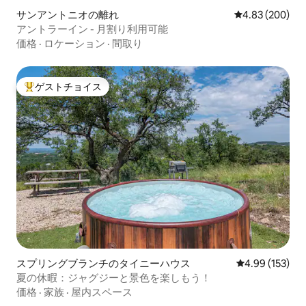
サンアントニオの離れ
レビュー200件
4.83 (200)
アントラーイン - 月割り利用可能
価格
·
ロケーション
·
間取り
ゲストチョイス
大好評のゲストチョイスです。
スプリングブランチのタイニーハウス
レビュー153件
4.99 (153)
夏の休暇：ジャグジーと景色を楽しもう！
価格
·
家族
·
屋内スペース