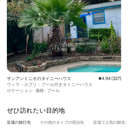
サンアントニオのタイニーハウス
レビュー327件
4.94 (327)
ヴィラ・カプリ：プール付きタイニーハウス
ロケーション
·
価格
·
プール
ぜひ訪⁠れ⁠た⁠い目⁠的⁠地
近場の旅行先
その他のタ⁠イ⁠プ⁠の宿⁠泊⁠先
近場で人気の観光