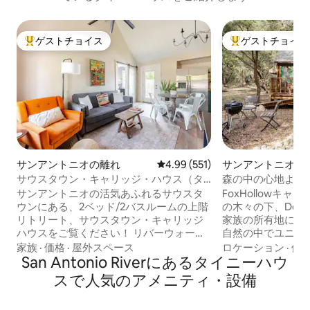
ゲストチョイス
ゲストチョイス
大好評のゲストチョイスです。
大好評のゲストチ
サンアントニオの離れ
レビュー551件、5つ星中4.99
4.99 (551)
サンアントニオの
ス
サウスタウン・キャリッジ・ハウス（タ
森の中の心地よい隠れ家
ワー・オブ・アメリカズの眺め！）
Cabin
サンアントニオの活気あふれるサウスタ
FoxHollowキ
ウンにある、2ベッド/2バスルームの上階
の木々の下、Deer
リトリート、サウスタウン・キャリッジ
家族の所有地にあ
ハウスをご覧ください！ リバーウォー
自然の中でユニー
ク、アラモ、Rosario's、Friendly Spot、
休暇をお過ごしください！ 
家族
·
価格
·
屋外スペース
ロケーション
·
価
Blissなどの人気飲食店やバーからわずか
San Antonio Riverにあるタイニーハウ
ングベッド、Wi-
数歩。「2組のカップルに最適」で、卒業
RokuTV、電子
スで人気のアメニティ・設備
を祝う軍人の家族にも最適です。 「居心
Keurig、デッキ
地がよく、清潔」なお部屋、高級マット
ニックエリア。 鹿があなたの専用フルバ