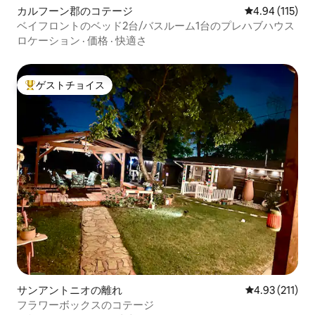
カルフーン郡のコテージ
レビュー115件
4.94 (115)
ベイフロントのベッド2台/バスルーム1台のプレハブハウス
ロケーション
·
価格
·
快適さ
ゲストチョイス
大好評のゲストチョイスです。
サンアントニオの離れ
レビュー211
4.93 (211)
フラワーボックスのコテージ