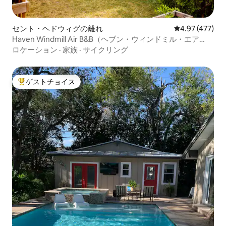
セント・ヘドウィグの離れ
レビュー477件
4.97 (477)
Haven Windmill Air B&B（ヘブン・ウィンドミル・エア
B&B）
ロケーション
·
家族
·
サイクリング
ゲストチョイス
大好評のゲストチョイスです。