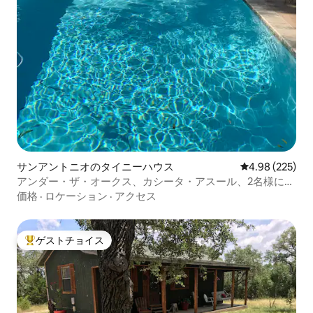
サンアントニオのタイニーハウス
レビュー225件
4.98 (225)
アンダー・ザ・オークス、カシータ・アスール、2名様に最
適
価格
·
ロケーション
·
アクセス
ゲストチョイス
大好評のゲストチョイスです。