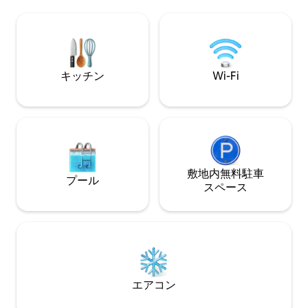
レス、Wi-Fi、充実したキッチンをお楽し
スルームへの道を
みください。ゲストからは「100%おすす
ームは、キャビン
め！」という絶賛の声が寄せられていま
ある3つの専用バス
す。 静かでモダン、徒歩圏内にありま
鮮な空気、野生生
す。サンアントニオでの休暇にぴったり
雰囲気を楽しみな
です！ 許可証：STR-25-13400957
トランまでわずか
キッチン
Wi-Fi
敷地内無料駐⁠車
プール
ス⁠ペ⁠ー⁠ス
エアコン