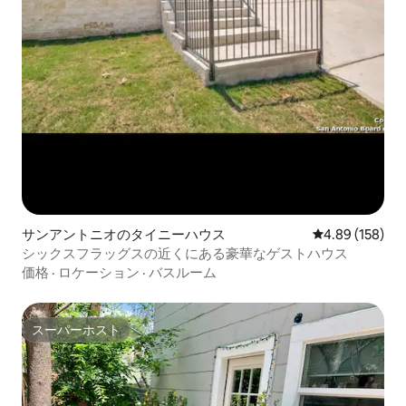
サンアントニオのタイニーハウス
レビュー158件
4.89 (158)
シックスフラッグスの近くにある豪華なゲストハウス
価格
·
ロケーション
·
バスルーム
スーパーホスト
スーパーホスト