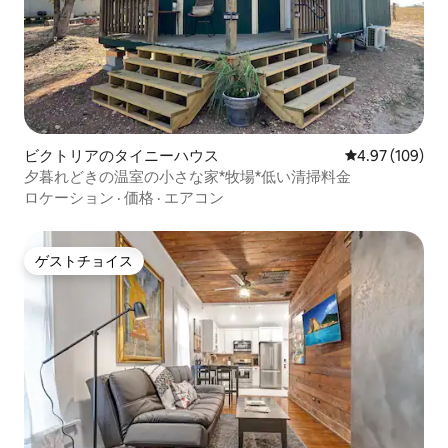
ビクトリアのタイニーハウス
レビュー109件
4.97 (109)
夕暮れどきの温室の小さな家*牧場*低い清掃料金
ロケーション
·
価格
·
エアコン
ゲストチョイス
ゲストチョイス