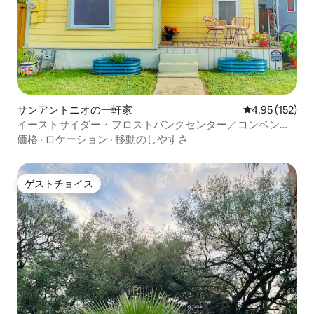
サンアントニオの一軒家
レビュー152件
4.95 (152)
イーストサイダー・フロストバンクセンター／コンベンシ
ョンセンター／アラモドーム
価格
·
ロケーション
·
移動のしやすさ
ゲストチョイス
ゲストチョイス