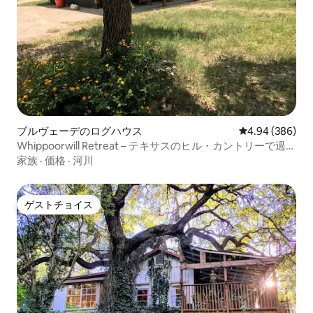
ブルヴェーデのログハウス
レビュー386件
4.94 (386)
Whippoorwill Retreat – テキサスのヒル・カントリーで過ご
すひととき
家族
·
価格
·
河川
ゲストチョイス
ゲストチョイス