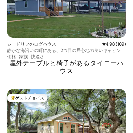
シードリフのログハウス
レビュー109件
4.98 (109)
静かな海沿いの町にある、2つ目の居心地の良いキャビン
価格
·
家族
·
快適さ
屋外テーブルと椅子があるタイニーハ
ウス
ゲストチョイス
大好評のゲストチョイスです。