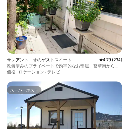
サンアントニオのゲストスイート
レビュー234件
4.79 (234)
改装済みのプライベートで効率的なお部屋、繁華街から数
分
価格
·
ロケーション
·
テレビ
スーパーホスト
スーパーホスト