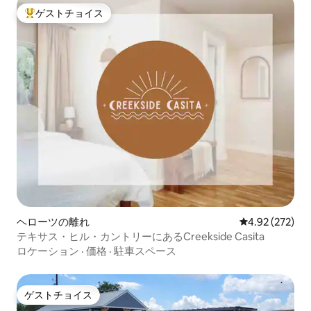
ゲストチョイス
大好評のゲストチョイスです。
ヘローツの離れ
レビュー272件
4.92 (272)
テキサス・ヒル・カントリーにあるCreekside Casita
ロケーション
·
価格
·
駐車スペース
ゲストチョイス
ゲストチョイス