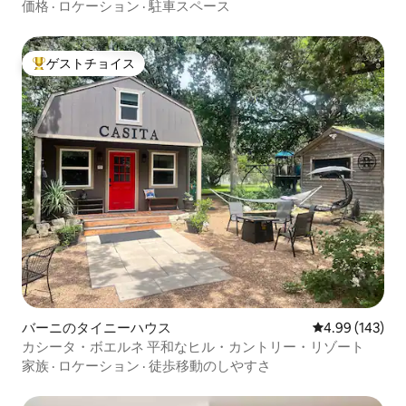
価格
·
ロケーション
·
駐車スペース
ゲストチョイス
大好評のゲストチョイスです。
バーニのタイニーハウス
レビュー143件
4.99 (143)
カシータ・ボエルネ 平和なヒル・カントリー・リゾート
家族
·
ロケーション
·
徒歩移動のしやすさ