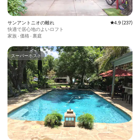
サンアントニオの離れ
レビュー237
4.9 (237)
快適で居心地のよいロフト
家族
·
価格
·
裏庭
スーパーホスト
スーパーホスト