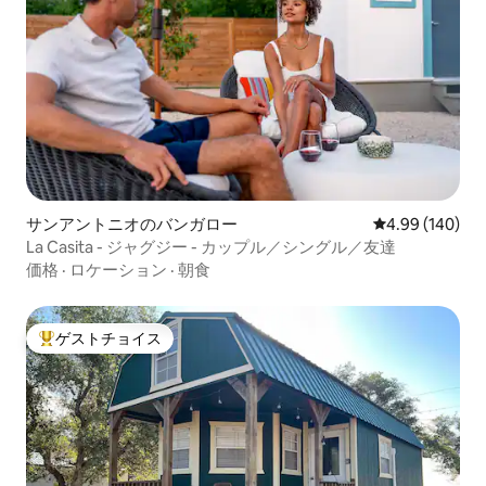
サンアントニオのバンガロー
レビュー140件
4.99 (140)
La Casita - ジャグジー - カップル／シングル／友達
価格
·
ロケーション
·
朝食
ゲストチョイス
大好評のゲストチョイスです。