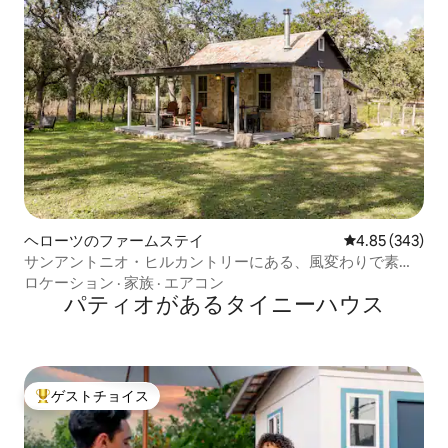
ヘローツのファームステイ
レビュー343件
4.85 (343)
サンアントニオ・ヒルカントリーにある、風変わりで素朴
なロッジ
ロケーション
·
家族
·
エアコン
パティオがあるタイニーハウス
ゲストチョイス
大好評のゲストチョイスです。