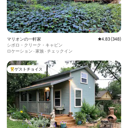
マリオンの一軒家
レビュー348件
4.83 (348)
シボロ・クリーク・キャビン
ロケーション
·
家族
·
チェックイン
ゲストチョイス
大好評のゲストチョイスです。