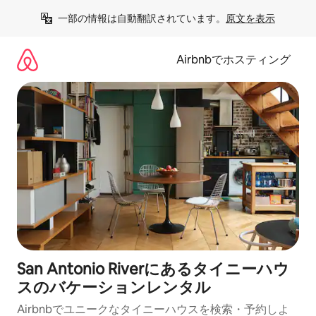
コ
一部の情報は自動翻訳されています。
原文を表示
ン
テ
ン
Airbnbでホスティング
ツ
に
ス
キ
ッ
プ
San Antonio Riverにあるタイニーハウ
スのバケーションレンタル
Airbnbでユニークなタイニーハウスを検索・予約しよ