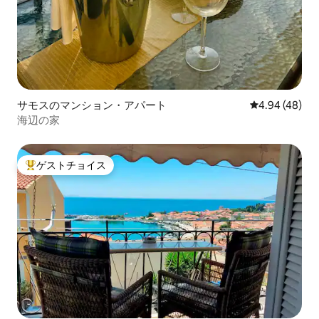
サモスのマンション・アパート
レビュー48件
4.94 (48)
海辺の家
ゲストチョイス
大好評のゲストチョイスです。