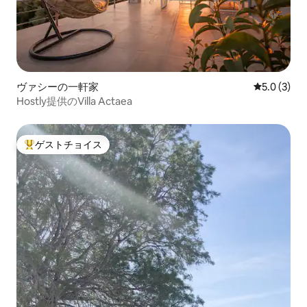
ヴァシーの一軒家
レビュー3
5.0 (3)
Hostly提供のVilla Actaea
ゲストチョイス
大好評のゲストチョイスです。