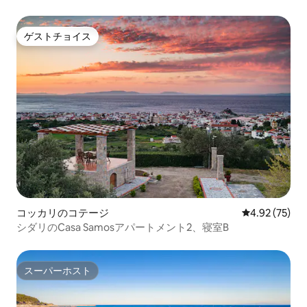
ゲストチョイス
ゲストチョイス
コッカリのコテージ
レビュー75件
4.92 (75)
シダリのCasa Samosアパートメント2、寝室B
スーパーホスト
スーパーホスト