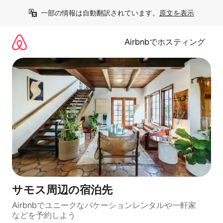
コ
一部の情報は自動翻訳されています。
原文を表示
ン
テ
ン
Airbnbでホスティング
ツ
に
ス
キ
ッ
プ
サモス⁠周⁠辺⁠の宿⁠泊⁠先
Airbnbでユニークなバ⁠ケ⁠ー⁠シ⁠ョ⁠ンレ⁠ン⁠タ⁠ルや一⁠軒⁠家
な⁠ど⁠を予⁠約⁠し⁠よ⁠う