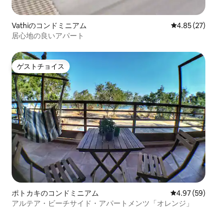
Vathiのコンドミニアム
レビュー27件
4.85 (27)
居心地の良いアパート
ゲストチョイス
ゲストチョイス
ポトカキのコンドミニアム
レビュー59件
4.97 (59)
アルテア・ビーチサイド・アパートメンツ「オレンジ」