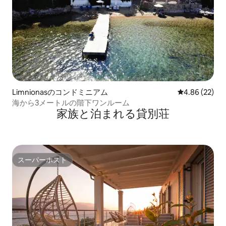
Limnionasのコンドミニアム
レビュー22件
4.86 (22)
海から3メートルの階下ワンルーム
家族と泊まれる貸別荘
スーパーホスト
スーパーホスト