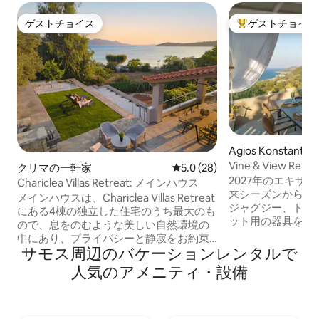
ゲストチョイス
ゲストチョイス
ゲストチョイス
大好評のゲストチ
Agios Konstant
Vine & View Ret
クリマの一軒家
レビュー28件、5つ星中5.0
5.0 (28)
2027年のエキサ
Chariclea Villas Retreat: メインハウス
来シーズンから、
メインハウスは、Chariclea Villas Retreat
ジャグジー、トレ
にある4棟の独立した住宅のうち最大のも
ット用の器具を備
ので、息をのむような美しい自然環境の
ア、小さなお子様
中にあり、プライバシーと静寂をお約束
いただけます。広
サモス⁠周⁠辺⁠のバ⁠ケ⁠ー⁠シ⁠ョ⁠ン⁠レ⁠ン⁠タ⁠ル⁠で
します。大人6人と子供2人まで宿泊可能
庭と息をのむよう
な設計で、居心地の良いリビングルーム
人⁠気⁠のア⁠メ⁠ニ⁠テ⁠ィ⁠・⁠設⁠備
地の良い家です。
とパノラマの海の景色が特徴です。広々
整ったキッチンと
としたダイニングエリアと設備の整った
ています。ビーチ
キッチンが、思い出に残る食事や集まり
ずか数分のテラス