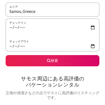
エリア
検索結果が表示されたら、上下の矢印キーを使って移動するか、
チェックイン
チェックアウト
検索
サモス⁠周⁠辺⁠に⁠あ⁠る高⁠評⁠価⁠の
バ⁠ケ⁠ー⁠シ⁠ョ⁠ン⁠レ⁠ン⁠タ⁠ル
立地や清潔さなどの点でゲストに高評価のリスティング
です。