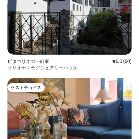
ピタゴリオの一軒家
レビュー50
5.0 (50)
オリオナスラグジュアリーハウス
ゲストチョイス
ゲストチョイス