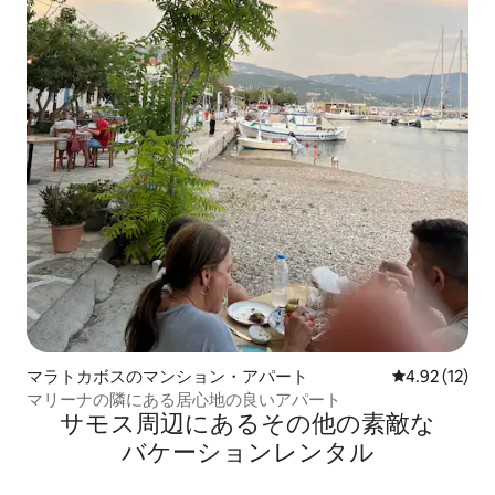
マラトカボスのマンション・アパート
レビュー12件
4.92 (12)
マリーナの隣にある居心地の良いアパート
サモス⁠周⁠辺⁠に⁠あ⁠るそ⁠の⁠他⁠の素⁠敵⁠な
バ⁠ケ⁠ー⁠シ⁠ョ⁠ン⁠レ⁠ン⁠タ⁠ル