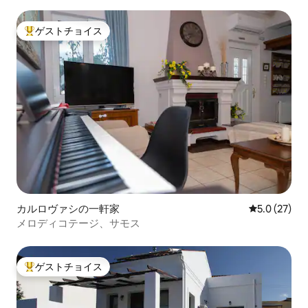
ゲストチョイス
大好評のゲストチョイスです。
カルロヴァシの一軒家
レビュー27
5.0 (27)
メロディコテージ、サモス
ゲストチョイス
大好評のゲストチョイスです。