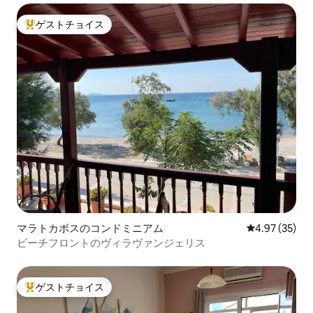
ゲストチョイス
大好評のゲストチョイスです。
マラトカボスのコンドミニアム
レビュー35件
4.97 (35)
ビーチフロントのヴィラヴァンジェリス
ゲストチョイス
大好評のゲストチョイスです。