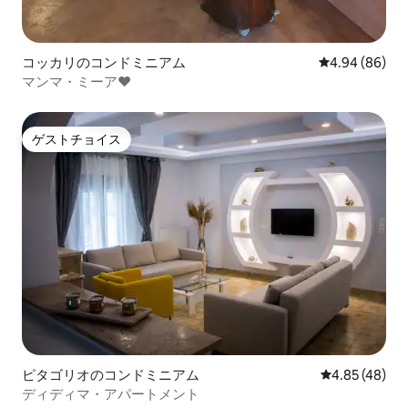
コッカリのコンドミニアム
レビュー86件
4.94 (86)
マンマ・ミーア❤
ゲストチョイス
ゲストチョイス
ピタゴリオのコンドミニアム
レビュー48件
4.85 (48)
ディディマ・アパートメント