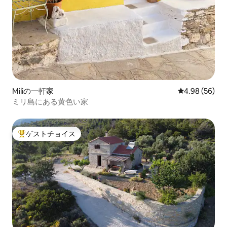
Miliの一軒家
レビュー56件
4.98 (56)
ミリ島にある黄色い家
ゲストチョイス
大好評のゲストチョイスです。