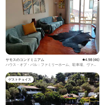
サモスのコンドミニアム
レビュー46件
4.98 (46)
ハウス・オブ・パル：ファミリーホーム、駐車場、ヴァテ
ィ中心部
ゲストチョイス
ゲストチョイス