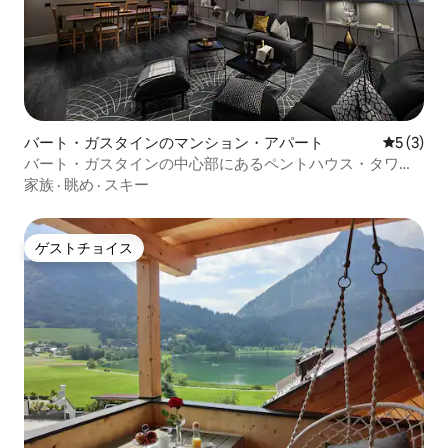
バート・ガスタインのマンション・アパート
レビュー
5 (3)
バート・ガスタインの中心部にあるペントハウス・タワー
スイート
家族
·
眺め
·
スキー
ゲストチョイス
ゲストチョイス