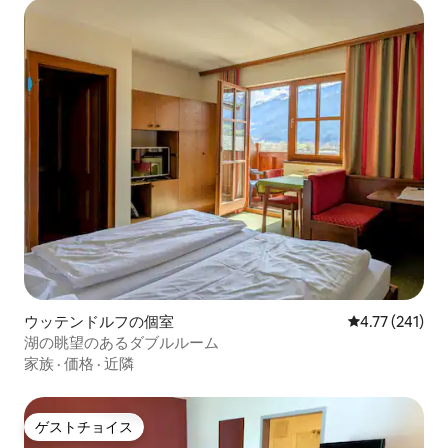
ウッテンドルフの個室
レビュー241件
4.77 (241)
湖の眺望のあるダブルルーム
家族
·
価格
·
近隣
ゲストチョイス
ゲストチョイス