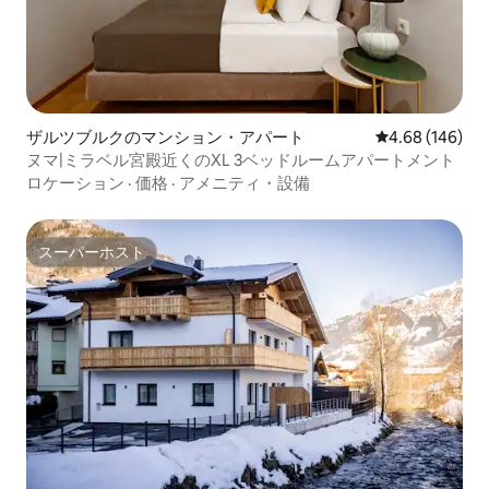
ザルツブルクのマンション・アパート
レビュー146件
4.68 (146)
ヌマ|ミラベル宮殿近くのXL 3ベッドルームアパートメント
ロケーション
·
価格
·
アメニティ・設備
スーパーホスト
スーパーホスト