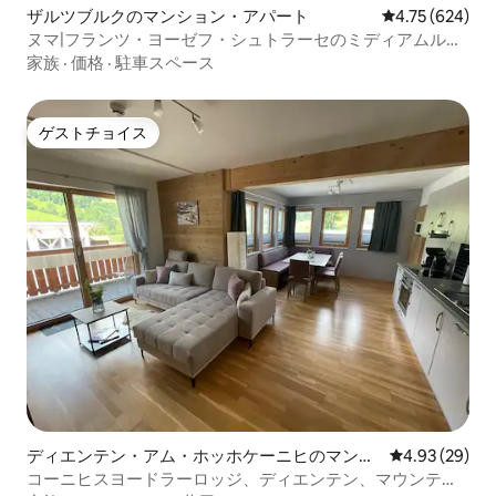
ザルツブルクのマンション・アパート
レビュー624件
4.75 (624)
ヌマ|フランツ・ヨーゼフ・シュトラーセのミディアムルー
ム
家族
·
価格
·
駐車スペース
ゲストチョイス
ゲストチョイス
ディエンテン・アム・ホッホケーニヒのマンシ
レビュー29件
4.93 (29)
ョン・アパート
コーニヒスヨードラーロッジ、ディエンテン、マウンテン