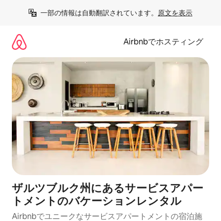
コ
一部の情報は自動翻訳されています。
原文を表示
ン
テ
ン
Airbnbでホスティング
ツ
に
ス
キ
ッ
プ
ザルツブルク州にあるサービスアパー
トメントのバケーションレンタル
Airbnbでユニークなサービスアパートメントの宿泊施