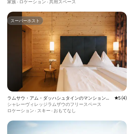
リゾート
家族
·
ロケーション
·
共用スペース
スーパーホスト
スーパーホスト
ラムサウ・アム・ダッハシュタインのマンション・
レビュー
5 (4)
アパート
シャレーヴィレッジラムザウのフリースペース
ロケーション
·
スキー
·
おもてなし