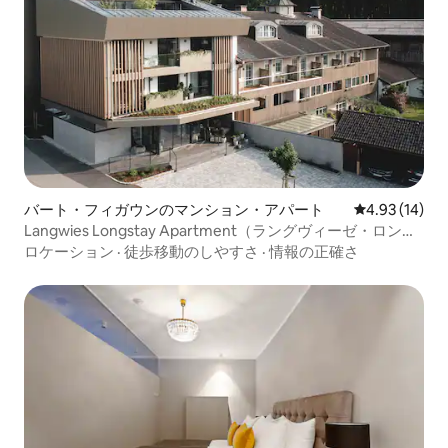
バート・フィガウンのマンション・アパート
レビュー14件
4.93 (14)
Langwies Longstay Apartment（ラングヴィーゼ・ロング
ステイ・アパートメント）
ロケーション
·
徒歩移動のしやすさ
·
情報の正確さ