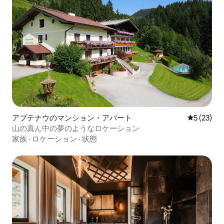
アプテナウのマンション・アパート
レビュー2
5 (23)
山の真ん中の夢のようなロケーション
家族
·
ロケーション
·
状態