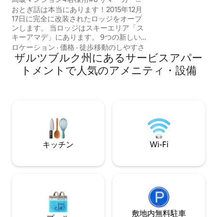
のでご注意ください
パート
付き
おとぎ話は本当にあります！2015年12月
日あたり2.50ユ
17日に完全に改装されたロッジをオープ
いただきます。当
ンします。 当ロッジはスキーエリア「ス
るには、車が絶対
キーアマデ」にあります。 9つの新しい
ロッジアパートメント（4 ～ 8名様）の1
ロケーション
·
価格
·
徒歩移動のしやすさ
つにご滞在ください。サウナ、IRキャビ
ザルツブルク州にあるサービスアパー
ン、薪ストーブのジャグジー、広々とし
トメントで人気のアメニティ・設備
た庭、専用駐車場があります。 標高
1,350m、ゲレンデやスキーバス停から
25mの場所にあります。 スキーエリアに
は3つのファンパークがあります！ 夏に
は、無料のHochkönigCardと、子どもか
らシニアまで幅広く楽しめるアクティビ
ティが揃っています。
キッチン
Wi-Fi
敷地内無料駐⁠車