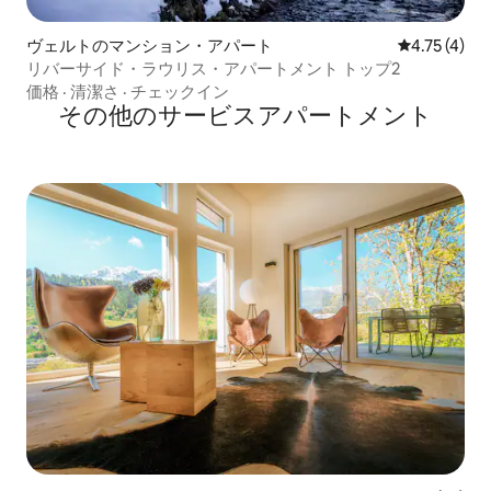
ヴェルトのマンション・アパート
レビュー4件
4.75 (4)
リバーサイド・ラウリス・アパートメント トップ2
価格
·
清潔さ
·
チェックイン
その他のサービスアパートメント