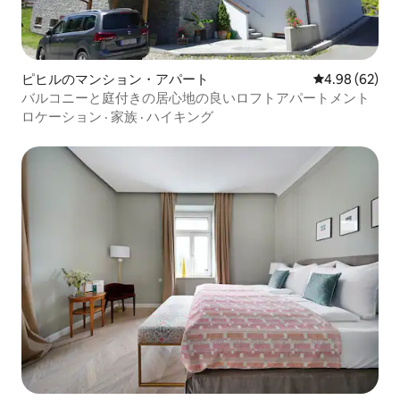
ピヒルのマンション・アパート
レビュー62件
4.98 (62)
バルコニーと庭付きの居心地の良いロフトアパートメント
ロケーション
·
家族
·
ハイキング