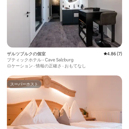
ザルツブルクの個室
レビュー7件
4.86 (7)
ブティックホテル - Cave Salzburg
ロケーション
·
情報の正確さ
·
おもてなし
スーパーホスト
スーパーホスト