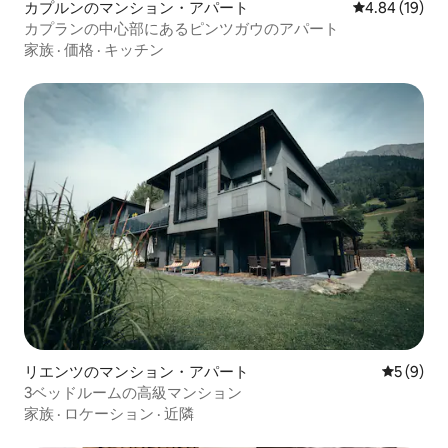
カプルンのマンション・アパート
レビュー19件
4.84 (19)
カプランの中心部にあるピンツガウのアパート
家族
·
価格
·
キッチン
リエンツのマンション・アパート
レビュー
5 (9)
3ベッドルームの高級マンション
家族
·
ロケーション
·
近隣