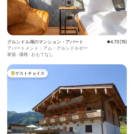
グルンドル湖のマンション・アパート
レビュー15件
4.73 (15)
アパートメント・アム・グルンドルゼー
家族
·
価格
·
おもてなし
ゲストチョイス
大好評のゲストチョイスです。