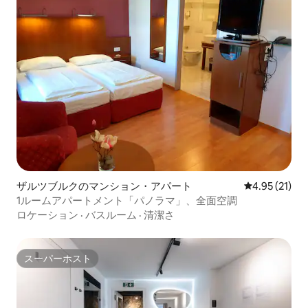
ザルツブルクのマンション・アパート
レビュー21件
4.95 (21)
1ルームアパートメント「パノラマ」、全面空調
ロケーション
·
バスルーム
·
清潔さ
スーパーホスト
スーパーホスト