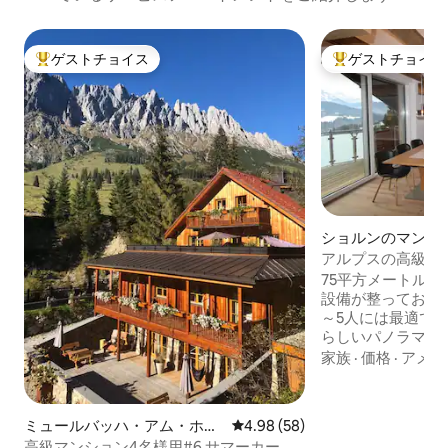
ゲストチョイス
ゲストチョイス
大好評のゲストチョイスです。
大好評のゲストチ
ショルンのマンシ
パート
アルプスの高級マン
～ 5名様
75平方メートル
設備が整っており
～5人には最適で
らしいパノラマビ
く設備も充実して
家族
·
価格
·
アメニ
ださい！ 夏と冬のハイシーズンは7泊の
み、ローシーズン
す。5泊未満のご
ミュールバッハ・アム・ホッ
レビュー58件、5つ星中4.98
4.98 (58)
り10ユーロの短
ホケーニヒのマンション・ア
高級マンション4名様用#6 サマーカード