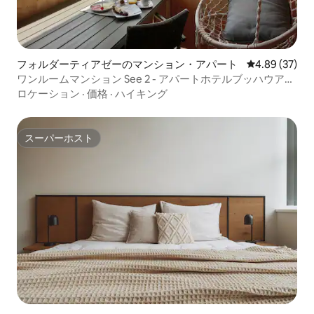
フォルダーティアゼーのマンション・アパート
レビュー37件
4.89 (37)
ワンルームマンション See 2 - アパートホテルブッハウア
ー・チロル
ロケーション
·
価格
·
ハイキング
スーパーホスト
スーパーホスト