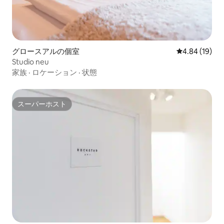
グロースアルの個室
レビュー19件
4.84 (19)
Studio neu
家族
·
ロケーション
·
状態
スーパーホスト
スーパーホスト