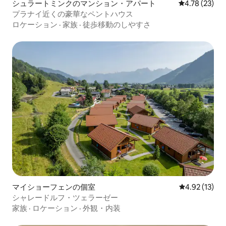
シュラートミンクのマンション・アパート
レビュー23件
4.78 (23)
プラナイ近くの豪華なペントハウス
ロケーション
·
家族
·
徒歩移動のしやすさ
マイショーフェンの個室
レビュー13件
4.92 (13)
シャレードルフ・ツェラーゼー
家族
·
ロケーション
·
外観・内装