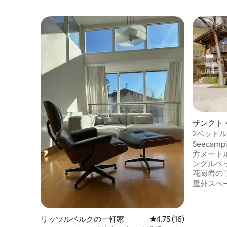
ザンクト
イム・ザ
2ベッド
のシャレ
Seecam
方メートルのコテ
ングルベ
花崗岩の
のキッチ
屋外スペ
えた広い
きリビング
専用サウナ
リッツルベルクの一軒家
レビュー16件、5つ星中
4.75 (16)
リネンとタオ