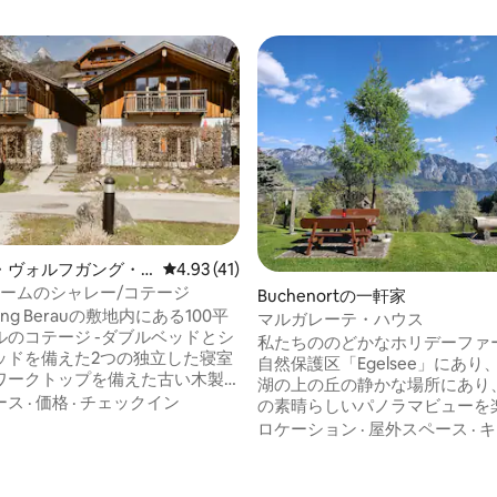
・ヴォルフガング・
レビュー41件、5つ星中4.93つ星の平均評価
4.93 (41)
ルツカンマーグート
ルームのシャレー/コテージ
Buchenortの一軒家
ー
ping Berauの敷地内にある100平
マルガレーテ・ハウス
ージ -ダブルベッドとシ
私たちののどかなホリデーファ
ッドを備えた2つの独立した寝室
自然保護区「Egelsee」にあり
ワークトップを備えた古い木製
湖の上の丘の静かな場所にあり
ン -暖炉とダイニングエリアを備
ース
·
価格
·
チェックイン
の素晴らしいパノラマビューを
リビングエリア ダブルベッド付
す！私たちの農場は、美しい散
ロケーション
·
屋外スペース
·
キ
エリア -薄型-テレビ -床暖房 -
クリングツアーの素晴らしい出
 -バルコニーとテラス （ベッド
す。ゲストのために、アッター
4.75つ星の平均評価
ルタオルを含む） 専用の朝
イベートビーチがあります！ 快