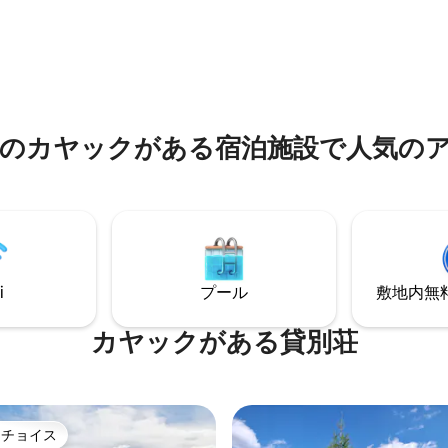
ベッド10ユーロ/泊 ペット1泊15
された専用のホリデーマンション（
現地でのペット料金 コテージに
m²、2 -5名様用）とホリデーホ
ースは1台限りです！スポーツフ
m²、2 -8名様用）には以下の
の駐車場
っています。 南向きのバルコニ
ンダ、テラス、 広いリビング
のカヤックがある宿泊施設で人気の
i
プール
敷地内無料駐
カヤックがある貸別荘
トチョイス
ゲストチョイスです。