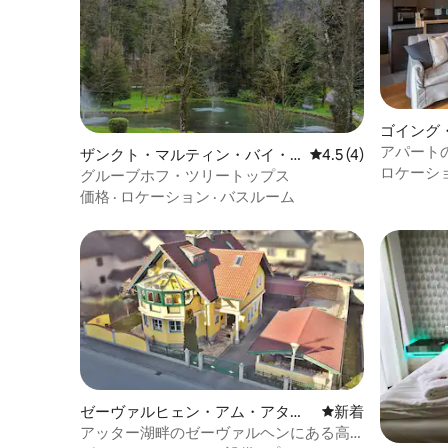
ゴイング
のマンシ
アパート
ザンクト・マルティン・バイ・
レビュー4件、5つ星
4.5 (4)
ロケーシ
ローファーのマンション・アパ
グルーブホフ・ツリートップス
ート
価格
·
ロケーション
·
バスルーム
ゼーヴァルヒェン・アム・アター
新しい宿泊先
新着
ゼーのマンション・アパート
アッター湖畔のゼーヴァルヘンにある高