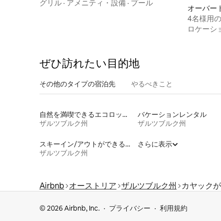
級アパートメント
グリル
·
アメニティ・設備
·
プール
オーバー
ン・アパ
4名様用
ッチン付
ロケーシ
ぜひ訪⁠れ⁠た⁠い目⁠的⁠地
その他のタ⁠イ⁠プ⁠の宿⁠泊⁠先
やるべきこと
自然を満喫できるエコロッジの宿泊施設
バケーションレンタル
ザルツブルク州
ザルツブルク州
スキーイン/アウトができる宿泊先
さらに表示
ザルツブルク州
Airbnb
オーストリア
ザルツブルク州
カヤックが
© 2026 Airbnb, Inc.
プライバシー
利用規約