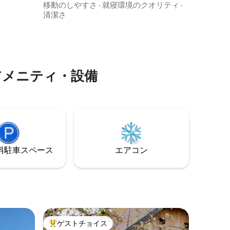
格的なシュタイアーマークの居心地の良
い水浴場
移動のしやすさ
·
就寝環境のクオリティ
·
40 -95
さを兼ね備えています。🏔️✨ 敷地内のレ
可能）。
清潔さ
ーム（105
ストラン🍲☀️で地元の名物料理を堪能す
り、釣り
ものが備わ
る場合でも、美しい自然の景色を眺めな
ー、ベラ
がらバルコニーでリラックスする場合🌲
🏔️、山で休憩する場合🥾🌿でも、ここで
は心の平穏、本物の雰囲気、そして純粋
アメニティ・設備
な山の楽しみが得られます。🌞🍃
⁠車ス⁠ペ⁠ー⁠ス
エアコン
ゲストチョイス
大好評のゲストチョイスです。