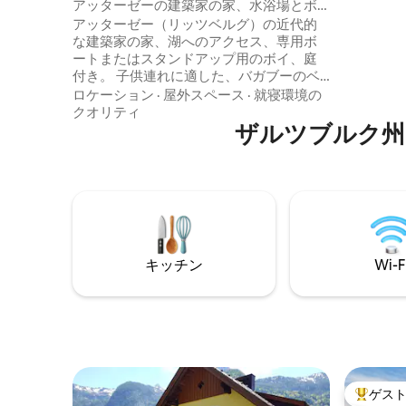
アッターゼーの建築家の家、水浴場とボ
食 ベビー
イ
アッターゼー（リッツベルグ）の近代的
ユーロ、
な建築家の家、湖へのアクセス、専用ボ
駐車スペ
ートまたはスタンドアップ用のボイ、庭
ィールド
付き。 子供連れに適した、バガブーのベ
ビーベッド&トリップトラップの椅子。 美
ロケーション
·
屋外スペース
·
就寝環境の
しいザルツカメルゲート（ザルツブル
クオリティ
ク、バート・イシュ、アウスシーアーラ
ザルツブルク州
ント、トラウンシュタイン、モンツィ
ー、ヴォルフガングシー、シャフベルク
など）のすべての観光地は、30-60分で到
達できます。 すべてのショッピング施設
は、10分以内に徒歩で行けます。 ご希望
であれば、近くの乗馬場での見学や乗馬
レッスンを手配することができます。
キッチン
Wi-F
ゲス
大好評の