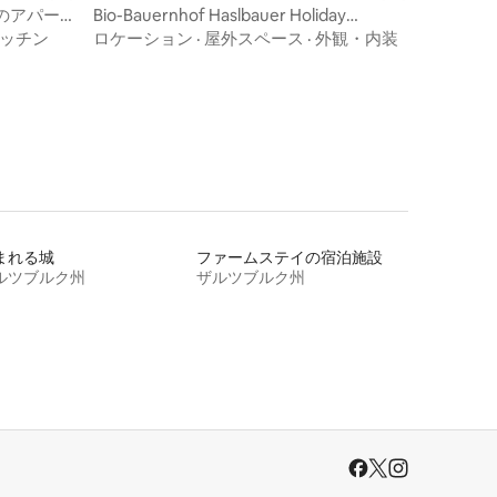
ション・アパート
のアパー
Bio-Bauernhof Haslbauer Holiday
Apartment Brenner
ッチン
ロケーション
·
屋外スペース
·
外観・内装
まれる城
ファームステイの宿泊施設
ルツブルク州
ザルツブルク州