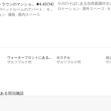
小川のそばにある自然庭園付き
トラウンのマンショ
レビュー14件、5つ星中4.43つ星の平均評価
4.43 (14)
ト - トラウンゼー近く
ロケーション
·
屋外スペース
·
キ
ート
の1ベッドルームのアパート、キ
き
ョン
·
価格
·
屋内スペース
ウォーターフロントにある宿泊施設
ホステル
泊
ザルツブルク州
ザルツブルク州
ザ
ある宿泊施設