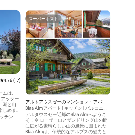
スーパーホスト
ゲス
スーパーホスト
大好評
Straßw
イルゼー
レビュー17件、5つ星中4.76つ星の平均評価
4.76 (17)
エリアの
2025
にある愛
ームは、
農場。イ
、アッター
アルトアウスゼーのマンション・アパー
アがあり
、湖と山
ト
Blaa Almアパート | キッチン | バルコニー |
薬局、医師
屋外スペ
楽しめま
サウナ
アルタウスゼー近郊のBlaa Almへようこ
場、アド
歩やサイ
ッチン
そ！🌼 ローザー山とザンドリング山の間
自転車道
発点で
に広がる素晴らしい山の風景に囲まれた
は、8 
湖のプラ
Blaa Almは、伝統的なアルプスの魅力と本
バスハウ
適に設定