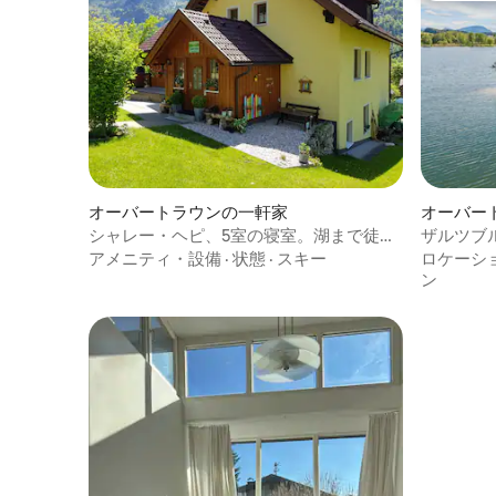
オーバートラウンの一軒家
オーバー
シャレー・ヘピ、5室の寝室。湖まで徒歩
ザルツブ
5分。
アメニティ・設備
·
状態
·
スキー
ロケーシ
ン