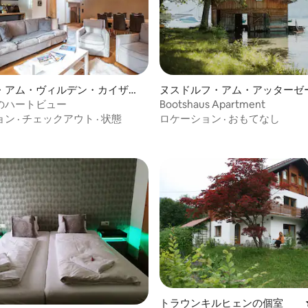
・アム・ヴィルデン・カイザー
ヌスドルフ・アム・アッターゼ
ョン・アパート
のハートビュー
Bootshaus Apartment
中4.5つ星の平均評価
ョン
·
チェックアウト
·
状態
ロケーション
·
おもてなし
トラウンキルヒェンの個室