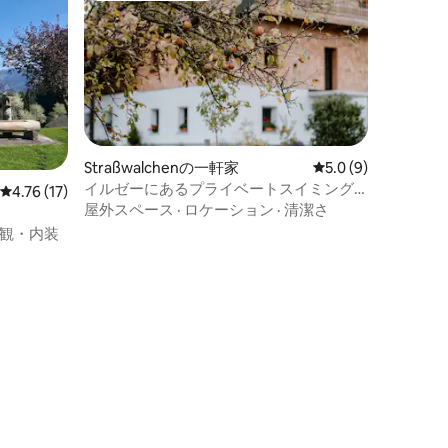
Straßwalchenの一軒家
レビュー9件、5つ星
5.0 (9)
イルゼーにあるプライベートスイミング
レビュー17件、5つ星中4.76つ星の平均評価
4.76 (17)
エリアのあるフルトルホフ
屋外スペース
·
ロケーション
·
清潔さ
観・内装