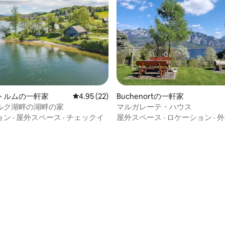
トルムの一軒家
レビュー22件、5つ星中4.95つ星の平均評価
4.95 (22)
Buchenortの一軒家
ルク湖畔の湖畔の家
マルガレーテ・ハウス
ョン
·
屋外スペース
·
チェックイ
屋外スペース
·
ロケーション
·
外