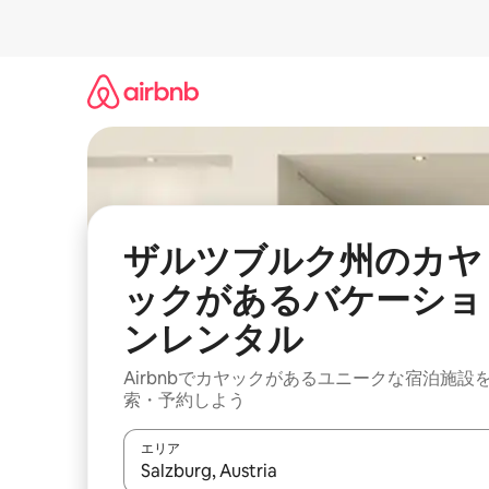
コ
ン
テ
ン
ツ
に
ス
キ
ッ
プ
ザルツブルク州のカヤ
ックがあるバケーショ
ンレンタル
Airbnbでカヤックがあるユニークな宿泊施設
索・予約しよう
エリア
検索結果が表示されたら、上下の矢印キーを使っ