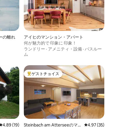
ーの離れ
アイヒのマンション・アパート
何が魅力的で 印象に 印象！
ランドリー
·
アメニティ・設備
·
バスルー
ム
ゲストチョイス
大好評のゲストチョイスです。
レビュー19件、5つ星中4.89つ星の平均評価
4.89 (19)
Steinbach am Atterseeのマン
レビュー35件、5つ星
4.97 (35)