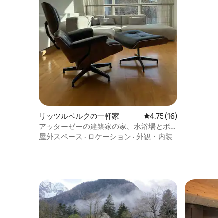
リッツルベルクの一軒家
レビュー16件、5つ星中
4.75 (16)
アッターゼーの建築家の家、水浴場とボ
イ
屋外スペース
·
ロケーション
·
外観・内装