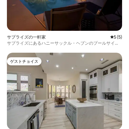
サプライズの一軒家
レビュー
5 (5)
サプライズにあるハニーサックル・ヘブンのプールサイド
の隠れ家
ゲストチョイス
ゲストチョイス