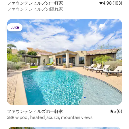
ファウンテンヒルズの一軒家
レビュー103件
4.98 (103)
ファウンテンヒルズの隠れ家
Luxe
Luxe
ファウンテンヒルズの一軒家
レビュー
5 (6)
3BR w pool, heated jacuzzi, mountain views