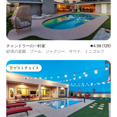
チャンドラーの一軒家
レビュー129件
4.98 (129)
砂漠の楽園：プール、ジャグジー、サウナ、ミニゴルフ
ゲストチョイス
大好評のゲストチョイスです。