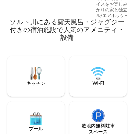
ット、バーベキュー、ゲーム、スマート
イスをお楽しみください！ 
テレビ、Wi-Fi、専用オフィス、グルメキ
かりの家と独立した
ッチン、広大な屋外空間での楽しみをお
ル/エアホッケー
楽しみください。世界クラスのレストラ
ソルト川にある露天風呂・ジャグジー
テーブル、シャッ
ン、ゴルフ、ショッピング、ハイキン
ーム、2つの自撮
付きの宿泊施設で人気のアメニティ・
グ、キアランド、TPCスコッツデール、
ル、6穴パッティ
ウェストワールド、そして無限のアリゾ
設備
ー、バーベキュー
ナのアドベンチャーまで数分。ペットや
ット。 ゲストのために非常に清潔で除菌
お子様をお気軽にご同伴ください。特別
された家を誇りに思っ
イベントについてはお問い合わせくださ
ンクスポーツパー
い！
ス、湖、ハイキン
分以内の場所にあります。 
い、とてもリラッ
しみいただけるよ
キッチン
Wi-Fi
たします。
敷地内無料駐⁠車
プール
ス⁠ペ⁠ー⁠ス