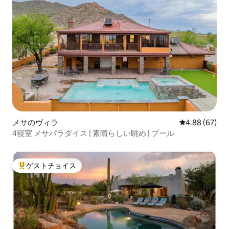
メサのヴィラ
レビュー67件
4.88 (67)
4寝室 メサパラダイス | 素晴らしい眺め | プール
ゲストチョイス
大好評のゲストチョイスです。