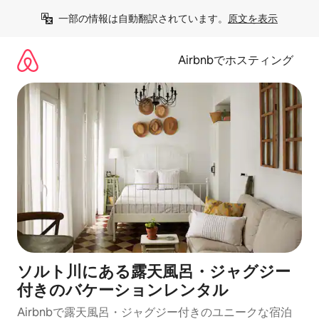
コ
一部の情報は自動翻訳されています。
原文を表示
ン
テ
ン
Airbnbでホスティング
ツ
に
ス
キ
ッ
プ
ソルト川にある露天風呂・ジャグジー
付きのバケーションレンタル
Airbnbで露天風呂・ジャグジー付きのユニークな宿泊