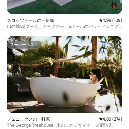
スコッツデールの一軒家
レビュー109件
4.99 (109)
山の眺め|プール、ジャグジー、6ホールのパッティンググ
リーン
スーパーホスト
スーパーホスト
フェニックスの一軒家
レビュー274件
4.89 (274)
The George Treehouse | 木の上のデザイナーズ宿泊先