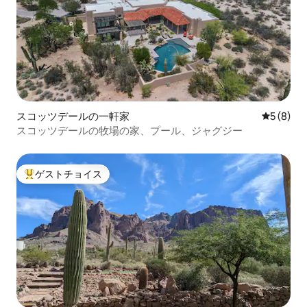
スコッツデールの一軒家
レビュー
5 (8)
スコッツデールの牧場の家、プール、ジャグジー
ゲストチョイス
大好評のゲストチョイスです。