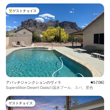
ゲストチョイス
大好評のゲストチョイスです。
アパッチジャンクションのヴィラ
レビュー13
5 (136)
Superstition Desert Oasisの温水プール、スパ、景色
ゲストチョイス
ゲストチョイス