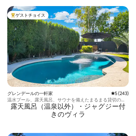
ゲストチョイス
大好評のゲストチョイスです。
グレンデールの一軒家
レビュー24
5 (243)
温水プール、露天風呂、サウナを備えたまるまる貸切の宿
露天風呂（温泉以外）・ジャグジー付
泊先
きのヴィラ