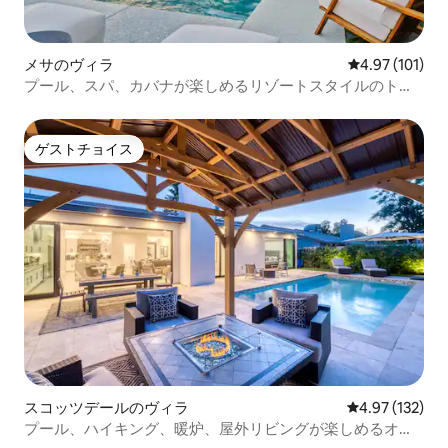
メサのヴィラ
レビュー101件
4.97 (101)
プール、スパ、カバナが楽しめるリゾートスタイルのトロ
ピカルエスケープ
ゲストチョイス
ゲストチョイス
スコッツデールのヴィラ
レビュー132件
4.97 (132)
プール、ハイキング、暖炉、屋外リビングが楽しめるオア
シス！