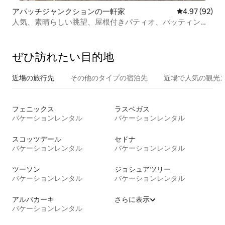
アパッチジャンクションの一軒家
レビュー92件
4.97 (92)
人気、素晴らしい眺望、屋根付きパティオ、パッティング
グリーン
ぜひ訪⁠れ⁠た⁠い目⁠的⁠地
近場の旅行先
その他のタ⁠イ⁠プ⁠の宿⁠泊⁠先
近場で人気の観光
フェニックス
ラスベガス
バケーションレンタル
バケーションレンタル
スコッツデール
セドナ
バケーションレンタル
バケーションレンタル
ツーソン
ジョシュアツリー
バケーションレンタル
バケーションレンタル
アルバカーキ
さらに表示
バケーションレンタル