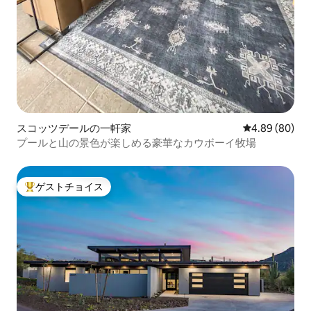
スコッツデールの一軒家
レビュー80件
4.89 (80)
プールと山の景色が楽しめる豪華なカウボーイ牧場
ゲストチョイス
大好評のゲストチョイスです。