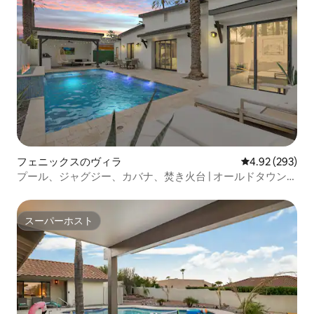
フェニックスのヴィラ
レビュー293件
4.92 (293)
プール、ジャグジー、カバナ、焚き火台 | オールドタウン近
く
スーパーホスト
スーパーホスト