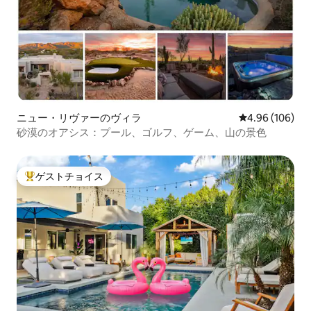
ニュー・リヴァーのヴィラ
レビュー106件
4.96 (106)
砂漠のオアシス：プール、ゴルフ、ゲーム、山の景色
ゲストチョイス
大好評のゲストチョイスです。