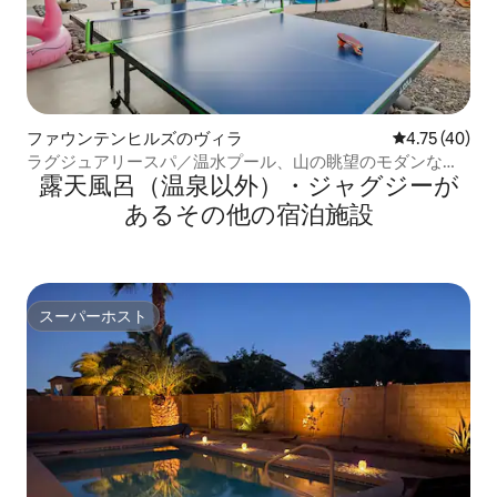
ファウンテンヒルズのヴィラ
レビュー40件
4.75 (40)
ラグジュアリースパ／温水プール、山の眺望のモダンなヴ
露天風呂（温泉以外）・ジャグジーが
ィラ、キングサイズベッド3台
あるその他の宿泊施設
スーパーホスト
スーパーホスト