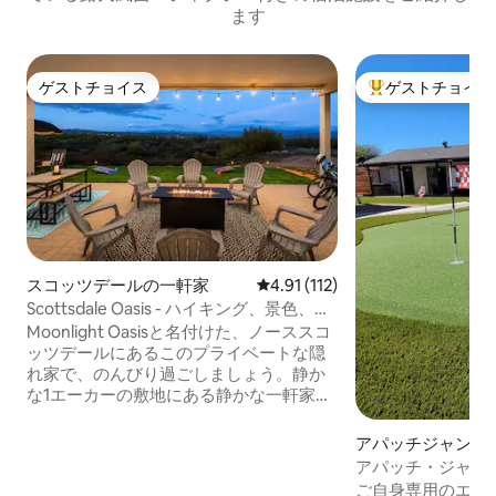
ます
ゲストチョイス
ゲストチョイス
ゲストチョイス
大好評のゲストチ
スコッツデールの一軒家
レビュー112件、5つ星中4.91
4.91 (112)
Scottsdale Oasis - ハイキング、景色、フ
ァミリー＆ペットOK
Moonlight Oasisと名付けた、ノーススコ
ッツデールにあるこのプライベートな隠
れ家で、のんびり過ごしましょう。静か
な1エーカーの敷地にある静かな一軒家
で、息をのむような砂漠の景色、忘れら
れない夕日、星空を眺めることができま
アパッチジャンク
す。10名様までご宿泊いただけます！ジ
軒家
アパッチ・ジャン
ャグジー、ビリヤード台、ファイヤーピ
の穴場！
ご自身専用のエン