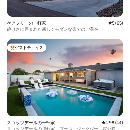
ケアフリーの一軒家
レビュー6
5 (65)
静けさに囲まれた新しくモダンな家でのご滞在
ゲストチョイス
大好評のゲストチョイスです。
スコッツデールの一軒家
レビュー44件
4.98 (44)
スコッツデールの隠れ家、プール、ジャグジー、屋外映