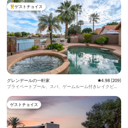
ゲストチョイス
大好評のゲストチョイスです。
グレンデールの一軒家
レビュー209件
4.98 (209)
プライベートプール、スパ、ゲームルーム付きレイクビュ
ーの隠れ家
ゲストチョイス
ゲストチョイス