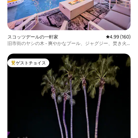
スコッツデールの一軒家
レビュー160件
4.99 (160)
旧市街のヤシの木 - 爽やかなプール、ジャグジー、焚き火
台
ゲストチョイス
大好評のゲストチョイスです。