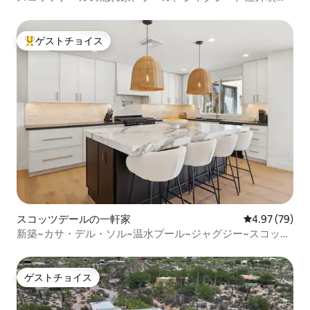
画！
ゲストチョイス
大好評のゲストチョイスです。
スコッツデールの一軒家
レビュー79件
4.97 (79)
新築~カサ・デル・ソル~温水プール~ジャグジー~スコッツ
デール
ゲストチョイス
ゲストチョイス