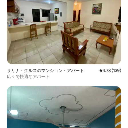
サリナ・クルスのマンション・アパート
レビュー139件
4.78 (139)
広々で快適なアパート