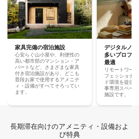
家具完備の宿⁠泊⁠施⁠設
デジタルノマド
多⁠いプ⁠ロ⁠フ⁠ェ⁠
心安らぐ山小屋や、利便性の
高い都市部のマンション・ア
最⁠適
パートなど、さまざまな家具
リモートワーク
付き宿泊施設があり、どこも
フェッショナル
普段お家で使用するアメニテ
ド環境を提供する
ィ・設備がすべてそろってい
事専用スペース
ます。
施設です。
長期滞在向け⁠のア⁠メ⁠ニ⁠テ⁠ィ⁠・設⁠備⁠およ
び特⁠典