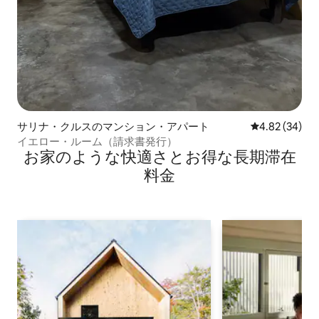
サリナ・クルスのマンション・アパート
レビュー34件
4.82 (34)
イエロー・ルーム（請求書発行）
お家のような快⁠適⁠さ⁠とお⁠得⁠な長⁠期⁠滞⁠在
料⁠金