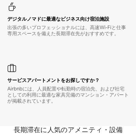
デジタルノマド⁠に最⁠適⁠なビ⁠ジ⁠ネ⁠ス⁠向⁠け宿⁠泊⁠施⁠設
出張の多いプロフェッショナルには、高速Wi-Fiと仕事
専用スペースを備えた長期滞在先がおすすめです。
サービスアパートメントをお探しですか？
Airbnbには、人員配置や転勤時の宿泊先、および社宅
としての利用に最適な家具完備のマンション・アパート
が掲載されています。
長期滞在に人気のアメニティ・設備