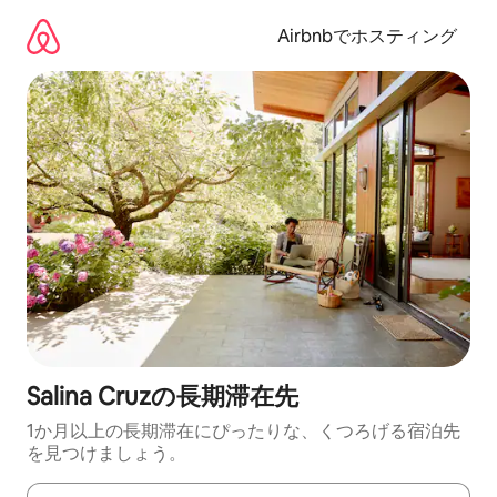
コ
ン
Airbnbでホスティング
テ
ン
ツ
に
ス
キ
ッ
プ
Salina Cruzの長期滞在先
1か月以上の長期滞在にぴったりな、くつろげる宿泊先
を見つけましょう。