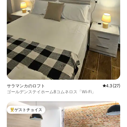
サラマンカのロフト
レビュー27
4.3 (27)
ゴールデンステイホーム8コムネロス「Wi-Fi」
ゲストチョイス
大好評のゲストチョイスです。