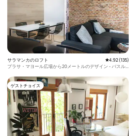
サラマンカのロフト
レビュー135件
4.92 (135)
プラサ・マヨール広場から20メートルのデザイン - バスル
ーム2室 - AC - Wi-Fi
ゲストチョイス
ゲストチョイス