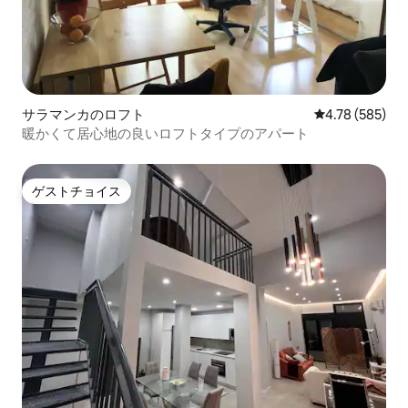
サラマンカのロフト
レビュー585件
4.78 (585)
暖かくて居心地の良いロフトタイプのアパート
ゲストチョイス
ゲストチョイス