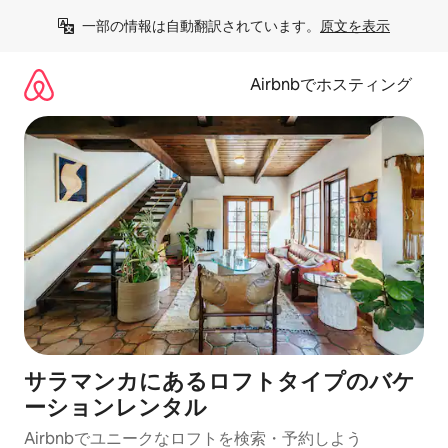
コ
一部の情報は自動翻訳されています。
原文を表示
ン
テ
ン
Airbnbでホスティング
ツ
に
ス
キ
ッ
プ
サラマンカにあるロフトタイプのバケ
ーションレンタル
Airbnbでユニークなロフトを検索・予約しよう