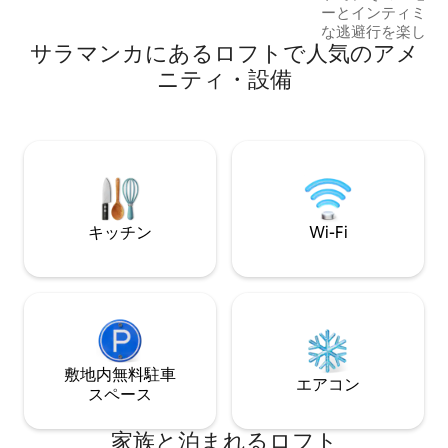
ーとインティミテ
な逃避行を楽しむ
サラマンカにあるロフトで人気のアメ
は、カップルで週
でリラクゼーショ
ニティ・設備
しみながら、日常
できます。 さら
グジーが備わって
た雰囲気を醸し出
ントラチェアがあ
クスして特別な時
ができます。
キッチン
Wi-Fi
敷地内無料駐⁠車
エアコン
ス⁠ペ⁠ー⁠ス
家族と泊まれるロフト