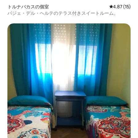
トルナバカスの個室
レビュー15件
4.87 (15)
バジェ・デル・ヘルテのテラス付きスイートルーム。