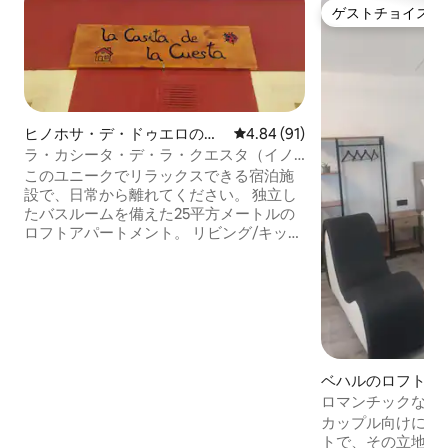
ゲストチョイス
ゲストチョイス
ヒノホサ・デ・ドゥエロのロ
レビュー91件、5つ星中4.84
4.84 (91)
フト
ラ・カシータ・デ・ラ・クエスタ（イノ
ホサ・デ・ドゥエロ）
このユニークでリラックスできる宿泊施
設で、日常から離れてください。 独立し
たバスルームを備えた25平方メートルの
ロフトアパートメント。 リビング/キッチ
ン、1.35m幅のベッド、ソファー、テレ
ビ、冷暖房（冷暖房ポンプ式）。 2名様に
最適です。 アリベス・デル・ドゥエロ自
然公園に囲まれたイノホサ・デドゥエロ
の町に位置し、ラ・フレヘネダから10分
で、この地域の大きな観光名所である
「鉄の道」を行くのに理想的です。 お気
ベハルのロフト
軽にお問い合わせください。 登録番号
ロマンチックなア
Vut 37/684
カップル向けに設
トで、その立地の