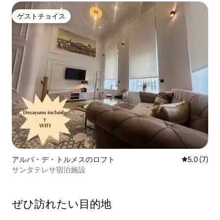
ゲストチョイス
ゲストチョイス
アルバ・デ・トルメスのロフト
レビュー7
5.0 (7)
サンタテレサ宿泊施設
ぜひ訪⁠れ⁠た⁠い目⁠的⁠地