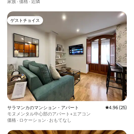
家族
·
価格
·
近隣
ゲストチョイス
ゲストチョイス
サラマンカのマンション・アパート
レビュー25件
4.96 (25)
モヌメンタル中心部のアパート+エアコン
価格
·
ロケーション
·
おもてなし