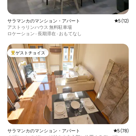
サラマンカのマンション・アパート
レビュー1
5 (12)
アストゥリンハウス 無料駐車場
ロケーション
·
長期滞在
·
おもてなし
ゲストチョイス
大好評のゲストチョイスです。
サラマンカのマンション・アパート
レビュー7
5 (78)