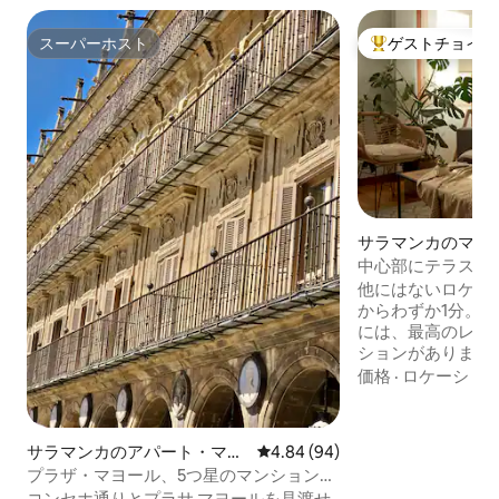
スーパーホスト
ゲストチョイス
スーパーホスト
大好評のゲストチ
サラマンカのマン
アパート
中心部にテラス付
トメント
他にはないロケー
からわずか1分。
には、最高のレス
ションがあります
様連れのご家族、
価格
·
ロケーショ
に最適です。 旅行者から旅行者へ。サラ
マンカで思い出に
ただけるよう、宿
サラマンカのアパート・マン
レビュー94件、5つ星中4.84
4.84 (94)
した。 安心してご予約ください：当宿泊
ション
プラザ・マヨール、5つ星のマンション・
施設は合法的に設
アパートの予約
コンセホ通りとプラサ マヨールを見渡せ