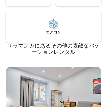
たリビングルームには自然光がたっぷり
差し込み、テラスにアクセスでき、サラ
マンカ広場とサラマンカで最も特別な場
所の一つであるバルコニーを見渡すこと
ができます。40 インチのスマートテレビ
と、2 名様用の 140 x 1.90 cm の非常に快
適なデザイナー製シェズロングタイプの
エアコン
ソファがあります。キッチンには、プラ
サ・マヨールを見渡せる6人用のダイニン
グテーブルと椅子があります。また、リ
サラマンカにあるその他の素敵なバケ
ビングルームに暖かさを与える電気暖炉
ーションレンタル
もあります。さらに、仕事用のデスクも
備えています。 モダンなキッチンには、
オーブン、冷蔵庫、電子レンジ、換気
扇、洗濯機、食洗機、DeLonghi Nescafé
Dolce Gusto電動コーヒーメーカー、やか
ん、食器、ワイングラス、ジュース絞り
器、トースターなど、必要な家電がすべ
て揃っています。近くのカフェテリアか
らの朝食の宅配もあります。 バスルーム
広々としたシャワーと洗面台を備えた設
備の整ったバスルームが2つあります。サ
ラマンカでのご滞在をより快適にするた
めに、ヘアドライヤー、アイロン、タオ