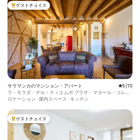
ゲストチョイス
大好評のゲストチョイスです。
サラマンカのマンション・アパート
レビュー1
5 (11)
ラ・モラダ・デル・ティエムポ プラサ・マヨール・コレク
ション・ラグジュアリー
ロケーション
·
屋内スペース
·
キッチン
ゲストチョイス
大好評のゲストチョイスです。