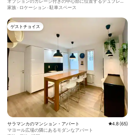
オプションのガレージ付きの中心部に位置するデュプレッ
クス
家族
·
ロケーション
·
駐車スペース
ゲストチョイス
ゲストチョイス
サラマンカのマンション・アパート
レビュー65
4.8 (65)
マヨール広場の隣にあるモダンなアパート