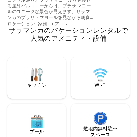
有効な営業許可を
る屋外バルコニーからは、プラサ マヨー
番号：
ルのユニークな景色が見えます。サラマ
ESFCTU00003701
ンカのプラサ・マヨールを見ながら朝食
をとることを想像できますか？サラマン
ロケーション
·
家族
·
エアコン
カのプラサ・マヨールに面したバルコニ
サラマンカのバケーションレンタルで
ー付き。すべてのお部屋にエアコン（ス
人気のアメニティ・設備
プリットタイプ）が設置されています。
スペース 寝室1 高品質の寝具と広々とし
たデザイナーのクローゼットを備えた
150cm x 190cmのシングルベッドがあ
り、2名様がご利用いただけます。ユニー
クなデザインと個性豊かな寝室からは、
内部の眺めが楽しめます。広々とした明
るい寝室。エアコン付き。 寝室2 135 cm
キッチン
Wi-Fi
x 190 cmのシングルベッド1台、高品質の
寝具、2名様用の広々としたデザイナーズ
ワードローブがあります。個性豊かなユ
ニークなデザインの寝室で、中庭の景色
が見えます。ベビーベッドのご用意が可
能です。エアコンが備わっています。 寝
室2には、シャワーと洗面台を備えた設備
の整ったスイートバスルームがありま
敷地内無料駐⁠車
プール
す。 リビングルーム - キッチン 広々とし
ス⁠ペ⁠ー⁠ス