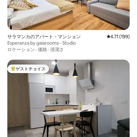
ル、シャンプー、ジェルをご用意してい
ます。そのうちの1つは、2号室の寝室に
あるエンスイートです。 長期滞在の場合
は、週に一度、またはゲストのご要望に
応じて、清掃とシーツやタオルの交換を
行います。 清潔さは、ゲストの快適さ、
サラマンカのアパート・マンション
レビュー199
4.71 (199)
安心感、安全性を確保するための鍵であ
Esperanza by gaiarooms - Studio
るため、私たちが常に重視している点の1
ロケーション
·
価格
·
清潔さ
つです。私たちが経験した健康危機の
後、消毒はさらに重要な項目となりま
す。 私たちは、宿泊施設がすべての衛生
要件を満たし、ゲストを迎えるために完
ゲストチョイス
大好評のゲストチョイスです。
璧であるように、清掃に非常に厳格で
す。 ・当宿泊施設のランドリーでは、ベ
ッドリネンやタオルの洗濯に特別な消毒
製品を 使用しています。 ・手すり、ドア
ハンドル、ドアノブなどの部分に特に注
意を払い、アパートメントを徹底的に清
掃しています。 ・アパート全体で最高品
質の消毒製品を使用しています。 ・リモ
コンは使い捨てのビニール袋で覆ってい
ます。