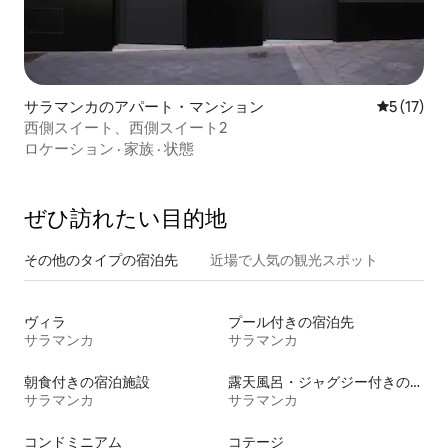
サラマンカのアパート・マンション
レビュー1
5 (17)
西側スイート、西側スイート2
ロケーション
·
家族
·
状態
ぜひ訪⁠れ⁠た⁠い目⁠的⁠地
その他のタ⁠イ⁠プ⁠の宿⁠泊⁠先
近場で人気の観光スポット
ヴィラ
プール付きの宿泊先
サラマンカ
サラマンカ
朝食付きの宿泊施設
露天風呂・ジャグジー付きの宿泊施設
サラマンカ
サラマンカ
コンドミニアム
コテージ