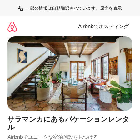
コ
一部の情報は自動翻訳されています。
原文を表示
ン
テ
ン
Airbnbでホスティング
ツ
に
ス
キ
ッ
プ
サラマンカにあるバケーションレンタ
ル
Airbnbでユニークな宿泊施設を見つける