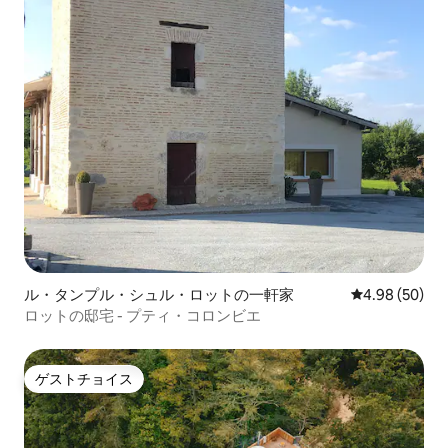
ル・タンプル・シュル・ロットの一軒家
レビュー50件
4.98 (50)
ロットの邸宅 - プティ・コロンビエ
ゲストチョイス
ゲストチョイス