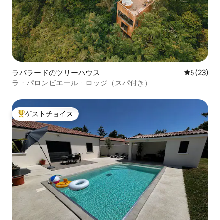
ラパラードのツリーハウス
レビュー2
5 (23)
ラ・パロンビエール・ロッジ（スパ付き）
ゲストチョイス
大好評のゲストチョイスです。