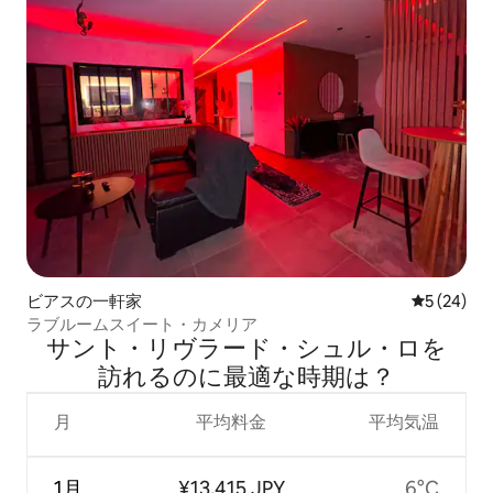
ビアスの一軒家
レビュー2
5 (24)
ラブルームスイート・カメリア
サント・リヴラード・シュル・ロを
訪⁠れ⁠るの⁠に最⁠適⁠な時⁠期⁠は⁠？
月
平均料金
平均気温
1月
¥13,415 JPY
6°C