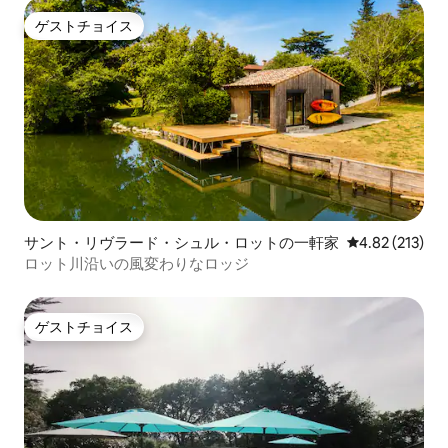
ゲストチョイス
ゲストチョイス
サント・リヴラード・シュル・ロットの一軒家
レビュー213件
4.82 (213)
ロット川沿いの風変わりなロッジ
ゲストチョイス
ゲストチョイス