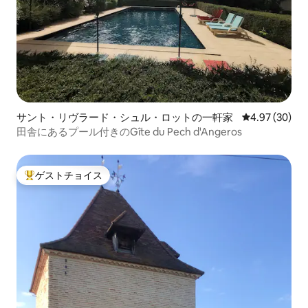
サント・リヴラード・シュル・ロットの一軒家
レビュー30件
4.97 (30)
田舎にあるプール付きのGîte du Pech d'Angeros
ゲストチョイス
大好評のゲストチョイスです。