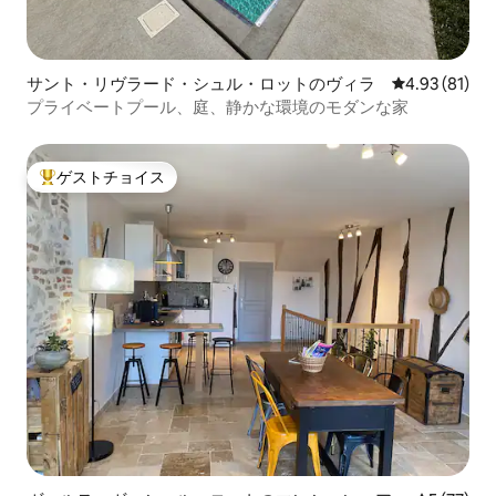
サント・リヴラード・シュル・ロットのヴィラ
レビュー81件
4.93 (81)
プライベートプール、庭、静かな環境のモダンな家
ゲストチョイス
大好評のゲストチョイスです。