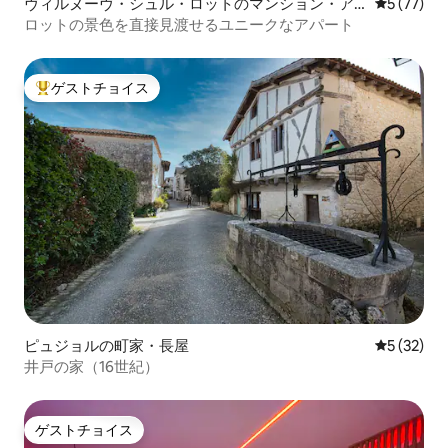
ヴィルヌーヴ・シュル・ロットのマンション・ア
レビュー7
5 (77)
パート
ロットの景色を直接見渡せるユニークなアパート
ゲストチョイス
大好評のゲストチョイスです。
ピュジョルの町家・長屋
レビュー3
5 (32)
井戸の家（16世紀）
ゲストチョイス
ゲストチョイス