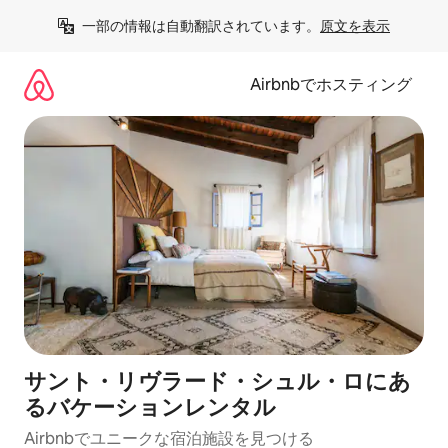
コ
一部の情報は自動翻訳されています。
原文を表示
ン
テ
ン
Airbnbでホスティング
ツ
に
ス
キ
ッ
プ
サント・リヴラード・シュル・ロにあ
るバケーションレンタル
Airbnbでユニークな宿泊施設を見つける