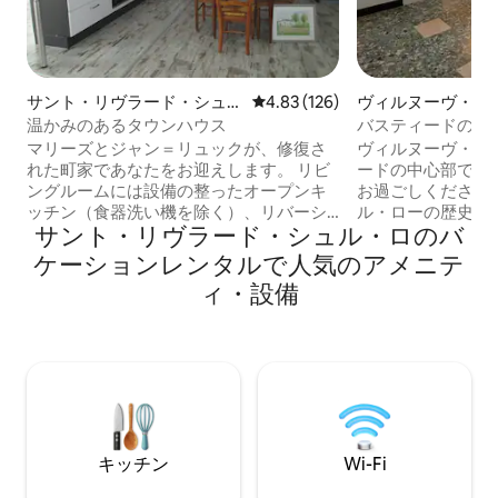
サント・リヴラード・シュ
レビュー126件、5つ星中4.83
4.83 (126)
ヴィルヌーヴ・シ
ル・ロットの一軒家
トのマンション・
温かみのあるタウンハウス
バスティードのア
の眺望
マリーズとジャン＝リュックが、修復さ
ヴィルヌーヴ・シ
れた町家であなたをお迎えします。 リビ
ードの中心部で忘
ングルームには設備の整ったオープンキ
お過ごしください
ッチン（食器洗い機を除く）、リバーシ
ル・ローの歴史地
サント・リヴラード・シュル・ロのバ
ブルヒートポンプ、2階にはトイレ付きの
このエレガントで
バスルーム1室、1階にはバスルーム1室と
らは、ロー川の素
ケーションレンタルで人気のアメニテ
トイレ1室があります。 庭に面した屋根付
ーが楽しめます。
ィ・設備
きテラス。 3つのベッドルーム：140x200
元のアトラクショ
のベッド1台のベッドルーム2部屋、ツイ
ありながら、静か
ンベッド2台のベッドルーム1部屋。 ベビ
境でその美しさを
ーベッド、チャイルドシート、補助い
のユニークな宿泊
す、スポーツ用品 （ローイングマシ
スポットやアメニ
ン）、大人用自転車2台
計画が簡単です。
キッチン
Wi-Fi